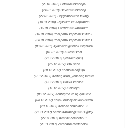
(29.01.2018) Petrolün teknolojisi
(24.01.2018) Devlet ve teknoloji
(22.01.2018) Peygamberlerin tekniği
(18.01.2018) Taylorizm ve Kapitalizm
(15.01.2018) Fordizm ve kapitalizm
(10.01.2018) Yeni politik kapitalist kültür 2
(08.01.2018) Yeni politik kapitalist kültür 1
(03.01.2018) Aydınların gelenek eleştirileri
(01.01.2018) Küresel kent
(27.12.2017) Şehirden çıkış
(25.12.2017) Yitik şehir
(20.12.2017) Kentlerin doğuşu
(18.12.2017) Kediler, arılar, yoncalar, fareler
(13.12.2017) Bozkır kentleri
(11.12.2017) Kıbleteyn
(06.12.2017) Kentleşme ve üç çözülme
(04.12.2017) Katip Bartleby'nin dönüşümü
(29.11.2017) Kent ne demektir? - 2
(27.11.2017) Semih Kaplanoğlu ve Buğday
(22.11.2017) Kent ne demektir? 1
(20.11.2017) Zararların mertebeleri