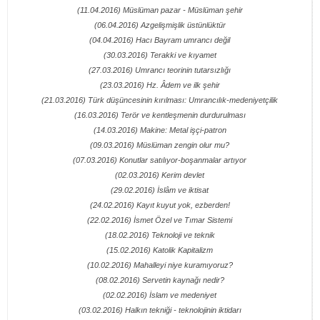
(11.04.2016) Müslüman pazar - Müslüman şehir
(06.04.2016) Azgelişmişlik üstünlüktür
(04.04.2016) Hacı Bayram umrancı değil
(30.03.2016) Terakki ve kıyamet
(27.03.2016) Umrancı teorinin tutarsızlığı
(23.03.2016) Hz. Âdem ve ilk şehir
(21.03.2016) Türk düşüncesinin kırılması: Umrancılık-medeniyetçilik
(16.03.2016) Terör ve kentleşmenin durdurulması
(14.03.2016) Makine: Metal işçi-patron
(09.03.2016) Müslüman zengin olur mu?
(07.03.2016) Konutlar satılıyor-boşanmalar artıyor
(02.03.2016) Kerim devlet
(29.02.2016) İslâm ve iktisat
(24.02.2016) Kayıt kuyut yok, ezberden!
(22.02.2016) İsmet Özel ve Tımar Sistemi
(18.02.2016) Teknoloji ve teknik
(15.02.2016) Katolik Kapitalizm
(10.02.2016) Mahalleyi niye kuramıyoruz?
(08.02.2016) Servetin kaynağı nedir?
(02.02.2016) İslam ve medeniyet
(03.02.2016) Halkın tekniği - teknolojinin iktidarı