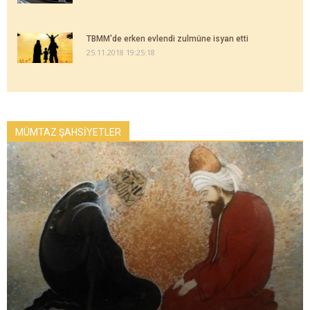
TBMM'de erken evlendi zulmüne isyan etti
25.11.2018 19:25:18
MÜMTAZ ŞAHSİYETLER