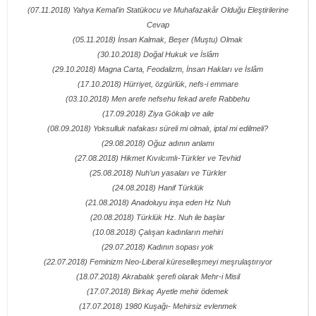
(07.11.2018) Yahya Kemal'in Statükocu ve Muhafazakâr Olduğu Eleştirilerine
Cevap
(05.11.2018) İnsan Kalmak, Beşer (Muştu) Olmak
(30.10.2018) Doğal Hukuk ve İslâm
(29.10.2018) Magna Carta, Feodalizm, İnsan Hakları ve İslâm
(17.10.2018) Hürriyet, özgürlük, nefs-i emmare
(03.10.2018) Men arefe nefsehu fekad arefe Rabbehu
(17.09.2018) Ziya Gökalp ve aile
(08.09.2018) Yoksulluk nafakası süreli mi olmalı, iptal mi edilmeli?
(29.08.2018) Oğuz adının anlamı
(27.08.2018) Hikmet Kıvılcımlı-Türkler ve Tevhid
(25.08.2018) Nuh’un yasaları ve Türkler
(24.08.2018) Hanif Türklük
(21.08.2018) Anadoluyu inşa eden Hz Nuh
(20.08.2018) Türklük Hz. Nuh ile başlar
(10.08.2018) Çalışan kadınların mehiri
(29.07.2018) Kadının sopası yok
(22.07.2018) Feminizm Neo-Liberal küreselleşmeyi meşrulaştırıyor
(18.07.2018) Akrabalık şerefi olarak Mehr-i Misil
(17.07.2018) Birkaç Ayetle mehir ödemek
(17.07.2018) 1980 Kuşağı- Mehirsiz evlenmek