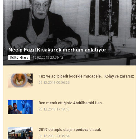
Necip Fazıl Kısakürek merhum anlatıyor
15.02.2019 23:36:42
Kültür-Hars
Tuz ve acı biberli böcekle mücadele... Kolay ve zararsız
29.12.2018 00:06:26
Ben merak ettiğiniz Abdülhamid Han...
23.12.2018 17:18:13
2019'da toplu ulaşım bedava olacak
08.12.2018 21:35:54