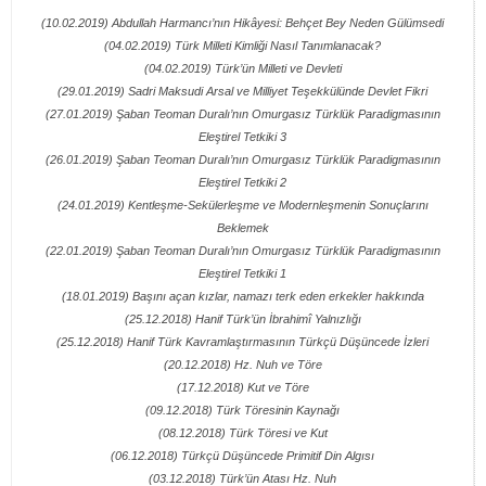
(10.02.2019) Abdullah Harmancı’nın Hikâyesi: Behçet Bey Neden Gülümsedi
(04.02.2019) Türk Milleti Kimliği Nasıl Tanımlanacak?
(04.02.2019) Türk’ün Milleti ve Devleti
(29.01.2019) Sadri Maksudi Arsal ve Milliyet Teşekkülünde Devlet Fikri
(27.01.2019) Şaban Teoman Duralı’nın Omurgasız Türklük Paradigmasının
Eleştirel Tetkiki 3
(26.01.2019) Şaban Teoman Duralı’nın Omurgasız Türklük Paradigmasının
Eleştirel Tetkiki 2
(24.01.2019) Kentleşme-Sekülerleşme ve Modernleşmenin Sonuçlarını
Beklemek
(22.01.2019) Şaban Teoman Duralı’nın Omurgasız Türklük Paradigmasının
Eleştirel Tetkiki 1
(18.01.2019) Başını açan kızlar, namazı terk eden erkekler hakkında
(25.12.2018) Hanif Türk’ün İbrahimî Yalnızlığı
(25.12.2018) Hanif Türk Kavramlaştırmasının Türkçü Düşüncede İzleri
(20.12.2018) Hz. Nuh ve Töre
(17.12.2018) Kut ve Töre
(09.12.2018) Türk Töresinin Kaynağı
(08.12.2018) Türk Töresi ve Kut
(06.12.2018) Türkçü Düşüncede Primitif Din Algısı
(03.12.2018) Türk’ün Atası Hz. Nuh