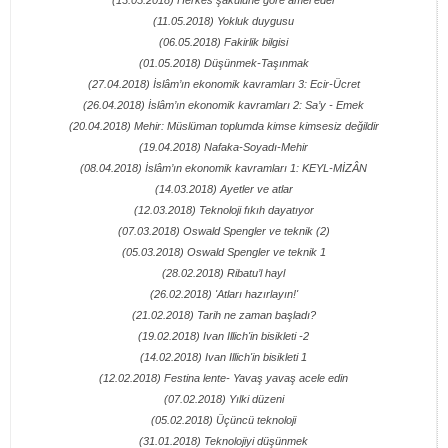
(13.05.2018) Herkes şâkulüne göre amel eder
(11.05.2018) Yokluk duygusu
(06.05.2018) Fakirlik bilgisi
(01.05.2018) Düşünmek-Taşınmak
(27.04.2018) İslâm’ın ekonomik kavramları 3: Ecir-Ücret
(26.04.2018) İslâm’ın ekonomik kavramları 2: Sa’y - Emek
(20.04.2018) Mehir: Müslüman toplumda kimse kimsesiz değildir
(19.04.2018) Nafaka-Soyadı-Mehir
(08.04.2018) İslâm’ın ekonomik kavramları 1: KEYL-MİZÂN
(14.03.2018) Ayetler ve atlar
(12.03.2018) Teknoloji fıkıh dayatıyor
(07.03.2018) Oswald Spengler ve teknik (2)
(05.03.2018) Oswald Spengler ve teknik 1
(28.02.2018) Ribatu’l hayl
(26.02.2018) 'Atları hazırlayın!'
(21.02.2018) Tarih ne zaman başladı?
(19.02.2018) Ivan Illich'in bisikleti -2
(14.02.2018) Ivan Illich'in bisikleti 1
(12.02.2018) Festina lente- Yavaş yavaş acele edin
(07.02.2018) Yılki düzeni
(05.02.2018) Üçüncü teknoloji
(31.01.2018) Teknolojiyi düşünmek