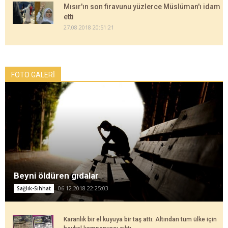
Mısır'ın son firavunu yüzlerce Müslüman'ı idam
etti
27.08.2018 20:51:21
FOTO GALERİ
Beyni öldüren gıdalar
06.12.2018 22:25:03
Sağlık-Sıhhat
Karanlık bir el kuyuya bir taş attı: Altından tüm ülke için