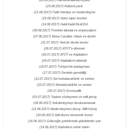
(28.08.2017) Kamusal alanda kıyafet
(23.08.2017) Kültürel yarık
(21.08.2017) Fatih Harbiye ve modernleşme
(16.08.2017) Sütre siper tesettür
(14.08.2017) Habil Kabil Ricâl Eril
(09.08.2017) Feminist ideoloji ve emperyalizm
(07.08.2017) Musa Carullah: Hatun ve devlet
(31.07.2017) Yeni bir devlet teorisi
(28.07.2017) ATÜT’e dönmek
(26.07.2017) ATÜT ve Kapitalizm
(24.07.2017) Kapitalizmi atlamak
(19.07.2017) Türkiye’nin batılaşması
(17.07.2017) Devletin gerekliliği
(12.07.2017) Sol muhafazakârlık ve sentez
(10.07.2017) Muhafazakârlık ve sentez
(05.07.2017) Evrensellik
(03.07.2017) Toplum sözleşmesi ve milli görüş
(28.06.2017) Sekülerleşmeyi durduramamak
(21.06.2017) Modernleşmeci duruş: Milli Görüş
(19.06.2017) Adil düzen ekonomik teorisi
(16.06.2017) Geleceğin şehirlerinde gökdelenler yok
(14.06.2017) Kadınların mehir hakkı