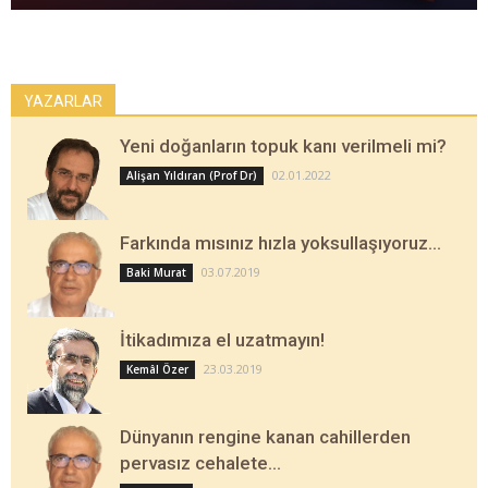
YAZARLAR
Yeni doğanların topuk kanı verilmeli mi?
02.01.2022
Alişan Yıldıran (Prof Dr)
Farkında mısınız hızla yoksullaşıyoruz…
03.07.2019
Baki Murat
İtikadımıza el uzatmayın!
23.03.2019
Kemâl Özer
Dünyanın rengine kanan cahillerden
pervasız cehalete…