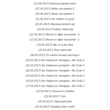
(12.06.2017) Kamusal alanda kadın
(07.06.2017) Mehir mücadelesi 2
(05.06.2017) Mehir mücadelesi 1
(31.05.2017) İbn Haldun ve şehir
(29.05.2017) Büyükannemizin adı
(24.05.2017) Kulübe Hakkında
(22.05.2017) Menzil ve diğer kavramlar -2-
(17.05.2017) Menzil ve diğer kavramlar -1-
(15.05.2017) Aile ve Çaka Bey
(10.05.2017) Beyt hakkında
(08.05.2017) Ev kadını burada oturmuyor
(03.05.2017) İbn Haldun’un Yanılgıları- Atlı Ordu 6
(01.05.2017) İbn Haldunun yanılgıları- Atlı Ordu 5
(26.04.2017) İbn Haldun’un Yanılgıları- Atlı Ordu 4
(24.04.2017) İbn Haldun’un Yanılgıları- Atlı Ordu 3
(19.04.2017) İbn Haldun’un yanılgıları- Atlı Ordu 2
(17.04.2017) İbn Haldun’un Yanılgıları- Atlı Ordu 1
(12.04.2017) Horasan’ın marifeti
(10.04.2017) Türk
(05.04.2017) Oğuzname’den
(03.04.2017) Anadolu irfanı nedir?