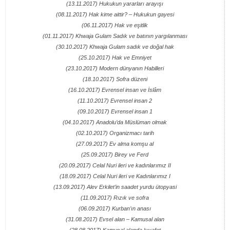
(13.11.2017) Hukukun yararları arayışı
(08.11.2017) Hak kime aittir? – Hukukun gayesi
(06.11.2017) Hak ve eşitlik
(01.11.2017) Khwaja Gulam Sadık ve batının yargılanması
(30.10.2017) Khwaja Gulam sadık ve doğal hak
(25.10.2017) Hak ve Emniyet
(23.10.2017) Modern dünyanın Habilleri
(18.10.2017) Sofra düzeni
(16.10.2017) Evrensel insan ve İslâm
(11.10.2017) Evrensel insan 2
(09.10.2017) Evrensel insan 1
(04.10.2017) Anadolu’da Müslüman olmak
(02.10.2017) Organizmacı tarih
(27.09.2017) Ev alma komşu al
(25.09.2017) Birey ve Ferd
(20.09.2017) Celal Nuri ileri ve kadınlarımız II
(18.09.2017) Celal Nuri ileri ve Kadınlarımız I
(13.09.2017) Alev Erkilet’in saadet yurdu ütopyasi
(11.09.2017) Rızık ve sofra
(06.09.2017) Kurban’ın anası
(31.08.2017) Evsel alan – Kamusal alan