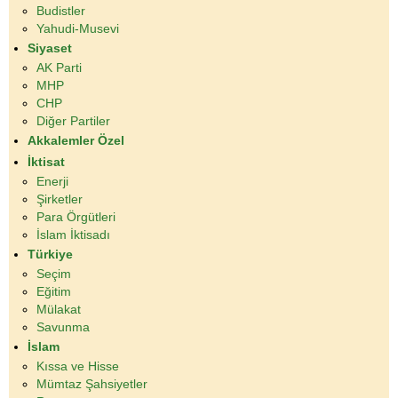
Budistler
Yahudi-Musevi
Siyaset
AK Parti
MHP
CHP
Diğer Partiler
Akkalemler Özel
İktisat
Enerji
Şirketler
Para Örgütleri
İslam İktisadı
Türkiye
Seçim
Eğitim
Mülakat
Savunma
İslam
Kıssa ve Hisse
Mümtaz Şahsiyetler