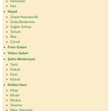
Ramazan
Hac
Hayat
Ziraat-Hayvancilik
Gıda-Beslenme
Sağlık-Sıhhat
Tohum
Âfet
Çocuk
Foto Galeri
Video Galeri
Şehir-Medeniyet
Tarih
Hukuk
Gezi
Kâinat
Kültür-Hars
Kitap
Mizah
Medya
Sinema
Bilim-Teknoloji