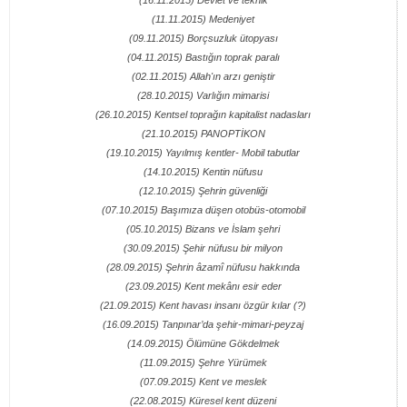
(16.11.2015) Devlet ve teknik
(11.11.2015) Medeniyet
(09.11.2015) Borçsuzluk ütopyası
(04.11.2015) Bastığın toprak paralı
(02.11.2015) Allah'ın arzı geniştir
(28.10.2015) Varlığın mimarisi
(26.10.2015) Kentsel toprağın kapitalist nadasları
(21.10.2015) PANOPTİKON
(19.10.2015) Yayılmış kentler- Mobil tabutlar
(14.10.2015) Kentin nüfusu
(12.10.2015) Şehrin güvenliği
(07.10.2015) Başımıza düşen otobüs-otomobil
(05.10.2015) Bizans ve İslam şehri
(30.09.2015) Şehir nüfusu bir milyon
(28.09.2015) Şehrin âzamî nüfusu hakkında
(23.09.2015) Kent mekânı esir eder
(21.09.2015) Kent havası insanı özgür kılar (?)
(16.09.2015) Tanpınar’da şehir-mimari-peyzaj
(14.09.2015) Ölümüne Gökdelmek
(11.09.2015) Şehre Yürümek
(07.09.2015) Kent ve meslek
(22.08.2015) Küresel kent düzeni