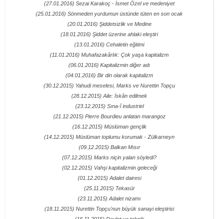
(27.01.2016) Sezai Karakoç - İsmet Özel ve medeniyet
(25.01.2016) Sönmeden yurdumun üstünde tüten en son ocak
(20.01.2016) Şiddetsizlik ve Medine
(18.01.2016) Şiddet üzerine ahlaki eleştiri
(13.01.2016) Cehaletin eğitimi
(11.01.2016) Muhafazakârlık: Çok yaşa kapitalizm
(06.01.2016) Kapitalizmin diğer adı
(04.01.2016) Bir din olarak kapitalizm
(30.12.2015) Yahudi meselesi, Marks ve Nurettin Topçu
(28.12.2015) Aile: İskân edilmek
(23.12.2015) Sına-î industriel
(21.12.2015) Pierre Bourdieu anlatan marangoz
(16.12.2015) Müslüman gençlik
(14.12.2015) Müslüman toplumu korumak - Zülkarneyn
(09.12.2015) Balkan Mısır
(07.12.2015) Marks niçin yalan söyledi?
(02.12.2015) Vahşi kapitalizmin geleceği
(01.12.2015) Adalet dairesi
(25.11.2015) Tekasür
(23.11.2015) Adalet nizamı
(18.11.2015) Nurettin Topçu'nun büyük sanayi eleştirisi