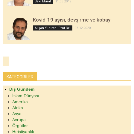
11.03.2019
Baki Murat
Kovid-19 aşısı, devşirme ve kobay!
03.12.2020
Alişan Yıldıran (Prof Dr)
KATEGORİLER
Dış Gündem
İslam Dünyası
Amerika
Afrika
Asya
Avrupa
Örgütler
Hıristiyanlık