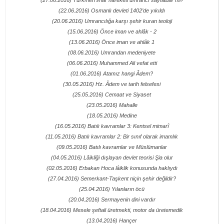
(27.06.2016) Türkmen imar hareketi umrancı sayılabilir mi?
(22.06.2016) Osmanlı devleti 1402’de yıkıldı
(20.06.2016) Umrancılığa karşı şehir kuran teoloji
(15.06.2016) Önce iman ve ahlâk - 2
(13.06.2016) Önce iman ve ahlâk 1
(08.06.2016) Umrandan medeniyete
(06.06.2016) Muhammed Ali vefat etti
(01.06.2016) Atamız hangi Âdem?
(30.05.2016) Hz. Âdem ve tarih felsefesi
(25.05.2016) Cemaat ve Siyaset
(23.05.2016) Mahalle
(18.05.2016) Medine
(16.05.2016) Batılı kavramlar 3: Kentsel mimarî
(11.05.2016) Batılı kavramlar 2: Bir sınıf olarak imamlık
(09.05.2016) Batılı kavramlar ve Müslümanlar
(04.05.2016) Lâikliği dışlayan devlet teorisi Şia olur
(02.05.2016) Erbakan Hoca lâiklik konusunda haklıydı
(27.04.2016) Semerkant-Taşkent niçin şehir değildir?
(25.04.2016) Yılanların öcü
(20.04.2016) Sermayenin dini vardır
(18.04.2016) Mesele şeftali üretmekti, motor da üretemedik
(13.04.2016) Hançer