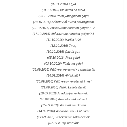
(02.11.2016) Eşya
(31.10.2016) Bir lokma bir hırka
(26.10.2016) Yarin yanağından gayri
(24.10.2016) Ahîlikte Ahî Evren paradigması
(19.10.2016) Ahi kavramı nereden geliyor? - 2
(17.10.2016) Ahî kavramı nereden geliyor? 1
(11.10.2016) Marifet krizi
(12.10.2016) Tıraş
(10.10.2016) Çayda çıra
(05.10.2016) Rıza şehri
(03.10.2016) Fütüvvet şehri
(28.09.2016) Fütüvvet ve esnaf - zanaatkarlık
(26.09.2016) Ahî kimdir?
(25.09.2016) Fütüvvetin vergilendirilmesi
(21.09.2016) Ahilik: La feta illa ali!
(19.09.2016) Anadolu’ya yerleşmek
(16.09.2016) Anadoluculuk bitmedi
(15.09.2016) Yesevilik ve Umran
(14.09.2016) Anadoluculuk - Fütüvvet
(12.09.2016) Yesevîlik ve sofra açmak
(07.09.2016) Yesevîlik