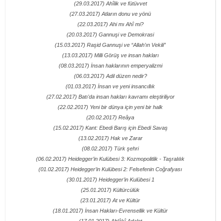
(29.03.2017) Ahîlik ve fütüvvet
(27.03.2017) Atların donu ve yönü
(22.03.2017) Ahi mı Ahî mi?
(20.03.2017) Gannuşi ve Demokrasi
(15.03.2017) Raşid Gannuşi ve “Allah’ın Vekili”
(13.03.2017) Milli Görüş ve insan hakları
(08.03.2017) İnsan haklarının emperyalizmi
(06.03.2017) Adil düzen nedir?
(01.03.2017) İnsan ve yeni insancıllık
(27.02.2017) Batı'da insan hakları kavramı eleştiriliyor
(22.02.2017) Yeni bir dünya için yeni bir halk
(20.02.2017) Reâya
(15.02.2017) Kant: Ebedi Barış için Ebedi Savaş
(13.02.2017) Hak ve Zarar
(08.02.2017) Türk şehri
(06.02.2017) Heidegger’in Kulübesi 3: Kozmopolitlik - Taşralılık
(01.02.2017) Heidegger’in Kulübesi 2: Felsefenin Coğrafyası
(30.01.2017) Heidegger’in Kulübesi 1
(25.01.2017) Kültürcülük
(23.01.2017) At ve Kültür
(18.01.2017) İnsan Hakları-Evrensellik ve Kültür