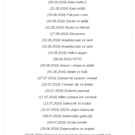
(05.09.2016) Kadı-müftü 2
(31.08.2016) Kadı-müftü
(29.08.2016) Fakıyan-ı rum
(24.08.2016) Devlet ve ahlâk
(22.08.2016) Devlet ve Hikmet
(17.08.2016) Muvazene
(15.08.2016) Anadoluculuk ve tarih
(15.08.2016) Anadoluculuk ve tarih
(10.08.2016) Halkın asgarı
(08.08.2016) FETÖ
(03.08.2016) Anasır-ı erbaa ve ahlâk
(01.08.2016) Adalet ve halk
(27.07.2016) Çatışan bir siyasal: cemaat
(25.07.2016) Cemaat: din ve iktidar
(20.07.2016) Erdemli yaşamak
(17.07.2016) Millet cuntaya izin vermedi
(13.07.2016) İslâmcılık ve kudüs
(11.07.2016) 2023’e doğru İslamcılık
(08.07.2016) İslamcılığın geleceği
(04.07.2016) Ucube kentler
(29.06.2016) Emperyalizm ve araplar