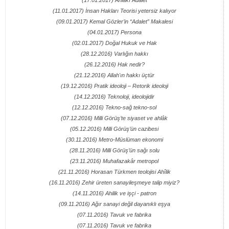
(17.01.2017) Ahlâkî Adalet
(11.01.2017) İnsan Hakları Teorisi yetersiz kalıyor
(09.01.2017) Kemal Gözler’in “Adalet” Makalesi
(04.01.2017) Persona
(02.01.2017) Doğal Hukuk ve Hak
(28.12.2016) Varlığın hakkı
(26.12.2016) Hak nedir?
(21.12.2016) Allah'ın hakkı üçtür
(19.12.2016) Pratik ideoloji – Retorik ideoloji
(14.12.2016) Teknoloji, ideolojidir
(12.12.2016) Tekno-sağ tekno-sol
(07.12.2016) Milli Görüş’te siyaset ve ahlâk
(05.12.2016) Milli Görüş’ün cazibesi
(30.11.2016) Metro-Müslüman ekonomi
(28.11.2016) Milli Görüş’ün sağı solu
(23.11.2016) Muhafazakâr metropol
(21.11.2016) Horasan Türkmen teolojisi Ahîlik
(16.11.2016) Zehir üreten sanayileşmeye talip miyiz?
(14.11.2016) Ahilik ve işçi - patron
(09.11.2016) Ağır sanayi değil dayanıklı eşya
(07.11.2016) Tavuk ve fabrika
(07.11.2016) Tavuk ve fabrika