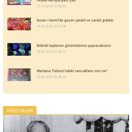
heykel kampanyası çıktı
13.11.2018 19:59:09
Kuran-ı kerim'de geçen yararlı ve zararlı gıdalar
24.10.2018 18:07:58
Böbrek taşlarının görüntülerine şaşıracaksınız
20.09.2018 23:08:14
Mevlana Türbesi'ndeki sancakların sırrı ne?
30.08.2018 20:48:30
VİDEO GALERİ