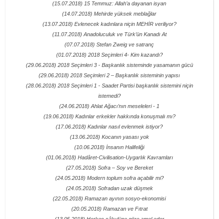
(15.07.2018) 15 Temmuz: Allah’a dayanan isyan
(14.07.2018) Mehirde yüksek meblağlar
(13.07.2018) Evlenecek kadınlara niçin MEHİR veriliyor?
(11.07.2018) Anadoluculuk ve Türk’ün Kanadı At
(07.07.2018) Stefan Zweig ve satranç
(01.07.2018) 2018 Seçimleri 4- Kim kazandı?
(29.06.2018) 2018 Seçimleri 3 - Başkanlık sisteminde yasamanın gücü
(29.06.2018) 2018 Seçimleri 2 – Başkanlık sisteminin yapısı
(28.06.2018) 2018 Seçimleri 1 - Saadet Partisi başkanlık sistemini niçin
istemedi?
(24.06.2018) Ahlat Ağacı’nın meseleleri - 1
(19.06.2018) Kadınlar erkekler hakkında konuşmalı mı?
(17.06.2018) Kadınlar nasıl evlenmek istiyor?
(13.06.2018) Kocanın yasası yok
(10.06.2018) İnsanın Halifeliği
(01.06.2018) Hadâret-Civilisation-Uygarlık Kavramları
(27.05.2018) Sofra – Soy ve Bereket
(24.05.2018) Modern toplum sofra açabilir mi?
(24.05.2018) Sofradan uzak düşmek
(22.05.2018) Ramazan ayının sosyo-ekonomisi
(20.05.2018) Ramazan ve Fıtrat