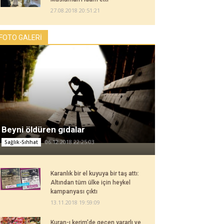
27.08.2018 20:51:21
FOTO GALERİ
Beyni öldüren gıdalar
06.12.2018 22:25:03
Sağlık-Sıhhat
Karanlık bir el kuyuya bir taş attı:
Altından tüm ülke için heykel
kampanyası çıktı
13.11.2018 19:59:09
Kuran-ı kerim'de geçen yararlı ve