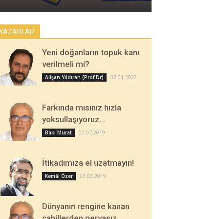
YAZARLAR
Yeni doğanların topuk kanı
verilmeli mi?
02.01.2022
Alişan Yıldıran (Prof Dr)
Farkında mısınız hızla
yoksullaşıyoruz…
03.07.2019
Baki Murat
İtikadımıza el uzatmayın!
23.03.2019
Kemâl Özer
Dünyanın rengine kanan
cahillerden pervasız