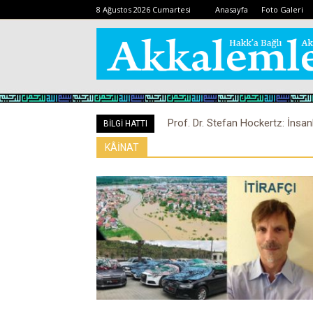
8 Ağustos 2026 Cumartesi
Anasayfa
Foto Galeri
Prof. Dr. Stefan Hockertz: İnsan
BİLGİ HATTI
kalabilir
KÂİNAT