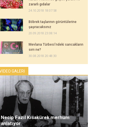
zararlı gıdalar
24.10.2018 18:07:58
Böbrek taşlarının görüntülerine
şaşıracaksınız
20.09.2018 23:08:14
Mevlana Türbesi'ndeki sancakların
sırrı ne?
30.08.2018 20:48:30
VİDEO GALERİ
Necip Fazıl Kısakürek merhum
anlatıyor