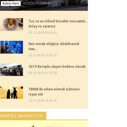
15.02.2019 23:36:42
Kültür-Hars
Tuz ve acı biberli böcekle mücadele...
Kolay ve zararsız
29.12.2018 00:06:26
Ben merak ettiğiniz Abdülhamid
Han...
23.12.2018 17:18:13
2019'da toplu ulaşım bedava olacak
08.12.2018 21:35:54
TBMM'de erken evlendi zulmüne
isyan etti
25.11.2018 19:25:18
MÜMTAZ ŞAHSİYETLER