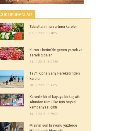
ÇOK OKUNANLAR
Tabiattan iman artırıcı kareler
07.05.2018 13:18:58
Kuran-ı kerim'de geçen yararlı ve
zararlı gıdalar
24.10.2018 18:07:58
1974 Kıbrıs Barış Hareketi'nden
kareler
20.07.2018 11:47:58
Karanlık bir el kuyuya bir taş attı:
Altından tüm ülke için heykel
kampanyası çıktı
13.11.2018 19:59:09
Mısır'ın son firavunu yüzlerce
Müslüman'ı idam etti