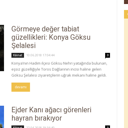
Görmeye değer tabiat
güzellikleri: Konya Göksu
Şelalesi
10.06.2018 17:04:44
Kâinat
0
Konya’nın Hadim ilçesi Göksu Nehri yatağında bulunan,
eşsiz güzelliğiyle Toros Dağlarının incisi haline gelen
Göksu Şelalesi ziyaretçilerin uğrak mekanı haline geldi.
devamı
Ejder Kanı ağacı görenleri
hayran bırakıyor
22.04.2018 19:34:40
Kâinat
0