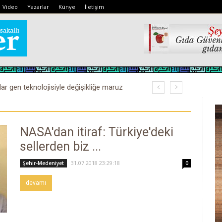
Video
Yazarlar
Künye
İletişim
lar gen teknolojisiyle değişikliğe maruz
NASA'dan itiraf: Türkiye'deki
sellerden biz ...
31.07.2018 23:29:18
Şehir-Medeniyet
0
devamı