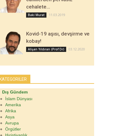
cehalete…
11.03.2019
Baki Murat
Kovid-19 aşısı, devşirme ve
kobay!
03.12.2020
Alişan Yıldıran (Prof Dr)
KATEGORİLER
Dış Gündem
İslam Dünyası
Amerika
Afrika
Asya
Avrupa
Örgütler
Hıristiyanlık