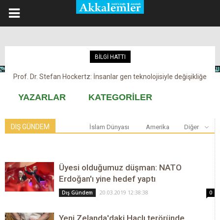
BİLGİ HATTI
Prof. Dr. Stefan Hockertz: İnsanlar gen teknolojisiyle değişikliğe
Kovid-19 aşısı, devşirme ve kobay!
maruz kalabilir
YAZARLAR
KATEGORİLER
DIŞ GÜNDEM
İslam Dünyası
Amerika
Diğer
Üyesi olduğumuz düşman: NATO
Erdoğan'ı yine hedef yaptı
20.03.2019 12:38:38
Dış Gündem
0
Yeni Zelanda'daki Haçlı teröründe