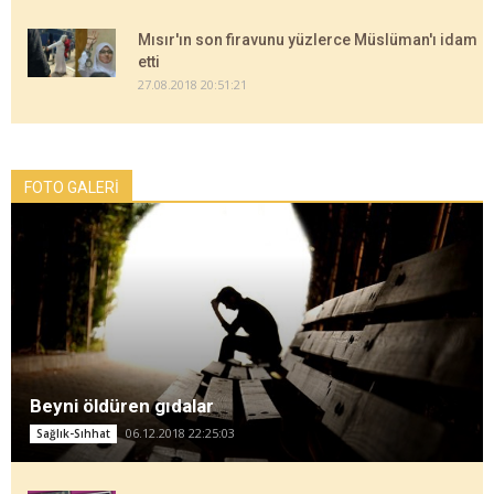
Mısır'ın son firavunu yüzlerce Müslüman'ı idam
etti
27.08.2018 20:51:21
FOTO GALERİ
Beyni öldüren gıdalar
06.12.2018 22:25:03
Sağlık-Sıhhat