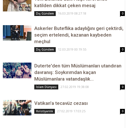
katilden dikkat çeken mesaj
16.03.2019 08:27:18
Dış Gündem
0
Askerler Buteflika adaylığını geri çektirdi,
seçim ertelendi, kazanan kaybeden
meçhul
12.03.2019 00:19:55
Dış Gündem
0
Duterte'den tüm Müslümanları utandıran
davranış: Soykırımdan kaçan
Müslümanlara vatandaşlık...
27.02.2019 19:38:08
İslam Dünyası
0
Vatikan'a tecavüz cezası
27.02.2019 17:03:25
Hıristiyanlık
0