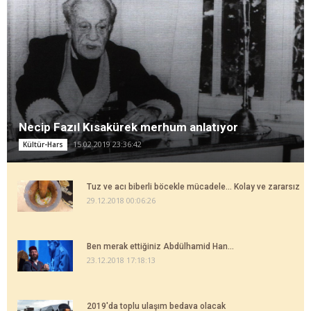
Necip Fazıl Kısakürek merhum anlatıyor
15.02.2019 23:36:42
Kültür-Hars
Tuz ve acı biberli böcekle mücadele... Kolay ve zararsız
29.12.2018 00:06:26
Ben merak ettiğiniz Abdülhamid Han...
23.12.2018 17:18:13
2019'da toplu ulaşım bedava olacak