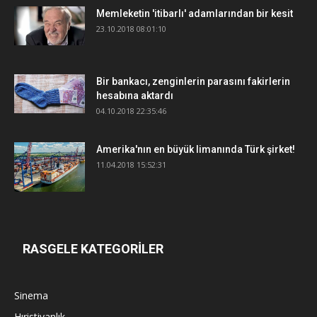
Memleketin 'itibarlı' adamlarından bir kesit
23.10.2018 08:01:10
Bir bankacı, zenginlerin parasını fakirlerin
hesabına aktardı
04.10.2018 22:35:46
Amerika'nın en büyük limanında Türk şirket!
11.04.2018 15:52:31
RASGELE KATEGORİLER
Sinema
Hıristiyanlık