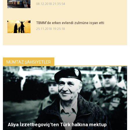
08.12.2018 21:35:54
TBMM'de erken evlendi zulmüne isyan etti
25.11.2018 19:25:18
MÜMTAZ ŞAHSİYETLER
Aliya İzzetbegoviç'ten Türk halkına mektup