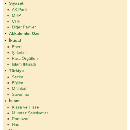
Siyaset
AK Parti
MHP
CHP
Diğer Partiler
Akkalemler Özel
İktisat
Enerji
Şirketler
Para Örgütleri
İslam İktisadı
Türkiye
Seçim
Eğitim
Mülakat
Savunma
İslam
Kıssa ve Hisse
Mümtaz Şahsiyetler
Ramazan
Hac