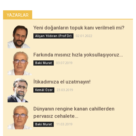
YAZARLAR
Yeni doğanların topuk kanı verilmeli mi?
02.01.2022
Alişan Yıldıran (Prof Dr)
Farkında mısınız hızla yoksullaşıyoruz…
03.07.2019
Baki Murat
İtikadımıza el uzatmayın!
23.03.2019
Kemâl Özer
Dünyanın rengine kanan cahillerden
pervasız cehalete…
11.03.2019
Baki Murat