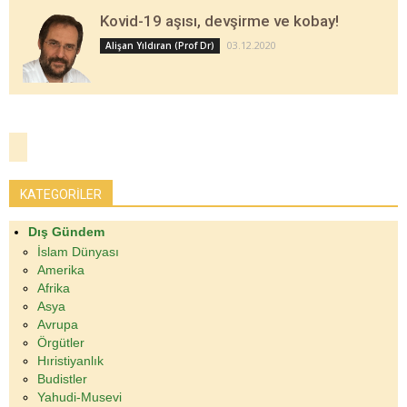
Kovid-19 aşısı, devşirme ve kobay!
03.12.2020
Alişan Yıldıran (Prof Dr)
KATEGORİLER
Dış Gündem
İslam Dünyası
Amerika
Afrika
Asya
Avrupa
Örgütler
Hıristiyanlık
Budistler
Yahudi-Musevi