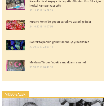
Karanlık bir el kuyuya bir taş attı: Altından tüm ülke için
heykel kampanyası çıktı
13.11.2018 19:59:09
Kuran-ı kerim'de geçen yararlı ve zararlı gıdalar
24.10.2018 18:07:58
Böbrek taşlarının görüntülerine şaşıracaksınız
20.09.2018 23:08:14
Mevlana Türbesi'ndeki sancakların sırrı ne?
30.08.2018 20:48:30
VİDEO GALERİ