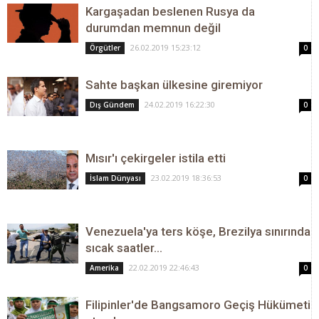
Kargaşadan beslenen Rusya da
durumdan memnun değil
26.02.2019 15:23:12
Örgütler
0
Sahte başkan ülkesine giremiyor
24.02.2019 16:22:30
Dış Gündem
0
Mısır'ı çekirgeler istila etti
23.02.2019 18:36:53
İslam Dünyası
0
Venezuela'ya ters köşe, Brezilya sınırında
sıcak saatler...
22.02.2019 22:46:43
Amerika
0
Filipinler'de Bangsamoro Geçiş Hükümeti