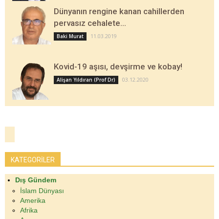
Dünyanın rengine kanan cahillerden
pervasız cehalete…
11.03.2019
Baki Murat
Kovid-19 aşısı, devşirme ve kobay!
03.12.2020
Alişan Yıldıran (Prof Dr)
KATEGORİLER
Dış Gündem
İslam Dünyası
Amerika
Afrika