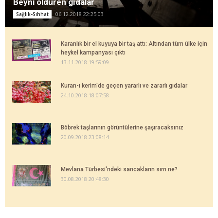
Beyni öldüren gıdalar
06.12.2018 22:25:03
Sağlık-Sıhhat
Karanlık bir el kuyuya bir taş attı: Altından tüm ülke için
heykel kampanyası çıktı
13.11.2018 19:59:09
Kuran-ı kerim'de geçen yararlı ve zararlı gıdalar
24.10.2018 18:07:58
Böbrek taşlarının görüntülerine şaşıracaksınız
20.09.2018 23:08:14
Mevlana Türbesi'ndeki sancakların sırrı ne?
30.08.2018 20:48:30