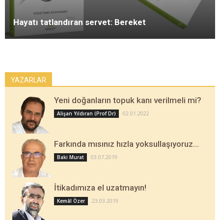
Hayatı tatlandıran servet: Bereket
YAZARLAR
Yeni doğanların topuk kanı verilmeli mi?
02.01.2022
Alişan Yıldıran (Prof Dr)
Farkında mısınız hızla yoksullaşıyoruz…
03.07.2019
Baki Murat
İtikadımıza el uzatmayın!
23.03.2019
Kemâl Özer