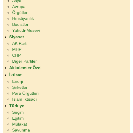
Asya
Avrupa
Örgütler
Hıristiyanlık
Budistler
Yahudi-Musevi
Siyaset
AK Parti
MHP
CHP
Diğer Partiler
Akkalemler Özel
İktisat
Enerji
Şirketler
Para Örgütleri
İslam İktisadı
Türkiye
Seçim
Eğitim
Mülakat
Savunma