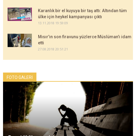
Karanlık bir el kuyuya bir taş attı: Altından tüm
ülke için heykel kampanyası çıktı
13.11.2018 19:59:09
Mısır'ın son firavunu yüzlerce Müslüman'ı idam
etti
27.08.2018 20:51:21
FOTO GALERİ