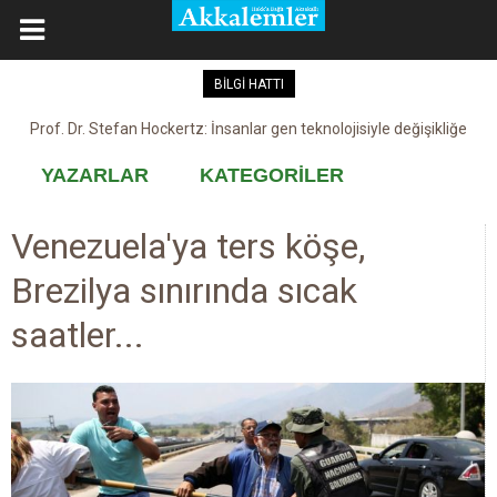
BİLGİ HATTI
Prof. Dr. Stefan Hockertz: İnsanlar gen teknolojisiyle değişikliğe
Kovid-19 aşısı, devşirme ve kobay!
maruz kalabilir
YAZARLAR
KATEGORİLER
Venezuela'ya ters köşe,
Brezilya sınırında sıcak
saatler...