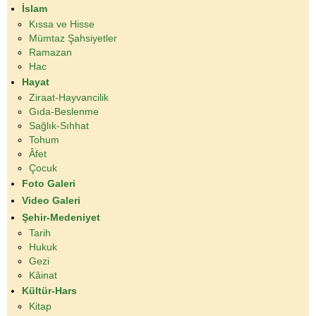
İslam
Kıssa ve Hisse
Mümtaz Şahsiyetler
Ramazan
Hac
Hayat
Ziraat-Hayvancilik
Gıda-Beslenme
Sağlık-Sıhhat
Tohum
Âfet
Çocuk
Foto Galeri
Video Galeri
Şehir-Medeniyet
Tarih
Hukuk
Gezi
Kâinat
Kültür-Hars
Kitap