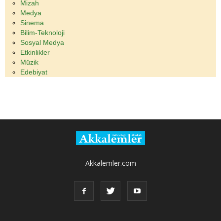
Mizah
Medya
Sinema
Bilim-Teknoloji
Sosyal Medya
Etkinlikler
Müzik
Edebiyat
Akkalemler.com