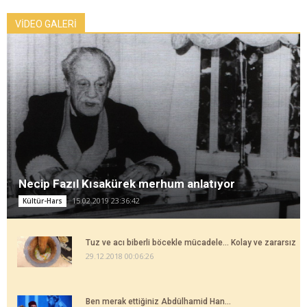
VİDEO GALERİ
Necip Fazıl Kısakürek merhum anlatıyor
15.02.2019 23:36:42
Kültür-Hars
Tuz ve acı biberli böcekle mücadele... Kolay ve zararsız
29.12.2018 00:06:26
Ben merak ettiğiniz Abdülhamid Han...