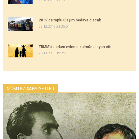
2019'da toplu ulaşım bedava olacak
08.12.2018 21:35:54
TBMM'de erken evlendi zulmüne isyan etti
25.11.2018 19:25:18
MÜMTAZ ŞAHSİYETLER