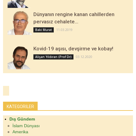
Dünyanın rengine kanan cahillerden
pervasız cehalete…
11.03.2019
Baki Murat
Kovid-19 aşısı, devşirme ve kobay!
03.12.2020
Alişan Yıldıran (Prof Dr)
KATEGORİLER
Dış Gündem
İslam Dünyası
Amerika