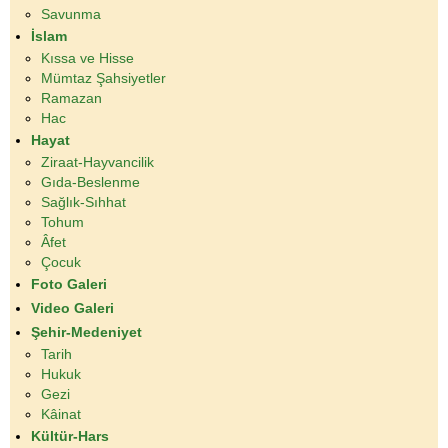
Savunma
İslam
Kıssa ve Hisse
Mümtaz Şahsiyetler
Ramazan
Hac
Hayat
Ziraat-Hayvancilik
Gıda-Beslenme
Sağlık-Sıhhat
Tohum
Âfet
Çocuk
Foto Galeri
Video Galeri
Şehir-Medeniyet
Tarih
Hukuk
Gezi
Kâinat
Kültür-Hars