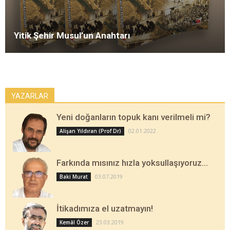
Yitik Şehir Musul’un Anahtarı
YAZARLAR
Yeni doğanların topuk kanı verilmeli mi?
02.01.2022
Alişan Yıldıran (Prof Dr)
Farkında mısınız hızla yoksullaşıyoruz…
03.07.2019
Baki Murat
İtikadımıza el uzatmayın!
23.03.2019
Kemâl Özer