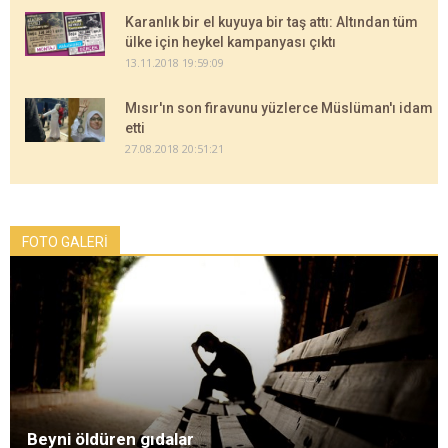
Karanlık bir el kuyuya bir taş attı: Altından tüm
ülke için heykel kampanyası çıktı
13.11.2018 19:59:09
Mısır'ın son firavunu yüzlerce Müslüman'ı idam
etti
27.08.2018 20:51:21
FOTO GALERİ
Beyni öldüren gıdalar