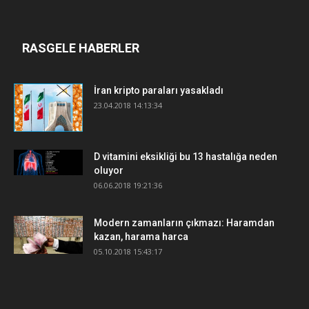
RASGELE HABERLER
İran kripto paraları yasakladı
23.04.2018 14:13:34
D vitamini eksikliği bu 13 hastalığa neden
oluyor
06.06.2018 19:21:36
Modern zamanların çıkmazı: Haramdan
kazan, harama harca
05.10.2018 15:43:17