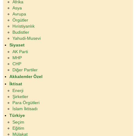
Afrika
Asya
Avrupa
Örgütler
Hıristiyanlık
Budistler
Yahudi-Musevi
Siyaset
AK Parti
MHP
CHP
Diğer Partiler
Akkalemler Özel
İktisat
Enerji
Şirketler
Para Örgütleri
İslam İktisadı
Türkiye
Seçim
Eğitim
Mülakat