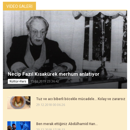
VİDEO GALERİ
Necip Fazıl Kısakürek merhum anlatıyor
15.02.2019 23:36:42
Kültür-Hars
Tuz ve acı biberli böcekle mücadele... Kolay ve zararsız
29.12.2018 00:06:26
Ben merak ettiğiniz Abdülhamid Han...
23.12.2018 17:18:13