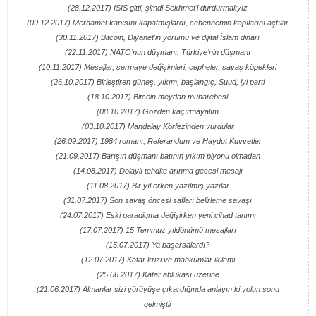
(28.12.2017) ISIS gitti, şimdi Sekhmet'i durdurmalıyız
(09.12.2017) Merhamet kapısını kapatmışlardı, cehennemin kapılarını açtılar
(30.11.2017) Bitcoin, Diyanet'in yorumu ve dijital İslam dinarı
(22.11.2017) NATO’nun düşmanı, Türkiye’nin düşmanı
(10.11.2017) Mesajlar, sermaye değişimleri, cepheler, savaş köpekleri
(26.10.2017) Birleştiren güneş, yıkım, başlangıç, Suud, iyi parti
(18.10.2017) Bitcoin meydan muharebesi
(08.10.2017) Gözden kaçırmayalım
(03.10.2017) Mandalay Körfezinden vurdular
(26.09.2017) 1984 romanı, Referandum ve Haydut Kuvvetler
(21.09.2017) Barışın düşmanı batının yıkım piyonu olmadan
(14.08.2017) Dolaylı tehdite arınma gecesi mesajı
(11.08.2017) Bir yıl erken yazılmış yazılar
(31.07.2017) Son savaş öncesi safları belirleme savaşı
(24.07.2017) Eski paradigma değişirken yeni cihad tanımı
(17.07.2017) 15 Temmuz yıldönümü mesajları
(15.07.2017) Ya başarsalardı?
(12.07.2017) Katar krizi ve mahkumlar ikilemi
(25.06.2017) Katar ablukası üzerine
(21.06.2017) Almanlar sizi yürüyüşe çıkardığında anlayın ki yolun sonu
gelmiştir