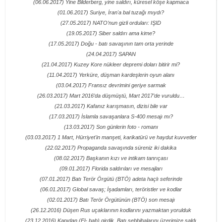
(06.06.2017) Yine Bilderberg, yine saldırı, küresel köşe kapmaca
(01.06.2017) Suriye, İran'a bal tuzağı mıydı?
(27.05.2017) NATO’nun gizli orduları: IŞID
(19.05.2017) Siber saldırı ama kime?
(17.05.2017) Doğu - batı savaşının tam orta yerinde
(24.04.2017) SAPAN
(21.04.2017) Kuzey Kore nükleer depremi doları bitirir mi?
(11.04.2017) Yerküre, düşman kardeşlerin oyun alanı
(03.04.2017) Fransız devrimini geriye sarmak
(26.03.2017) Mart 2016’da düşmüştü, Mart 2017’de vuruldu…
(21.03.2017) Kafanız karışmasın, dizisi bile var
(17.03.2017) İslamla savaşanlara S-400 mesajı mı?
(13.03.2017) Son günlerin foto - romanı
(03.03.2017) 1 Mart, Hürriyet'in manşeti, karikatürü ve haydut kuvvetler
(22.02.2017) Propaganda savaşında süreniz iki dakika
(08.02.2017) Başkanın kızı ve intikam tanrıçası
(09.01.2017) Florida saldırıları ve mesajları
(07.01.2017) Batı Terör Örgütü (BTÖ) adeta haçlı seferinde
(06.01.2017) Global savaş; İşadamları, teröristler ve kodlar
(02.01.2017) Batı Terör Örgütünün (BTÖ) son mesajı
(26.12.2016) Düşen Rus uçaklarının kodlarını yazmaktan yorulduk
(23.12.2016) Kapıdan (El- bab) girdik, Batı şebbihalarını üzerimize saldı