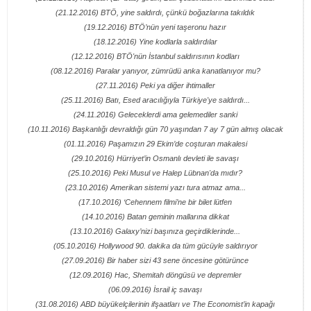
(21.12.2016) BTÖ, yine saldırdı, çünkü boğazlarına takıldık
(19.12.2016) BTÖ’nün yeni taşeronu hazır
(18.12.2016) Yine kodlarla saldırdılar
(12.12.2016) BTÖ'nün İstanbul saldırısının kodları
(08.12.2016) Paralar yanıyor, zümrüdü anka kanatlanıyor mu?
(27.11.2016) Peki ya diğer ihtimaller
(25.11.2016) Batı, Esed aracılığıyla Türkiye'ye saldırdı...
(24.11.2016) Geleceklerdi ama gelemediler sanki
(10.11.2016) Başkanlığı devraldığı gün 70 yaşından 7 ay 7 gün almış olacak
(01.11.2016) Paşamızın 29 Ekim’de coşturan makalesi
(29.10.2016) Hürriyet’in Osmanlı devleti ile savaşı
(25.10.2016) Peki Musul ve Halep Lübnan'da mıdır?
(23.10.2016) Amerikan sistemi yazı tura atmaz ama...
(17.10.2016) ‘Cehennem filmi’ne bir bilet lütfen
(14.10.2016) Batan geminin mallarına dikkat
(13.10.2016) Galaxy’nizi başınıza geçirdiklerinde...
(05.10.2016) Hollywood 90. dakika da tüm gücüyle saldırıyor
(27.09.2016) Bir haber sizi 43 sene öncesine götürünce
(12.09.2016) Hac, Shemitah döngüsü ve depremler
(06.09.2016) İsrail iç savaşı
(31.08.2016) ABD büyükelçilerinin ifşaatları ve The Economist’in kapağı