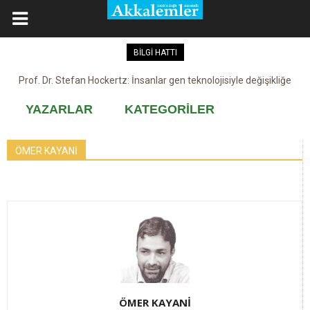
BİLGİ HATTI
Prof. Dr. Stefan Hockertz: İnsanlar gen teknolojisiyle değişikliğe
Kovid-19 aşısı, devşirme ve kobay!
maruz kalabilir
YAZARLAR
KATEGORİLER
ÖMER KAYANİ
ÖMER KAYANİ