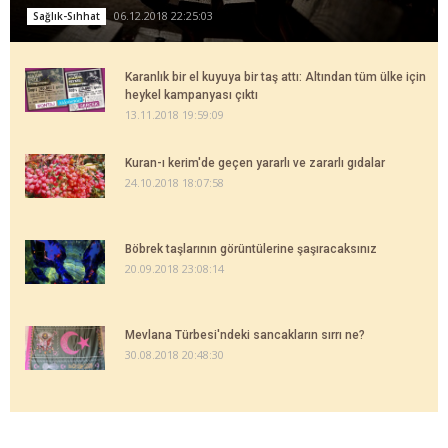
06.12.2018 22:25:03
Sağlık-Sıhhat
Karanlık bir el kuyuya bir taş attı: Altından tüm ülke için
heykel kampanyası çıktı
13.11.2018 19:59:09
Kuran-ı kerim'de geçen yararlı ve zararlı gıdalar
24.10.2018 18:07:58
Böbrek taşlarının görüntülerine şaşıracaksınız
20.09.2018 23:08:14
Mevlana Türbesi'ndeki sancakların sırrı ne?
30.08.2018 20:48:30