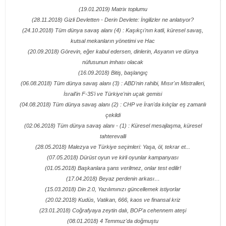
(19.01.2019) Matrix toplumu
(28.11.2018) Gizli Devletten - Derin Devlete: İngilizler ne anlatıyor?
(24.10.2018) Tüm dünya savaş alanı (4) : Kaşıkçı'nın katli, küresel savaş,
kutsal mekanların yönetimi ve Hac
(20.09.2018) Görevin, eğer kabul edersen, dinlerin, Asyanın ve dünya
nüfusunun imhası olacak
(16.09.2018) Bitiş, başlangıç
(06.08.2018) Tüm dünya savaş alanı (3) : ABD'nin rahibi, Mısır'ın Mistralleri,
İsrail'in F-35'i ve Türkiye'nin uçak gemisi
(04.08.2018) Tüm dünya savaş alanı (2) : CHP ve İran'da kılıçlar eş zamanlı
çekildi
(02.06.2018) Tüm dünya savaş alanı - (1) : Küresel mesajlaşma, küresel
tahterevalli
(28.05.2018) Malezya ve Türkiye seçimleri: Yaşa, öl, tekrar et...
(07.05.2018) Dürüst oyun ve kirli oyunlar kampanyası
(01.05.2018) Başkanlara şans verilmez, onlar test edilir!
(17.04.2018) Beyaz perdenin arkası…
(15.03.2018) Din 2.0, Yazılımınızı güncellemek istiyorlar
(20.02.2018) Kudüs, Vatikan, 666, kaos ve finansal kriz
(23.01.2018) Coğrafyaya zeytin dalı, BOP'a cehennem ateşi
(08.01.2018) 4 Temmuz'da doğmuştu