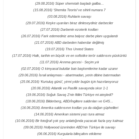
(29.08.2016) Süper shemıtah başladı galiba…
(15.08.2016) ‘Shemita Teorisi’ ve sihirli numara 7
(03.08.2016) Ruhlarin savaşı
(29.07.2016) Keşke uyarıları biraz dinleseydiniz darbeciler
(27.07.2016) Darbenin ezoterik kodları
(26.07.2016) Fark edemediniz ama balyoz darbe planı uygulandı
(21.07.2016) ABD darbeden haberdar değilmiş
(19.07.2016) Thıs Unıted States
(17.07.2016) Halk, tarihin en büyük ve en sofistike terör saldırısını püskürttü
(11.07.2016) Arınma gecesi - Seçim yılı
(02.07.2016) O kimyasal bulutlar batı başkentlerine kadar uzanır
(29.06.2016) İsrail anlaşması - abartmadan, yerin dibine batırmadan
(25.06.2016) ‘Kurtuluş günü’, yirmi yıldır bugün için hazırlanıyoruz
(20.06.2016) Atlantik ve Pasifik savaşında skor 1-1
(19.06.2016) Soğuk Savaş 2'nin fitilini Türkiye mi ateşledi?
(18.06.2016) Bilderberg, ABD/İngiltere saldırıları ve G4S…
(16.06.2016) Amerika saldırısının kodları ya da olağan şüphelileri
(14.06.2016) Amerikan sistemi yazı tura atmaz
(10.06.2016) Bir fotoğraf çok şey anlattığında yazacak fazla şey kalmaz
(09.06.2016) Hollywood üzerinden ABD’nin Türkiye ile savaşı
(06.06.2016) Kurgularla bilinçaltını etkileme