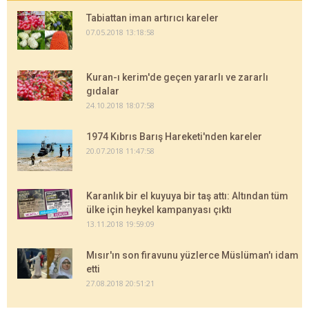
Tabiattan iman artırıcı kareler
07.05.2018 13:18:58
Kuran-ı kerim'de geçen yararlı ve zararlı
gıdalar
24.10.2018 18:07:58
1974 Kıbrıs Barış Hareketi'nden kareler
20.07.2018 11:47:58
Karanlık bir el kuyuya bir taş attı: Altından tüm
ülke için heykel kampanyası çıktı
13.11.2018 19:59:09
Mısır'ın son firavunu yüzlerce Müslüman'ı idam
etti
27.08.2018 20:51:21