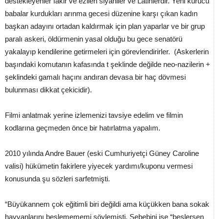
destekleyenler fakir ve ezilen siyahiler ve Latinlerdir. Yeni kurucu
babalar kurdukları arınma gecesi düzenine karşı çıkan kadın
başkan adayını ortadan kaldırmak için plan yaparlar ve bir grup
paralı askeri, öldürmenin yasal olduğu bu gece senatörü
yakalayıp kendilerine getirmeleri için görevlendirirler. (Askerlerin
başındaki komutanın kafasında t şeklinde değilde neo-nazilerin +
şeklindeki gamalı haçını andıran devasa bir haç dövmesi
bulunması dikkat çekicidir).
Filmi anlatmak yerine izlemenizi tavsiye edelim ve filmin
kodlarına geçmeden önce bir hatırlatma yapalım.
2010 yılında Andre Bauer (eski Cumhuriyetçi Güney Caroline
valisi) hükümetin fakirlere yiyecek yardımı/kuponu vermesi
konusunda şu sözleri sarfetmişti.
“Büyükannem çok eğitimli biri değildi ama küçükken bana sokak
hayvanlarını beslemememi söylemişti. Sebebini ise “beslersen