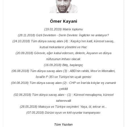
Ömer Kayani
(19.01.2019) Matrix toplumu
(28.11.2018) Gizli Devletten - Derin Devlete: İngilizler ne anlatıyor?
(24.10.2018) Tüm dünya savaş alanı (4) : Kaşıkçı'nın katli, küresel savaş,
kutsal mekanların yönetimi ve Hac
(20.09.2018) Görevin, eğer kabul edersen, dinlerin, Asyanın ve dünya
nüfusunun imhası olacak
(16.09.2018) Bitiş, başlangıç
(06.08.2018) Tüm dünya savaş alanı (3) : ABD'nin rahibi, Mısır'ın Mistralleri,
İsrail'in F-35'i ve Türkiye'nin uçak gemisi
(04.08.2018) Tüm dünya savaş alanı (2) : CHP ve İran'da kılıçlar eş zamanlı
çekildi
(02.06.2018) Tüm dünya savaş alanı - (1) : Küresel mesajlaşma, küresel
tahterevalli
(28.05.2018) Malezya ve Türkiye seçimleri: Yaşa, öl, tekrar et...
(07.05.2018) Dürüst oyun ve kirli oyunlar kampanyası
Tüm Yazıları