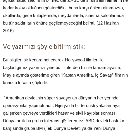
açıklamada, saldırının bir kez daha ABD'de silah satın almanın ne
kadar kolay olduğunu gösterdiğini, buna karşı önlem alınmazsa,
okullarda, gece kulüplerinde, meydanlarda, sinema salonlarında
bu tür saldırıların önüne geçilemeyeceğini belirtti. (12 Haziran
2016)
Ve yazımızı şöyle bitirmiştik:
Bu bilgileri bir kenara not ederek Hollywood filmleri ile
başladığımız yazımızı yine bu filmlerden biri ile tamamlayalım.
Mayıs ayında gösterime giren “Kaptan Amerika, İç Savaş” filminin
konusu kısaca şöyledir.
“Amerikan devletinin süper savaşçıları dünyanın her yerinde
operasyonlar yapmaktadır. Nijerya'da bir teröristi yakalamaya
çalışırken çevreye verdikleri hasar ve sivil kayıplar sonrası
Dünya artık bu gruba tolerans gösteremez. ABD devleti baskılar
karşısında gruba BM (Tek Dünya Devleti ya da Yeni Dünya