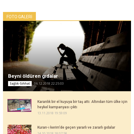
FOTO GALERİ
Beyni öldüren gıdalar
06.12.2018 22:25:03
Sağlık-Sıhhat
Karanlık bir el kuyuya bir taş attı: Altından tüm ülke için
heykel kampanyası çıktı
13.11.2018 19:59:09
Kuran-ı kerim'de geçen yararlı ve zararlı gıdalar
24.10.2018 18:07:58