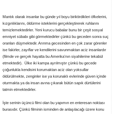
Mantık olarak insanlar bu günde yıl boyu biriktirdikleri öfkelerini,
kızgınlıklarını, öldürme isteklerini gerçekleştirerek ruhlarını
temizlemektedirler. Yeni kurucu babalar bunu bir çeşit sosyal
emniyet sübabı gibi görmektedirler çünkü bu geceden sonra suç
oranları düşmektedir. Arınma gecesinden en çok zarar görenler
ise fakirler, zayıflar ve kendilerini savunmaktan aciz insanlardır
(filmde ve gerçek hayatta bu Amerika'nın siyahilerine tekabül
etmektedir). Ülke iki kampa ayrılmıştır çünkü bu gecede
çoğunlukla kendisini korumaktan aciz olan yoksullar
öldürülmekte, zenginler ise ya korunaklı evlerinde güven içinde
oturmakta ya da insan avına çıkarak bütün sapık dürtülerini
tatmin etmektedirler.
İşte serinin üçüncü filmi olan bu yapımın en enteresan noktası
burasıdır. Çünkü filminin isminden de anlaşılacağı üzere konu