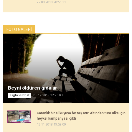
27.08.2018 20:51:21
FOTO GALERİ
Beyni öldüren gıdalar
06.12.2018 22:25:03
Sağlık-Sıhhat
Karanlık bir el kuyuya bir taş attı: Altından tüm ülke için
heykel kampanyası çıktı
13.11.2018 19:59:09