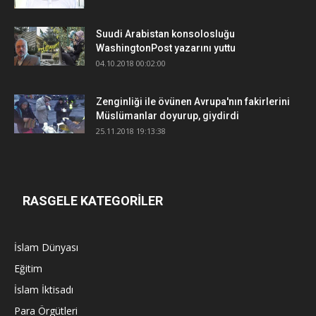
Suudi Arabistan konsolosluğu
WashingtonPost yazarını yuttu
04.10.2018 00:02:00
Zenginliği ile övünen Avrupa'nın fakirlerini
Müslümanlar doyurup, giydirdi
25.11.2018 19:13:38
RASGELE KATEGORİLER
İslam Dünyası
Eğitim
İslam İktisadı
Para Örgütleri