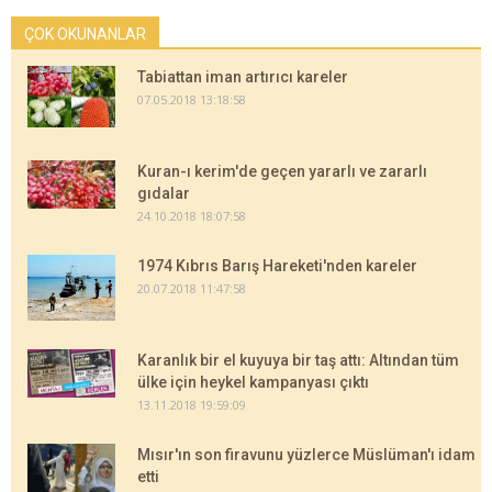
ÇOK OKUNANLAR
Tabiattan iman artırıcı kareler
07.05.2018 13:18:58
Kuran-ı kerim'de geçen yararlı ve zararlı
gıdalar
24.10.2018 18:07:58
1974 Kıbrıs Barış Hareketi'nden kareler
20.07.2018 11:47:58
Karanlık bir el kuyuya bir taş attı: Altından tüm
ülke için heykel kampanyası çıktı
13.11.2018 19:59:09
Mısır'ın son firavunu yüzlerce Müslüman'ı idam
etti