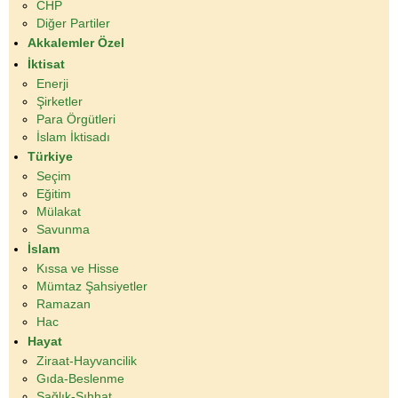
CHP
Diğer Partiler
Akkalemler Özel
İktisat
Enerji
Şirketler
Para Örgütleri
İslam İktisadı
Türkiye
Seçim
Eğitim
Mülakat
Savunma
İslam
Kıssa ve Hisse
Mümtaz Şahsiyetler
Ramazan
Hac
Hayat
Ziraat-Hayvancilik
Gıda-Beslenme
Sağlık-Sıhhat