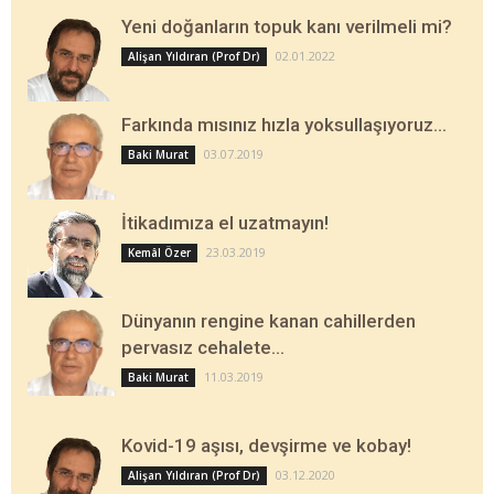
Yeni doğanların topuk kanı verilmeli mi?
02.01.2022
Alişan Yıldıran (Prof Dr)
Farkında mısınız hızla yoksullaşıyoruz…
03.07.2019
Baki Murat
İtikadımıza el uzatmayın!
23.03.2019
Kemâl Özer
Dünyanın rengine kanan cahillerden
pervasız cehalete…
11.03.2019
Baki Murat
Kovid-19 aşısı, devşirme ve kobay!
03.12.2020
Alişan Yıldıran (Prof Dr)