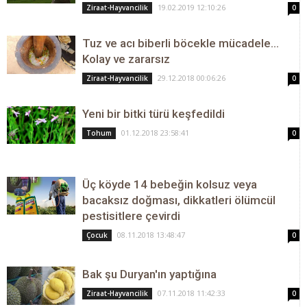
19.02.2019 12:10:26
Ziraat-Hayvancilik
0
Tuz ve acı biberli böcekle mücadele...
Kolay ve zararsız
29.12.2018 00:06:26
Ziraat-Hayvancilik
0
Yeni bir bitki türü keşfedildi
01.12.2018 23:58:41
Tohum
0
Üç köyde 14 bebeğin kolsuz veya
bacaksız doğması, dikkatleri ölümcül
pestisitlere çevirdi
08.11.2018 13:48:47
Çocuk
0
Bak şu Duryan'ın yaptığına
07.11.2018 11:42:33
Ziraat-Hayvancilik
0