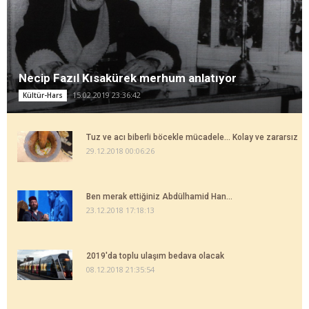
Necip Fazıl Kısakürek merhum anlatıyor
15.02.2019 23:36:42
Kültür-Hars
Tuz ve acı biberli böcekle mücadele... Kolay ve zararsız
29.12.2018 00:06:26
Ben merak ettiğiniz Abdülhamid Han...
23.12.2018 17:18:13
2019'da toplu ulaşım bedava olacak
08.12.2018 21:35:54