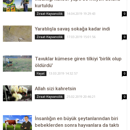
kurtuldu
14.04.2019 19:29:43
Ziraat-Hayvancilik
0
Yaratılışla savaş sokağa kadar indi
17.03.2019 15:01:56
Ziraat-Hayvancilik
0
Tavuklar kümese giren tilkiyi 'birlik olup
öldürdü'
13.03.2019 14:32:57
Hayat
0
Allah sizi kahretsin
25.02.2019 20:46:21
Ziraat-Hayvancilik
0
İnsanlığın en büyük şeytanlarından biri
bebeklerden sonra hayvanlara da taktı