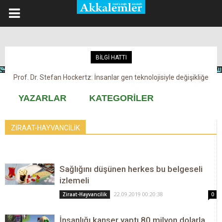
BİLGİ HATTI
Prof. Dr. Stefan Hockertz: İnsanlar gen teknolojisiyle değişikliğe
Kovid-19 aşısı, devşirme ve kobay!
maruz kalabilir
YAZARLAR
KATEGORİLER
ZİRAAT-HAYVANCİLİK
Sağlığını düşünen herkes bu belgeseli
izlemeli
22.09.2019 00:20:38
Ziraat-Hayvancilik
0
İnsanlığı kanser yaptı 80 milyon dolarla