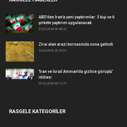
ABD'den İran'a yeni yaptırımlar: 3 kişi ve 6
şirkete yaptırım uygulanacak
25.05.2018 00:48:22
Zirai alan arazi borsasında sona gelindi
16.04.2018 20:10:01
'İran ve İsrail Amman'da gizlice görüştü'
iddiası
29.05.2018 00:12:31
RASGELE KATEGORİLER