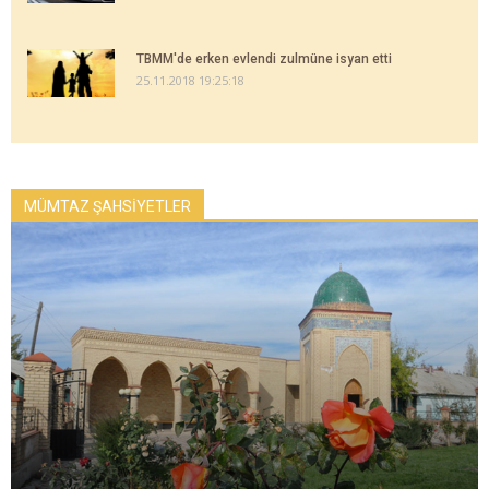
TBMM'de erken evlendi zulmüne isyan etti
25.11.2018 19:25:18
MÜMTAZ ŞAHSİYETLER