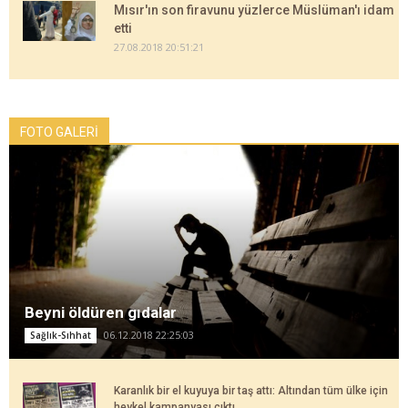
Mısır'ın son firavunu yüzlerce Müslüman'ı idam
etti
27.08.2018 20:51:21
FOTO GALERİ
Beyni öldüren gıdalar
06.12.2018 22:25:03
Sağlık-Sıhhat
Karanlık bir el kuyuya bir taş attı: Altından tüm ülke için
heykel kampanyası çıktı