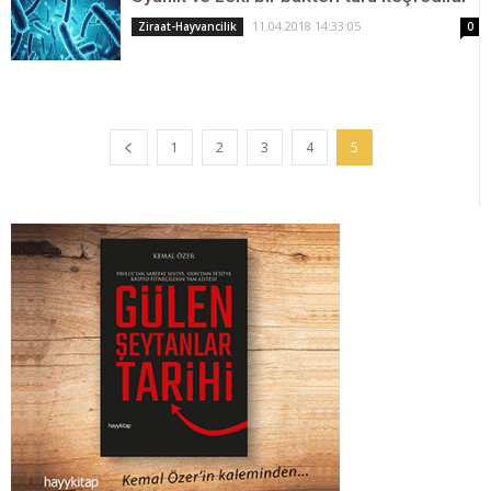
11.04.2018 14:33:05
Ziraat-Hayvancilik
0
1
2
3
4
5