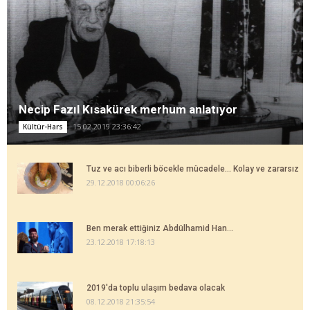
Necip Fazıl Kısakürek merhum anlatıyor
15.02.2019 23:36:42
Kültür-Hars
Tuz ve acı biberli böcekle mücadele... Kolay ve zararsız
29.12.2018 00:06:26
Ben merak ettiğiniz Abdülhamid Han...
23.12.2018 17:18:13
2019'da toplu ulaşım bedava olacak
08.12.2018 21:35:54