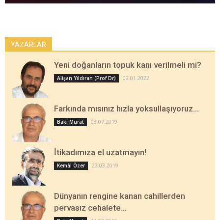
YAZARLAR
Yeni doğanların topuk kanı verilmeli mi?
02.01.2022
Alişan Yıldıran (Prof Dr)
Farkında mısınız hızla yoksullaşıyoruz…
03.07.2019
Baki Murat
İtikadımıza el uzatmayın!
23.03.2019
Kemâl Özer
Dünyanın rengine kanan cahillerden
pervasız cehalete…