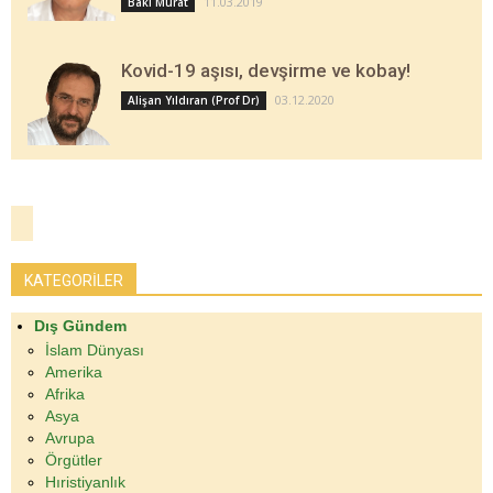
11.03.2019
Baki Murat
Kovid-19 aşısı, devşirme ve kobay!
03.12.2020
Alişan Yıldıran (Prof Dr)
KATEGORİLER
Dış Gündem
İslam Dünyası
Amerika
Afrika
Asya
Avrupa
Örgütler
Hıristiyanlık