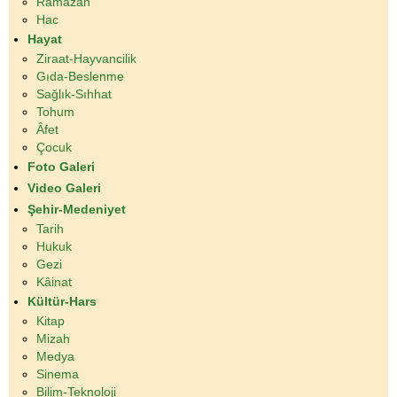
Ramazan
Hac
Hayat
Ziraat-Hayvancilik
Gıda-Beslenme
Sağlık-Sıhhat
Tohum
Âfet
Çocuk
Foto Galeri
Video Galeri
Şehir-Medeniyet
Tarih
Hukuk
Gezi
Kâinat
Kültür-Hars
Kitap
Mizah
Medya
Sinema
Bilim-Teknoloji