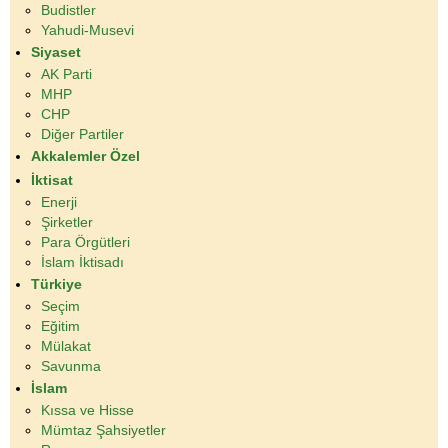
Budistler
Yahudi-Musevi
Siyaset
AK Parti
MHP
CHP
Diğer Partiler
Akkalemler Özel
İktisat
Enerji
Şirketler
Para Örgütleri
İslam İktisadı
Türkiye
Seçim
Eğitim
Mülakat
Savunma
İslam
Kıssa ve Hisse
Mümtaz Şahsiyetler