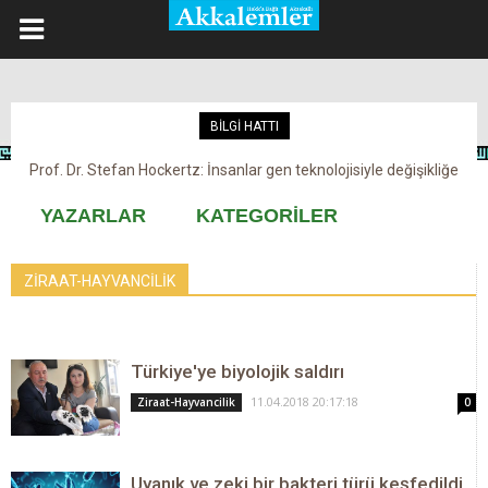
BİLGİ HATTI
Prof. Dr. Stefan Hockertz: İnsanlar gen teknolojisiyle değişikliğe
maruz kalabilir
YAZARLAR
KATEGORİLER
ZİRAAT-HAYVANCİLİK
Türkiye'ye biyolojik saldırı
11.04.2018 20:17:18
Ziraat-Hayvancilik
0
Uyanık ve zeki bir bakteri türü keşfedildi