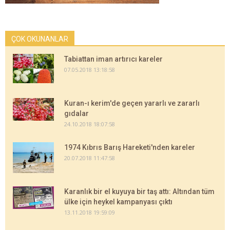
ÇOK OKUNANLAR
Tabiattan iman artırıcı kareler
07.05.2018 13:18:58
Kuran-ı kerim'de geçen yararlı ve zararlı
gıdalar
24.10.2018 18:07:58
1974 Kıbrıs Barış Hareketi'nden kareler
20.07.2018 11:47:58
Karanlık bir el kuyuya bir taş attı: Altından tüm
ülke için heykel kampanyası çıktı
13.11.2018 19:59:09