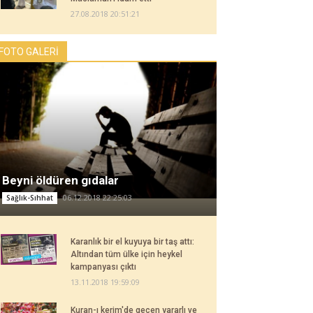
27.08.2018 20:51:21
FOTO GALERİ
Beyni öldüren gıdalar
06.12.2018 22:25:03
Sağlık-Sıhhat
Karanlık bir el kuyuya bir taş attı:
Altından tüm ülke için heykel
kampanyası çıktı
13.11.2018 19:59:09
Kuran-ı kerim'de geçen yararlı ve