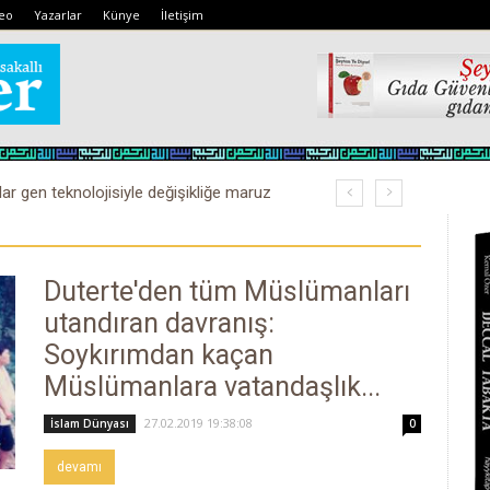
eo
Yazarlar
Künye
İletişim
lar gen teknolojisiyle değişikliğe maruz
Duterte'den tüm Müslümanları
utandıran davranış:
Soykırımdan kaçan
Müslümanlara vatandaşlık...
27.02.2019 19:38:08
İslam Dünyası
0
devamı