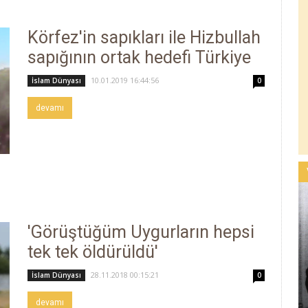
Körfez'in sapıkları ile Hizbullah
sapığının ortak hedefi Türkiye
10.01.2019 16:44:56
İslam Dünyası
0
devamı
'Görüştüğüm Uygurların hepsi
tek tek öldürüldü'
28.11.2018 00:15:21
İslam Dünyası
0
devamı