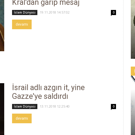
Kral'dan garip mesaj
19.11.2018 14:57:02
İslam Dünyası
0
devamı
İsrail adlı azgın it, yine
Gazze'ye saldırdı
13.11.2018 12:25:40
İslam Dünyası
0
devamı