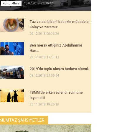
15.02.2019 23:36:42
Kültür-Hars
Tuz ve acı biberli böcekle mücadele...
Kolay ve zararsız
29.12.2018 00:06:26
Ben merak ettiğiniz Abdülhamid
Han...
23.12.2018 17:18:13
2019'da toplu ulaşım bedava olacak
08.12.2018 21:35:54
TBMM'de erken evlendi zulmüne
isyan etti
25.11.2018 19:25:18
MÜMTAZ ŞAHSİYETLER