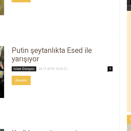
Putin şeytanlıkta Esed ile
yarışıyor
24.11.2018 16:33:21
İslam Dünyası
0
devamı