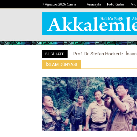
7 Ağustos 2026 Cuma
Anasayfa
Foto Galeri
Vid
Prof. Dr. Stefan Hockertz: İnsan
BİLGİ HATTI
kalabilir
İSLAM DÜNYASI