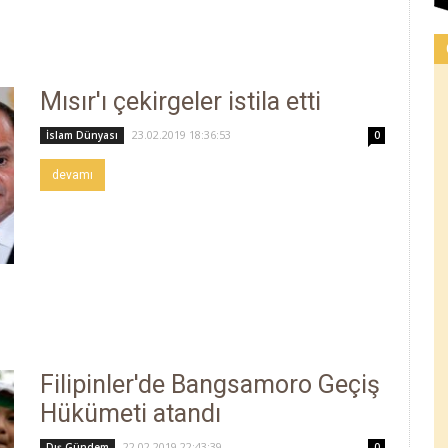
Mısır'ı çekirgeler istila etti
23.02.2019 18:36:53
İslam Dünyası
0
devamı
Filipinler'de Bangsamoro Geçiş
Hükümeti atandı
22.02.2019 22:43:39
Dış Gündem
0