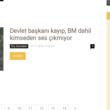
Devlet başkanı kayıp, BM dahil
kimseden ses çıkmıyor
10.11.2018 17:00:03
Dış Gündem
0
devamı
9
10
11
12
13
14