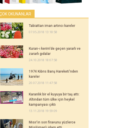
ÇOK OKUNANLAR
Tabiattan iman artırıcı kareler
07.05.2018 13:18:58
Kuran-ı kerim'de geçen yararlı ve
zararlı gıdalar
24.10.2018 18:07:58
1974 Kıbrıs Barış Hareketi'nden
kareler
20.07.2018 11:47:58
Karanlık bir el kuyuya bir taş attı:
Altından tüm ülke için heykel
kampanyası çıktı
13.11.2018 19:59:09
Mısır'ın son firavunu yüzlerce
Müslüman'ı idam etti