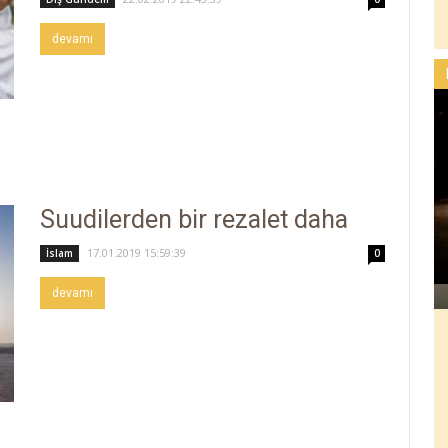
devamı
Suudilerden bir rezalet daha
17.01.2019 15:59:39
İslam
0
devamı