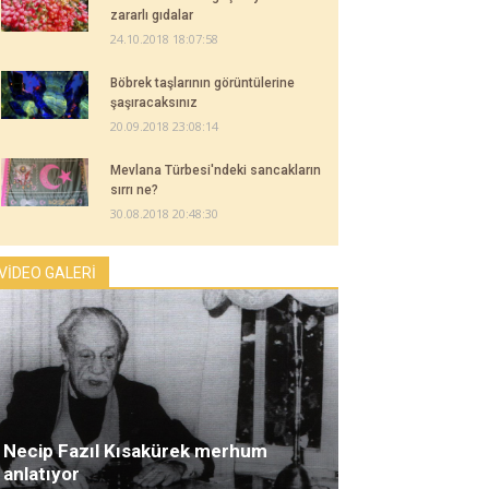
zararlı gıdalar
24.10.2018 18:07:58
Böbrek taşlarının görüntülerine
şaşıracaksınız
20.09.2018 23:08:14
Mevlana Türbesi'ndeki sancakların
sırrı ne?
30.08.2018 20:48:30
VİDEO GALERİ
Necip Fazıl Kısakürek merhum
anlatıyor