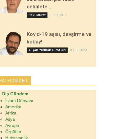
cehalete…
11.03.2019
Baki Murat
Kovid-19 aşısı, devşirme ve
kobay!
03.12.2020
Alişan Yıldıran (Prof Dr)
KATEGORİLER
Dış Gündem
İslam Dünyası
Amerika
Afrika
Asya
Avrupa
Örgütler
Hıristiyanlık