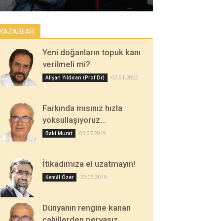
YAZARLAR
Yeni doğanların topuk kanı
verilmeli mi?
02.01.2022
Alişan Yıldıran (Prof Dr)
Farkında mısınız hızla
yoksullaşıyoruz…
03.07.2019
Baki Murat
İtikadımıza el uzatmayın!
23.03.2019
Kemâl Özer
Dünyanın rengine kanan
cahillerden pervasız