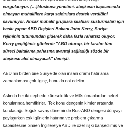
vurgulanıyor. (…)
Moskova yönetimi, ateşkesin kapsamında
olmayan muhaliflere karşı saldırılara destek verdiğini
savunuyor. Ancak muhalif gruplara silahları susturmaları için
baskı yapan ABD Dışişleri Bakanı John Kerry, Suriye
rejiminin tutumundan giderek daha fazla rahatsız oluyor.
Kerry geçtiğimiz günlerde "ABD oturup, bir tarafın tüm
süreci baltalama pahasına avantaj sağladığı sözde bir
ateşkese alet olmayacak" demişti.
ABD'nin birden bire Suriye'de olan insani dramı hatırlama
zamanlaması çok ilginç, bunu da not edelim…
Aslında her iki cephede küreselcilik ve Müslümanlardan nefret
konularında hemfikirler. Tek konu dengenin kimler arasında
kurulacağı. Soğuk savaş döneminde Rus-ABD dengesi dünyayı
paylaşırken eski günlerin hatırına ve problem çıkarma
kapasitesine binaen İngiltere'ye ABD ile özel ilişki bahşedilmiş ve