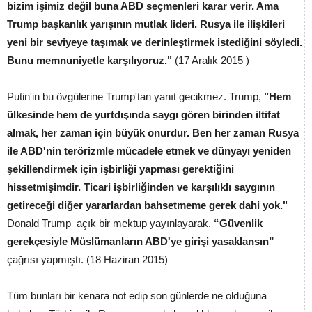
bizim işimiz değil buna ABD seçmenleri karar verir. Ama
Trump başkanlık yarışının mutlak lideri. Rusya ile ilişkileri
yeni bir seviyeye taşımak ve derinleştirmek istediğini söyledi.
Bunu memnuniyetle karşılıyoruz."
(17 Aralık 2015 )
Putin'in bu övgülerine Trump'tan yanıt gecikmez. Trump,
"Hem
ülkesinde hem de yurtdışında saygı gören birinden iltifat
almak, her zaman için büyük onurdur. Ben her zaman Rusya
ile ABD'nin terörizmle mücadele etmek ve dünyayı yeniden
şekillendirmek için işbirliği yapması gerektiğini
hissetmişimdir. Ticari işbirliğinden ve karşılıklı saygının
getireceği diğer yararlardan bahsetmeme gerek dahi yok."
Donald Trump açık bir mektup yayınlayarak,
“Güvenlik
gerekçesiyle Müslümanların ABD'ye girişi yasaklansın”
çağrısı yapmıştı. (18 Haziran 2015)
Tüm bunları bir kenara not edip son günlerde ne olduğuna