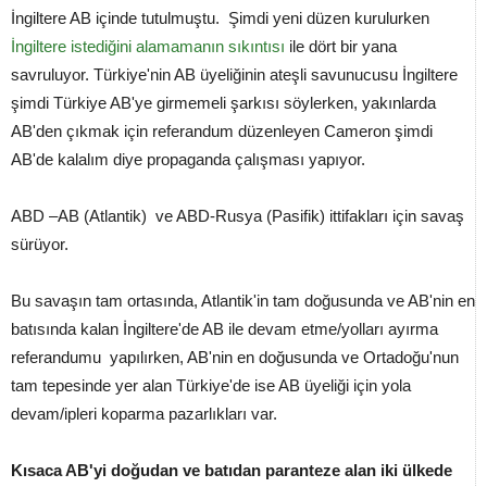
İngiltere AB içinde tutulmuştu. Şimdi yeni düzen kurulurken
İngiltere istediğini alamamanın sıkıntısı
ile dört bir yana
savruluyor. Türkiye'nin AB üyeliğinin ateşli savunucusu İngiltere
şimdi Türkiye AB'ye girmemeli şarkısı söylerken, yakınlarda
AB'den çıkmak için referandum düzenleyen Cameron şimdi
AB'de kalalım diye propaganda çalışması yapıyor.
ABD –AB (Atlantik) ve ABD-Rusya (Pasifik) ittifakları için savaş
sürüyor.
Bu savaşın tam ortasında, Atlantik'in tam doğusunda ve AB'nin en
batısında kalan İngiltere'de AB ile devam etme/yolları ayırma
referandumu yapılırken, AB'nin en doğusunda ve Ortadoğu'nun
tam tepesinde yer alan Türkiye'de ise AB üyeliği için yola
devam/ipleri koparma pazarlıkları var.
Kısaca AB'yi doğudan ve batıdan paranteze alan iki ülkede