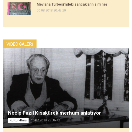
Mevlana Türbesi'ndeki sancakların sırrı ne?
30.08.2018 20:48:30
VİDEO GALERİ
Necip Fazıl Kısakürek merhum anlatıyor
15.02.2019 23:36:42
Kültür-Hars