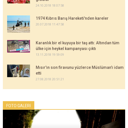
24.10.2018 18:07:58
1974 Kıbrıs Barış Hareketi'nden kareler
20.07.2018 11:47:58
Karanlık bir el kuyuya bir taş attı: Altından tüm
ülke için heykel kampanyası çıktı
13.11.2018 19:59:09
Mısır'ın son firavunu yüzlerce Müslüman'ı idam
etti
27.08.2018 20:51:21
FOTO GALERİ