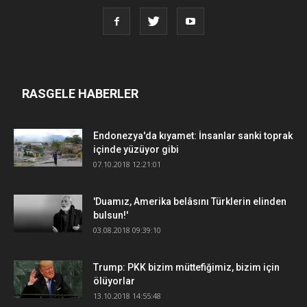
RASGELE HABERLER
Endonezya'da kıyamet: İnsanlar sanki toprak
içinde yüzüyor gibi
07.10.2018 12:21:01
'Duamız, Amerika belâsını Türklerin elinden
bulsun!'
03.08.2018 09:39:10
Trump: PKK bizim müttefiğimiz, bizim için
ölüyorlar
13.10.2018 14:55:48