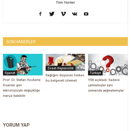
Tüm Yazıları
SON HABERLER
Ziraat-Hayvancilik
Siyaset
Türkiye
Sağlığını düşünen herkes
Prof. Dr. Stefan Hockertz:
YSK açıkladı: Sadece
bu belgeseli izlemeli
İnsanlar gen
çalmamışlar aynı
teknolojisiyle değişikliğe
zamanda yağmalamışlar
maruz kalabilir
YORUM YAP