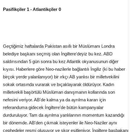
Pasifikçiler 1 - Atlantikçiler 0
Geçtiğimiz haftalarda Pakistan asıllı bir Müslümanı Londra
belediye başkanı seçmiş olan İngiltere'deyiz bu kez. ABD
saldırısından 5 gün sonra bu kez Atlantik okyanusunun diğer
kıyısı. Haberlere göre Neo-nazilerle bağlantılı İngiliz (ki bu haber
birçok yerde yalanlanıyor) bir ırkçı AB yanlısı bir milletvekilini
sokak ortasında vurarak ve bıçaklayarak öldürüyor. Kadın
milletvekili başörtülü Müslüman danışmanın kollarında son
nefesini veriyor. AB'de kalma ya da ayrılma kararı için
referanduma gidecek İngiltere'de bütün kampanyalar
durduruluyor. Tam da ayrılma yanlılarının momentum kazandığı
bir dönemde. AB'den çıkmak isteyenler ile Neo-Naziler aynı
cephedeler resmi oluşuyor ve skor eşitleniyor. İngiltere başbakanı