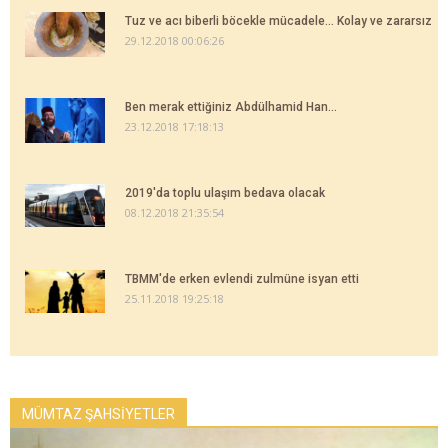
Tuz ve acı biberli böcekle mücadele... Kolay ve zararsız
29.12.2018 00:06:26
Ben merak ettiğiniz Abdülhamid Han...
23.12.2018 17:18:13
2019'da toplu ulaşım bedava olacak
08.12.2018 21:35:54
TBMM'de erken evlendi zulmüne isyan etti
25.11.2018 19:25:18
MÜMTAZ ŞAHSİYETLER