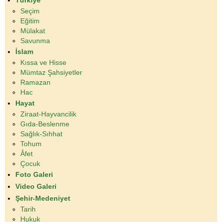
Türkiye
Seçim
Eğitim
Mülakat
Savunma
İslam
Kıssa ve Hisse
Mümtaz Şahsiyetler
Ramazan
Hac
Hayat
Ziraat-Hayvancilik
Gıda-Beslenme
Sağlık-Sıhhat
Tohum
Âfet
Çocuk
Foto Galeri
Video Galeri
Şehir-Medeniyet
Tarih
Hukuk