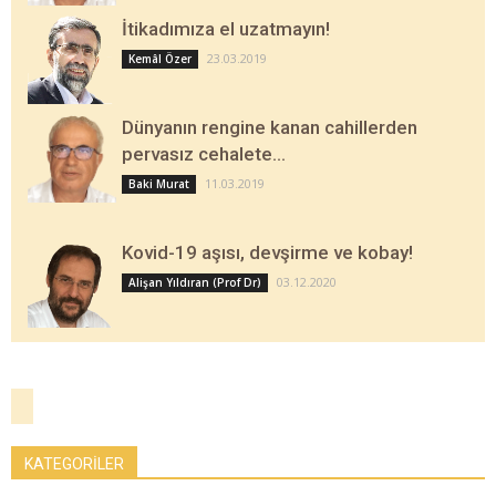
İtikadımıza el uzatmayın!
23.03.2019
Kemâl Özer
Dünyanın rengine kanan cahillerden
pervasız cehalete…
11.03.2019
Baki Murat
Kovid-19 aşısı, devşirme ve kobay!
03.12.2020
Alişan Yıldıran (Prof Dr)
KATEGORİLER