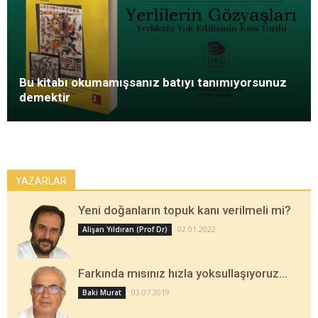
Bu kitabı okumamışsanız batıyı tanımıyorsunuz
demektir
YAZARLAR
Yeni doğanların topuk kanı verilmeli mi?
02.01.2022
Alişan Yıldıran (Prof Dr)
Farkında mısınız hızla yoksullaşıyoruz…
03.07.2019
Baki Murat