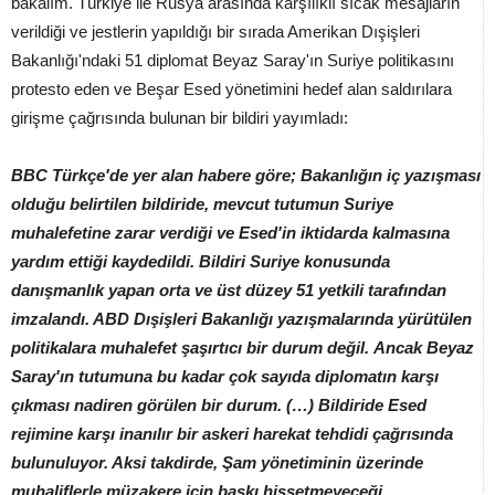
bakalım. Türkiye ile Rusya arasında karşılıklı sıcak mesajların
verildiği ve jestlerin yapıldığı bir sırada Amerikan Dışişleri
Bakanlığı'ndaki 51 diplomat Beyaz Saray'ın Suriye politikasını
protesto eden ve Beşar Esed yönetimini hedef alan saldırılara
girişme çağrısında bulunan bir bildiri yayımladı:
BBC Türkçe'de yer alan habere göre
; Bakanlığın iç yazışması
olduğu belirtilen bildiride, mevcut tutumun Suriye
muhalefetine zarar verdiği ve Esed'in iktidarda kalmasına
yardım ettiği kaydedildi. Bildiri Suriye konusunda
danışmanlık yapan orta ve üst düzey 51 yetkili tarafından
imzalandı. ABD Dışişleri Bakanlığı yazışmalarında yürütülen
politikalara muhalefet şaşırtıcı bir durum değil. Ancak Beyaz
Saray'ın tutumuna bu kadar çok sayıda diplomatın karşı
çıkması nadiren görülen bir durum. (…) Bildiride Esed
rejimine karşı inanılır bir askeri harekat tehdidi çağrısında
bulunuluyor. Aksi takdirde, Şam yönetiminin üzerinde
muhaliflerle müzakere için baskı hissetmeyeceği