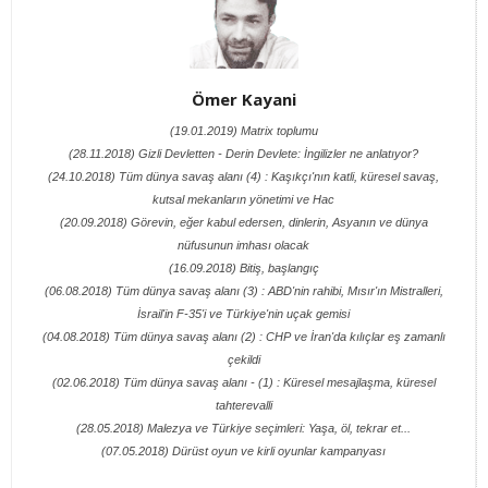
Ömer Kayani
(19.01.2019) Matrix toplumu
(28.11.2018) Gizli Devletten - Derin Devlete: İngilizler ne anlatıyor?
(24.10.2018) Tüm dünya savaş alanı (4) : Kaşıkçı'nın katli, küresel savaş,
kutsal mekanların yönetimi ve Hac
(20.09.2018) Görevin, eğer kabul edersen, dinlerin, Asyanın ve dünya
nüfusunun imhası olacak
(16.09.2018) Bitiş, başlangıç
(06.08.2018) Tüm dünya savaş alanı (3) : ABD'nin rahibi, Mısır'ın Mistralleri,
İsrail'in F-35'i ve Türkiye'nin uçak gemisi
(04.08.2018) Tüm dünya savaş alanı (2) : CHP ve İran'da kılıçlar eş zamanlı
çekildi
(02.06.2018) Tüm dünya savaş alanı - (1) : Küresel mesajlaşma, küresel
tahterevalli
(28.05.2018) Malezya ve Türkiye seçimleri: Yaşa, öl, tekrar et...
(07.05.2018) Dürüst oyun ve kirli oyunlar kampanyası