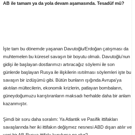
AB ile tamam ya da yola devam aşamasında. Tesadüf mü?
İşte tam bu dönemde yaşanan Davutoğlu/Erdoğan çatışması da
muhtemelen bu küresel savaşın bir boyutu olmalı. Davutoğlu'nun
gidişi ile başlayan dostlarımızı artıracağız söylemi ile son
günlerde başlayan Rusya ile ilişkilerin ısıtılması söylemleri işte bu
savaşın bir izdüşümü gibi. Bütün bunların ışığında Avrupa'ya
akıtılan mültecilerin, ekonomik krizlerin, patlayan bombaların,
güneydoğumuzu karıştıranların maksadı herhalde daha bir anlam
kazanmıştır.
Şimdi bir soru daha soralım: Ya Atlantik ve Pasifik ittifakları
savaşlarında her iki ittifakın değişmez nesnesi ABD dışarı atılır ve
yeni bir AB-Rusya ittifakı kurulursa ne olur?