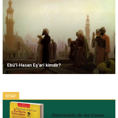
Ebü’l-Hasan Eş’arî kimdir?
KİTAP