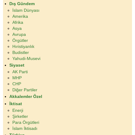
Dış Gündem
İslam Dünyası
Amerika
Afrika
Asya
Avrupa
Örgütler
Hıristiyanlık
Budistler
Yahudi-Musevi
Siyaset
AK Parti
MHP
CHP
Diğer Partiler
Akkalemler Özel
İktisat
Enerji
Şirketler
Para Örgütleri
İslam İktisadı