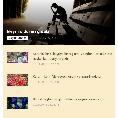
Beyni öldüren gıdalar
06.12.2018 22:25:03
Sağlık-Sıhhat
Karanlık bir el kuyuya bir taş attı: Altından tüm ülke için
heykel kampanyası çıktı
13.11.2018 19:59:09
Kuran-ı kerim'de geçen yararlı ve zararlı gıdalar
24.10.2018 18:07:58
Böbrek taşlarının görüntülerine şaşıracaksınız
20.09.2018 23:08:14