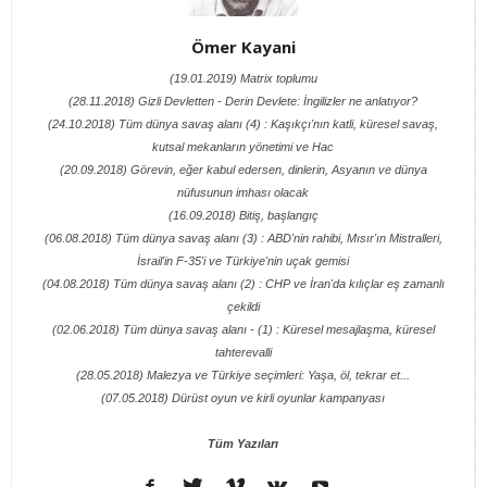
Ömer Kayani
(19.01.2019) Matrix toplumu
(28.11.2018) Gizli Devletten - Derin Devlete: İngilizler ne anlatıyor?
(24.10.2018) Tüm dünya savaş alanı (4) : Kaşıkçı'nın katli, küresel savaş,
kutsal mekanların yönetimi ve Hac
(20.09.2018) Görevin, eğer kabul edersen, dinlerin, Asyanın ve dünya
nüfusunun imhası olacak
(16.09.2018) Bitiş, başlangıç
(06.08.2018) Tüm dünya savaş alanı (3) : ABD'nin rahibi, Mısır'ın Mistralleri,
İsrail'in F-35'i ve Türkiye'nin uçak gemisi
(04.08.2018) Tüm dünya savaş alanı (2) : CHP ve İran'da kılıçlar eş zamanlı
çekildi
(02.06.2018) Tüm dünya savaş alanı - (1) : Küresel mesajlaşma, küresel
tahterevalli
(28.05.2018) Malezya ve Türkiye seçimleri: Yaşa, öl, tekrar et...
(07.05.2018) Dürüst oyun ve kirli oyunlar kampanyası
Tüm Yazıları