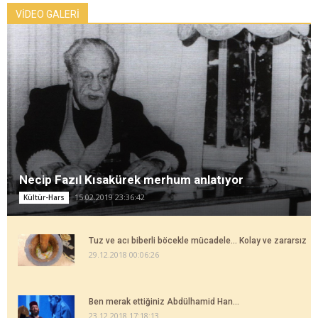
VİDEO GALERİ
Necip Fazıl Kısakürek merhum anlatıyor
15.02.2019 23:36:42
Kültür-Hars
Tuz ve acı biberli böcekle mücadele... Kolay ve zararsız
29.12.2018 00:06:26
Ben merak ettiğiniz Abdülhamid Han...
23.12.2018 17:18:13