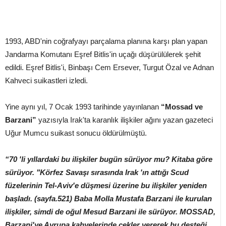
1993, ABD'nin coğrafyayı parçalama planına karşı plan yapan
Jandarma Komutanı Eşref Bitlis'in uçağı düşürülülerek şehit
edildi. Eşref Bitlis'i, Binbaşı Cem Ersever, Turgut Özal ve Adnan
Kahveci suikastleri izledi.
Yine aynı yıl, 7 Ocak 1993 tarihinde yayınlanan
“Mossad ve
Barzani”
yazısıyla Irak'ta karanlık ilişkiler ağını yazan gazeteci
Uğur Mumcu suikast sonucu öldürülmüştü.
“70 'li yıllardaki bu ilişkiler bugün sürüyor mu? Kitaba göre
sürüyor. "Körfez Savaşı sırasında Irak 'ın attığı Scud
füzelerinin Tel-Aviv'e düşmesi üzerine bu ilişkiler yeniden
başladı. (sayfa.521) Baba Molla Mustafa Barzani ile kurulan
ilişkiler, simdi de oğul Mesud Barzani ile sürüyor. MOSSAD,
Barzani'ye Avrupa kahvelerinde çekler vererek bu desteği