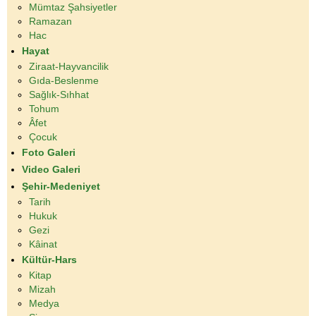
Mümtaz Şahsiyetler
Ramazan
Hac
Hayat
Ziraat-Hayvancilik
Gıda-Beslenme
Sağlık-Sıhhat
Tohum
Âfet
Çocuk
Foto Galeri
Video Galeri
Şehir-Medeniyet
Tarih
Hukuk
Gezi
Kâinat
Kültür-Hars
Kitap
Mizah
Medya