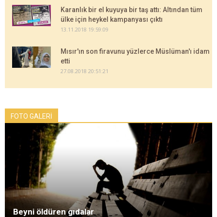
Karanlık bir el kuyuya bir taş attı: Altından tüm
ülke için heykel kampanyası çıktı
13.11.2018 19:59:09
Mısır'ın son firavunu yüzlerce Müslüman'ı idam
etti
27.08.2018 20:51:21
FOTO GALERİ
Beyni öldüren gıdalar