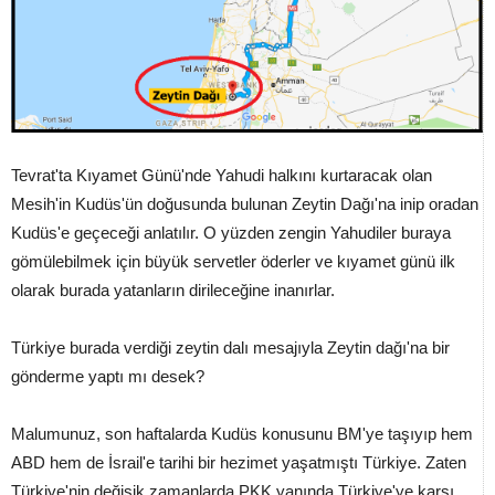
Tevrat'ta Kıyamet Günü'nde Yahudi halkını kurtaracak olan
Mesih'in Kudüs'ün doğusunda bulunan Zeytin Dağı'na inip oradan
Kudüs'e geçeceği anlatılır. O yüzden zengin Yahudiler buraya
gömülebilmek için büyük servetler öderler ve kıyamet günü ilk
olarak burada yatanların dirileceğine inanırlar.
Türkiye burada verdiği zeytin dalı mesajıyla Zeytin dağı'na bir
gönderme yaptı mı desek?
Malumunuz, son haftalarda Kudüs konusunu BM'ye taşıyıp hem
ABD hem de İsrail'e tarihi bir hezimet yaşatmıştı Türkiye. Zaten
Türkiye'nin değişik zamanlarda PKK yanında Türkiye'ye karşı