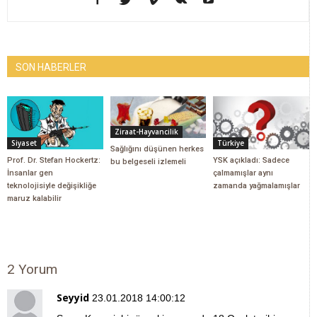
SON HABERLER
Ziraat-Hayvancilik
Siyaset
Türkiye
Sağlığını düşünen herkes
Prof. Dr. Stefan Hockertz:
YSK açıkladı: Sadece
bu belgeseli izlemeli
İnsanlar gen
çalmamışlar aynı
teknolojisiyle değişikliğe
zamanda yağmalamışlar
maruz kalabilir
2 Yorum
Seyyid
23.01.2018 14:00:12