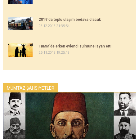
2019'da toplu ulaşım bedava olacak
08.12.2018 21:35:54
TBMM'de erken evlendi zulmüne isyan etti
25.11.2018 19:25:18
MÜMTAZ ŞAHSİYETLER