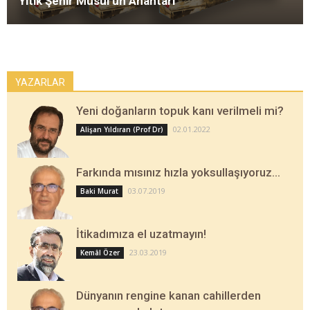
Yitik Şehir Musul’un Anahtarı
YAZARLAR
Yeni doğanların topuk kanı verilmeli mi?
02.01.2022
Alişan Yıldıran (Prof Dr)
Farkında mısınız hızla yoksullaşıyoruz…
03.07.2019
Baki Murat
İtikadımıza el uzatmayın!
23.03.2019
Kemâl Özer
Dünyanın rengine kanan cahillerden