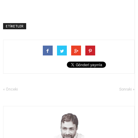
ETİKETLER
« Önceki
Sonraki »