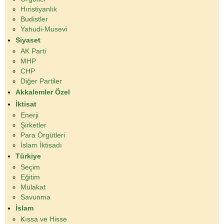
Hıristiyanlık
Budistler
Yahudi-Musevi
Siyaset
AK Parti
MHP
CHP
Diğer Partiler
Akkalemler Özel
İktisat
Enerji
Şirketler
Para Örgütleri
İslam İktisadı
Türkiye
Seçim
Eğitim
Mülakat
Savunma
İslam
Kıssa ve Hisse