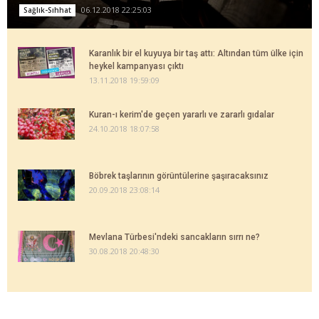
06.12.2018 22:25:03
Sağlık-Sıhhat
Karanlık bir el kuyuya bir taş attı: Altından tüm ülke için
heykel kampanyası çıktı
13.11.2018 19:59:09
Kuran-ı kerim'de geçen yararlı ve zararlı gıdalar
24.10.2018 18:07:58
Böbrek taşlarının görüntülerine şaşıracaksınız
20.09.2018 23:08:14
Mevlana Türbesi'ndeki sancakların sırrı ne?
30.08.2018 20:48:30