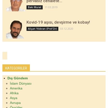
pervasız cehalete…
11.03.2019
Baki Murat
Kovid-19 aşısı, devşirme ve kobay!
03.12.2020
Alişan Yıldıran (Prof Dr)
KATEGORİLER
Dış Gündem
İslam Dünyası
Amerika
Afrika
Asya
Avrupa
Örgütler