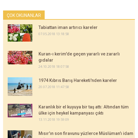
ÇOK OKUNANLAR
Tabiattan iman artırıcı kareler
07.05.2018 13:18:58
Kuran-ı kerim'de geçen yararlı ve zararlı
gıdalar
24.10.2018 18:07:58
1974 Kıbrıs Barış Hareketi'nden kareler
20.07.2018 11:47:58
Karanlık bir el kuyuya bir taş attı: Altından tüm
ülke için heykel kampanyası çıktı
13.11.2018 19:59:09
Mısır'ın son firavunu yüzlerce Müslüman'ı idam