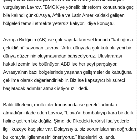
vurgulayan Lavrov, "BMGK'ye yönelik bir reform konusunda geç
bile kalındı çünkü Asya, Afrika ve Latin Amerika'daki gelişen
bölgeleri temsil etmekte yetersiz kalıyor." diye konuştu.
Avrupa Birliğinin (AB) ise çok sayıda küresel konuda "kabuğuna
çekildiğini" savunan Lavrov, "Artık dünyada çok kutuplu yeni bir
dünya düzeninin oluşmasından bahsediyoruz. Uluslararası
hukuki zemin ise bölünüyor, ABD ise her şeyi parçalıyor.
Avrasya'nın bazı bölgelerinde yaşanan gelişmeler de kabuğuna
çekilme olarak değerlendirilebilir. Biz ise kapsayıcı bir süreci
başlatacak adımlar atmak istiyoruz." dedi.
Batılı ülkelerin, mülteciler konusunda ise gerekli adımları
atmadığını ifade eden Lavrov, "Libya'yı bombalayıp kara bir delik
haline getiren biz değiliz. Şimdi de ülkedeki terörist faaliyetlerle
ilgili kuzeye kaçışlar var. Dolayısıyla, biz sorumlularının doğrudan
bu konuyla ilgilenmesini öneriyoruz." ifadelerini kullandı.