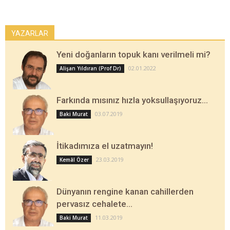
YAZARLAR
Yeni doğanların topuk kanı verilmeli mi?
02.01.2022
Alişan Yıldıran (Prof Dr)
Farkında mısınız hızla yoksullaşıyoruz…
03.07.2019
Baki Murat
İtikadımıza el uzatmayın!
23.03.2019
Kemâl Özer
Dünyanın rengine kanan cahillerden
pervasız cehalete…
11.03.2019
Baki Murat