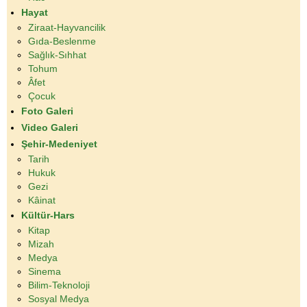
Hayat
Ziraat-Hayvancilik
Gıda-Beslenme
Sağlık-Sıhhat
Tohum
Âfet
Çocuk
Foto Galeri
Video Galeri
Şehir-Medeniyet
Tarih
Hukuk
Gezi
Kâinat
Kültür-Hars
Kitap
Mizah
Medya
Sinema
Bilim-Teknoloji
Sosyal Medya