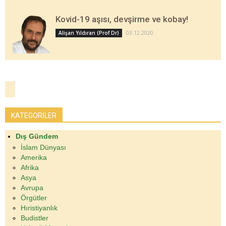
Kovid-19 aşısı, devşirme ve kobay!
03.12.2020
Alişan Yıldıran (Prof Dr)
KATEGORİLER
Dış Gündem
İslam Dünyası
Amerika
Afrika
Asya
Avrupa
Örgütler
Hıristiyanlık
Budistler