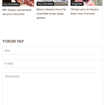
Dış Gündem
Örgütler
Dış Gündem
Bitişin hikâyesi Davos'ta
CIA'dan yeni bir Kaşıkçı
BM: Kaşıkçı planlanarak
insanlıkla bölge dalga
itirafı: Emir Prensten
vahşice öldürüldü
geçtiler
YORUM YAP