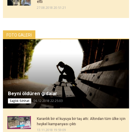
etti
27.08.2018 20:51:21
FOTO GALERİ
Beyni öldüren gıdalar
06.12.2018 22:25:03
Sağlık-Sıhhat
Karanlık bir el kuyuya bir taş attı: Altından tüm ülke için
heykel kampanyası çıktı
13.11.2018 19:59:09