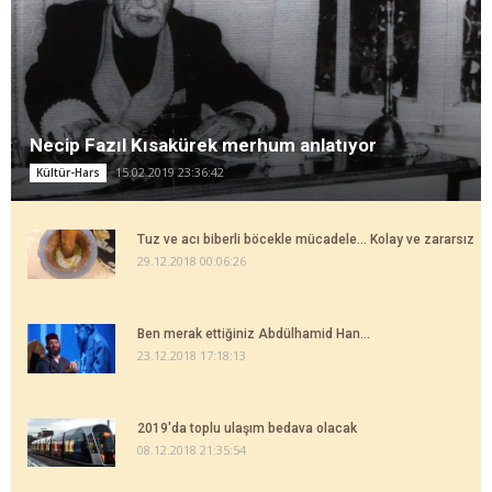
Necip Fazıl Kısakürek merhum anlatıyor
15.02.2019 23:36:42
Kültür-Hars
Tuz ve acı biberli böcekle mücadele... Kolay ve zararsız
29.12.2018 00:06:26
Ben merak ettiğiniz Abdülhamid Han...
23.12.2018 17:18:13
2019'da toplu ulaşım bedava olacak
08.12.2018 21:35:54