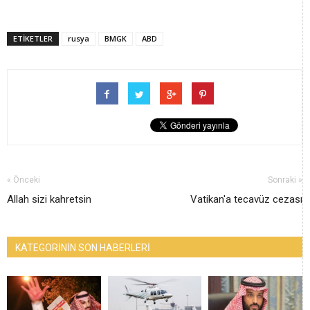
ETİKETLER
rusya
BMGK
ABD
« Önceki
Sonraki »
Allah sizi kahretsin
Vatikan'a tecavüz cezası
KATEGORİNİN SON HABERLERİ