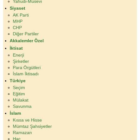
Yahudi-Musevi
Siyaset
AK Parti
MHP
CHP
Diğer Partiler
Akkalemler Özel
İktisat
Enerji
Şirketler
Para Örgütleri
İslam İktisadı
Türkiye
Seçim
Eğitim
Mülakat
Savunma
İslam
Kıssa ve Hisse
Mümtaz Şahsiyetler
Ramazan
Hac