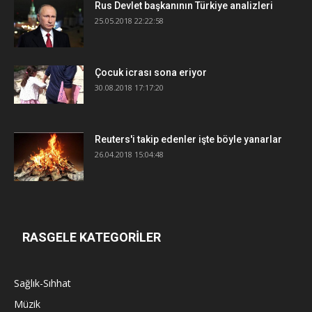
Rus Devlet başkanının Türkiye analizleri
25.05.2018 22:22:58
Çocuk icrası sona eriyor
30.08.2018 17:17:20
Reuters'i takip edenler işte böyle yanarlar
26.04.2018 15:04:48
RASGELE KATEGORİLER
Sağlık-Sıhhat
Müzik