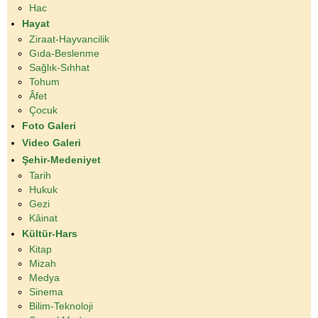
Hac
Hayat
Ziraat-Hayvancilik
Gıda-Beslenme
Sağlık-Sıhhat
Tohum
Âfet
Çocuk
Foto Galeri
Video Galeri
Şehir-Medeniyet
Tarih
Hukuk
Gezi
Kâinat
Kültür-Hars
Kitap
Mizah
Medya
Sinema
Bilim-Teknoloji