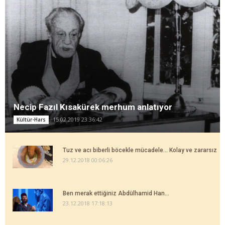
Necip Fazıl Kısakürek merhum anlatıyor
15.02.2019 23:36:42
Kültür-Hars
Tuz ve acı biberli böcekle mücadele... Kolay ve zararsız
29.12.2018 00:06:26
Ben merak ettiğiniz Abdülhamid Han...
23.12.2018 17:18:13