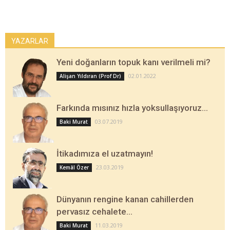
YAZARLAR
Yeni doğanların topuk kanı verilmeli mi?
02.01.2022
Alişan Yıldıran (Prof Dr)
Farkında mısınız hızla yoksullaşıyoruz…
03.07.2019
Baki Murat
İtikadımıza el uzatmayın!
23.03.2019
Kemâl Özer
Dünyanın rengine kanan cahillerden
pervasız cehalete…
11.03.2019
Baki Murat