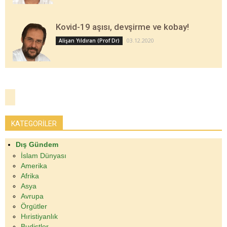
Kovid-19 aşısı, devşirme ve kobay!
03.12.2020
Alişan Yıldıran (Prof Dr)
KATEGORİLER
Dış Gündem
İslam Dünyası
Amerika
Afrika
Asya
Avrupa
Örgütler
Hıristiyanlık
Budistler