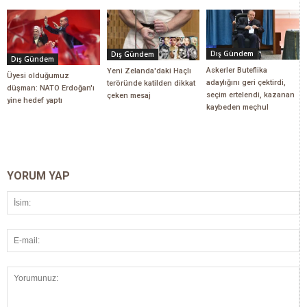
Dış Gündem
Dış Gündem
Dış Gündem
Askerler Buteflika
Yeni Zelanda'daki Haçlı
Üyesi olduğumuz
adaylığını geri çektirdi,
teröründe katilden dikkat
düşman: NATO Erdoğan'ı
seçim ertelendi, kazanan
çeken mesaj
yine hedef yaptı
kaybeden meçhul
YORUM YAP