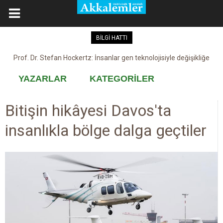
BİLGİ HATTI
Prof. Dr. Stefan Hockertz: İnsanlar gen teknolojisiyle değişikliğe
Kovid-19 aşısı, devşirme ve kobay!
maruz kalabilir
YAZARLAR
KATEGORİLER
Bitişin hikâyesi Davos'ta
insanlıkla bölge dalga geçtiler