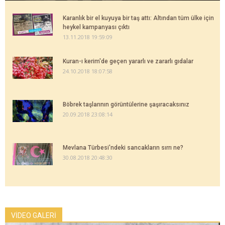
Karanlık bir el kuyuya bir taş attı: Altından tüm ülke için
heykel kampanyası çıktı
13.11.2018 19:59:09
Kuran-ı kerim'de geçen yararlı ve zararlı gıdalar
24.10.2018 18:07:58
Böbrek taşlarının görüntülerine şaşıracaksınız
20.09.2018 23:08:14
Mevlana Türbesi'ndeki sancakların sırrı ne?
30.08.2018 20:48:30
VİDEO GALERİ