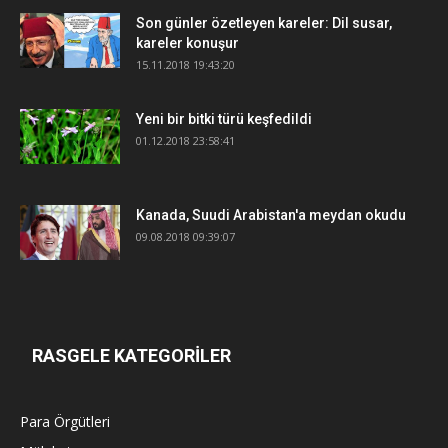
Son günler özetleyen kareler: Dil susar,
kareler konuşur
15.11.2018 19:43:20
Yeni bir bitki türü keşfedildi
01.12.2018 23:58:41
Kanada, Suudi Arabistan'a meydan okudu
09.08.2018 09:39:07
RASGELE KATEGORİLER
Para Örgütleri