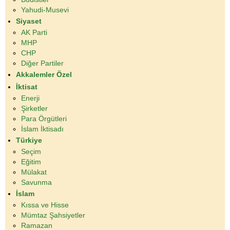
Yahudi-Musevi
Siyaset
AK Parti
MHP
CHP
Diğer Partiler
Akkalemler Özel
İktisat
Enerji
Şirketler
Para Örgütleri
İslam İktisadı
Türkiye
Seçim
Eğitim
Mülakat
Savunma
İslam
Kıssa ve Hisse
Mümtaz Şahsiyetler
Ramazan