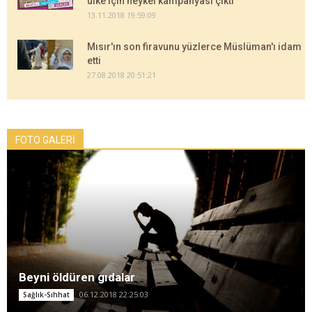
ülke için heykel kampanyası çıktı
13.11.2018 19:59:09
Mısır'ın son firavunu yüzlerce Müslüman'ı idam
etti
27.08.2018 20:51:21
FOTO GALERİ
Beyni öldüren gıdalar
06.12.2018 22:25:03
Sağlık-Sıhhat