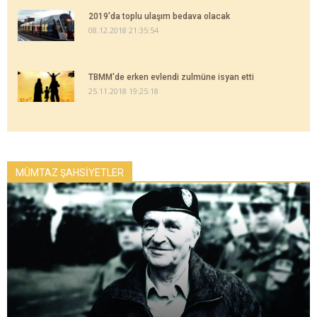
2019'da toplu ulaşım bedava olacak
08.12.2018 21:35:54
TBMM'de erken evlendi zulmüne isyan etti
25.11.2018 19:25:18
MÜMTAZ ŞAHSİYETLER