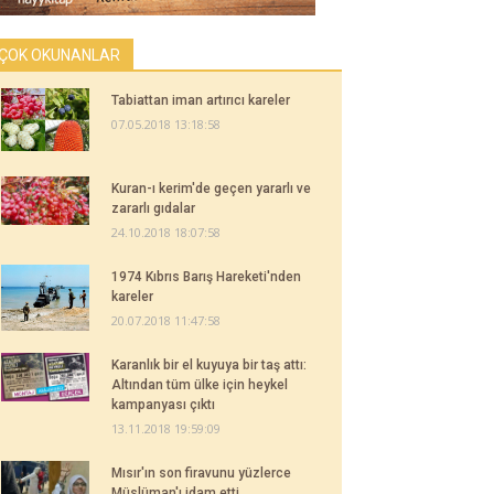
ÇOK OKUNANLAR
Tabiattan iman artırıcı kareler
07.05.2018 13:18:58
Kuran-ı kerim'de geçen yararlı ve
zararlı gıdalar
24.10.2018 18:07:58
1974 Kıbrıs Barış Hareketi'nden
kareler
20.07.2018 11:47:58
Karanlık bir el kuyuya bir taş attı:
Altından tüm ülke için heykel
kampanyası çıktı
13.11.2018 19:59:09
Mısır'ın son firavunu yüzlerce
Müslüman'ı idam etti