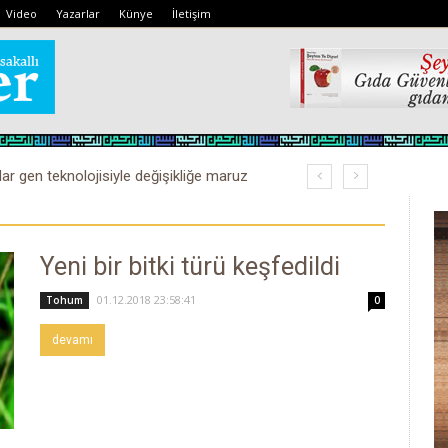
Video
Yazarlar
Künye
İletişim
lar gen teknolojisiyle değişikliğe maruz
Yeni bir bitki türü keşfedildi
01.12.2018 23:58:41
Tohum
0
devamı