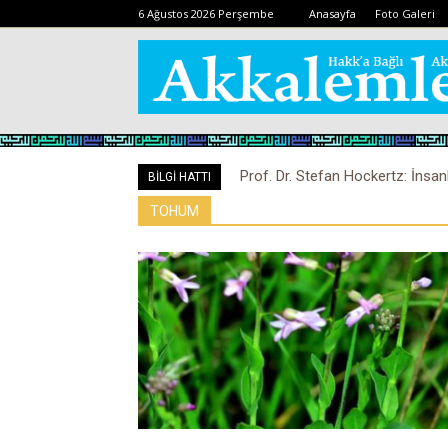
6 Ağustos 2026 Perşembe
Anasayfa
Foto Galeri
Prof. Dr. Stefan Hockertz: İnsan
BİLGİ HATTI
kalabilir
TOHUM