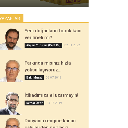
YAZARLAR
Yeni doğanların topuk kanı
verilmeli mi?
02.01.2022
Alişan Yıldıran (Prof Dr)
Farkında mısınız hızla
yoksullaşıyoruz…
03.07.2019
Baki Murat
İtikadımıza el uzatmayın!
23.03.2019
Kemâl Özer
Dünyanın rengine kanan
cahillerden pervasız