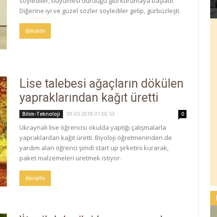
söylediler, büyümesi durduğu gibi kurumaya başladı.
Diğerine iyi ve güzel sözler söylediler gelip, gürbüzleşti.
devamı
Lise talebesi ağaçların dökülen
yapraklarından kağıt üretti
09.05.2018 01:00:53
Bilim-Teknoloji
0
Ukraynalı lise öğrencisi okulda yaptığı çalışmalarla
yapraklardan kağıt üretti. Biyoloji öğretmeninden de
yardım alan öğrenci şimdi start up şirketini kurarak,
paket malzemeleri üretmek istiyor.
devamı