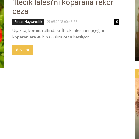
'İtecik lalesi'ni koparana rekor
ceza
09.05.2018 00:48:26
Ziraat-Hayvancilik
0
Uşak'ta, koruma altındaki 'İtecik lalesi'nin çiçeğini
koparanlara 48 bin 600 lira ceza kesiliyor.
devamı