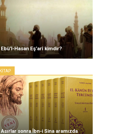
Ebü’l-Hasan Eş’arî kimdir?
KİTAP
Asırlar sonra İbn-i Sina aramızda