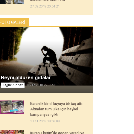
27.08.2018 20:51:21
FOTO GALERİ
Beyni öldüren gıdalar
06.12.2018 22:25:03
Sağlık-Sıhhat
Karanlık bir el kuyuya bir taş attı:
Altından tüm ülke için heykel
kampanyası çıktı
13.11.2018 19:59:09
Kuran-ı kerim'de geçen yararlı ve