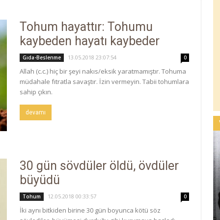
Tohum hayattır: Tohumu
kaybeden hayatı kaybeder
13.05.2018 23:07:54
Gıda-Beslenme
0
Allah (c.c.) hiç bir şeyi nakıs/eksik yaratmamıştır. Tohuma
müdahale fıtratla savaştır. İzin vermeyin. Tabii tohumlara
sahip çıkın.
devamı
30 gün sövdüler öldü, övdüler
büyüdü
12.05.2018 00:33:57
Tohum
0
İki aynı bitkiden birine 30 gün boyunca kötü söz