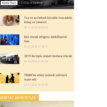
15.02.2019 23:36:42
Kültür-Hars
Tuz ve acı biberli böcekle mücadele...
Kolay ve zararsız
29.12.2018 00:06:26
Ben merak ettiğiniz Abdülhamid
Han...
23.12.2018 17:18:13
2019'da toplu ulaşım bedava olacak
08.12.2018 21:35:54
TBMM'de erken evlendi zulmüne
isyan etti
25.11.2018 19:25:18
MÜMTAZ ŞAHSİYETLER