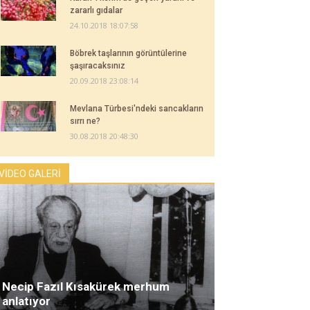
zararlı gıdalar
24.10.2018 18:07:58
Böbrek taşlarının görüntülerine
şaşıracaksınız
20.09.2018 23:08:14
Mevlana Türbesi'ndeki sancakların
sırrı ne?
30.08.2018 20:48:30
VİDEO GALERİ
Necip Fazıl Kısakürek merhum
anlatıyor