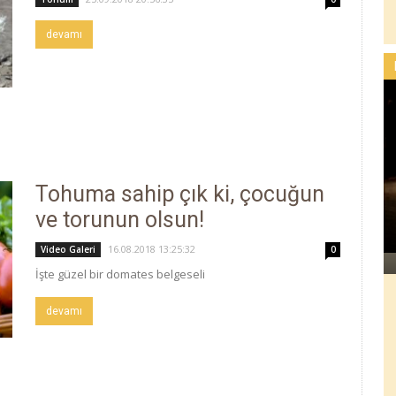
devamı
Tohuma sahip çık ki, çocuğun
ve torunun olsun!
16.08.2018 13:25:32
Video Galeri
0
İşte güzel bir domates belgeseli
devamı