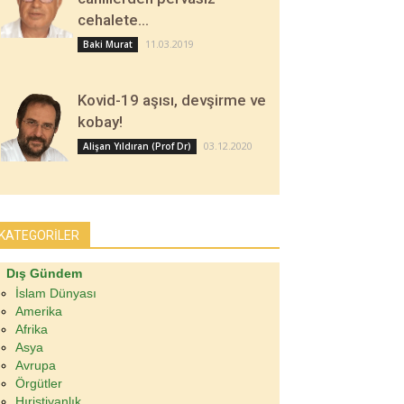
cehalete…
11.03.2019
Baki Murat
Kovid-19 aşısı, devşirme ve
kobay!
03.12.2020
Alişan Yıldıran (Prof Dr)
KATEGORİLER
Dış Gündem
İslam Dünyası
Amerika
Afrika
Asya
Avrupa
Örgütler
Hıristiyanlık