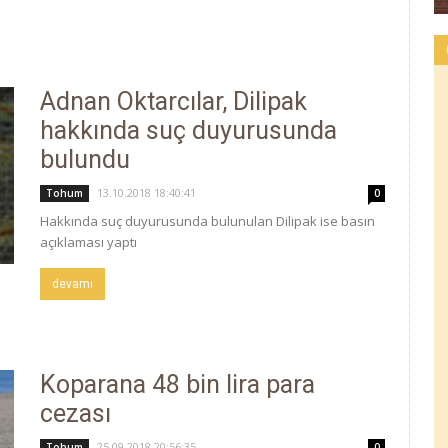
Adnan Oktarcılar, Dilipak
hakkında suç duyurusunda
bulundu
13.10.2018 18:40:41
Tohum
0
Hakkında suç duyurusunda bulunulan Dilipak ise basın
açıklaması yaptı
devamı
Koparana 48 bin lira para
cezası
25.09.2018 20:56:35
Tohum
0