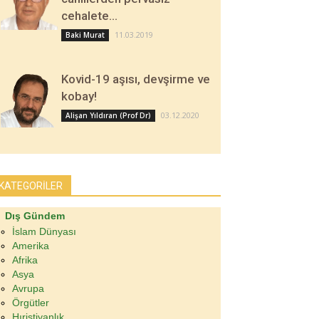
cehalete…
11.03.2019
Baki Murat
Kovid-19 aşısı, devşirme ve
kobay!
03.12.2020
Alişan Yıldıran (Prof Dr)
KATEGORİLER
Dış Gündem
İslam Dünyası
Amerika
Afrika
Asya
Avrupa
Örgütler
Hıristiyanlık