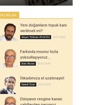
YAZARLAR
Yeni doğanların topuk kanı
verilmeli mi?
02.01.2022
Alişan Yıldıran (Prof Dr)
Farkında mısınız hızla
yoksullaşıyoruz…
03.07.2019
Baki Murat
İtikadımıza el uzatmayın!
23.03.2019
Kemâl Özer
Dünyanın rengine kanan
cahillerden pervasız