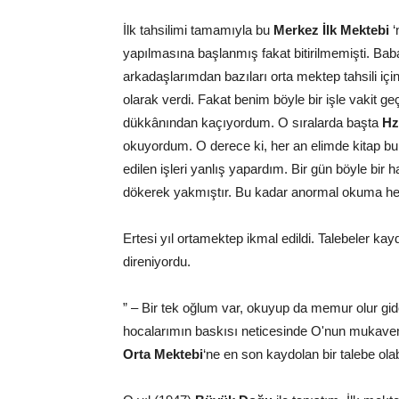
İlk tahsilimi tamamıyla bu
Merkez İlk Mektebi
‘
yapılmasına başlanmış fakat bitirilmemişti. B
arkadaşlarımdan bazıları orta mektep tahsili için
olarak verdi. Fakat benim böyle bir işle vakit g
dükkânından kaçıyordum. O sıralarda başta
Hz
okuyordum. O derece ki, her an elimde kitap 
edilen işleri yanlış yapardım. Bir gün böyle bir h
dökerek yakmıştır. Bu kadar anormal okuma h
Ertesi yıl ortamektep ikmal edildi. Talebeler k
direniyordu.
” – Bir tek oğlum var, okuyup da memur olur gi
hocalarımın baskısı neticesinde O'nun mukaveme
Orta Mektebi
‘ne en son kaydolan bir talebe ola