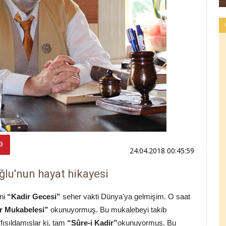
24.04.2018 00:45:59
lu'nun hayat hikayesi
ani
“Kadir Gecesi”
seher vakti Dünya'ya gelmişim. O saat
r Mukabelesi”
okunuyormuş. Bu mukalebeyi takib
ısıldamışlar ki, tam
“Sûre-i Kadir”
okunuyormuş. Bu