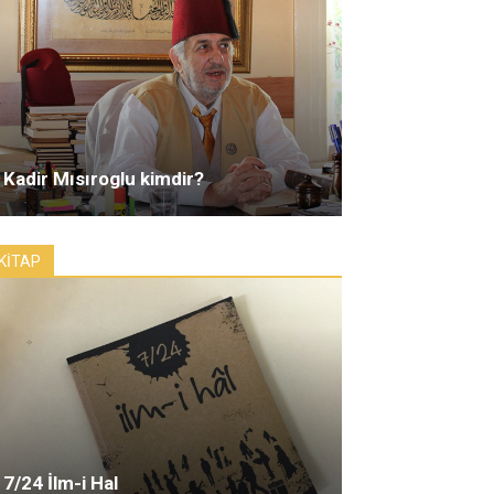
Kadir Mısıroglu kimdir?
KİTAP
7/24 İlm-i Hal