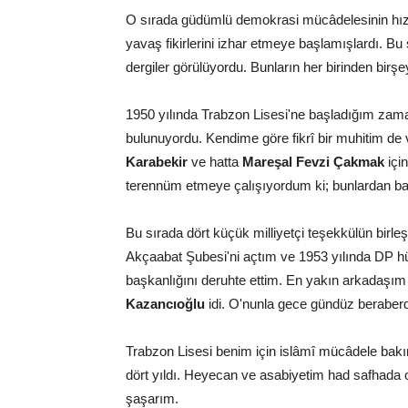
O sırada güdümlü demokrasi mücâdelesinin hızlan
yavaş fikirlerini izhar etmeye başlamışlardı. Bu
dergiler görülüyordu. Bunların her birinden birş
1950 yılında Trabzon Lisesi'ne başladığım zaman,
bulunuyordu. Kendime göre fikrî bir muhitim de 
Karabekir
ve hatta
Mareşal Fevzi Çakmak
içi
terennüm etmeye çalışıyordum ki; bunlardan bazı
Bu sırada dört küçük milliyetçi teşekkülün birl
Akçaabat Şubesi'ni açtım ve 1953 yılında DP hü
başkanlığını deruhte ettim. En yakın arkadaşım
Kazancıoğlu
idi. O'nunla gece gündüz beraberd
Trabzon Lisesi benim için islâmî mücâdele bakımı
dört yıldı. Heyecan ve asabiyetim had safhada o
şaşarım.