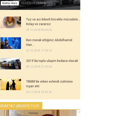
15.02.2019 23:36:42
Kültür-Hars
Tuz ve acı biberli böcekle mücadele...
Kolay ve zararsız
29.12.2018 00:06:26
Ben merak ettiğiniz Abdülhamid
Han...
23.12.2018 17:18:13
2019'da toplu ulaşım bedava olacak
08.12.2018 21:35:54
TBMM'de erken evlendi zulmüne
isyan etti
25.11.2018 19:25:18
MÜMTAZ ŞAHSİYETLER