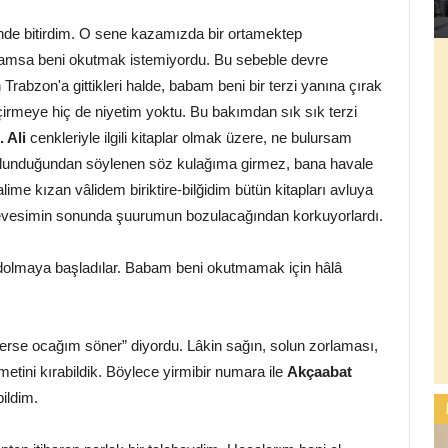
nde bitirdim. O sene kazamızda bir ortamektep
abamsa beni okutmak istemiyordu. Bu sebeble devre
 Trabzon'a gittikleri halde, babam beni bir terzi yanına çırak
eçirmeye hiç de niyetim yoktu. Bu bakımdan sık sık terzi
. Ali
cenkleriyle ilgili kitaplar olmak üzere, ne bulursam
bulunduğundan söylenen söz kulağıma girmez, bana havale
alime kızan vâlidem biriktire-bilğidim bütün kitapları avluya
evesimin sonunda şuurumun bozulacağından korkuyorlardı.
aydolmaya başladılar. Babam beni okutmamak için hâlâ
derse ocağım söner” diyordu. Lâkin sağın, solun zorlaması,
tini kırabildik. Böylece yirmibir numara ile
Akçaabat
bildim.