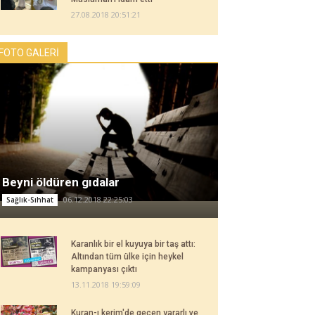
27.08.2018 20:51:21
FOTO GALERİ
Beyni öldüren gıdalar
06.12.2018 22:25:03
Sağlık-Sıhhat
Karanlık bir el kuyuya bir taş attı:
Altından tüm ülke için heykel
kampanyası çıktı
13.11.2018 19:59:09
Kuran-ı kerim'de geçen yararlı ve