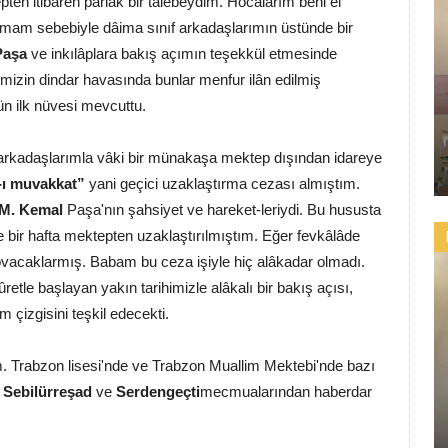
epten itibaren parlak bir talebeydim. Hocalarım beni el
kumam sebebiyle dâima sınıf arkadaşlarımın üstünde bir
Paşa
ve inkılâplara bakış açımın teşekkül etmesinde
mizin dindar havasında bunlar menfur ilân edilmiş
ün ilk nüvesi mevcuttu.
f arkadaşlarımla vâki bir münakaşa mektep dışından idareye
-ı muvakkat”
yani geçici uzaklaştırma cezası almıştım.
M. Kemal
Paşa'nın şahsiyet ve hareket-leriydi. Bu hususta
 ve bir hafta mektepten uzaklaştırılmıştım. Eğer fevkâlâde
ovacaklarmış. Babam bu ceza işiyle hiç alâkadar olmadı.
tle başlayan yakın tarihimizle alâkalı bir bakış açısı,
çizgisini teşkil edecekti.
m. Trabzon lisesi'nde ve Trabzon Muallim Mektebi'nde bazı
a
Sebilürreşad
ve
Serdengeçti
mecmualarından haberdar