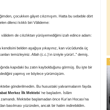
iğimden, çocukken gâyet cılızmışım. Hatta bu sebeble dört
n dilenci kılıklı biri Vâlideme:
 vâlidem de cılızlıktan yürüyemediğimi izah edince adam:
la kendisini belden aşağıya yıkayınız, kan vücûdunda üç
ları temizleyiniz. Allah (c.c.)'ın izniyle yürür!..” demiş.
ktığında kapıdaki bu zatın kaybolduğunu görmüş. Bu işte bir
 dediğini yapmış ve böylece yürümüşüm.
ektebe gönderilmedim. Bu husustaki yalvarmalarım fayda
abat Merkez İlk Mektebi
‘ne başladım. İslâm
ldüğü zamandı. Mektebe başlamadan önce Kur'an Hocası'na
dan basılması yüzünden, ancak bir hatim indirebildim.