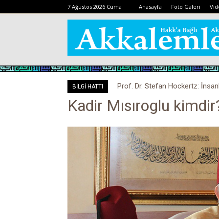
7 Ağustos 2026 Cuma
Anasayfa
Foto Galeri
Vid
Prof. Dr. Stefan Hockertz: İnsan
BİLGİ HATTI
kalabilir
Kadir Mısıroglu kimdir