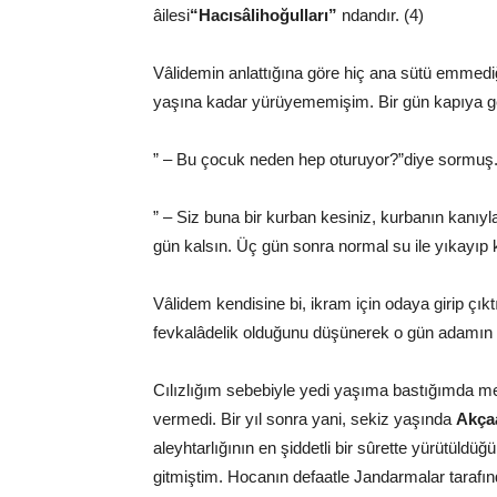
âilesi
“Hacısâlihoğulları”
ndandır. (4)
Vâlidemin anlattığına göre hiç ana sütü emmed
yaşına kadar yürüyememişim. Bir gün kapıya gele
” – Bu çocuk neden hep oturuyor?”diye sormuş.
” – Siz buna bir kurban kesiniz, kurbanın kanıy
gün kalsın. Üç gün sonra normal su ile yıkayıp kan
Vâlidem kendisine bi, ikram için odaya girip çı
fevkalâdelik olduğunu düşünerek o gün adamın
Cılızlığım sebebiyle yedi yaşıma bastığımda m
vermedi. Bir yıl sonra yani, sekiz yaşında
Akça
aleyhtarlığının en şiddetli bir sûrette yürütü
gitmiştim. Hocanın defaatle Jandarmalar tarafın