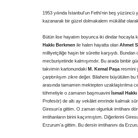
1953 yılında İstanbul'un Fethi'nin beş yüzüncü
kazanarak bir güzel dolmakalem mükâfat olarak
Bütün lise hayatım boyunca iki dindar hocayla 
Hakkı Berkmen
ile halen hayatta olan
Ahmet 
milliyetçiliğe haşin bir sûrette karşıydı. Bundan
mecburiyetinde kalmışımdır. Bu arada binbir gü
takvimin kartonundaki
M. Kemal Paşa
resmini 
çarptırılışım zikre değer. Bilahere büyütülen b
arasında tamamen mektepten uzaklaştırılma cez
töhmetiyle o zamanın başmuavini
İsmail Hakk
Profesör) de altı ay vekâlet emrinde kalmak sûre
Giresun'a gittim. O zaman olgunluk imtihanı dört 
imtihanların birini kaçırmıştım. Diğerlerini Gir
Erzurum'a gittim. Bu dersin imtihanını da Erzur