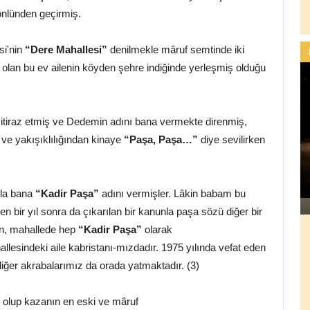
önlünden geçirmiş.
si'nin
“Dere Mahallesi”
denilmekle mâruf semtinde iki
ta olan bu ev ailenin köyden şehre indiğinde yerleşmiş olduğu
tiraz etmiş ve Dedemin adını bana vermekte direnmiş,
 ve yakışıklılığından kinaye
“Paşa, Paşa…”
diye sevilirken
yla bana
“Kadir Paşa”
adını vermişler. Lâkin babam bu
n bir yıl sonra da çıkarılan bir kanunla paşa sözü diğer bir
en, mahallede hep
“Kadir Paşa”
olarak
lesindeki aile kabristanı-mızdadır. 1975 yılında vefat eden
ğer akrabalarımız da orada yatmaktadır. (3)
olup kazanın en eski ve mâruf