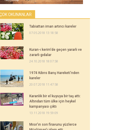
ÇOK OKUNANLAR
Tabiattan iman artırıcı kareler
07.05.2018 13:18:58
Kuran-ı kerim'de geçen yararlı ve
zararlı gıdalar
24.10.2018 18:07:58
1974 Kıbrıs Barış Hareketi'nden
kareler
20.07.2018 11:47:58
Karanlık bir el kuyuya bir taş attı:
Altından tüm ülke için heykel
kampanyası çıktı
13.11.2018 19:59:09
Mısır'ın son firavunu yüzlerce
Müslüman'ı idam etti