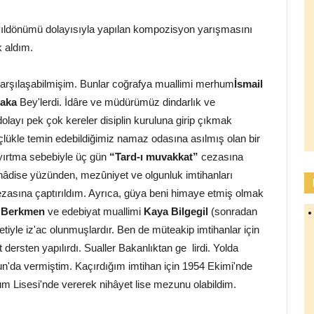
 yıldönümü dolayısıyla yapılan kompozisyon yarışmasını
 aldım.
karşılaşabilmişim. Bunlar coğrafya muallimi merhum
İsmail
Saka
Bey'lerdi. İdâre ve müdürümüz dindarlık ve
 dolayı pek çok kereler disiplin kuruluna girip çıkmak
çlükle temin edebildiğimiz namaz odasına asılmış olan bir
yırtma sebebiyle üç gün
“Tard-ı muvakkat”
cezasına
u hâdise yüzünden, mezûniyet ve olgunluk imtihanları
asına çaptırıldım. Ayrıca, güya beni himaye etmiş olmak
ı Berkmen
ve edebiyat muallimi
Kaya Bilgegil
(sonradan
tiyle iz'ac olunmuşlardır. Ben de müteakip imtihanlar için
dersten yapılırdı. Sualler Bakanlıktan ge lirdi. Yolda
esun'da vermiştim. Kaçırdığım imtihan için 1954 Ekimi'nde
um Lisesi'nde vererek nihâyet lise mezunu olabildim.