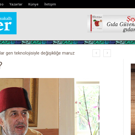
eo
Yazarlar
Künye
İletişim
lar gen teknolojisiyle değişikliğe maruz
?