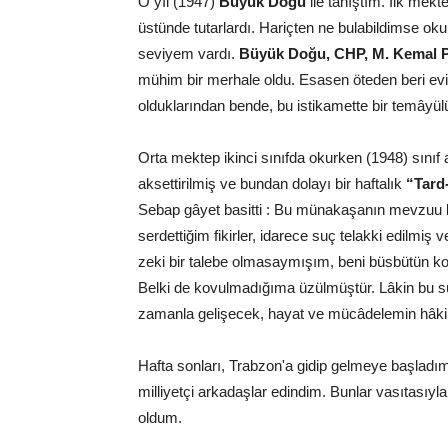
O yıl (1947)
Büyük Doğu
ile tanıştım. İlk mekt
üstünde tutarlardı. Hariçten ne bulabildimse o
seviyem vardı.
Büyük Doğu, CHP, M. Kemal 
mühim bir merhale oldu. Esasen öteden beri evi
olduklarından bende, bu istikamette bir temâyül
Orta mektep ikinci sınıfda okurken (1948) sını
aksettirilmiş ve bundan dolayı bir haftalık
“Tard
Sebap gâyet basitti : Bu münakaşanın mevzuu
serdettiğim fikirler, idarece suç telakki edilmiş
zeki bir talebe olmasaymışım, beni büsbütün k
Belki de kovulmadığıma üzülmüştür. Lâkin bu sûre
zamanla gelişecek, hayat ve mücâdelemin hâkim 
Hafta sonları, Trabzon'a gidip gelmeye başladı
milliyetçi arkadaşlar edindim. Bunlar vasıtasıyl
oldum.