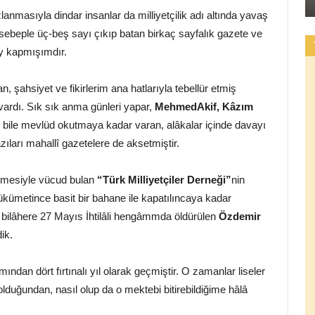
masıyla dindar insanlar da milliyetçilik adı altında yavaş
 sebeple üç-beş sayı çıkıp batan birkaç sayfalık gazete ve
ey kapmışımdır.
 şahsiyet ve fikirlerim ana hatlarıyla tebellür etmiş
vardı. Sık sık anma günleri yapar,
MehmedAkif, Kâzım
n bile mevlüd okutmaya kadar varan, alâkalar içinde davayı
ları mahallî gazetelere de aksetmiştir.
eşmesiyle vücud bulan
“Türk Milliyetçiler Derneği”
nin
kümetince basit bir bahane ile kapatılıncaya kadar
 bilâhere 27 Mayıs İhtilâli hengâmmda öldürülen
Özdemir
ik.
ndan dört fırtınalı yıl olarak geçmiştir. O zamanlar liseler
lduğundan, nasıl olup da o mektebi bitirebildiğime hâlâ