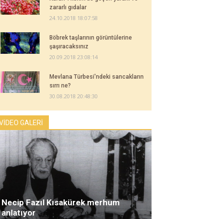
zararlı gıdalar
24.10.2018 18:07:58
Böbrek taşlarının görüntülerine
şaşıracaksınız
20.09.2018 23:08:14
Mevlana Türbesi'ndeki sancakların
sırrı ne?
30.08.2018 20:48:30
VİDEO GALERİ
Necip Fazıl Kısakürek merhum
anlatıyor