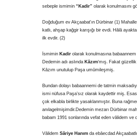
sebeple ismimin
“Kadir”
olarak konulmasını g
Doğduğum ev Akçaabat'ın Dürbinar (1) Mahalle
katlı, ahşap kağgir karışığı bir evdi. Hâlâ ayak
ilk evdir. (2)
İsmimin
Kadir
olarak konulmasına babaannem i
Dedemin adı aslında
Kâzım
‘mış. Fakat güzellik
Kâzım unutulup Paşa umûmileşmiş.
Bundan dolayı babaannemi de tatmin maksadı
ismi nüfusa Paşa'sız olarak kaydettir miş. Esase
çok elkabla birlikte yasaklanmıştır. Buna rağm
anılagelmişimdir.Dedemin mezarı Dürbinar mahal
babam 1991 sonlarında vefat eden vâlidem ve di
Vâlidem
Sâriye Hanım
da ebâecdad Akçaabatlı 