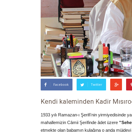
Facebook
Twitter
Kendi kaleminden Kadir Mısıroğ
1933 yılı Ramazan-ı Şerifi'nin yirmiyedisinde y
mahallemizin Câmii Şerifinde âdet üzere
“Sehe
etmekte olan babamın kulağına o anda müjdeyi f