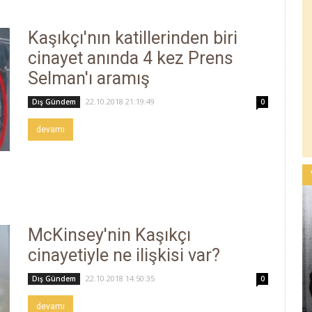
Kaşıkçı'nın katillerinden biri
cinayet anında 4 kez Prens
Selman'ı aramış
22.10.2018 21:19:49
Dış Gündem
0
devamı
McKinsey'nin Kaşıkçı
cinayetiyle ne ilişkisi var?
22.10.2018 14:50:35
Dış Gündem
0
devamı