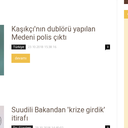
Kaşıkçı'nın dublörü yapılan
Medeni polis çıktı
23.10.2018 15:38:16
Türkiye
0
devamı
Suudili Bakandan 'krize girdik'
itirafı
23.10.2018 14:40:02
Dış Gündem
0