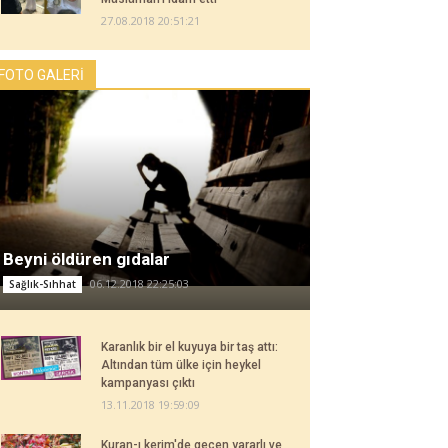
27.08.2018 20:51:21
FOTO GALERİ
Beyni öldüren gıdalar
06.12.2018 22:25:03
Sağlık-Sıhhat
Karanlık bir el kuyuya bir taş attı:
Altından tüm ülke için heykel
kampanyası çıktı
13.11.2018 19:59:09
Kuran-ı kerim'de geçen yararlı ve