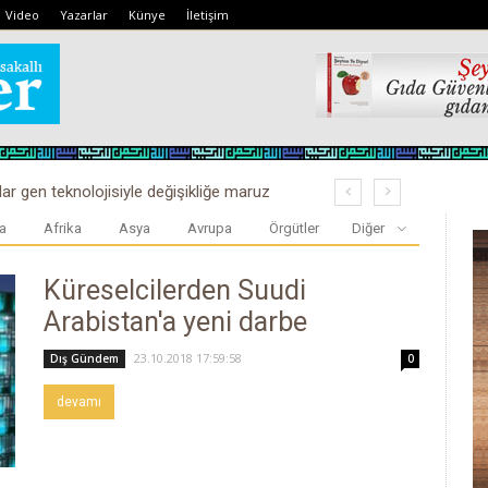
Video
Yazarlar
Künye
İletişim
lar gen teknolojisiyle değişikliğe maruz
a
Afrika
Asya
Avrupa
Örgütler
Diğer
Küreselcilerden Suudi
Arabistan'a yeni darbe
23.10.2018 17:59:58
Dış Gündem
0
devamı