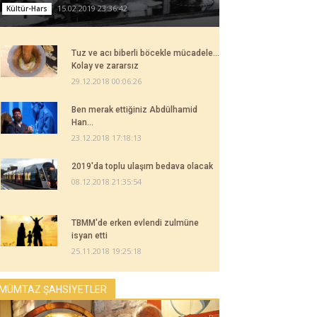
15.02.2019 23:36:42
Kültür-Hars
Tuz ve acı biberli böcekle mücadele...
Kolay ve zararsız
29.12.2018 00:06:26
Ben merak ettiğiniz Abdülhamid
Han...
23.12.2018 17:18:13
2019'da toplu ulaşım bedava olacak
08.12.2018 21:35:54
TBMM'de erken evlendi zulmüne
isyan etti
25.11.2018 19:25:18
MÜMTAZ ŞAHSİYETLER