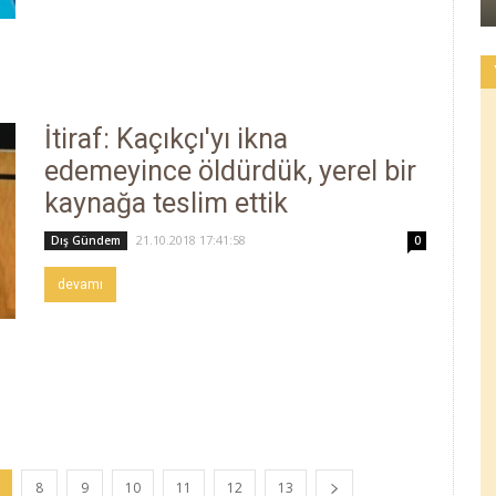
İtiraf: Kaçıkçı'yı ikna
edemeyince öldürdük, yerel bir
kaynağa teslim ettik
21.10.2018 17:41:58
Dış Gündem
0
devamı
8
9
10
11
12
13