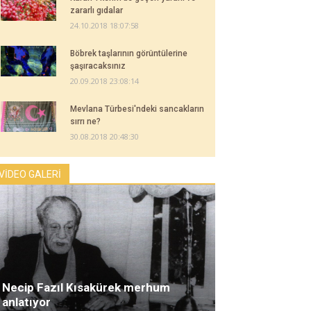
zararlı gıdalar
24.10.2018 18:07:58
Böbrek taşlarının görüntülerine
şaşıracaksınız
20.09.2018 23:08:14
Mevlana Türbesi'ndeki sancakların
sırrı ne?
30.08.2018 20:48:30
VİDEO GALERİ
Necip Fazıl Kısakürek merhum
anlatıyor