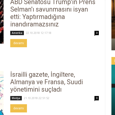
ABD Senatosu Trump'ın Prens
Selman'ı savunmasını isyan
etti: Yaptırmadığına
inandıramazsınız
22.10.2018 12:17:18
Amerika
0
devamı
İsrailli gazete, İngiltere,
Almanya ve Fransa, Suudi
yönetimini suçladı
21.10.2018 22:51:52
Medya
0
devamı