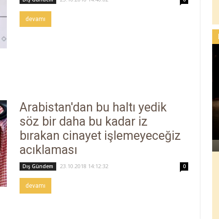
devamı
Arabistan'dan bu haltı yedik
söz bir daha bu kadar iz
bırakan cinayet işlemeyeceğiz
acıklaması
23.10.2018 14:12:32
Dış Gündem
0
devamı