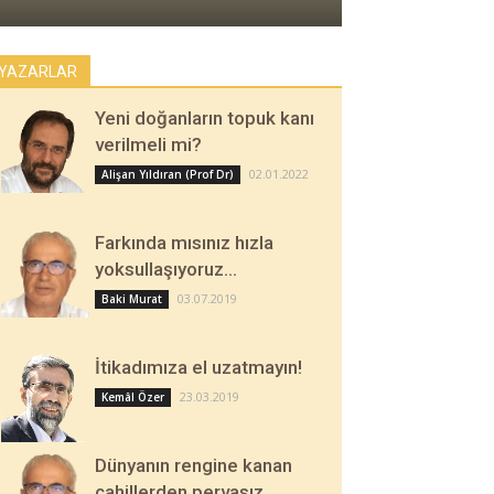
YAZARLAR
Yeni doğanların topuk kanı
verilmeli mi?
02.01.2022
Alişan Yıldıran (Prof Dr)
Farkında mısınız hızla
yoksullaşıyoruz…
03.07.2019
Baki Murat
İtikadımıza el uzatmayın!
23.03.2019
Kemâl Özer
Dünyanın rengine kanan
cahillerden pervasız