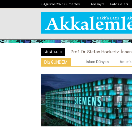
8 Ağustos 2026 Cumartesi
Anasayfa
Foto Galeri
Prof. Dr. Stefan Hockertz: İnsan
BİLGİ HATTI
kalabilir
İslam Dünyası
Amerik
DIŞ GÜNDEM