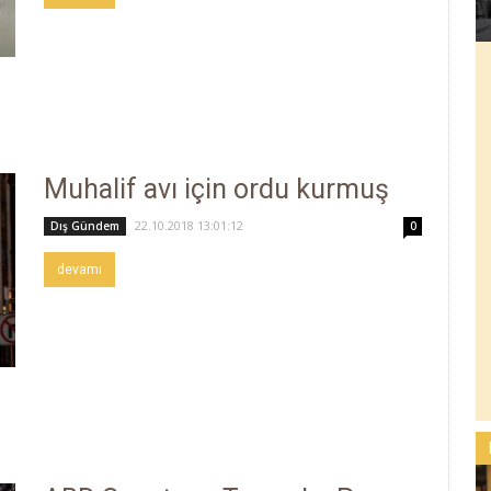
Muhalif avı için ordu kurmuş
22.10.2018 13:01:12
Dış Gündem
0
devamı