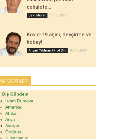
cehalete…
11.03.2019
Baki Murat
Kovid-19 aşısı, devşirme ve
kobay!
03.12.2020
Alişan Yıldıran (Prof Dr)
KATEGORİLER
Dış Gündem
İslam Dünyası
Amerika
Afrika
Asya
Avrupa
Örgütler
Hıristiyanlık