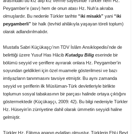
arasındaki bu kız alıp kız verme sayesinde Türkler hem Hz.
Peygamber'e (asv) hem de onun atası Hz. Nuh'a akraba
olmuşlardır. Bu nedenle Türkler tarihte
“iki misaklı”
yani
“iki
peygamberli”
bir halk (tevhid ahlâkıyla yaşayan töreli toplum)
olarak adlandırılmalıdır.
Mustafa Sabri Küçükaşçı'nın TDV İslâm Ansiklopedisi'nde de
belirttiği üzere Yusuf Has Hâcib
Kutadgu Bilig
eserinde bir
bölümü seyyid ve şeriflere ayırarak onlara Hz. Peygamber'in
soyundan geldikleri için özel muamele gösterilmesi ve bazı
imtiyazların tanınmasını tavsiye etmiştir. Bu aynı zamanda
seyyid ve şeriflerin ilk Müslüman-Türk devletleriyle birlikte
toplumun sosyal tabakasının bir parçası halinde ortaya çıktığını
göstermektedir (Küçükaşçı, 2009: 42). Bu bilgi nedeniyle Türkler
Hz. Hüseyin'in zürriyetine dahil olarak ümmetin seyyidi haline
gelmiştir.
Türkler Hz. Fâtıma ananın evlatları olmuştur. Türklerin Ehl-i Beyt