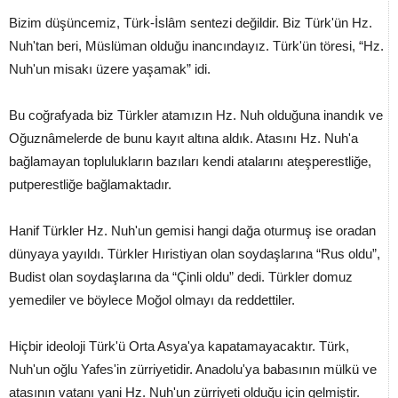
Bizim düşüncemiz, Türk-İslâm sentezi değildir. Biz Türk'ün Hz.
Nuh'tan beri, Müslüman olduğu inancındayız. Türk'ün töresi, “Hz.
Nuh'un misakı üzere yaşamak” idi.
Bu coğrafyada biz Türkler atamızın Hz. Nuh olduğuna inandık ve
Oğuznâmelerde de bunu kayıt altına aldık. Atasını Hz. Nuh'a
bağlamayan toplulukların bazıları kendi atalarını ateşperestliğe,
putperestliğe bağlamaktadır.
Hanif Türkler Hz. Nuh'un gemisi hangi dağa oturmuş ise oradan
dünyaya yayıldı. Türkler Hıristiyan olan soydaşlarına “Rus oldu”,
Budist olan soydaşlarına da “Çinli oldu” dedi. Türkler domuz
yemediler ve böylece Moğol olmayı da reddettiler.
Hiçbir ideoloji Türk'ü Orta Asya'ya kapatamayacaktır. Türk,
Nuh'un oğlu Yafes'in zürriyetidir. Anadolu'ya babasının mülkü ve
atasının vatanı yani Hz. Nuh'un zürriyeti olduğu için gelmiştir.