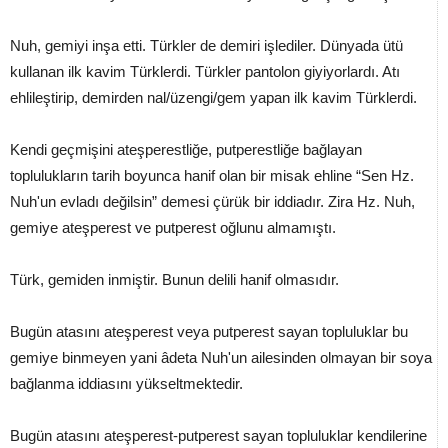
Nuh, gemiyi inşa etti. Türkler de demiri işlediler. Dünyada ütü
kullanan ilk kavim Türklerdi. Türkler pantolon giyiyorlardı. Atı
ehlileştirip, demirden nal/üzengi/gem yapan ilk kavim Türklerdi.
Kendi geçmişini ateşperestliğe, putperestliğe bağlayan
toplulukların tarih boyunca hanif olan bir misak ehline “Sen Hz.
Nuh'un evladı değilsin” demesi çürük bir iddiadır. Zira Hz. Nuh,
gemiye ateşperest ve putperest oğlunu almamıştı.
Türk, gemiden inmiştir. Bunun delili hanif olmasıdır.
Bugün atasını ateşperest veya putperest sayan topluluklar bu
gemiye binmeyen yani âdeta Nuh'un ailesinden olmayan bir soya
bağlanma iddiasını yükseltmektedir.
Bugün atasını ateşperest-putperest sayan topluluklar kendilerine