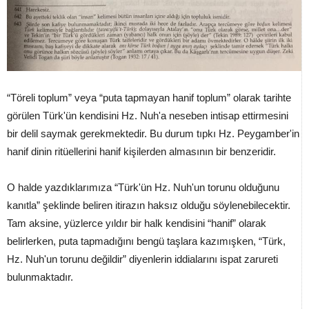
“Töreli toplum” veya “puta tapmayan hanif toplum” olarak tarihte
görülen Türk'ün kendisini Hz. Nuh'a neseben intisap ettirmesini
bir delil saymak gerekmektedir. Bu durum tıpkı Hz. Peygamber'in
hanif dinin ritüellerini hanif kişilerden almasının bir benzeridir.
O halde yazdıklarımıza “Türk'ün Hz. Nuh'un torunu olduğunu
kanıtla” şeklinde beliren itirazın haksız olduğu söylenebilecektir.
Tam aksine, yüzlerce yıldır bir halk kendisini “hanif” olarak
belirlerken, puta tapmadığını bengü taşlara kazımışken, “Türk,
Hz. Nuh'un torunu değildir” diyenlerin iddialarını ispat zarureti
bulunmaktadır.