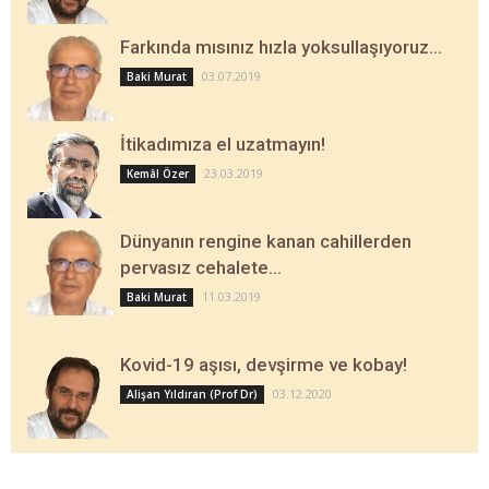
Farkında mısınız hızla yoksullaşıyoruz…
03.07.2019
Baki Murat
İtikadımıza el uzatmayın!
23.03.2019
Kemâl Özer
Dünyanın rengine kanan cahillerden
pervasız cehalete…
11.03.2019
Baki Murat
Kovid-19 aşısı, devşirme ve kobay!
03.12.2020
Alişan Yıldıran (Prof Dr)