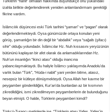
Türklerin “hanif” olmaları hakkında düşündükçe onu yukarıdaki
izahla birlikte değerlendirerek yeniden anlamlandırmam gerektiği
fikrine vardım.
İslâmcılık düşüncesi eski Türk tarihini “şaman” ve “pagan” olarak
değerlendirmekteydi. Oysa günümüzde ortaya konulan yeni
görüş, şamanlığın bir din değil bir “abdallık” veya “sağaltı (şifacı)
sihir” olduğu yolundadır. İslâmcılar Hz. Nuh kıssasını yeryüzünün
bütününü kaplayan bir afet olarak da anlamadıklarından Hz.
Nuh'un insanlığın “ikinci atası” olduğu inancına
yabancılaşmaktaydı. Bu haliyle İslâmcı yaklaşımda Anadolu'da
varlık bulan “Türk”, “Hüda-i nabit” yani yerden bitme, atasız,
nesepsiz bir kütleye dönüşmekteydi. Oysa Allah her kavme bir
peygamber gönderildiğini, Kur'an'da bunlardan az bir kısmının
zikredildiğini, ismi zikredilmeyen peygamberlerin de bulunduğunu
beyan etmişti. O halde, Türklerin peygamberi kimdi?
Türkçü-Turancı metinlerde ise, “Türklerin atası Yafes, Yafes'in