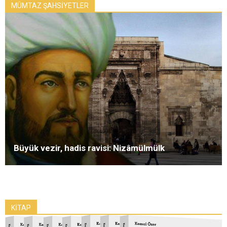
MÜMTAZ ŞAHSİYETLER
Büyük vezir, hadis ravisi: Nizâmülmülk
KİTAP