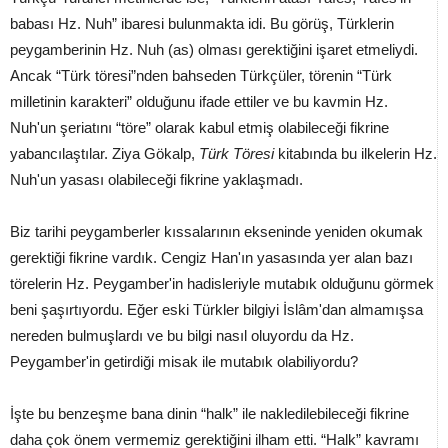
babası Hz. Nuh” ibaresi bulunmakta idi. Bu görüş, Türklerin
peygamberinin Hz. Nuh (as) olması gerektiğini işaret etmeliydi.
Ancak “Türk töresi”nden bahseden Türkçüler, törenin “Türk
milletinin karakteri” olduğunu ifade ettiler ve bu kavmin Hz.
Nuh'un şeriatını “töre” olarak kabul etmiş olabileceği fikrine
yabancılaştılar. Ziya Gökalp,
Türk Töresi
kitabında bu ilkelerin Hz.
Nuh'un yasası olabileceği fikrine yaklaşmadı.
Biz tarihi peygamberler kıssalarının ekseninde yeniden okumak
gerektiği fikrine vardık. Cengiz Han'ın yasasında yer alan bazı
törelerin Hz. Peygamber'in hadisleriyle mutabık olduğunu görmek
beni şaşırtıyordu. Eğer eski Türkler bilgiyi İslâm'dan almamışsa
nereden bulmuşlardı ve bu bilgi nasıl oluyordu da Hz.
Peygamber'in getirdiği misak ile mutabık olabiliyordu?
İşte bu benzeşme bana dinin “halk” ile nakledilebileceği fikrine
daha çok önem vermemiz gerektiğini ilham etti. “Halk” kavramı