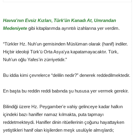
Havva'nın Evsiz Kızları
,
Türk'ün Kanadı At, Umrandan
Medeniyete
gibi kitaplarımda ayrıntılı izahlarına yer verdim.
“Türkler Hz. Nuh'un gemisinden Müslüman olarak (hanif) indiler.
Hiçbir ideoloji Türk'ü Orta Asya'ya kapatamayacaktır. Türk,
Nuh'un oğlu Yafes'in zürriyetidir.”
Bu iddia kimi çevrelerce “delilin nedir?” denerek reddedilmektedir.
En başta bu reddin reddi babında şu hususa yer vermek gerekir.
Bilindiği üzere Hz. Peygamber'e vahiy gelinceye kadar halkın
içindeki bazı hanifler namaz kılmakta, puta tapmayı
reddetmekteydi. Hanifler dinin ritüellerinin çoğunu hayattayken
yetiştikleri hanif olan kişilerden meşk usulüyle almışlardı;