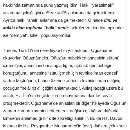
hakkında zamanında şunu yazmış idim: Halk, “yaratılmak”
anlamına geldiği gibi
hulk
ve
ahlâk
anlamına da gelmektedir.
Ayrıca halk, “ahali” anlamına da gelmektedir. O halde
dini ve
ahlâkı olan topluma “halk” denir
; seküler ve din-dışı toplumlar
ise “cemiyet”, kitle, “popülasyon”dur.
Türkler, Türk İli'nde neredeyse bin yılı aşkındır Oğuznâme
okuyorlar. Oğuznâmeler, Oğuz'un bebekken annesinin sütünü
içmediğini, annesinin buna ağladığını, üçüncü gün bebeğin
konuştuğunu, annesine “sütü içmek için tevhide iman etmesi”
şartını koştuğunu, bunun üzerine annenin tevhide iman ettiğini,
çocuğun “helâl rızk” içtiğini anlatmaktadır. Anlaşılacağı üzere bu
anlatı, Hz. İsa'nın beşikte iken konuşmasına dair kıssayla
örtüşmektedir. Oğuznâme'de anlatılan bir diğer hikâyede Oğuz'un
zaman zaman kavmini terk ederek dağlara çıktığı ve dağlarla
kimsenin anlamadığı bir dille zikrettiği anlatılır. Bu da Hz. Davud
kıssası ile Hz. Peygamber Muhammed'in (asv) dağlara çekilmesi