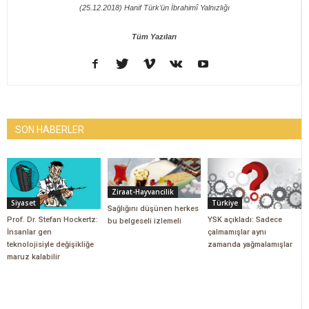
(25.12.2018) Hanif Türk’ün İbrahimî Yalnızlığı
Tüm Yazıları
SON HABERLER
Ziraat-Hayvancilik
Siyaset
Türkiye
Sağlığını düşünen herkes
Prof. Dr. Stefan Hockertz:
YSK açıkladı: Sadece
bu belgeseli izlemeli
İnsanlar gen
çalmamışlar aynı
teknolojisiyle değişikliğe
zamanda yağmalamışlar
maruz kalabilir