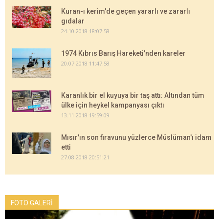
Kuran-ı kerim'de geçen yararlı ve zararlı
gıdalar
24.10.2018 18:07:58
1974 Kıbrıs Barış Hareketi'nden kareler
20.07.2018 11:47:58
Karanlık bir el kuyuya bir taş attı: Altından tüm
ülke için heykel kampanyası çıktı
13.11.2018 19:59:09
Mısır'ın son firavunu yüzlerce Müslüman'ı idam
etti
27.08.2018 20:51:21
FOTO GALERİ