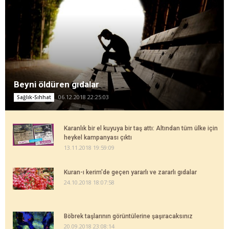
Beyni öldüren gıdalar
06.12.2018 22:25:03
Sağlık-Sıhhat
Karanlık bir el kuyuya bir taş attı: Altından tüm ülke için
heykel kampanyası çıktı
13.11.2018 19:59:09
Kuran-ı kerim'de geçen yararlı ve zararlı gıdalar
24.10.2018 18:07:58
Böbrek taşlarının görüntülerine şaşıracaksınız
20.09.2018 23:08:14