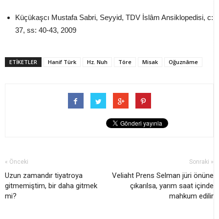
Küçükaşcı Mustafa Sabri, Seyyid, TDV İslâm Ansiklopedisi, c:
37, ss: 40-43, 2009
ETİKETLER
Hanif Türk
Hz. Nuh
Töre
Misak
Oğuznâme
« Önceki
Sonraki »
Uzun zamandır tiyatroya
Veliaht Prens Selman jüri önüne
gitmemiştim, bir daha gitmek
çıkarılsa, yarım saat içinde
mi?
mahkum edilir