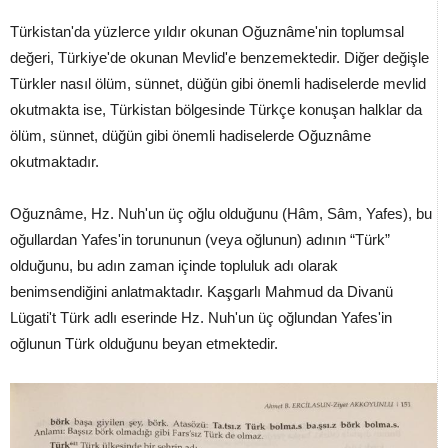
Türkistan'da yüzlerce yıldır okunan Oğuznâme'nin toplumsal
değeri, Türkiye'de okunan Mevlid'e benzemektedir. Diğer değişle
Türkler nasıl ölüm, sünnet, düğün gibi önemli hadiselerde mevlid
okutmakta ise, Türkistan bölgesinde Türkçe konuşan halklar da
ölüm, sünnet, düğün gibi önemli hadiselerde Oğuznâme
okutmaktadır.
Oğuznâme, Hz. Nuh'un üç oğlu olduğunu (Hâm, Sâm, Yafes), bu
oğullardan Yafes'in torununun (veya oğlunun) adının “Türk”
olduğunu, bu adın zaman içinde topluluk adı olarak
benimsendiğini anlatmaktadır. Kaşgarlı Mahmud da Divanü
Lügati't Türk adlı eserinde Hz. Nuh'un üç oğlundan Yafes'in
oğlunun Türk olduğunu beyan etmektedir.