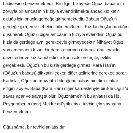
hadisesine benzemektedir. Bir diğer hikâyede Oğuz, babasının
zoruyla bir amcasının kızıyla evlendirilmekte ancak kız kafir
olduğu için onunla gerdeğe girmemektedir. Babası Oğuz'un
gerdeğe girmeme sebebini bilmemektedir. Kızdan hoşlanmadığını
düşünerek Oğuz'u diğer amcasının kızıyla evlendirir. Oğuz bu
kızla da gerdeğe aynı gerekçeyle girmeyecektir. Nihayet Oğuz,
son amcasının kızını bir dere kenarında görerek onu tevhide
davet eder ve kız kabul edince konu ailelere açılır, evlilik
gerçekleşir. Oğuz'un bu kızla gerdeğe girmesi Kara Han'ın
(Oğuz'un babası) dikkatini çeker, diğer gelinlerine gerekçe sorar.
Kadınlar, Oğuz'un muvahhid olduğunu babasının dinini inkâr
ettiğini söyler. Baba (Kara Han) diğer kardeşleriyle birlikte Oğuz'a
savaş açar ve savaşta ölür. Oğuznâme'nin bu anlatısı da Hz.
Peygamber'İn (asv) Mekke müşrikleriyle tevhid için savaşına
benzemektedir.
Oğuznâme, bir tevhid anlatısıdır.