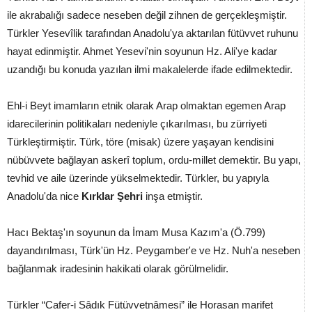
ile akrabalığı sadece neseben değil zihnen de gerçekleşmiştir.
Türkler Yesevîlik tarafından Anadolu'ya aktarılan fütüvvet ruhunu
hayat edinmiştir. Ahmet Yesevi'nin soyunun Hz. Ali'ye kadar
uzandığı bu konuda yazılan ilmi makalelerde ifade edilmektedir.
Ehl-i Beyt imamların etnik olarak Arap olmaktan egemen Arap
idarecilerinin politikaları nedeniyle çıkarılması, bu zürriyeti
Türkleştirmiştir. Türk, töre (misak) üzere yaşayan kendisini
nübüvvete bağlayan askerî toplum, ordu-millet demektir. Bu yapı,
tevhid ve aile üzerinde yükselmektedir. Türkler, bu yapıyla
Anadolu'da nice
Kırklar Şehri
inşa etmiştir.
Hacı Bektaş'ın soyunun da İmam Musa Kazım'a (Ö.799)
dayandırılması, Türk'ün Hz. Peygamber'e ve Hz. Nuh'a neseben
bağlanmak iradesinin hakikati olarak görülmelidir.
Türkler “Cafer-i Sâdık Fütüvvetnâmesi” ile Horasan marifet