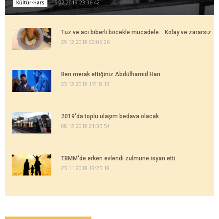
15.02.2019 23:36:42
Kültür-Hars
Tuz ve acı biberli böcekle mücadele... Kolay ve zararsız
29.12.2018 00:06:26
Ben merak ettiğiniz Abdülhamid Han...
23.12.2018 17:18:13
2019'da toplu ulaşım bedava olacak
08.12.2018 21:35:54
TBMM'de erken evlendi zulmüne isyan etti
25.11.2018 19:25:18