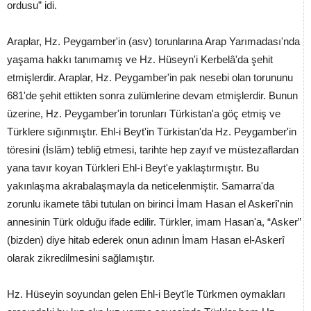
ordusu” idi.
Araplar, Hz. Peygamber'in (asv) torunlarına Arap Yarımadası'nda
yaşama hakkı tanımamış ve Hz. Hüseyn'i Kerbelâ'da şehit
etmişlerdir. Araplar, Hz. Peygamber'in pak nesebi olan torununu
681'de şehit ettikten sonra zulümlerine devam etmişlerdir. Bunun
üzerine, Hz. Peygamber'in torunları Türkistan'a göç etmiş ve
Türklere sığınmıştır. Ehl-i Beyt'in Türkistan'da Hz. Peygamber'in
töresini (İslâm) tebliğ etmesi, tarihte hep zayıf ve müstezaflardan
yana tavır koyan Türkleri Ehl-i Beyt'e yaklaştırmıştır. Bu
yakınlaşma akrabalaşmayla da neticelenmiştir. Samarra'da
zorunlu ikamete tâbi tutulan on birinci İmam Hasan el Askerî'nin
annesinin Türk olduğu ifade edilir. Türkler, imam Hasan'a, “Asker”
(bizden) diye hitab ederek onun adının İmam Hasan el-Askerî
olarak zikredilmesini sağlamıştır.
Hz. Hüseyin soyundan gelen Ehl-i Beyt'le Türkmen oymakları