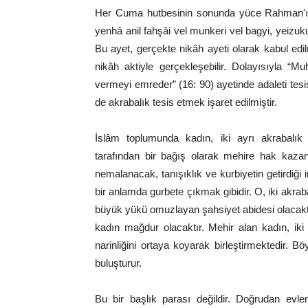
Her Cuma hutbesinin sonunda yüce Rahman'ın “İ
yenhâ anil fahşâi vel munkeri vel bagyi, yeizu
Bu ayet, gerçekte nikâh ayeti olarak kabul ed
nikâh aktiyle gerçekleşebilir. Dolayısıyla “M
vermeyi emreder” (16: 90) ayetinde adaleti tes
de akrabalık tesis etmek işaret edilmiştir.
İslâm toplumunda kadın, iki ayrı akrabalık
tarafından bir bağış olarak mehire hak kazanır.
nemalanacak, tanışıklık ve kurbiyetin getirdiği 
bir anlamda gurbete çıkmak gibidir. O, iki akraba
büyük yükü omuzlayan şahsiyet abidesi olacaktı
kadın mağdur olacaktır. Mehir alan kadın, iki ak
narinliğini ortaya koyarak birleştirmektedir. Böy
buluşturur.
Bu bir başlık parası değildir. Doğrudan evle