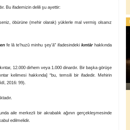
. Bu ifademizin delili şu ayettir:
rseniz, öbürüne (mehir olarak) yüklerle mal vermiş olsanız
ren
fe lâ te'huzû minhu şey'â” ifadesindeki
kıntâr
hakkında
 kıntar, 12.000 dirhem veya 1.000 dinardır. Bir başka görüşe
ıntar kelimesi hakkında] “bu, temsili bir ifadedir. Mehirin
rîdî, 2016: 99).
ktadır.
unda aile merkezli bir akrabalık ağının gerçekleşmesinde
abul edilmelidir.