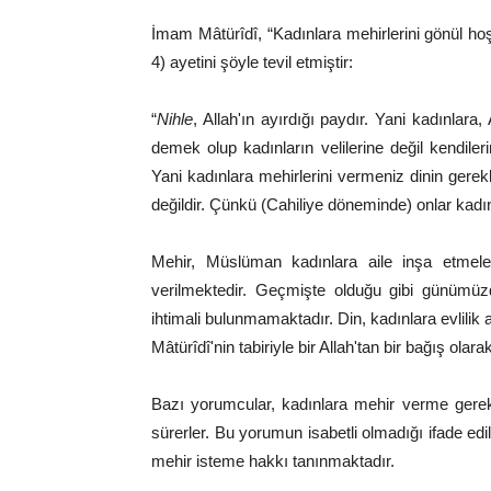
İmam Mâtürîdî, “Kadınlara mehirlerini gönül ho
4) ayetini şöyle tevil etmiştir:
“
Nihle
, Allah'ın ayırdığı paydır. Yani kadınlara, 
demek olup kadınların velilerine değil kendilerine
Yani kadınlara mehirlerini vermeniz dinin gerekl
değildir. Çünkü (Cahiliye döneminde) onlar kadınl
Mehir, Müslüman kadınlara aile inşa etmeleri
verilmektedir. Geçmişte olduğu gibi günümü
ihtimali bulunmamaktadır. Din, kadınlara evlilik 
Mâtürîdî'nin tabiriyle bir Allah'tan bir bağış olar
Bazı yorumcular, kadınlara mehir verme gerekç
sürerler. Bu yorumun isabetli olmadığı ifade edil
mehir isteme hakkı tanınmaktadır.