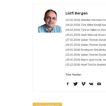
Lütfi Bergen
(10.02.2019) Abdullah Harmancı’n
(04.02.2019) Türk Milleti Kimliği N
(04.02.2019) Türk’ün Milleti ve Devl
(29.01.2019) Sadri Maksudi Arsal ve
(27.01.2019) Şaban Teoman Duralı’
(26.01.2019) Şaban Teoman Duralı’
(24.01.2019) Kentleşme-Sekülerle
(22.01.2019) Şaban Teoman Duralı’
(18.01.2019) Başını açan kızlar, n
(25.12.2018) Hanif Türk’ün İbrahimî 
Tüm Yazıları