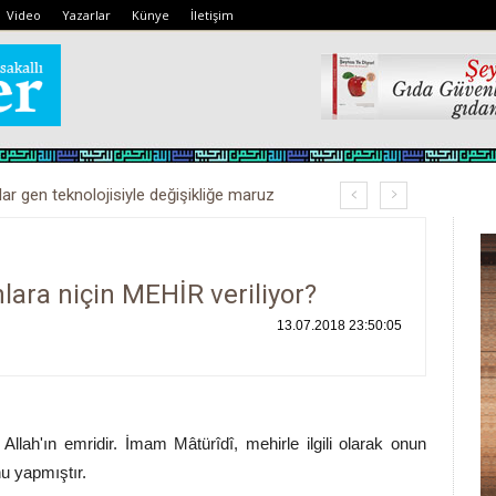
Video
Yazarlar
Künye
İletişim
lar gen teknolojisiyle değişikliğe maruz
lara niçin MEHİR veriliyor?
13.07.2018 23:50:05
Allah'ın emridir. İmam Mâtürîdî, mehirle ilgili olarak onun
nu yapmıştır.