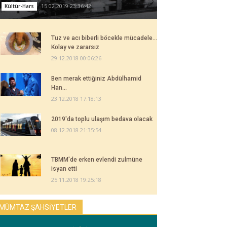
15.02.2019 23:36:42
Kültür-Hars
Tuz ve acı biberli böcekle mücadele...
Kolay ve zararsız
29.12.2018 00:06:26
Ben merak ettiğiniz Abdülhamid
Han...
23.12.2018 17:18:13
2019'da toplu ulaşım bedava olacak
08.12.2018 21:35:54
TBMM'de erken evlendi zulmüne
isyan etti
25.11.2018 19:25:18
MÜMTAZ ŞAHSİYETLER