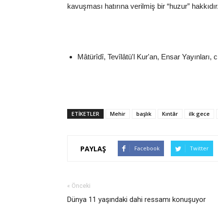
kavuşması hatırına verilmiş bir “huzur” hakkıdır
Mâtürîdî, Tevîlâtü'l Kur'an, Ensar Yayınları, c
ETİKETLER
Mehir
başlık
Kıntâr
ilk gece
PAYLAŞ
Facebook
Twitter
« Önceki
Dünya 11 yaşındaki dahi ressamı konuşuyor