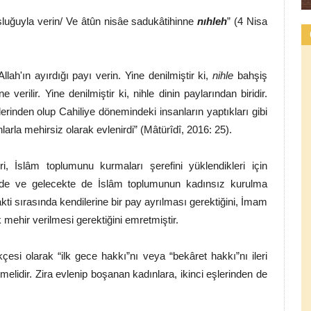
şluğuyla verin/ Ve âtûn nisâe sadukâtihinne
nıhleh
” (4 Nisa
Allah'ın ayırdığı payı verin. Yine denilmiştir ki,
nihle
bahşiş
 verilir. Yine denilmiştir ki, nihle dinin paylarından biridir.
erinden olup Cahiliye dönemindeki insanların yaptıkları gibi
arla mehirsiz olarak evlenirdi” (Mâtürîdî, 2016: 25).
, İslâm toplumunu kurmaları şerefini yüklendikleri için
zde ve gelecekte de İslâm toplumunun kadınsız kurulma
akti sırasında kendilerine bir pay ayrılması gerektiğini, İmam
ak mehir verilmesi gerektiğini emretmiştir.
esi olarak “ilk gece hakkı”nı veya “bekâret hakkı”nı ileri
melidir. Zira evlenip boşanan kadınlara, ikinci eşlerinden de