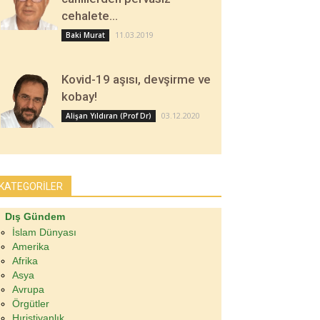
cehalete…
11.03.2019
Baki Murat
Kovid-19 aşısı, devşirme ve
kobay!
03.12.2020
Alişan Yıldıran (Prof Dr)
KATEGORİLER
Dış Gündem
İslam Dünyası
Amerika
Afrika
Asya
Avrupa
Örgütler
Hıristiyanlık