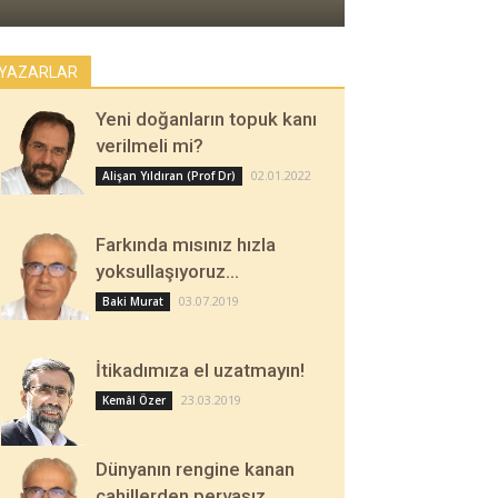
YAZARLAR
Yeni doğanların topuk kanı
verilmeli mi?
02.01.2022
Alişan Yıldıran (Prof Dr)
Farkında mısınız hızla
yoksullaşıyoruz…
03.07.2019
Baki Murat
İtikadımıza el uzatmayın!
23.03.2019
Kemâl Özer
Dünyanın rengine kanan
cahillerden pervasız