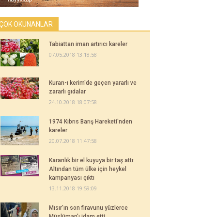
ÇOK OKUNANLAR
Tabiattan iman artırıcı kareler
07.05.2018 13:18:58
Kuran-ı kerim'de geçen yararlı ve
zararlı gıdalar
24.10.2018 18:07:58
1974 Kıbrıs Barış Hareketi'nden
kareler
20.07.2018 11:47:58
Karanlık bir el kuyuya bir taş attı:
Altından tüm ülke için heykel
kampanyası çıktı
13.11.2018 19:59:09
Mısır'ın son firavunu yüzlerce
Müslüman'ı idam etti