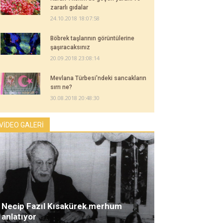
zararlı gıdalar
24.10.2018 18:07:58
Böbrek taşlarının görüntülerine
şaşıracaksınız
20.09.2018 23:08:14
Mevlana Türbesi'ndeki sancakların
sırrı ne?
30.08.2018 20:48:30
VİDEO GALERİ
Necip Fazıl Kısakürek merhum
anlatıyor