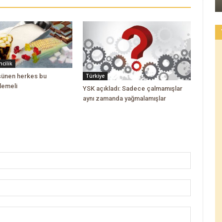
cilik
üşünen herkes bu
Türkiye
lemeli
YSK açıkladı: Sadece çalmamışlar
aynı zamanda yağmalamışlar