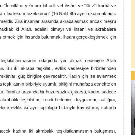
nnallâhe ye'muru bil adli vel ihsâni ve îtâi zîl kurbâ ve
kum leallekum tezekkerûn” (16 Nahl 90) ayeti okunmaktadır.
ilmelidir. Zira insanlar arasında akrabalaşmak ancak meşru
uhakkak ki Allah, adaletli olmayı ve ihsanı ve akrabalara
is etmek için ihsanda bulunmak, ihsanı gerçekleştirmek için
 teşkilatlanmasının odağında yer almak nedeniyle Allah
 Bu iki akraba teşkilatı, evlilik vesilesiyle birbirlerinden
imkânları güç birliğine çevirecektir. Kadın için ise evlenmek
 teşkilatının birbiriyle uyumlu birliğini muhafaza etmekte en
r. Taraflar arasında bir huzursuzluk çıkarsa, kadın, sadece
rabalık teşkilatını, kendi bedenini, duygularını, saflığını,
lece evlilik iki ayrı topluluğu birbiriyle kavuşturur, sofrada
necek kadına iki akrabalık teşkilatlanmasının buluşması,