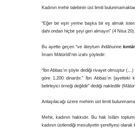
Kadının mehir talebinin üst limiti bulunmamaktadır
“Eğer bir eşin yerine başka bir eş almak iste
dahi ondan hiçbir şeyi geri almayın” (4 Nisa 20).
Bu ayette geçen “ve âteytum ihdâhunne
kıntâ
İmam Mâtürîdî'nin izahı şöyledir:
“İbn Abbas'ın şöyle dediği rivayet olmuştur (…)
göre 1.200 dinardır.” İbn Abbas'ın [ayetteki k
belirleyici örneği değildir” dediği nakledilir (Mâtü
Anlaşılacağı üzere mehirin üst limiti bulunmama
Mehir, kadının hakkıdır. Bu hak İslâm toplum
kadının üstlendiği mesuliyetin şerefiyesi olarak k