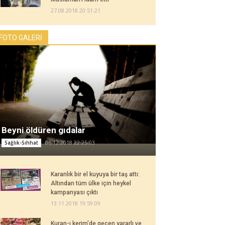
27.08.2018 20:51:21
FOTO GALERİ
Beyni öldüren gıdalar
06.12.2018 22:25:03
Sağlık-Sıhhat
Karanlık bir el kuyuya bir taş attı:
Altından tüm ülke için heykel
kampanyası çıktı
13.11.2018 19:59:09
Kuran-ı kerim'de geçen yararlı ve