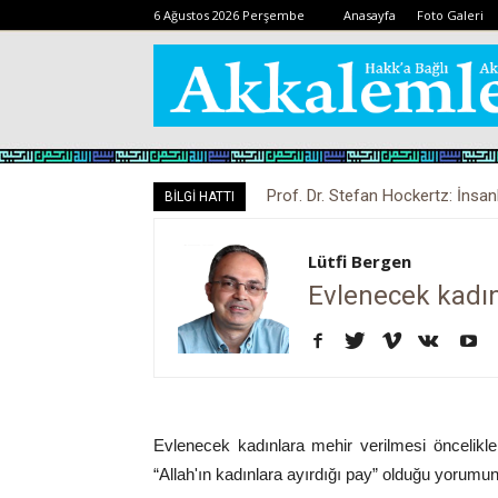
6 Ağustos 2026 Perşembe
Anasayfa
Foto Galeri
Prof. Dr. Stefan Hockertz: İnsan
BİLGİ HATTI
kalabilir
Lütfi Bergen
Evlenecek kadın
Evlenecek kadınlara mehir verilmesi öncelikle 
“Allah'ın kadınlara ayırdığı pay” olduğu yorumu