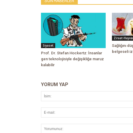
SON HABERLER
Ziraat-Hayvan
Sağlığını d
Siyaset
belgeseli iz
Prof. Dr. Stefan Hockertz: İnsanlar
gen teknolojisiyle değişikliğe maruz
kalabilir
YORUM YAP