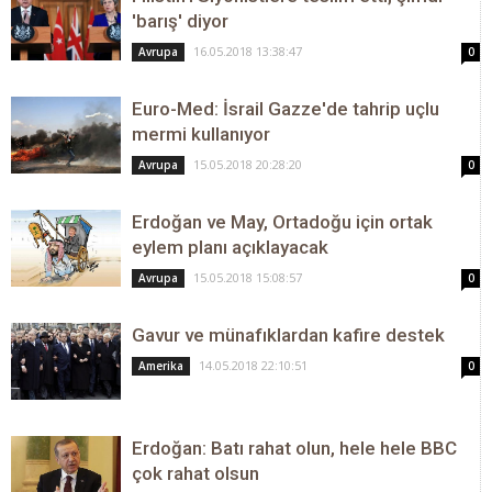
'barış' diyor
16.05.2018 13:38:47
Avrupa
0
Euro-Med: İsrail Gazze'de tahrip uçlu
mermi kullanıyor
15.05.2018 20:28:20
Avrupa
0
Erdoğan ve May, Ortadoğu için ortak
eylem planı açıklayacak
15.05.2018 15:08:57
Avrupa
0
Gavur ve münafıklardan kafire destek
14.05.2018 22:10:51
Amerika
0
Erdoğan: Batı rahat olun, hele hele BBC
çok rahat olsun