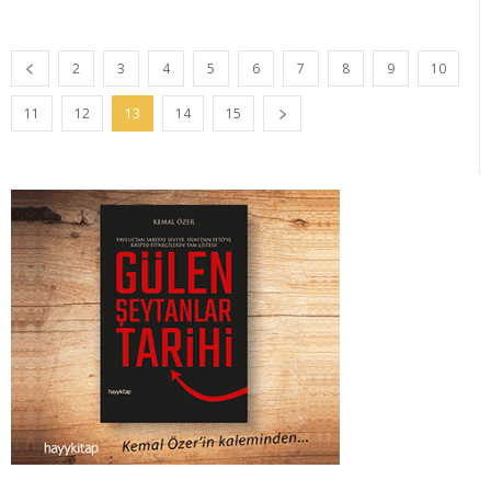
2
3
4
5
6
7
8
9
10
11
12
13
14
15