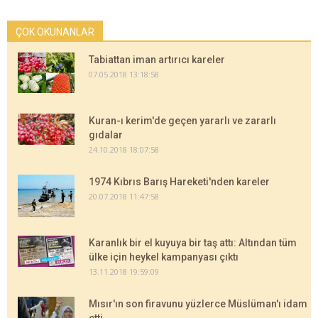
ÇOK OKUNANLAR
Tabiattan iman artırıcı kareler
07.05.2018 13:18:58
Kuran-ı kerim'de geçen yararlı ve zararlı
gıdalar
24.10.2018 18:07:58
1974 Kıbrıs Barış Hareketi'nden kareler
20.07.2018 11:47:58
Karanlık bir el kuyuya bir taş attı: Altından tüm
ülke için heykel kampanyası çıktı
13.11.2018 19:59:09
Mısır'ın son firavunu yüzlerce Müslüman'ı idam