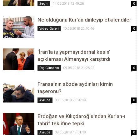
14.05.2018 12:49:26
Seçim
0
Ne olduğunu Kur'an dinleyip etkilendiler
10.05.2018 20:10:46
Video Galeri
0
'İran'la iş yapmayı derhal kesin'
açıklaması Almanyayı karıştırdı
09.05.2018 21:25:02
Dış Gündem
0
Fransa’nın sözde aydınları kimin
taşeronu?
09.05.2018 21:20:18
Avrupa
0
Erdoğan ve Kılıçdaroğlu'ndan Kur'an-ı
tahrif teklifine tepki
08.05.2018 18:51:19
Avrupa
0