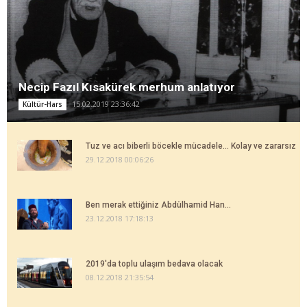
Necip Fazıl Kısakürek merhum anlatıyor
15.02.2019 23:36:42
Kültür-Hars
Tuz ve acı biberli böcekle mücadele... Kolay ve zararsız
29.12.2018 00:06:26
Ben merak ettiğiniz Abdülhamid Han...
23.12.2018 17:18:13
2019'da toplu ulaşım bedava olacak
08.12.2018 21:35:54