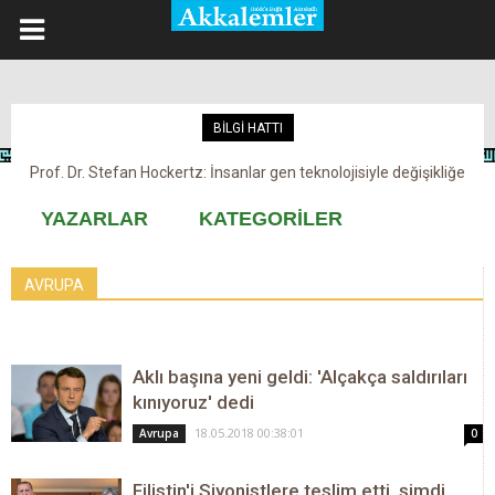
BİLGİ HATTI
Prof. Dr. Stefan Hockertz: İnsanlar gen teknolojisiyle değişikliğe
Kovid-19 aşısı, devşirme ve kobay!
maruz kalabilir
YAZARLAR
KATEGORİLER
AVRUPA
Aklı başına yeni geldi: 'Alçakça saldırıları
kınıyoruz' dedi
18.05.2018 00:38:01
Avrupa
0
Filistin'i Siyonistlere teslim etti, şimdi