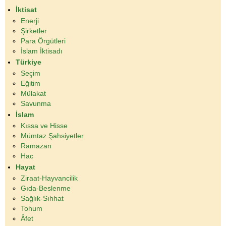
İktisat
Enerji
Şirketler
Para Örgütleri
İslam İktisadı
Türkiye
Seçim
Eğitim
Mülakat
Savunma
İslam
Kıssa ve Hisse
Mümtaz Şahsiyetler
Ramazan
Hac
Hayat
Ziraat-Hayvancilik
Gıda-Beslenme
Sağlık-Sıhhat
Tohum
Âfet