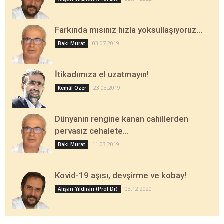
Farkında mısınız hızla yoksullaşıyoruz…
03.07.2019
Baki Murat
İtikadımıza el uzatmayın!
23.03.2019
Kemâl Özer
Dünyanın rengine kanan cahillerden
pervasız cehalete…
11.03.2019
Baki Murat
Kovid-19 aşısı, devşirme ve kobay!
03.12.2020
Alişan Yıldıran (Prof Dr)