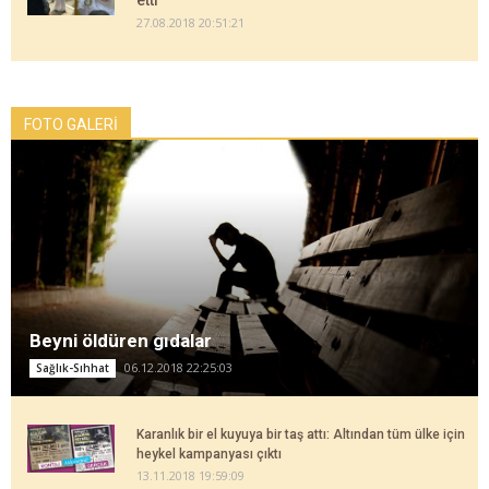
etti
27.08.2018 20:51:21
FOTO GALERİ
Beyni öldüren gıdalar
06.12.2018 22:25:03
Sağlık-Sıhhat
Karanlık bir el kuyuya bir taş attı: Altından tüm ülke için
heykel kampanyası çıktı
13.11.2018 19:59:09