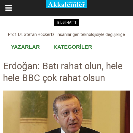
BİLGİ HATTI
Prof. Dr. Stefan Hockertz: İnsanlar gen teknolojisiyle değişikliğe
Kovid-19 aşısı, devşirme ve kobay!
maruz kalabilir
YAZARLAR
KATEGORİLER
Erdoğan: Batı rahat olun, hele
hele BBC çok rahat olsun