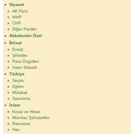
Siyaset
AK Parti
MHP
CHP
Diğer Partiler
Akkalemler Özel
İktisat
Enerji
Şirketler
Para Örgütleri
İslam İktisadı
Türkiye
Seçim
Eğitim
Mülakat
Savunma
İslam
Kıssa ve Hisse
Mümtaz Şahsiyetler
Ramazan
Hac