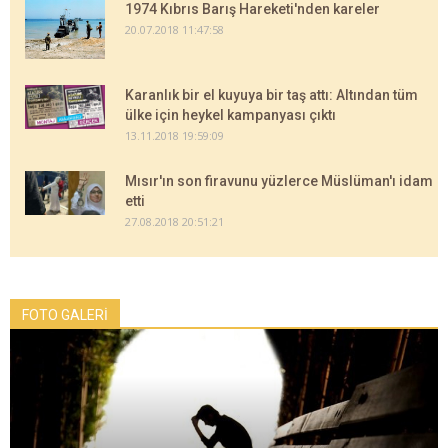
1974 Kıbrıs Barış Hareketi'nden kareler
20.07.2018 11:47:58
Karanlık bir el kuyuya bir taş attı: Altından tüm
ülke için heykel kampanyası çıktı
13.11.2018 19:59:09
Mısır'ın son firavunu yüzlerce Müslüman'ı idam
etti
27.08.2018 20:51:21
FOTO GALERİ