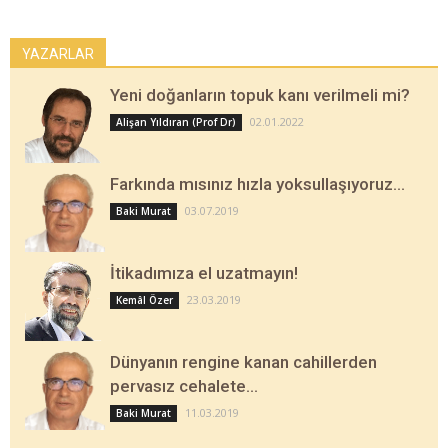
YAZARLAR
Yeni doğanların topuk kanı verilmeli mi?
02.01.2022
Alişan Yıldıran (Prof Dr)
Farkında mısınız hızla yoksullaşıyoruz…
03.07.2019
Baki Murat
İtikadımıza el uzatmayın!
23.03.2019
Kemâl Özer
Dünyanın rengine kanan cahillerden
pervasız cehalete…
11.03.2019
Baki Murat