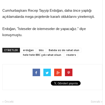
Cumhurbaşkanı Recep Tayyip Erdoğan, daha önce yaptığı
açıklamalarda mega projelerde kararlı olduklarını yinelemişti.
Erdoğan, "İsteseler de istemeseler de yapacağız." diye
konuşmuştu.
ETİKETLER
erdoğan
bbs
Batıda siz de rahat olun
hele hele BBC çok rahat olsun
reuters
« Önceki
Sonraki »