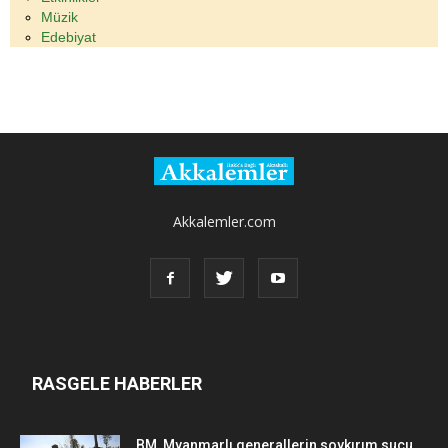
Müzik
Edebiyat
Akkalemler.com
RASGELE HABERLER
BM, Myanmarlı generallerin soykırım suçu