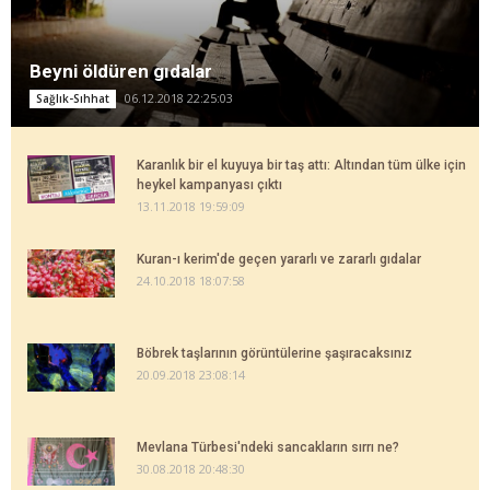
Beyni öldüren gıdalar
06.12.2018 22:25:03
Sağlık-Sıhhat
Karanlık bir el kuyuya bir taş attı: Altından tüm ülke için
heykel kampanyası çıktı
13.11.2018 19:59:09
Kuran-ı kerim'de geçen yararlı ve zararlı gıdalar
24.10.2018 18:07:58
Böbrek taşlarının görüntülerine şaşıracaksınız
20.09.2018 23:08:14
Mevlana Türbesi'ndeki sancakların sırrı ne?
30.08.2018 20:48:30