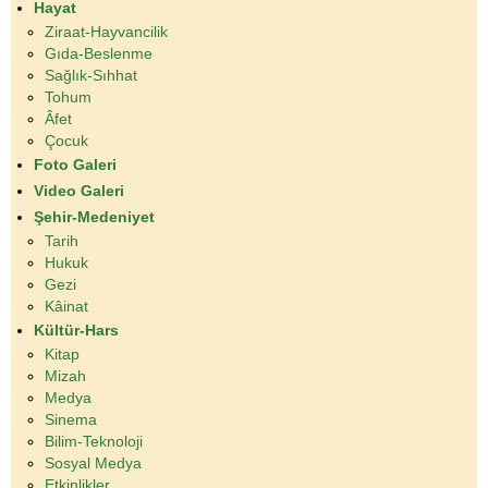
Hayat
Ziraat-Hayvancilik
Gıda-Beslenme
Sağlık-Sıhhat
Tohum
Âfet
Çocuk
Foto Galeri
Video Galeri
Şehir-Medeniyet
Tarih
Hukuk
Gezi
Kâinat
Kültür-Hars
Kitap
Mizah
Medya
Sinema
Bilim-Teknoloji
Sosyal Medya
Etkinlikler