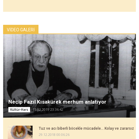
VİDEO GALERİ
Necip Fazıl Kısakürek merhum anlatıyor
15.02.2019 23:36:42
Kültür-Hars
Tuz ve acı biberli böcekle mücadele... Kolay ve zararsız
29.12.2018 00:06:26