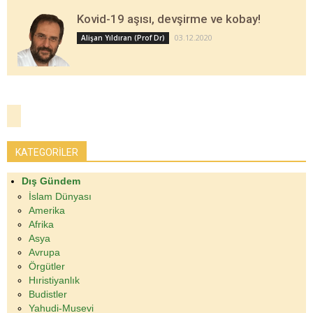
Kovid-19 aşısı, devşirme ve kobay!
03.12.2020
Alişan Yıldıran (Prof Dr)
KATEGORİLER
Dış Gündem
İslam Dünyası
Amerika
Afrika
Asya
Avrupa
Örgütler
Hıristiyanlık
Budistler
Yahudi-Musevi