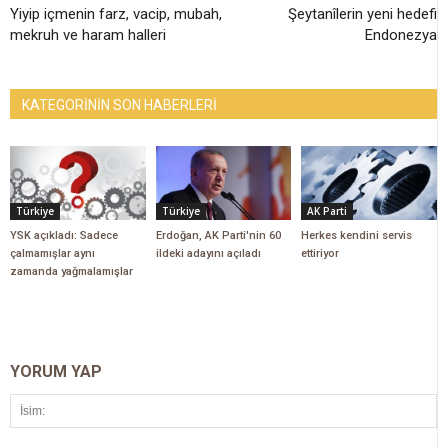
Yiyip içmenin farz, vacip, mubah,
Şeytanîlerin yeni hedefi
mekruh ve haram halleri
Endonezya
KATEGORİNİN SON HABERLERİ
Türkiye
Türkiye
AK Parti
YSK açıkladı: Sadece
Erdoğan, AK Parti'nin 60
Herkes kendini servis
çalmamışlar aynı
ildeki adayını açıladı
ettiriyor
zamanda yağmalamışlar
YORUM YAP