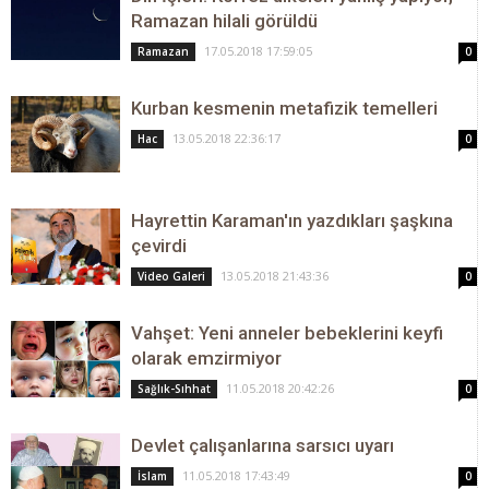
Ramazan hilali görüldü
17.05.2018 17:59:05
Ramazan
0
Kurban kesmenin metafizik temelleri
13.05.2018 22:36:17
Hac
0
Hayrettin Karaman'ın yazdıkları şaşkına
çevirdi
13.05.2018 21:43:36
Video Galeri
0
Vahşet: Yeni anneler bebeklerini keyfi
olarak emzirmiyor
11.05.2018 20:42:26
Sağlık-Sıhhat
0
Devlet çalışanlarına sarsıcı uyarı
11.05.2018 17:43:49
İslam
0