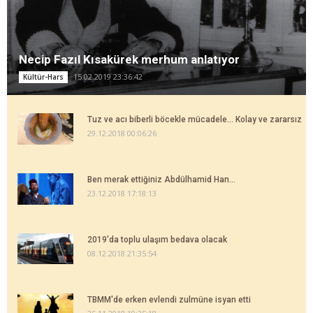
Necip Fazıl Kısakürek merhum anlatıyor
15.02.2019 23:36:42
Kültür-Hars
Tuz ve acı biberli böcekle mücadele... Kolay ve zararsız
29.12.2018 00:06:26
Ben merak ettiğiniz Abdülhamid Han...
23.12.2018 17:18:13
2019'da toplu ulaşım bedava olacak
08.12.2018 21:35:54
TBMM'de erken evlendi zulmüne isyan etti