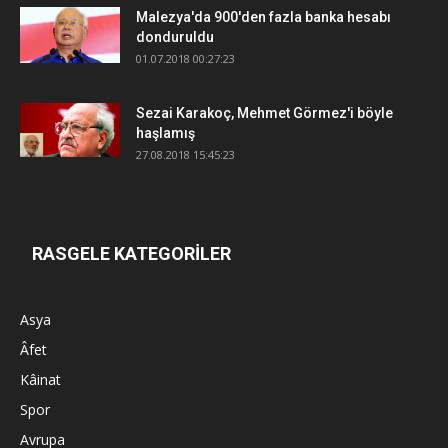
Malezya'da 900'den fazla banka hesabı
donduruldu
01.07.2018 00:27:23
Sezai Karakoç, Mehmet Görmez'i böyle
haşlamış
27.08.2018 15:45:23
RASGELE KATEGORİLER
Asya
Âfet
Kâinat
Spor
Avrupa