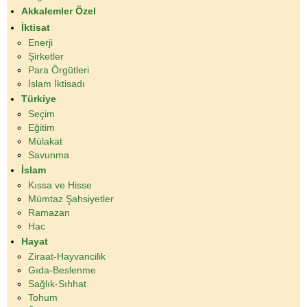
Akkalemler Özel
İktisat
Enerji
Şirketler
Para Örgütleri
İslam İktisadı
Türkiye
Seçim
Eğitim
Mülakat
Savunma
İslam
Kıssa ve Hisse
Mümtaz Şahsiyetler
Ramazan
Hac
Hayat
Ziraat-Hayvancilik
Gıda-Beslenme
Sağlık-Sıhhat
Tohum