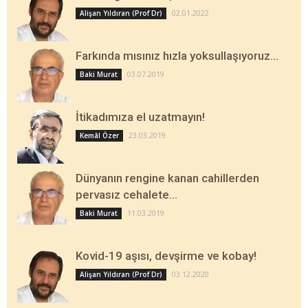
02.01.2022
Alişan Yıldıran (Prof Dr)
Farkında mısınız hızla yoksullaşıyoruz…
03.07.2019
Baki Murat
İtikadımıza el uzatmayın!
23.03.2019
Kemâl Özer
Dünyanın rengine kanan cahillerden
pervasız cehalete…
11.03.2019
Baki Murat
Kovid-19 aşısı, devşirme ve kobay!
03.12.2020
Alişan Yıldıran (Prof Dr)