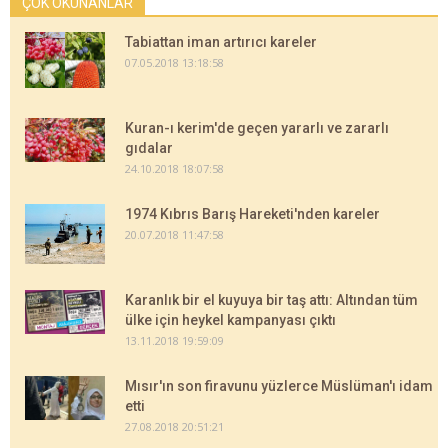
ÇOK OKUNANLAR
Tabiattan iman artırıcı kareler
07.05.2018 13:18:58
Kuran-ı kerim'de geçen yararlı ve zararlı
gıdalar
24.10.2018 18:07:58
1974 Kıbrıs Barış Hareketi'nden kareler
20.07.2018 11:47:58
Karanlık bir el kuyuya bir taş attı: Altından tüm
ülke için heykel kampanyası çıktı
13.11.2018 19:59:09
Mısır'ın son firavunu yüzlerce Müslüman'ı idam
etti
27.08.2018 20:51:21