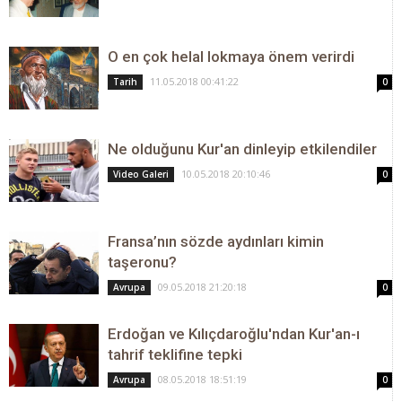
O en çok helal lokmaya önem verirdi
11.05.2018 00:41:22
Tarih
0
Ne olduğunu Kur'an dinleyip etkilendiler
10.05.2018 20:10:46
Video Galeri
0
Fransa’nın sözde aydınları kimin
taşeronu?
09.05.2018 21:20:18
Avrupa
0
Erdoğan ve Kılıçdaroğlu'ndan Kur'an-ı
tahrif teklifine tepki
08.05.2018 18:51:19
Avrupa
0