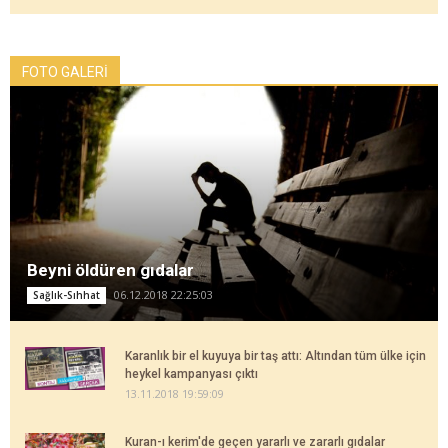
FOTO GALERİ
Beyni öldüren gıdalar
06.12.2018 22:25:03
Sağlık-Sıhhat
Karanlık bir el kuyuya bir taş attı: Altından tüm ülke için
heykel kampanyası çıktı
13.11.2018 19:59:09
Kuran-ı kerim'de geçen yararlı ve zararlı gıdalar