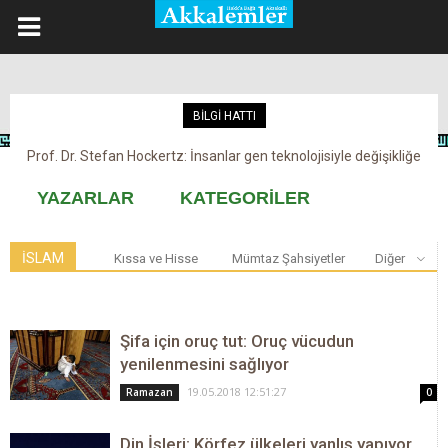
BİLGİ HATTI
Prof. Dr. Stefan Hockertz: İnsanlar gen teknolojisiyle değişikliğe
Kovid-19 aşısı, devşirme ve kobay!
maruz kalabilir
YAZARLAR
KATEGORİLER
İSLAM
Kıssa ve Hisse
Mümtaz Şahsiyetler
Diğer
Şifa için oruç tut: Oruç vücudun
yenilenmesini sağlıyor
19.05.2018 12:51:27
Ramazan
0
Din İşleri: Körfez ülkeleri yanlış yapıyor,