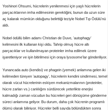
Yoshinori Ohsumi, hücrelerin yenilenmesi için yaşlı hücrelerin
parçacıklarının imha edilmesinin gerektiğini, bunun da uzun süre
aç kalarak mümkün olduğunu belirttiği teziyle Nobel Tıp Ödülü'nü
aldı.
Nobel ödüllü bilim adamı Christian de Duve, 'autophagy'
kelimesini ilk kullanan kişi oldu. Tahrip olmuş hücre altı
parçacıklar ve kullanılmayan proteinler imha edilmek üzere
işaretleniyor ve işin bitirilmesi için oraya lysosome'lar gönderiliyor.
Yunancada auto (kendisi) ve phagein (yemek) anlamına gelen iki
kelimeden türeyen 'autopagy', hücrelerin kendini sindirmesi, temel
olarak vücut hücrelerinin eskiyen mekanizmalarının (proteinler,
hücre zarları vs.) canlılığını sürdürecek yeterlikte enerjisi
kalmadığı zaman vücudun bu hücreleri geri dönüşüme gönderme
süreci anlamına geliyor. Bu durum, daha çok hücrenin programlı
ölümü olarak biliniyor. Hücreler belli sayıda bölündükten sonra