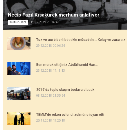
Necip Fazıl Kısakürek merhum anlatıyor
15.02.2019 23:36:42
Kültür-Hars
Tuz ve acı biberli böcekle mücadele... Kolay ve zararsız
29.12.2018 00:06:26
Ben merak ettiğiniz Abdülhamid Han...
23.12.2018 17:18:13
2019'da toplu ulaşım bedava olacak
08.12.2018 21:35:54
TBMM'de erken evlendi zulmüne isyan etti
25.11.2018 19:25:18