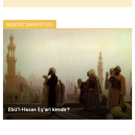
MÜMTAZ ŞAHSİYETLER
Ebü’l-Hasan Eş’arî kimdir?