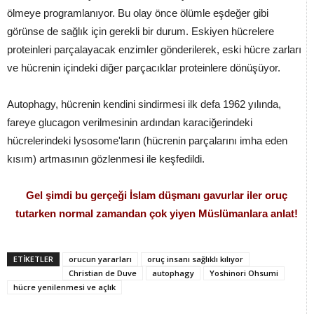
ölmeye programlanıyor. Bu olay önce ölümle eşdeğer gibi
görünse de sağlık için gerekli bir durum. Eskiyen hücrelere
proteinleri parçalayacak enzimler gönderilerek, eski hücre zarları
ve hücrenin içindeki diğer parçacıklar proteinlere dönüşüyor.
Autophagy, hücrenin kendini sindirmesi ilk defa 1962 yılında,
fareye glucagon verilmesinin ardından karaciğerindeki
hücrelerindeki lysosome'ların (hücrenin parçalarını imha eden
kısım) artmasının gözlenmesi ile keşfedildi.
Gel şimdi bu gerçeği İslam düşmanı gavurlar iler oruç
tutarken normal zamandan çok yiyen Müslümanlara anlat!
ETİKETLER
orucun yararları
oruç insanı sağlıklı kılıyor
Christian de Duve
autophagy
Yoshinori Ohsumi
hücre yenilenmesi ve açlık