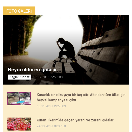
FOTO GALERİ
Beyni öldüren gıdalar
06.12.2018 22:25:03
Sağlık-Sıhhat
Karanlık bir el kuyuya bir taş attı: Altından tüm ülke için
heykel kampanyası çıktı
13.11.2018 19:59:09
Kuran-ı kerim'de geçen yararlı ve zararlı gıdalar
24.10.2018 18:07:58