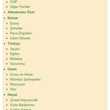
CHP
Diğer Partiler
Akkalemler Özel
İktisat
Enerji
Şirketler
Para Örgütleri
İslam İktisadı
Türkiye
Seçim
Eğitim
Mülakat
Savunma
İslam
Kıssa ve Hisse
Mümtaz Şahsiyetler
Ramazan
Hac
Hayat
Ziraat-Hayvancilik
Gıda-Beslenme
Sağlık-Sıhhat