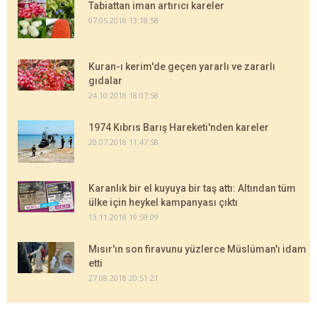
Tabiattan iman artırıcı kareler
07.05.2018 13:18:58
Kuran-ı kerim'de geçen yararlı ve zararlı
gıdalar
24.10.2018 18:07:58
1974 Kıbrıs Barış Hareketi'nden kareler
20.07.2018 11:47:58
Karanlık bir el kuyuya bir taş attı: Altından tüm
ülke için heykel kampanyası çıktı
13.11.2018 19:59:09
Mısır'ın son firavunu yüzlerce Müslüman'ı idam
etti
27.08.2018 20:51:21