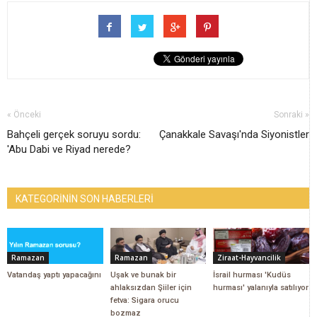
« Önceki
Sonraki »
Bahçeli gerçek soruyu sordu:
Çanakkale Savaşı'nda Siyonistler
'Abu Dabi ve Riyad nerede?
KATEGORİNİN SON HABERLERİ
Ramazan
Ramazan
Ziraat-Hayvancilik
Vatandaş yaptı yapacağını
Uşak ve bunak bir
İsrail hurması 'Kudüs
ahlaksızdan Şiiler için
hurması' yalanıyla satılıyor
fetva: Sigara orucu
bozmaz