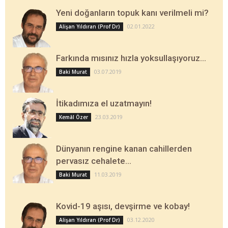
Yeni doğanların topuk kanı verilmeli mi?
02.01.2022
Alişan Yıldıran (Prof Dr)
Farkında mısınız hızla yoksullaşıyoruz…
03.07.2019
Baki Murat
İtikadımıza el uzatmayın!
23.03.2019
Kemâl Özer
Dünyanın rengine kanan cahillerden
pervasız cehalete…
11.03.2019
Baki Murat
Kovid-19 aşısı, devşirme ve kobay!
03.12.2020
Alişan Yıldıran (Prof Dr)