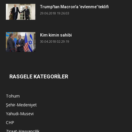
Trump'tan Macron'a 'evlenme' teklifi
29.06.2018 19:26:03
Kim kimin sahibi
30.04.2018 02:29:19
RASGELE KATEGORİLER
Tohum
Şehir-Medeniyet
Yahudi-Musevi
CHP
Ziraat-Hayvancilik