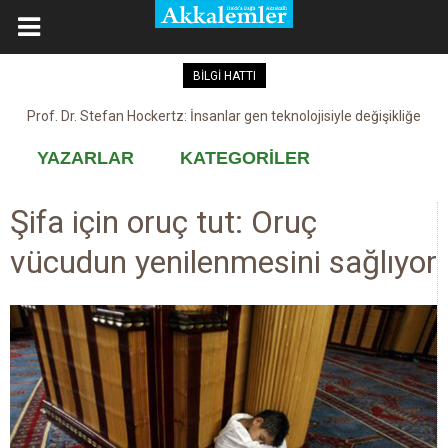
BİLGİ HATTI
Prof. Dr. Stefan Hockertz: İnsanlar gen teknolojisiyle değişikliğe
Kovid-19 aşısı, devşirme ve kobay!
maruz kalabilir
YAZARLAR
KATEGORİLER
Şifa için oruç tut: Oruç
vücudun yenilenmesini sağlıyor