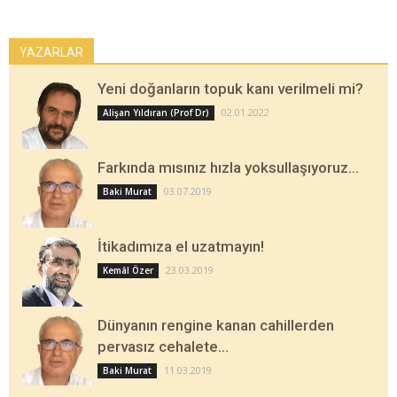
YAZARLAR
Yeni doğanların topuk kanı verilmeli mi?
02.01.2022
Alişan Yıldıran (Prof Dr)
Farkında mısınız hızla yoksullaşıyoruz…
03.07.2019
Baki Murat
İtikadımıza el uzatmayın!
23.03.2019
Kemâl Özer
Dünyanın rengine kanan cahillerden
pervasız cehalete…
11.03.2019
Baki Murat