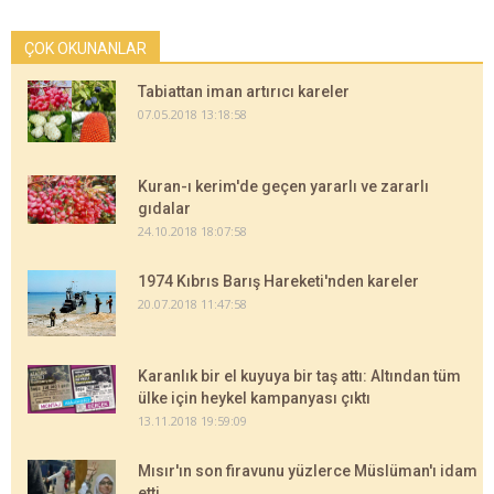
ÇOK OKUNANLAR
Tabiattan iman artırıcı kareler
07.05.2018 13:18:58
Kuran-ı kerim'de geçen yararlı ve zararlı
gıdalar
24.10.2018 18:07:58
1974 Kıbrıs Barış Hareketi'nden kareler
20.07.2018 11:47:58
Karanlık bir el kuyuya bir taş attı: Altından tüm
ülke için heykel kampanyası çıktı
13.11.2018 19:59:09
Mısır'ın son firavunu yüzlerce Müslüman'ı idam
etti