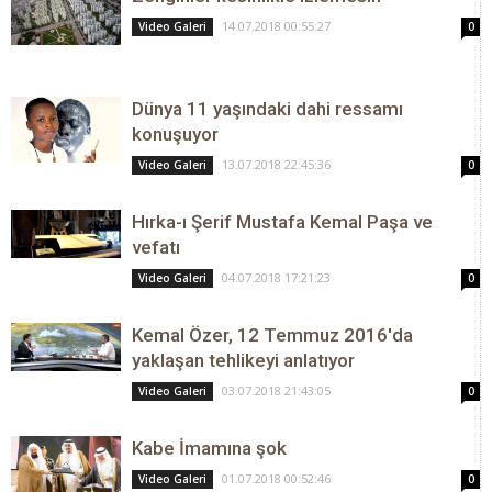
14.07.2018 00:55:27
Video Galeri
0
Dünya 11 yaşındaki dahi ressamı
konuşuyor
13.07.2018 22:45:36
Video Galeri
0
Hırka-ı Şerif Mustafa Kemal Paşa ve
vefatı
04.07.2018 17:21:23
Video Galeri
0
Kemal Özer, 12 Temmuz 2016'da
yaklaşan tehlikeyi anlatıyor
03.07.2018 21:43:05
Video Galeri
0
Kabe İmamına şok
01.07.2018 00:52:46
Video Galeri
0