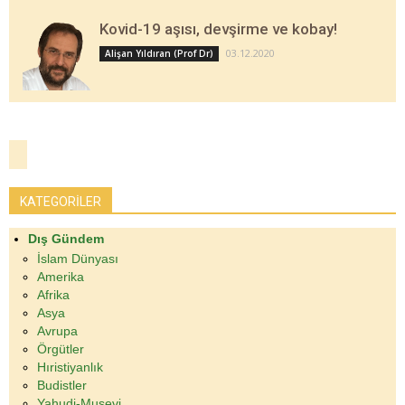
Kovid-19 aşısı, devşirme ve kobay!
03.12.2020
Alişan Yıldıran (Prof Dr)
KATEGORİLER
Dış Gündem
İslam Dünyası
Amerika
Afrika
Asya
Avrupa
Örgütler
Hıristiyanlık
Budistler
Yahudi-Musevi