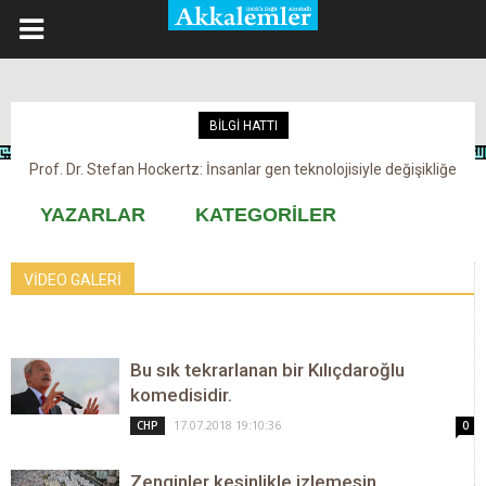
BİLGİ HATTI
Prof. Dr. Stefan Hockertz: İnsanlar gen teknolojisiyle değişikliğe
maruz kalabilir
YAZARLAR
KATEGORİLER
VİDEO GALERİ
Bu sık tekrarlanan bir Kılıçdaroğlu
komedisidir.
17.07.2018 19:10:36
CHP
0
Zenginler kesinlikle izlemesin