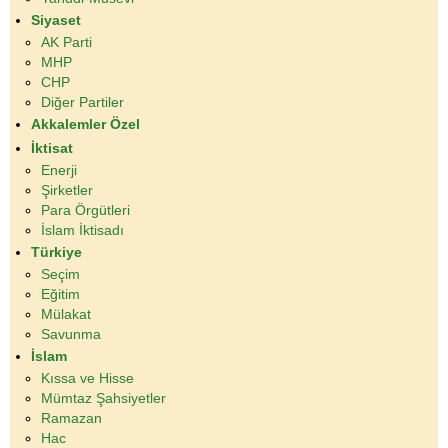
Siyaset
AK Parti
MHP
CHP
Diğer Partiler
Akkalemler Özel
İktisat
Enerji
Şirketler
Para Örgütleri
İslam İktisadı
Türkiye
Seçim
Eğitim
Mülakat
Savunma
İslam
Kıssa ve Hisse
Mümtaz Şahsiyetler
Ramazan
Hac