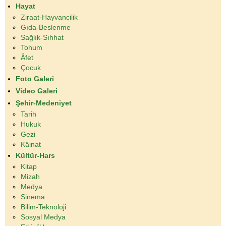
Hayat
Ziraat-Hayvancilik
Gıda-Beslenme
Sağlık-Sıhhat
Tohum
Âfet
Çocuk
Foto Galeri
Video Galeri
Şehir-Medeniyet
Tarih
Hukuk
Gezi
Kâinat
Kültür-Hars
Kitap
Mizah
Medya
Sinema
Bilim-Teknoloji
Sosyal Medya