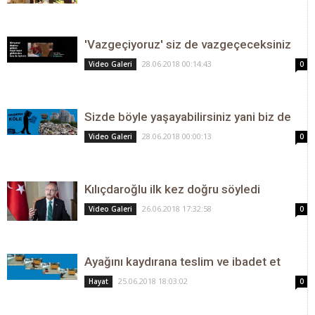
'Vazgeçiyoruz' siz de vazgeçeceksiniz
28.06.2018 00:14:43
Video Galeri
0
Sizde böyle yaşayabilirsiniz yani biz de
28.06.2018 00:00:13
Video Galeri
0
Kılıçdaroğlu ilk kez doğru söyledi
26.06.2018 17:32:58
Video Galeri
0
Ayağını kaydırana teslim ve ibadet et
25.06.2018 18:03:02
Hayat
0