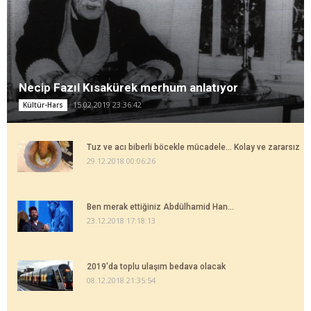
Necip Fazıl Kısakürek merhum anlatıyor
15.02.2019 23:36:42
Kültür-Hars
Tuz ve acı biberli böcekle mücadele... Kolay ve zararsız
29.12.2018 00:06:26
Ben merak ettiğiniz Abdülhamid Han...
23.12.2018 17:18:13
2019'da toplu ulaşım bedava olacak
08.12.2018 21:35:54