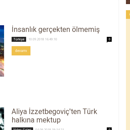
İnsanlık gerçekten ölmemiş
10.09.2018 16:49:10
Türkiye
0
devamı
Aliya İzzetbegoviç'ten Türk
halkına mektup
04.09.2018 19:14:21
Video Galeri
0