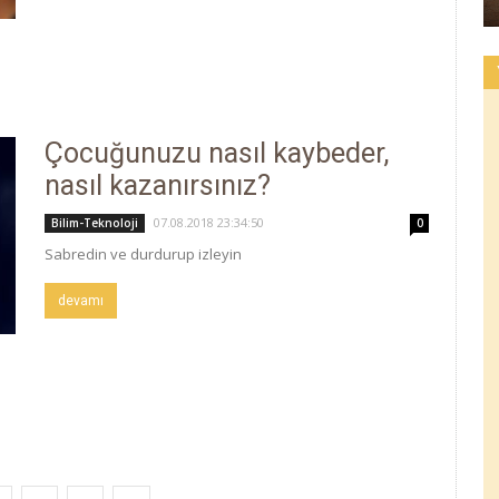
Çocuğunuzu nasıl kaybeder,
nasıl kazanırsınız?
07.08.2018 23:34:50
Bilim-Teknoloji
0
Sabredin ve durdurup izleyin
devamı