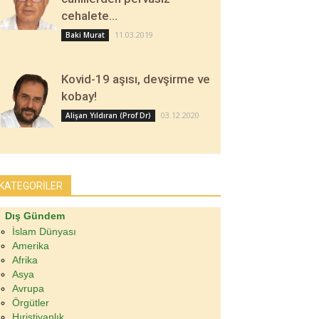
cehalete…
11.03.2019
Baki Murat
Kovid-19 aşısı, devşirme ve
kobay!
03.12.2020
Alişan Yıldıran (Prof Dr)
KATEGORİLER
Dış Gündem
İslam Dünyası
Amerika
Afrika
Asya
Avrupa
Örgütler
Hıristiyanlık