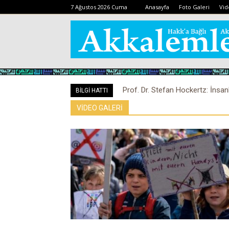
7 Ağustos 2026 Cuma
Anasayfa
Foto Galeri
Vid
Prof. Dr. Stefan Hockertz: İnsan
Kovid-19 aşısı, devşirme ve 
BİLGİ HATTI
kalabilir
VİDEO GALERİ