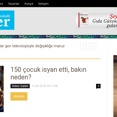
eo
Yazarlar
Künye
İletişim
lar gen teknolojisiyle değişikliğe maruz
kobay!
150 çocuk isyan etti, bakın
neden?
12.09.2018 19:11:08
Video Galeri
0
devamı