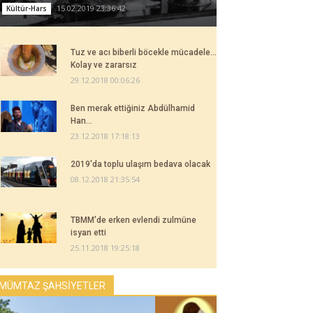
15.02.2019 23:36:42
Kültür-Hars
Tuz ve acı biberli böcekle mücadele...
Kolay ve zararsız
29.12.2018 00:06:26
Ben merak ettiğiniz Abdülhamid
Han...
23.12.2018 17:18:13
2019'da toplu ulaşım bedava olacak
08.12.2018 21:35:54
TBMM'de erken evlendi zulmüne
isyan etti
25.11.2018 19:25:18
MÜMTAZ ŞAHSİYETLER