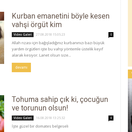
Kurban emanetini böyle kesen
vahşi örgüt kim
27.08.2018 15:05:23
Video Galeri
0
Allah rızası için bağışladığınız kurbanınızı bazı büyük
yardım örgütleri işte bu vahşi yöntemle üstelik keyif
alarak kesiyor. Lanet olsun size...
devamı
Tohuma sahip çık ki, çocuğun
ve torunun olsun!
16.08.2018 13:25:32
Video Galeri
0
İşte güzel bir domates belgeseli