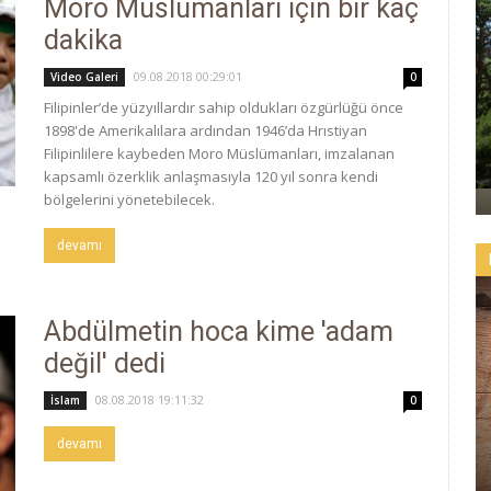
Moro Müslümanları için bir kaç
dakika
09.08.2018 00:29:01
Video Galeri
0
Filipinler’de yüzyıllardır sahip oldukları özgürlüğü önce
1898'de Amerikalılara ardından 1946’da Hrıstiyan
Filipinlilere kaybeden Moro Müslümanları, imzalanan
kapsamlı özerklik anlaşmasıyla 120 yıl sonra kendi
bölgelerini yönetebilecek.
devamı
Abdülmetin hoca kime 'adam
değil' dedi
08.08.2018 19:11:32
İslam
0
devamı