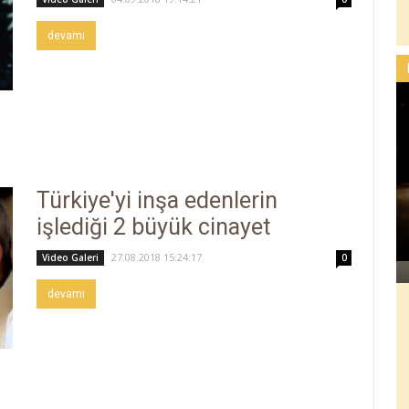
devamı
Türkiye'yi inşa edenlerin
işlediği 2 büyük cinayet
27.08.2018 15:24:17
Video Galeri
0
devamı