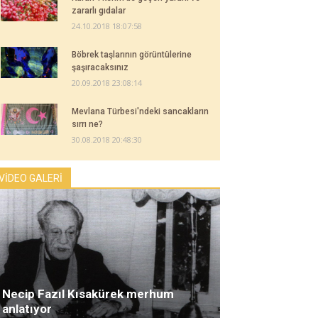
zararlı gıdalar
24.10.2018 18:07:58
Böbrek taşlarının görüntülerine
şaşıracaksınız
20.09.2018 23:08:14
Mevlana Türbesi'ndeki sancakların
sırrı ne?
30.08.2018 20:48:30
VİDEO GALERİ
Necip Fazıl Kısakürek merhum
anlatıyor