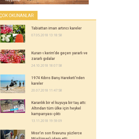
ÇOK OKUNANLAR
Tabiattan iman artırıcı kareler
07.05.2018 13:18:58
Kuran-ı kerim'de geçen yararlı ve
zararlı gıdalar
24.10.2018 18:07:58
1974 Kıbrıs Barış Hareketi'nden
kareler
20.07.2018 11:47:58
Karanlık bir el kuyuya bir taş attı:
Altından tüm ülke için heykel
kampanyası çıktı
13.11.2018 19:59:09
Mısır'ın son firavunu yüzlerce
Müslüman'ı idam etti