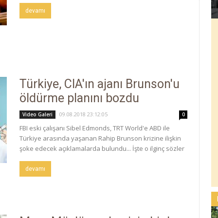
devamı
Türkiye, CIA'ın ajanı Brunson'u
öldürme planını bozdu
09.08.2018 23:12:05
Video Galeri
0
FBI eski çalışanı Sibel Edmonds, TRT World'e ABD ile
Türkiye arasında yaşanan Rahip Brunson krizine ilişkin
şoke edecek açıklamalarda bulundu... İşte o ilginç sözler
devamı