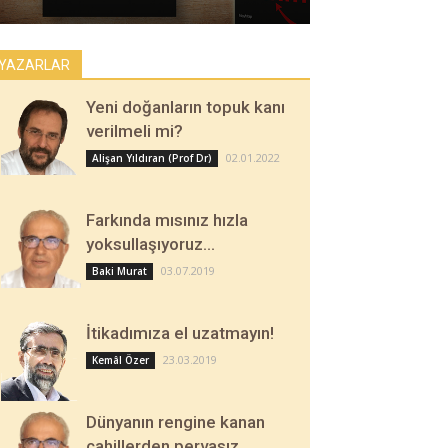
YAZARLAR
Yeni doğanların topuk kanı
verilmeli mi?
02.01.2022
Alişan Yıldıran (Prof Dr)
Farkında mısınız hızla
yoksullaşıyoruz…
03.07.2019
Baki Murat
İtikadımıza el uzatmayın!
23.03.2019
Kemâl Özer
Dünyanın rengine kanan
cahillerden pervasız