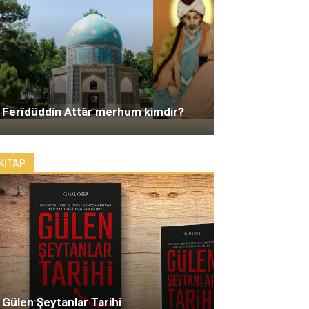
Ferîdüddin Attâr merhum kimdir?
KİTAP
Gülen Şeytanlar Tarihi