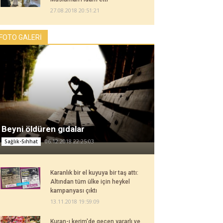
27.08.2018 20:51:21
FOTO GALERİ
Beyni öldüren gıdalar
06.12.2018 22:25:03
Sağlık-Sıhhat
Karanlık bir el kuyuya bir taş attı:
Altından tüm ülke için heykel
kampanyası çıktı
13.11.2018 19:59:09
Kuran-ı kerim'de geçen yararlı ve