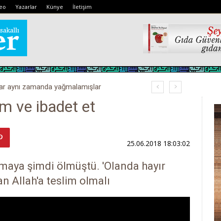
eo
Yazarlar
Künye
İletişim
lar aynı zamanda yağmalamışlar
im ve ibadet et
25.06.2018 18:03:02
rmaya şimdi ölmüştü. 'Olanda hayır
an Allah'a teslim olmalı