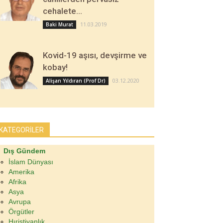
cehalete…
11.03.2019
Baki Murat
Kovid-19 aşısı, devşirme ve
kobay!
03.12.2020
Alişan Yıldıran (Prof Dr)
KATEGORİLER
Dış Gündem
İslam Dünyası
Amerika
Afrika
Asya
Avrupa
Örgütler
Hıristiyanlık