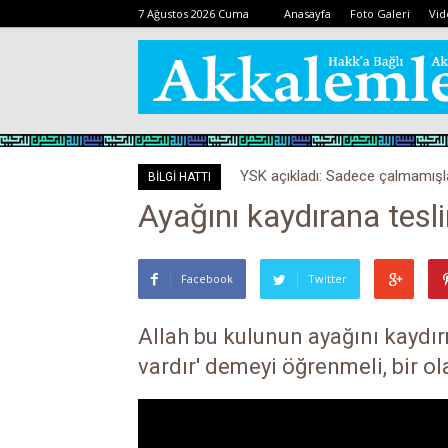
7 Ağustos 2026 Cuma
Anasayfa
Foto Galeri
Vid
YSK açıkladı: Sadece çalmamış
BİLGİ HATTI
Ayağını kaydırana tesl
Facebook
Twitter
Allah bu kulunun ayağını kaydı
vardır' demeyi öğrenmeli, bir ol