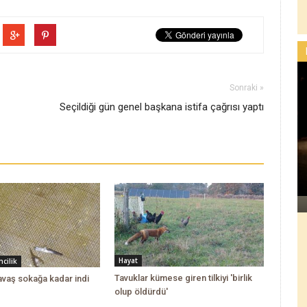
Sonraki »
Seçildiği gün genel başkana istifa çağrısı yaptı
Hayat
cilik
Tavuklar kümese giren tilkiyi 'birlik
savaş sokağa kadar indi
olup öldürdü'