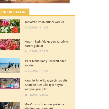
ÇOK OKUNANLAR
Tabiattan iman artırıcı kareler
07.05.2018 13:18:58
Kuran-ı kerim'de geçen yararlı ve
zararlı gıdalar
24.10.2018 18:07:58
1974 Kıbrıs Barış Hareketi'nden
kareler
20.07.2018 11:47:58
Karanlık bir el kuyuya bir taş attı:
Altından tüm ülke için heykel
kampanyası çıktı
13.11.2018 19:59:09
Mısır'ın son firavunu yüzlerce
Müslüman'ı idam etti