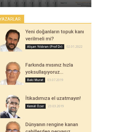
YAZARLAR
Yeni doğanların topuk kanı
verilmeli mi?
02.01.2022
Alişan Yıldıran (Prof Dr)
Farkında mısınız hızla
yoksullaşıyoruz…
03.07.2019
Baki Murat
İtikadımıza el uzatmayın!
23.03.2019
Kemâl Özer
Dünyanın rengine kanan
cahillerden pervasız