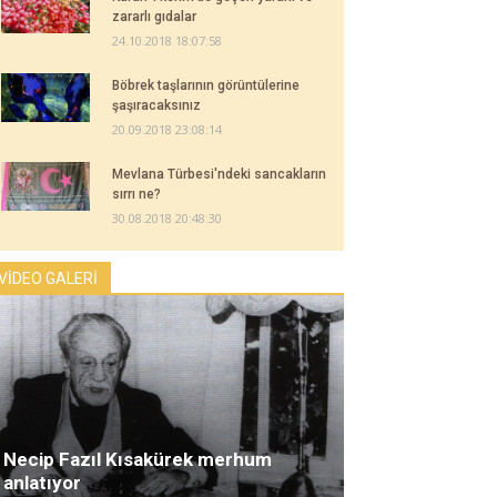
zararlı gıdalar
24.10.2018 18:07:58
Böbrek taşlarının görüntülerine
şaşıracaksınız
20.09.2018 23:08:14
Mevlana Türbesi'ndeki sancakların
sırrı ne?
30.08.2018 20:48:30
VİDEO GALERİ
Necip Fazıl Kısakürek merhum
anlatıyor