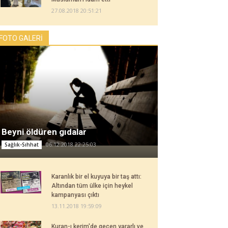
27.08.2018 20:51:21
FOTO GALERİ
Beyni öldüren gıdalar
06.12.2018 22:25:03
Sağlık-Sıhhat
Karanlık bir el kuyuya bir taş attı:
Altından tüm ülke için heykel
kampanyası çıktı
13.11.2018 19:59:09
Kuran-ı kerim'de geçen yararlı ve