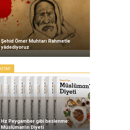
Şehid Ömer Muhtarı Rahmetle
yâdediyoruz
KİTAP
Hz Peygamber gibi beslenme:
Müslüman'ın Diyeti