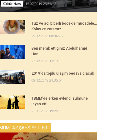
15.02.2019 23:36:42
Kültür-Hars
Tuz ve acı biberli böcekle mücadele...
Kolay ve zararsız
29.12.2018 00:06:26
Ben merak ettiğiniz Abdülhamid
Han...
23.12.2018 17:18:13
2019'da toplu ulaşım bedava olacak
08.12.2018 21:35:54
TBMM'de erken evlendi zulmüne
isyan etti
25.11.2018 19:25:18
MÜMTAZ ŞAHSİYETLER