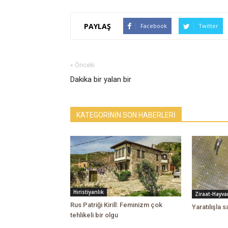
PAYLAŞ
Facebook
Twitter
« Önceki
Dakika bir yalan bir
KATEGORİNİN SON HABERLERİ
Hıristiyanlık
Ziraat-Hayvan
Rus Patriği Kirill: Feminizm çok
Yaratılışla 
tehlikeli bir olgu