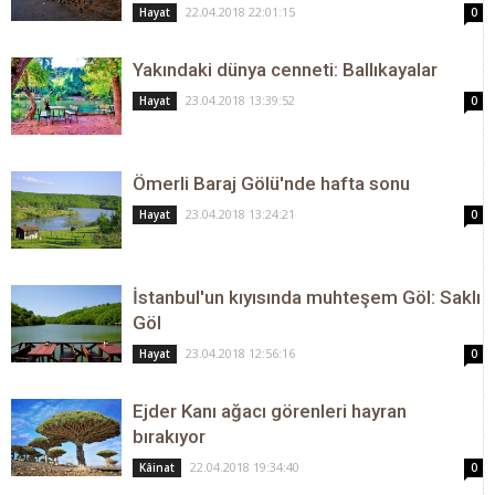
22.04.2018 22:01:15
Hayat
0
Yakındaki dünya cenneti: Ballıkayalar
23.04.2018 13:39:52
Hayat
0
Ömerli Baraj Gölü'nde hafta sonu
23.04.2018 13:24:21
Hayat
0
İstanbul'un kıyısında muhteşem Göl: Saklı
Göl
23.04.2018 12:56:16
Hayat
0
Ejder Kanı ağacı görenleri hayran
bırakıyor
22.04.2018 19:34:40
Kâinat
0