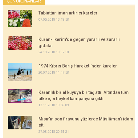
ÇOK OKUNANLAR
Tabiattan iman artırıcı kareler
07.05.2018 13:18:58
Kuran-ı kerim'de geçen yararlı ve zararlı
gıdalar
24.10.2018 18:07:58
1974 Kıbrıs Barış Hareketi'nden kareler
20.07.2018 11:47:58
Karanlık bir el kuyuya bir taş attı: Altından tüm
ülke için heykel kampanyası çıktı
13.11.2018 19:59:09
Mısır'ın son firavunu yüzlerce Müslüman'ı idam
etti
27.08.2018 20:51:21