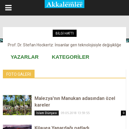
BİLGİ HATTI
Prof. Dr. Stefan Hockertz: İnsanlar gen teknolojisiyle değişikliğe
Kovid-19 aşısı, devşirme ve kobay!
maruz kalabilir
YAZARLAR
KATEGORİLER
FOTO GALERİ
Malezya'nın Manukan adasından özel
kareler
09.05.2018 13:59:55
İslam Dünyası
0
Kilauea Yanardağı patladı