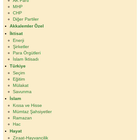
AK Parti
MHP
CHP
Diğer Partiler
Akkalemler Özel
İktisat
Enerji
Şirketler
Para Örgütleri
İslam İktisadı
Türkiye
Seçim
Eğitim
Mülakat
Savunma
İslam
Kıssa ve Hisse
Mümtaz Şahsiyetler
Ramazan
Hac
Hayat
Ziraat-Hayvancilik