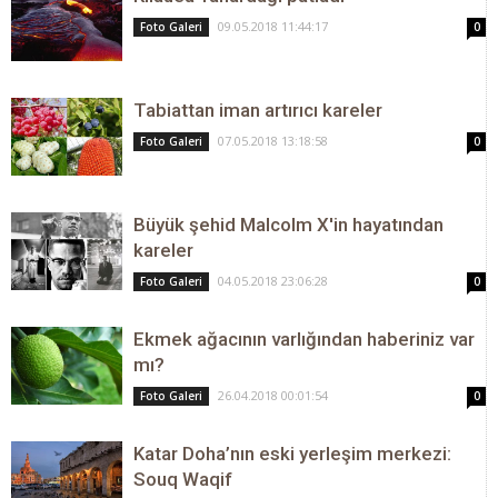
09.05.2018 11:44:17
Foto Galeri
0
Tabiattan iman artırıcı kareler
07.05.2018 13:18:58
Foto Galeri
0
Büyük şehid Malcolm X'in hayatından
kareler
04.05.2018 23:06:28
Foto Galeri
0
Ekmek ağacının varlığından haberiniz var
mı?
26.04.2018 00:01:54
Foto Galeri
0
Katar Doha’nın eski yerleşim merkezi:
Souq Waqif