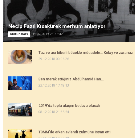
Necip Fazıl Kısakürek merhum anlatıyor
15.02.2019 23:36:42
Kültür-Hars
Tuz ve acı biberli böcekle mücadele... Kolay ve zararsız
29.12.2018 00:06:26
Ben merak ettiğiniz Abdülhamid Han...
23.12.2018 17:18:13
2019'da toplu ulaşım bedava olacak
08.12.2018 21:35:54
TBMM'de erken evlendi zulmüne isyan etti