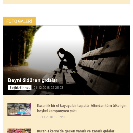
FOTO GALERİ
Beyni öldüren gıdalar
06.12.2018 22:25:03
Sağlık-Sıhhat
Karanlık bir el kuyuya bir taş attı: Altından tüm ülke için
heykel kampanyası çıktı
13.11.2018 19:59:09
Kuran-ı kerim'de geçen yararlı ve zararlı gıdalar