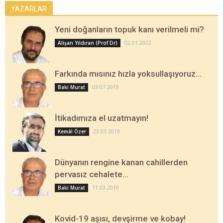
YAZARLAR
Yeni doğanların topuk kanı verilmeli mi?
02.01.2022
Alişan Yıldıran (Prof Dr)
Farkında mısınız hızla yoksullaşıyoruz…
03.07.2019
Baki Murat
İtikadımıza el uzatmayın!
23.03.2019
Kemâl Özer
Dünyanın rengine kanan cahillerden
pervasız cehalete…
11.03.2019
Baki Murat
Kovid-19 aşısı, devşirme ve kobay!