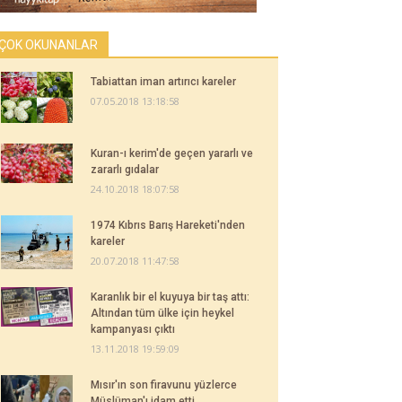
ÇOK OKUNANLAR
Tabiattan iman artırıcı kareler
07.05.2018 13:18:58
Kuran-ı kerim'de geçen yararlı ve
zararlı gıdalar
24.10.2018 18:07:58
1974 Kıbrıs Barış Hareketi'nden
kareler
20.07.2018 11:47:58
Karanlık bir el kuyuya bir taş attı:
Altından tüm ülke için heykel
kampanyası çıktı
13.11.2018 19:59:09
Mısır'ın son firavunu yüzlerce
Müslüman'ı idam etti