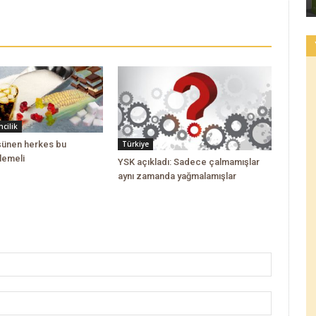
cilik
üşünen herkes bu
Türkiye
lemeli
YSK açıkladı: Sadece çalmamışlar
aynı zamanda yağmalamışlar