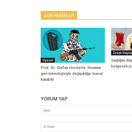
SON HABERLER
Ziraat-Hayvan
Sağlığını d
Siyaset
belgeseli iz
Prof. Dr. Stefan Hockertz: İnsanlar
gen teknolojisiyle değişikliğe maruz
kalabilir
YORUM YAP