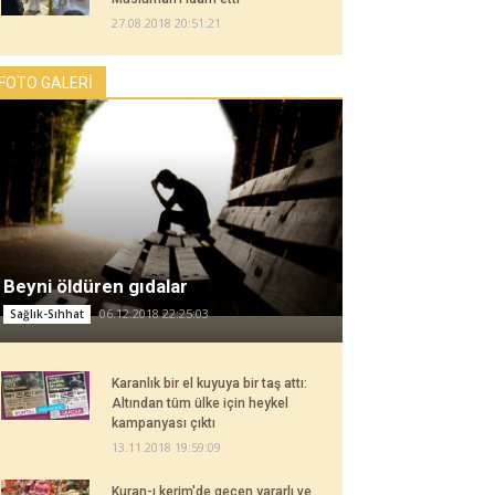
27.08.2018 20:51:21
FOTO GALERİ
Beyni öldüren gıdalar
06.12.2018 22:25:03
Sağlık-Sıhhat
Karanlık bir el kuyuya bir taş attı:
Altından tüm ülke için heykel
kampanyası çıktı
13.11.2018 19:59:09
Kuran-ı kerim'de geçen yararlı ve