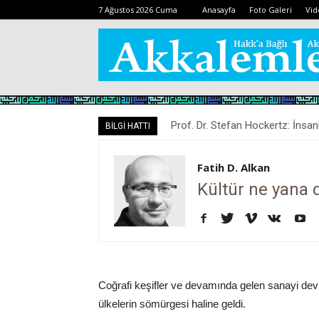
7 Ağustos 2026 Cuma
Anasayfa
Foto Galeri
Vid
Prof. Dr. Stefan Hockertz: İnsan
BİLGİ HATTI
kalabilir
Fatih D. Alkan
Kültür ne yana 
Coğrafi keşifler ve devamında gelen sanayi devr
ülkelerin sömürgesi haline geldi.