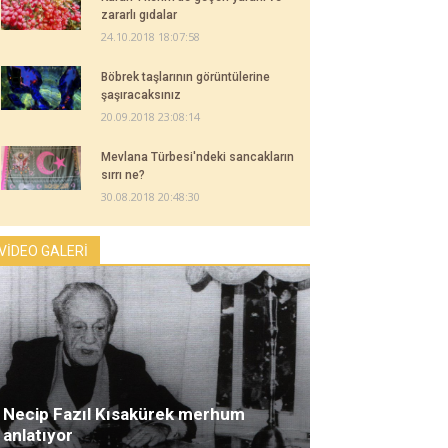
zararlı gıdalar
24.10.2018 18:07:58
Böbrek taşlarının görüntülerine
şaşıracaksınız
20.09.2018 23:08:14
Mevlana Türbesi'ndeki sancakların
sırrı ne?
30.08.2018 20:48:30
VİDEO GALERİ
Necip Fazıl Kısakürek merhum
anlatıyor