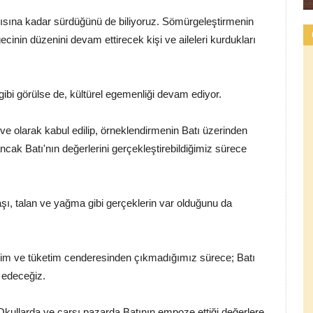
arısına kadar sürdüğünü de biliyoruz. Sömürgeleştirmenin
cinin düzenini devam ettirecek kişi ve aileleri kurdukları
gibi görülse de, kültürel egemenliği devam ediyor.
Zirve olarak kabul edilip, örneklendirmenin Batı üzerinden
ncak Batı'nın değerlerini gerçekleştirebildiğimiz sürece
şı, talan ve yağma gibi gerçeklerin var olduğunu da
etim ve tüketim cenderesinden çıkmadığımız sürece; Batı
t edeceğiz.
 Okullarda ve çarşı pazarda Batının empoze ettiği değerlere