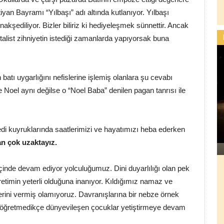
iyan Bayramı “Yılbaşı” adı altında kutlanıyor. Yılbaşı
nakşediliyor. Bizler biliriz ki hediyeleşmek sünnettir. Ancak
alist zihniyetin istediği zamanlarda yapıyorsak buna
batı uygarlığını nefislerine işlemiş olanlara şu cevabı
e Noel aynı değilse o “Noel Baba” denilen pagan tanrısı ile
di kuyruklarında saatlerimizi ve hayatımızı heba ederken
n çok uzaktayız.
 içinde devam ediyor yolculuğumuz. Dini duyarlılığı olan pek
retimin yeterli olduğuna inanıyor. Kıldığımız namaz ve
lerini vermiş olamıyoruz. Davranışlarına bir nebze örnek
nı öğretmedikçe dünyevileşen çocuklar yetiştirmeye devam