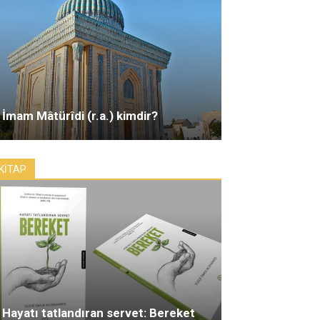
İmam Mâtürîdi (r.a.) kimdir?
KİTAP
Hayatı tatlandıran servet: Bereket