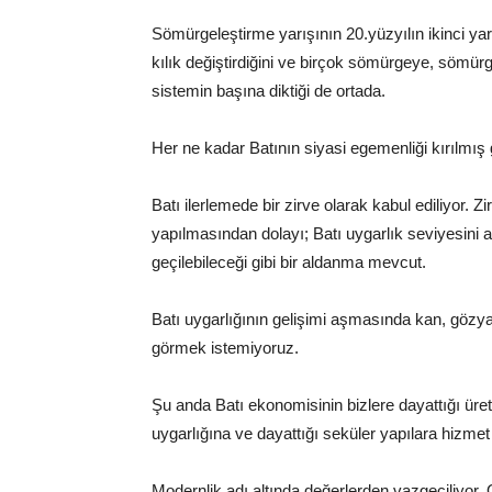
Sömürgeleştirme yarışının 20.yüzyılın ikinci y
kılık değiştirdiğini ve birçok sömürgeye, sömürge
sistemin başına diktiği de ortada.
Her ne kadar Batının siyasi egemenliği kırılmış 
Batı ilerlemede bir zirve olarak kabul ediliyor. 
yapılmasından dolayı; Batı uygarlık seviyesini a
geçilebileceği gibi bir aldanma mevcut.
Batı uygarlığının gelişimi aşmasında kan, gözya
görmek istemiyoruz.
Şu anda Batı ekonomisinin bizlere dayattığı ür
uygarlığına ve dayattığı seküler yapılara hizme
Modernlik adı altında değerlerden vazgeçiliyor.