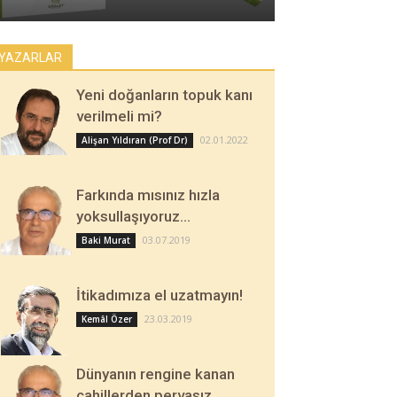
YAZARLAR
Yeni doğanların topuk kanı
verilmeli mi?
02.01.2022
Alişan Yıldıran (Prof Dr)
Farkında mısınız hızla
yoksullaşıyoruz…
03.07.2019
Baki Murat
İtikadımıza el uzatmayın!
23.03.2019
Kemâl Özer
Dünyanın rengine kanan
cahillerden pervasız