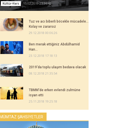
15.02.2019 23:36:42
Kültür-Hars
Tuz ve acı biberli böcekle mücadele...
Kolay ve zararsız
29.12.2018 00:06:26
Ben merak ettiğiniz Abdülhamid
Han...
23.12.2018 17:18:13
2019'da toplu ulaşım bedava olacak
08.12.2018 21:35:54
TBMM'de erken evlendi zulmüne
isyan etti
25.11.2018 19:25:18
MÜMTAZ ŞAHSİYETLER