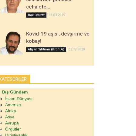
cehalete…
11.03.2019
Baki Murat
Kovid-19 aşısı, devşirme ve
kobay!
03.12.2020
Alişan Yıldıran (Prof Dr)
KATEGORİLER
Dış Gündem
İslam Dünyası
Amerika
Afrika
Asya
Avrupa
Örgütler
Hıristiyanlık