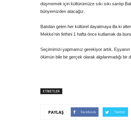
düşmemek için kültürümüze sıkı sıkı sarılıp Batı
bünyemizden atacağız.
Batıdan gelen her kültürel dayatmaya illa ki alte
Mekke'nin fethini 1 hafta önce kutlamak da buna
Seçimimizi yapmamız gerekiyor artık. Eşyanın as
ölümün bile bir gerçek olarak algılanmadığı bir 
ETİKETLER
PAYLAŞ
Facebook
Twitter