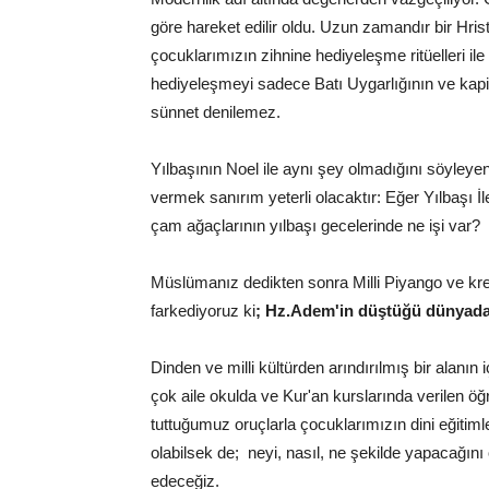
göre hareket edilir oldu. Uzun zamandır bir Hrist
çocuklarımızın zihnine hediyeleşme ritüelleri ile 
hediyeleşmeyi sadece Batı Uygarlığının ve kapit
sünnet denilemez.
Yılbaşının Noel ile aynı şey olmadığını söyleyen 
vermek sanırım yeterli olacaktır: Eğer Yılbaşı İl
çam ağaçlarının yılbaşı gecelerinde ne işi var?
Müslümanız dedikten sonra Milli Piyango ve kre
farkediyoruz ki
; Hz.Adem'in düştüğü dünyada
Dinden ve milli kültürden arındırılmış bir alanın
çok aile okulda ve Kur'an kurslarında verilen öğ
tuttuğumuz oruçlarla çocuklarımızın dini eğitim
olabilsek de; neyi, nasıl, ne şekilde yapacağı
edeceğiz.