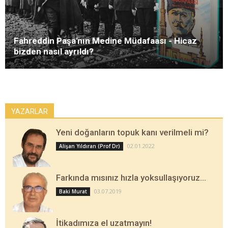
Fahreddin Paşa'nın Medine Müdafaası - Hicaz
bizden nasıl ayrıldı?
YAZARLAR
Yeni doğanların topuk kanı verilmeli mi?
02.01.2022
Alişan Yıldıran (Prof Dr)
Farkında mısınız hızla yoksullaşıyoruz…
03.07.2019
Baki Murat
İtikadımıza el uzatmayın!