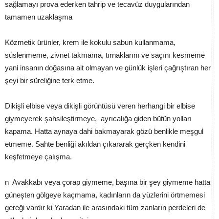
sağlamayı prova ederken tahrip ve tecavüz duygularından
tamamen uzaklaşma
Közmetik ürünler, krem ile kokulu sabun kullanmama,
süslenmeme, zivnet takmama, tırnaklarını ve saçını kesmeme
yani insanın doğasına ait olmayan ve günlük işleri çağrıştıran her
şeyi bir süreliğine terk etme.
Dikişli elbise veya dikişli görüntüsü veren herhangi bir elbise
giymeyerek şahsileştirmeye, ayrıcalığa giden bütün yolları
kapama. Hatta aynaya dahi bakmayarak gözü benlikle meşgul
etmeme. Sahte benliği akıldan çıkararak gerçken kendini
keşfetmeye çalışma.
n Avakkabı veya çorap giymeme, başına bir şey giymeme hatta
güneşten gölgeye kaçmama, kadınların da yüzlerini örtmemesi
gereği vardır ki Yaradan ile arasındaki tüm zanların perdeleri de