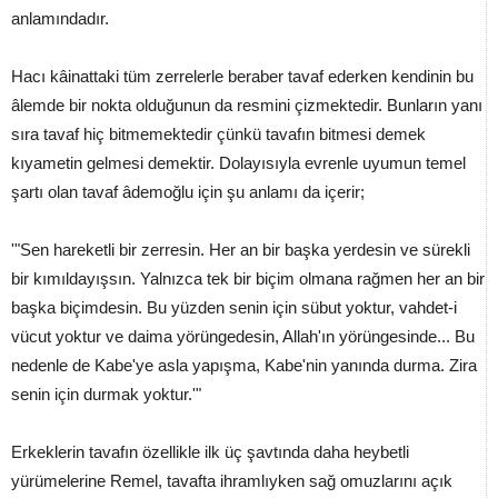
anlamındadır.
Hacı kâinattaki tüm zerrelerle beraber tavaf ederken kendinin bu
âlemde bir nokta olduğunun da resmini çizmektedir. Bunların yanı
sıra tavaf hiç bitmemektedir çünkü tavafın bitmesi demek
kıyametin gelmesi demektir. Dolayısıyla evrenle uyumun temel
şartı olan tavaf âdemoğlu için şu anlamı da içerir;
'"Sen hareketli bir zerresin. Her an bir başka yerdesin ve sürekli
bir kımıldayışsın. Yalnızca tek bir biçim olmana rağmen her an bir
başka biçimdesin. Bu yüzden senin için sübut yoktur, vahdet-i
vücut yoktur ve daima yörüngedesin, Allah'ın yörüngesinde... Bu
nedenle de Kabe'ye asla yapışma, Kabe'nin yanında durma. Zira
senin için durmak yoktur.'"
Erkeklerin tavafın özellikle ilk üç şavtında daha heybetli
yürümelerine Remel, tavafta ihramlıyken sağ omuzlarını açık