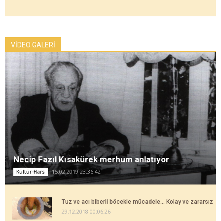
VİDEO GALERİ
Necip Fazıl Kısakürek merhum anlatıyor
15.02.2019 23:36:42
Kültür-Hars
Tuz ve acı biberli böcekle mücadele... Kolay ve zararsız
29.12.2018 00:06:26