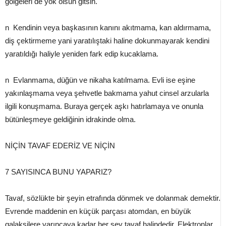
gölgeleri de yok olsun gitsin.
n Kendinin veya başkasının kanını akıtmama, kan aldırmama,
diş çektirmeme yani yaratılıştaki haline dokunmayarak kendini
yaratıldığı haliyle yeniden fark edip kucaklama.
n Evlanmama, düğün ve nikaha katılmama. Evli ise eşine
yakınlaşmama veya şehvetle bakmama yahut cinsel arzularla
ilgili konuşmama. Buraya gerçek aşkı hatırlamaya ve onunla
bütünleşmeye geldiğinin idrakinde olma.
NİÇİN TAVAF EDERİZ VE NİÇİN
7 SAYISINCA BUNU YAPARIZ?
Tavaf, sözlükte bir şeyin etrafında dönmek ve dolanmak demektir.
Evrende maddenin en küçük parçası atomdan, en büyük
galaksilere varıncaya kadar her şey tavaf halindedir. Elektronlar