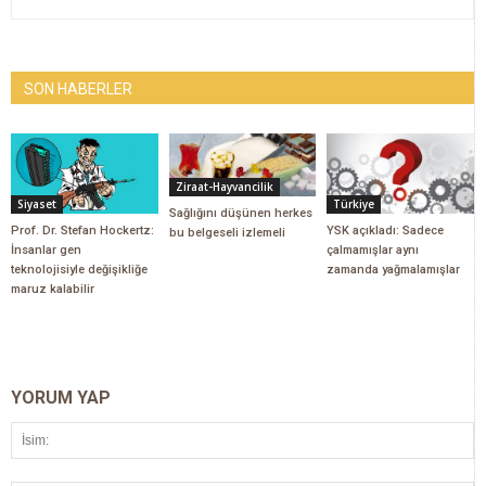
SON HABERLER
Ziraat-Hayvancilik
Siyaset
Türkiye
Sağlığını düşünen herkes
Prof. Dr. Stefan Hockertz:
YSK açıkladı: Sadece
bu belgeseli izlemeli
İnsanlar gen
çalmamışlar aynı
teknolojisiyle değişikliğe
zamanda yağmalamışlar
maruz kalabilir
YORUM YAP