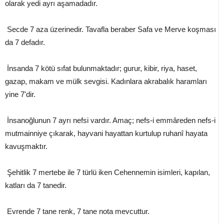
olarak yedi ayrı aşamadadır.
Secde 7 aza üzerinedir. Tavafla beraber Safa ve Merve koşması
da 7 defadır.
İnsanda 7 kötü sıfat bulunmaktadır; gurur, kibir, riya, haset,
gazap, makam ve mülk sevgisi. Kadınlara akrabalık haramları
yine 7'dir.
İnsanoğlunun 7 ayrı nefsi vardır. Amaç; nefs-i emmâreden nefs-i
mutmainniye çıkarak, hayvani hayattan kurtulup ruhanî hayata
kavuşmaktır.
Şehitlik 7 mertebe ile 7 türlü iken Cehennemin isimleri, kapılan,
katları da 7 tanedir.
Evrende 7 tane renk, 7 tane nota mevcuttur.