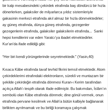
bir kalp mesabesindeki çekirdek etrafında baş döndürcü bir hızla
dönerlerken, galaksiler de milyarlarca yıldız sistemleriyle
gakasinin merkezi etrafında akıl almaz bir hızla dönmektedirler;
ay güneş etrafında, dünya güneş etrafında, gezegenler
gezegenlerin etrafında, galaksiler galaksilerin etrafında... Sanki
hepsi kendilerini var eden Yaratcı'ya ibadet etmektedirler.
Kur'an'da ifade edildiği gibi:
“Her biri kendi yörüngelerinde seyretmektedir.” (Yasin,40)
Kısaca Kâbe etrafında tavaf tevhid fikrini temsil etmektedir. Atom
çekirdeklerimi etrafındaki elektronların, sürekli ve muntazam bir
şekilde çekirdeğin etrafında dönmesi Kuran-ı Kerim tarafından
açıkça Allah'ı tespih olarak ifade edilmiştir. Bu bakımdan, İslâm'ın
sembolü olan Kâbe etrafında dönmek; dine gönül vermek, onun
etrafında pervane kesilmek ve Allah'a bütün kalbiyle bağlanarak
birlikten ayrılmamak ve bu birliği koramaya çalışmak