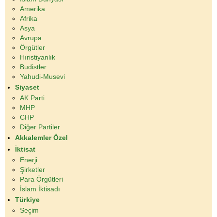
Amerika
Afrika
Asya
Avrupa
Örgütler
Hıristiyanlık
Budistler
Yahudi-Musevi
Siyaset
AK Parti
MHP
CHP
Diğer Partiler
Akkalemler Özel
İktisat
Enerji
Şirketler
Para Örgütleri
İslam İktisadı
Türkiye
Seçim