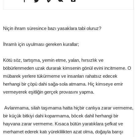
Niçin ihram süresince bazı yasaklara tabi oluruz?
İhramlı için uyulması gereken kurallar;
Kötü söz, tartışma, yemin etme, yalan, hırsızlık ve
böbürlenmeden uzak durarak kimsenin gönül evini incitmeme. O
mübarek yerlere tükürmeme ve insanları rahatsız edecek
herhangi bir çöpü dahi sağa-sola atmama. Hiç kimseye emir
vermeyerek eşitliğin gerçek provasını yapma.
Avlanmama, silah taşımama hatta hiçbir canlıya zarar vermeme,
bir küçük bitkiyi dahi koparmama, böcek dahil herhangi bir
hayvana zarar vermeme. Kısaca bütün yaratıklara şefkat ve
merhamet ederek katı yüreklilikten azat olma, doğayla barışı