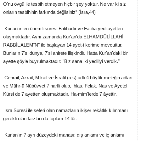
O'nu övgü ile tesbih etmeyen hiçbir şey yoktur. Ne var ki siz
onların tesbihinin farkında değilsiniz” (İsra,44)
Kur'an'ın en önemli suresi Fatihadır ve Fatiha yedi ayetten
oluşmaktadır. Aynı zamanda Kur'an'da ELHAMDÜLİLLAHİ
RABBİL ALEMîN" ile başlayan 14 ayet-i kerime mevcuttur.
Bunların 7'si dünya, 7'si ahirete ilişkindir. Hatta Kur'an'daki bir
ayette şöyle buyrulmaktadır: "Biz sana iki yediliyi verdik."
Cebrail, Azrail, Mikail ve İsrafil (a.s) adlı 4 büyük meleğin adları
ve Mühr-ü Nübüvvet 7 harfli olup, İhlas, Felak, Nas ve Ayetel
Kürsi de 7 ayetten oluşmaktadır. Ha-mim'lerde 7 âyettir.
İsra Suresi ile seferi olan namazların ikişer rekâtlık kılınması
gerekli olan farzları da toplam 14'tür.
Kur'an'ın 7 ayrı düzeydeki manası; dış anlamı ve iç anlamı