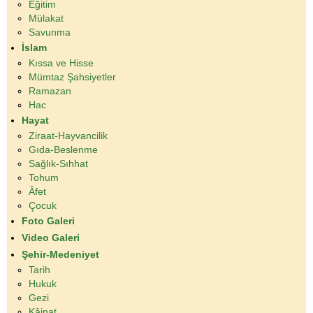
Eğitim
Mülakat
Savunma
İslam
Kıssa ve Hisse
Mümtaz Şahsiyetler
Ramazan
Hac
Hayat
Ziraat-Hayvancilik
Gıda-Beslenme
Sağlık-Sıhhat
Tohum
Âfet
Çocuk
Foto Galeri
Video Galeri
Şehir-Medeniyet
Tarih
Hukuk
Gezi
Kâinat