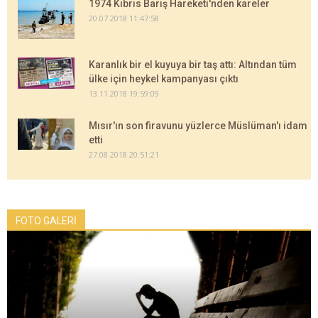
1974 Kıbrıs Barış Hareketi'nden kareler
20.07.2018 11:47:58
Karanlık bir el kuyuya bir taş attı: Altından tüm
ülke için heykel kampanyası çıktı
13.11.2018 19:59:09
Mısır'ın son firavunu yüzlerce Müslüman'ı idam
etti
27.08.2018 20:51:21
FOTO GALERİ