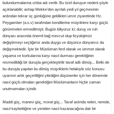
bulundurmalarına ıztıba adı verilir. Bu özel duruşun nedeni şöyle
açıklanabilir; ashap Mekke'den ayrılalı yedi yıl geçmesinin
ardından tekrar üç günlüğüne geldikleri umre ziyaretinde Hz.
Peygamber (a.s.v) tarafından kendilerine müşriklere karşı güçlü
görünmeleri emredilmişti. Bugün biliyoruz ki; duruş ve ruh
dünyası arasında önemli bağ mevcut olup fizyolojimizi
değiştirmeyi seçtiğimiz anda duygu ve düşünce dünyamız da
değişmektedir. İşte bir Müslüman ferd olarak ve ümmet olarak
yaşama ve korkularına karşı nasıl durması gerektiğinin
resmedildiği bir duruşla gerçekleştirilir tavaf adlı dönüş... Belki de
bu duruşla yapılan bu dönüş müşriklerin helakiyle söz konusu
uyarının artık geçerliliğini yitirdiğini düşünenler için her dönemde
nasıl güçlü olmaları gerektiğini Müslümanların hiçbir zaman
unutmamaları içindir.
Maddi güç, manevi güç, moral güç... Tavaf aslında neleri, nerede,
nasıl kaybettiğine ve yeniden nasıl kazanacağına dair bir