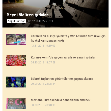
Beyni öldüren gıdalar
06.12.2018 22:25:03
Sağlık-Sıhhat
Karanlık bir el kuyuya bir taş attı: Altından tüm ülke için
heykel kampanyası çıktı
13.11.2018 19:59:09
Kuran-ı kerim'de geçen yararlı ve zararlı gıdalar
24.10.2018 18:07:58
Böbrek taşlarının görüntülerine şaşıracaksınız
20.09.2018 23:08:14
Mevlana Türbesi'ndeki sancakların sırrı ne?
30.08.2018 20:48:30