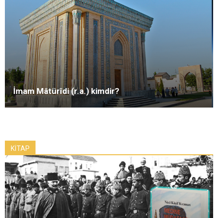
İmam Mâtürîdi (r.a.) kimdir?
KİTAP