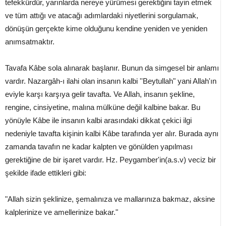
tefekkürdür, yarınlarda nereye yürümesi gerektiğini tayin etmek
ve tüm attığı ve atacağı adımlardaki niyetlerini sorgulamak,
dönüşün gerçekte kime olduğunu kendine yeniden ve yeniden
anımsatmaktır.
Tavafa Kâbe sola alınarak başlanır. Bunun da simgesel bir anlamı
vardır. Nazargâh-ı ilahi olan insanın kalbi ''Beytullah" yani Allah'ın
eviyle karşı karşıya gelir tavafta. Ve Allah, insanın şekline,
rengine, cinsiyetine, malına mülküne değil kalbine bakar. Bu
yönüyle Kâbe ile insanın kalbi arasındaki dikkat çekici ilgi
nedeniyle tavafta kişinin kalbi Kâbe tarafında yer alır. Burada aynı
zamanda tavafın ne kadar kalpten ve gönülden yapılması
gerektiğine de bir işaret vardır. Hz. Peygamber'in(a.s.v) veciz bir
şekilde ifade ettikleri gibi:
"Allah sizin şeklinize, şemalınıza ve mallarınıza bakmaz, aksine
kalplerinize ve amellerinize bakar."