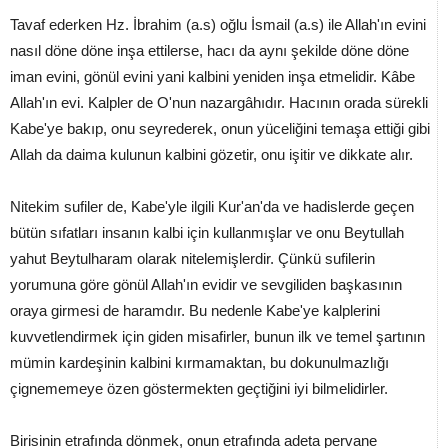
Tavaf ederken Hz. İbrahim (a.s) oğlu İsmail (a.s) ile Allah'ın evini
nasıl döne döne inşa ettilerse, hacı da aynı şekilde döne döne
iman evini, gönül evini yani kalbini yeniden inşa etmelidir. Kâbe
Allah'ın evi. Kalpler de O'nun nazargâhıdır. Hacının orada sürekli
Kabe'ye bakıp, onu seyrederek, onun yüceliğini temaşa ettiği gibi
Allah da daima kulunun kalbini gözetir, onu işitir ve dikkate alır.
Nitekim sufiler de, Kabe'yle ilgili Kur'an'da ve hadislerde geçen
bütün sıfatları insanın kalbi için kullanmışlar ve onu Beytullah
yahut Beytulharam olarak nitelemişlerdir. Çünkü sufilerin
yorumuna göre gönül Allah'ın evidir ve sevgiliden başkasının
oraya girmesi de haramdır. Bu nedenle Kabe'ye kalplerini
kuvvetlendirmek için giden misafirler, bunun ilk ve temel şartının
mümin kardeşinin kalbini kırmamaktan, bu dokunulmazlığı
çignememeye özen göstermekten geçtiğini iyi bilmelidirler.
Birisinin etrafında dönmek, onun etrafında adeta pervane