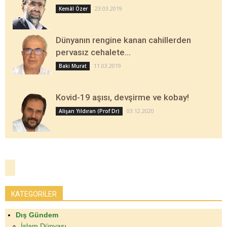
23.03.2019
Kemâl Özer
Dünyanın rengine kanan cahillerden
pervasız cehalete…
11.03.2019
Baki Murat
Kovid-19 aşısı, devşirme ve kobay!
03.12.2020
Alişan Yıldıran (Prof Dr)
KATEGORİLER
Dış Gündem
İslam Dünyası