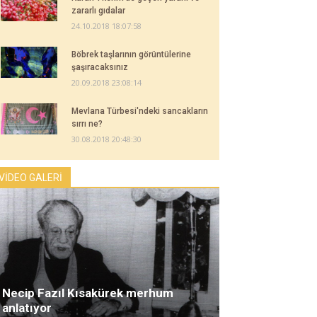
zararlı gıdalar
24.10.2018 18:07:58
Böbrek taşlarının görüntülerine
şaşıracaksınız
20.09.2018 23:08:14
Mevlana Türbesi'ndeki sancakların
sırrı ne?
30.08.2018 20:48:30
VİDEO GALERİ
Necip Fazıl Kısakürek merhum
anlatıyor