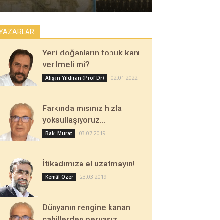
YAZARLAR
Yeni doğanların topuk kanı
verilmeli mi?
02.01.2022
Alişan Yıldıran (Prof Dr)
Farkında mısınız hızla
yoksullaşıyoruz…
03.07.2019
Baki Murat
İtikadımıza el uzatmayın!
23.03.2019
Kemâl Özer
Dünyanın rengine kanan
cahillerden pervasız