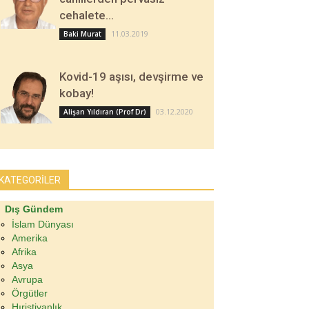
cehalete…
11.03.2019
Baki Murat
Kovid-19 aşısı, devşirme ve
kobay!
03.12.2020
Alişan Yıldıran (Prof Dr)
KATEGORİLER
Dış Gündem
İslam Dünyası
Amerika
Afrika
Asya
Avrupa
Örgütler
Hıristiyanlık