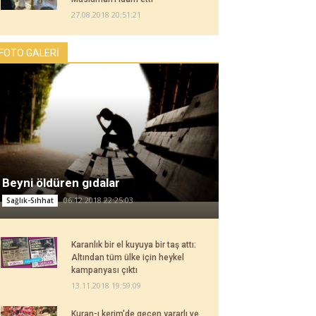
27.08.2018 20:51:21
FOTO GALERİ
Beyni öldüren gıdalar
06.12.2018 22:25:03
Sağlık-Sıhhat
Karanlık bir el kuyuya bir taş attı:
Altından tüm ülke için heykel
kampanyası çıktı
13.11.2018 19:59:09
Kuran-ı kerim'de geçen yararlı ve