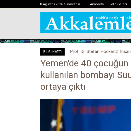
8 Ağustos 2026 Cumartesi
Anasayfa
Foto Galeri
Prof. Dr. Stefan Hockertz: İnsan
BİLGİ HATTI
kalabilir
Yemen'de 40 çocuğun ö
kullanılan bombayı Suu
ortaya çıktı