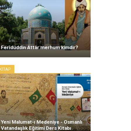
Ferîdüddin Attâr merhum kimdir?
KİTAP
Yeni Malumat-ı Medeniye - Osmanlı
Vatandaşlık Eğitimi Ders Kitabı