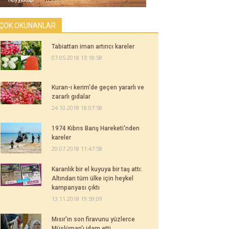
ÇOK OKUNANLAR
Tabiattan iman artırıcı kareler
07.05.2018 13:18:58
Kuran-ı kerim'de geçen yararlı ve
zararlı gıdalar
24.10.2018 18:07:58
1974 Kıbrıs Barış Hareketi'nden
kareler
20.07.2018 11:47:58
Karanlık bir el kuyuya bir taş attı:
Altından tüm ülke için heykel
kampanyası çıktı
13.11.2018 19:59:09
Mısır'ın son firavunu yüzlerce
Müslüman'ı idam etti