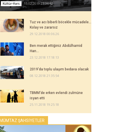
15.02.2019 23:36:42
Kültür-Hars
Tuz ve acı biberli böcekle mücadele...
Kolay ve zararsız
29.12.2018 00:06:26
Ben merak ettiğiniz Abdülhamid
Han...
23.12.2018 17:18:13
2019'da toplu ulaşım bedava olacak
08.12.2018 21:35:54
TBMM'de erken evlendi zulmüne
isyan etti
25.11.2018 19:25:18
MÜMTAZ ŞAHSİYETLER