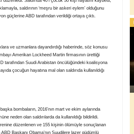
ı düzenledi. Saldırıda 40'ı çocuk 50 kişi hayatını kaybetti,
ıklamayla, saldırının ‘meşru bir askeri eylem' olduğunu
n güçlerine ABD tarafından verildiği ortaya çıktı.
klara ve uzmanlara dayandırdığı haberinde, söz konusu
ombayı Amerikan Lockheed Martin firmasının ürettiği
ABD tarafından Suudi Arabistan öncülüğündeki koalisyona
yıda çocuğun hayatına mal olan saldırıda kullanıldığı
aşka bombaların, 2016'nın mart ve ekim aylarında
e neden olan saldırılarda da kullanıldığı bildirildi.
renine düzenlenen ve 155 kişinin ölümüyle sonuçlanan
in ABD Başkanı Obama'nın Suudilere lazer güdümlü