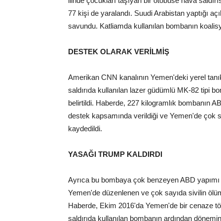
ilinde çocukları taşıyan bir otobüse hava saldırıs
77 kişi de yaralandı. Suudi Arabistan yaptığı aç
savundu. Katliamda kullanılan bombanın koalisyo
DESTEK OLARAK VERİLMİŞ
Amerikan CNN kanalının Yemen'deki yerel tanı
saldırıda kullanılan lazer güdümlü MK-82 tipi b
belirtildi. Haberde, 227 kilogramlık bombanın 
destek kapsamında verildiği ve Yemen'de çok sa
kaydedildi.
YASAĞI TRUMP KALDIRDI
Ayrıca bu bombaya çok benzeyen ABD yapımı b
Yemen'de düzenlenen ve çok sayıda sivilin ölümün
Haberde, Ekim 2016'da Yemen'de bir cenaze tö
saldırıda kullanılan bombanın ardından dönem