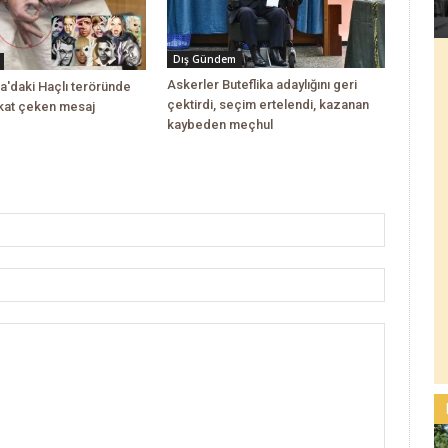
Dış Gündem
Askerler Buteflika adaylığını geri
a'daki Haçlı teröründe
çektirdi, seçim ertelendi, kazanan
kkat çeken mesaj
kaybeden meçhul