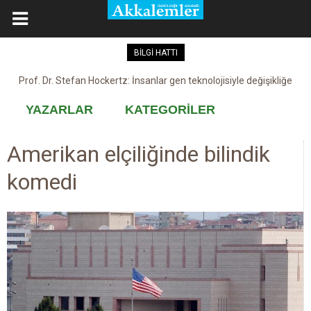
BİLGİ HATTI
Kovid-19 aşısı, devşirme ve kobay!
YAZARLAR
KATEGORİLER
Amerikan elçiliğinde bilindik
komedi