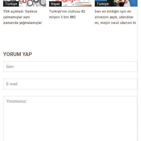
Türkiye
Hayat
Türkiye
YSK açıkladı: Sadece
Türkiye'nin nüfusu 82
İran en bildiğin işin en
çalmamışlar aynı
milyon 3 bin 882
zirvesini yaptı, utandılar
zamanda yağmalamışlar
mı, meşin nasıl utansın ki
YORUM YAP