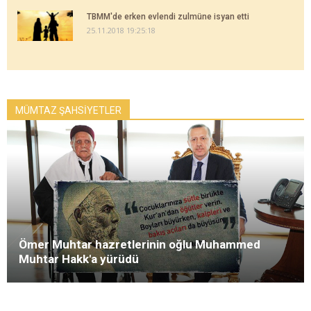
TBMM'de erken evlendi zulmüne isyan etti
25.11.2018 19:25:18
MÜMTAZ ŞAHSİYETLER
Ömer Muhtar hazretlerinin oğlu Muhammed
Muhtar Hakk'a yürüdü