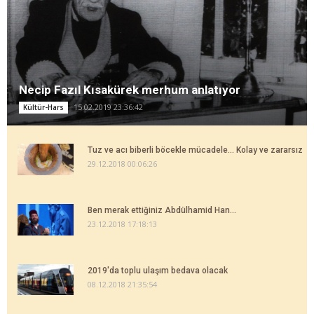
Necip Fazıl Kısakürek merhum anlatıyor
15.02.2019 23:36:42
Kültür-Hars
Tuz ve acı biberli böcekle mücadele... Kolay ve zararsız
29.12.2018 00:06:26
Ben merak ettiğiniz Abdülhamid Han...
23.12.2018 17:18:13
2019'da toplu ulaşım bedava olacak
08.12.2018 21:35:54