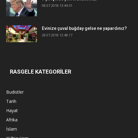
08.07.2018 13:44:51
Evinize çuval buğday gelse ne yapardınız?
28.07.2018 12:48:17
RASGELE KATEGORİLER
Budistler
Tarih
Hayat
Afrika
İslam