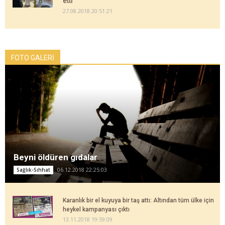
etti
27.08.2018 20:51:21
FOTO GALERİ
Beyni öldüren gıdalar
06.12.2018 22:25:03
Sağlık-Sıhhat
Karanlık bir el kuyuya bir taş attı: Altından tüm ülke için
heykel kampanyası çıktı
13.11.2018 19:59:09