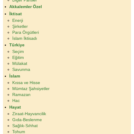
Akkalemler Özel
İktisat
Enerji
Şirketler
Para Örgütleri
İslam İktisadı
Türkiye
Seçim
Eğitim
Mülakat
Savunma
İslam
Kıssa ve Hisse
Mümtaz Şahsiyetler
Ramazan
Hac
Hayat
Ziraat-Hayvancilik
Gıda-Beslenme
Sağlık-Sıhhat
Tohum