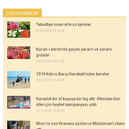
ÇOK OKUNANLAR
Tabiattan iman artırıcı kareler
07.05.2018 13:18:58
Kuran-ı kerim'de geçen yararlı ve zararlı
gıdalar
24.10.2018 18:07:58
1974 Kıbrıs Barış Hareketi'nden kareler
20.07.2018 11:47:58
Karanlık bir el kuyuya bir taş attı: Altından tüm
ülke için heykel kampanyası çıktı
13.11.2018 19:59:09
Mısır'ın son firavunu yüzlerce Müslüman'ı idam