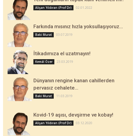
02.01.2022
Alişan Yıldıran (Prof Dr)
Farkında mısınız hızla yoksullaşıyoruz…
03.07.2019
Baki Murat
İtikadımıza el uzatmayın!
23.03.2019
Kemâl Özer
Dünyanın rengine kanan cahillerden
pervasız cehalete…
11.03.2019
Baki Murat
Kovid-19 aşısı, devşirme ve kobay!
03.12.2020
Alişan Yıldıran (Prof Dr)