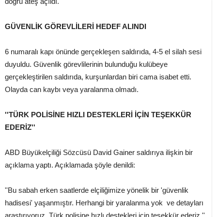
doğru ateş açıldı.
GÜVENLİK GÖREVLİLERİ HEDEF ALINDI
6 numaralı kapı önünde gerçekleşen saldırıda, 4-5 el silah sesi
duyuldu. Güvenlik görevlilerinin bulunduğu kulübeye
gerçekleştirilen saldırıda, kurşunlardan biri cama isabet etti.
Olayda can kaybı veya yaralanma olmadı.
''TÜRK POLİSİNE HIZLI DESTEKLERİ İÇİN TEŞEKKÜR
EDERİZ''
ABD Büyükelçiliği Sözcüsü David Gainer saldırıya ilişkin bir
açıklama yaptı. Açıklamada şöyle denildi:
''Bu sabah erken saatlerde elçiliğimize yönelik bir 'güvenlik
hadisesi' yaşanmıştır. Herhangi bir yaralanma yok ve detayları
araştırıyoruz. Türk polisine hızlı destekleri için teşekkür ederiz.''