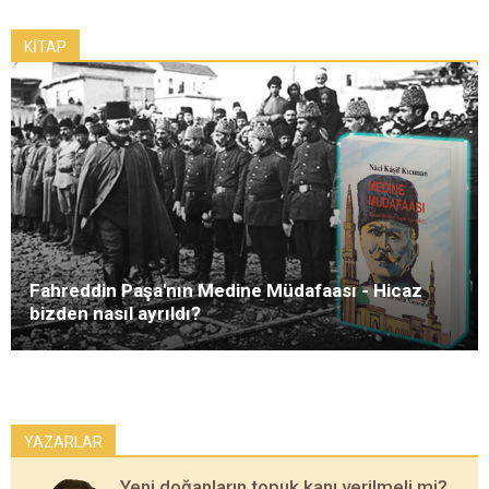
KİTAP
Fahreddin Paşa'nın Medine Müdafaası - Hicaz
bizden nasıl ayrıldı?
YAZARLAR
Yeni doğanların topuk kanı verilmeli mi?