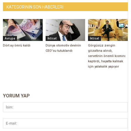
KATEGORİNİN SON HABERLERİ
Avrupa
İktisat
İktisat
Dört ay ömrü kaldı
Dünya otomotiv devinin
Görgüsüz zengin
CEO'su tutuklandı
gözaltına alındı,
servetinin önemli kısmını
kaptırdı, hayatta kalmak
için yalakalık yapıyor
YORUM YAP