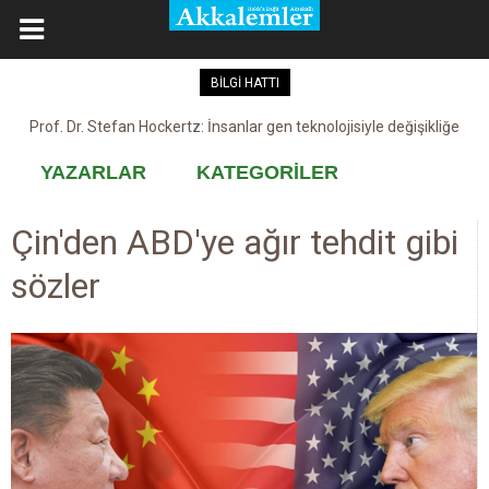
BİLGİ HATTI
Prof. Dr. Stefan Hockertz: İnsanlar gen teknolojisiyle değişikliğe
Kovid-19 aşısı, devşirme ve kobay!
maruz kalabilir
YAZARLAR
KATEGORİLER
Çin'den ABD'ye ağır tehdit gibi
sözler