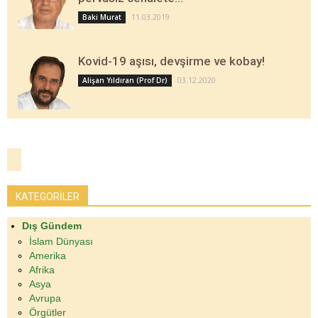
11.03.2019
Baki Murat
Kovid-19 aşısı, devşirme ve kobay!
03.12.2020
Alişan Yıldıran (Prof Dr)
KATEGORİLER
Dış Gündem
İslam Dünyası
Amerika
Afrika
Asya
Avrupa
Örgütler