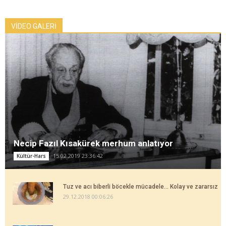
VİDEO GALERİ
Necip Fazıl Kısakürek merhum anlatıyor
15.02.2019 23:36:42
Kültür-Hars
Tuz ve acı biberli böcekle mücadele... Kolay ve zararsız
29.12.2018 00:06:26