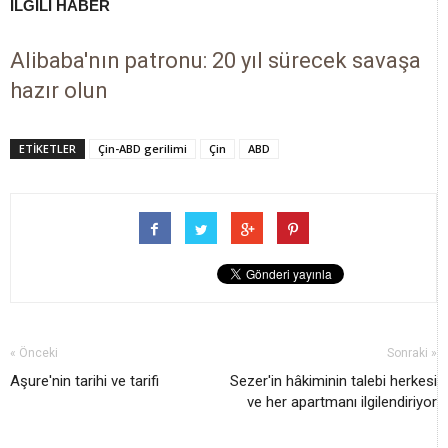
İLGİLİ HABER
Alibaba'nın patronu: 20 yıl sürecek savaşa
hazır olun
ETİKETLER
Çin-ABD gerilimi
Çin
ABD
« Önceki
Sonraki »
Aşure'nin tarihi ve tarifi
Sezer'in hâkiminin talebi herkesi
ve her apartmanı ilgilendiriyor