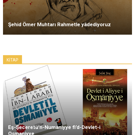
Şehid Ömer Muhtarı Rahmetle yâdediyoruz
KİTAP
Eş-Şeceretü’n-Numaniyye fi’d-Devlet-i
Osmaniyye