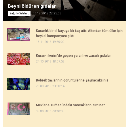
Beyni öldüren gıdalar
06.12.2018 22:25:03
Sağlık-Sıhhat
Karanlık bir el kuyuya bir taş attı: Altından tüm ülke için
heykel kampanyası çıktı
13.11.2018 19:59:09
Kuran-ı kerim'de geçen yararlı ve zararlı gıdalar
24.10.2018 18:07:58
Böbrek taşlarının görüntülerine şaşıracaksınız
20.09.2018 23:08:14
Mevlana Türbesi'ndeki sancakların sırrı ne?
30.08.2018 20:48:30