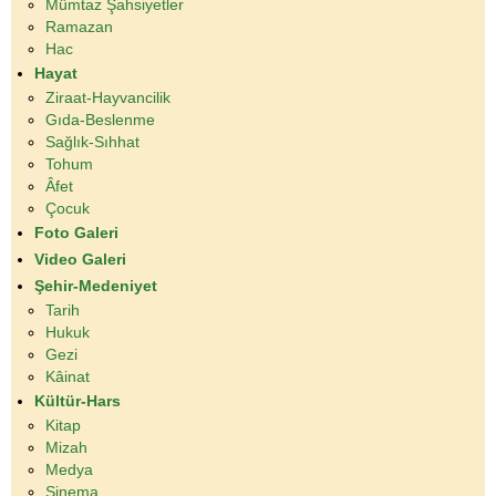
Mümtaz Şahsiyetler
Ramazan
Hac
Hayat
Ziraat-Hayvancilik
Gıda-Beslenme
Sağlık-Sıhhat
Tohum
Âfet
Çocuk
Foto Galeri
Video Galeri
Şehir-Medeniyet
Tarih
Hukuk
Gezi
Kâinat
Kültür-Hars
Kitap
Mizah
Medya
Sinema