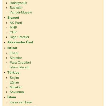
Hıristiyanlık
Budistler
Yahudi-Musevi
Siyaset
AK Parti
MHP
CHP
Diğer Partiler
Akkalemler Özel
İktisat
Enerji
Şirketler
Para Örgütleri
İslam İktisadı
Türkiye
Seçim
Eğitim
Mülakat
Savunma
İslam
Kıssa ve Hisse