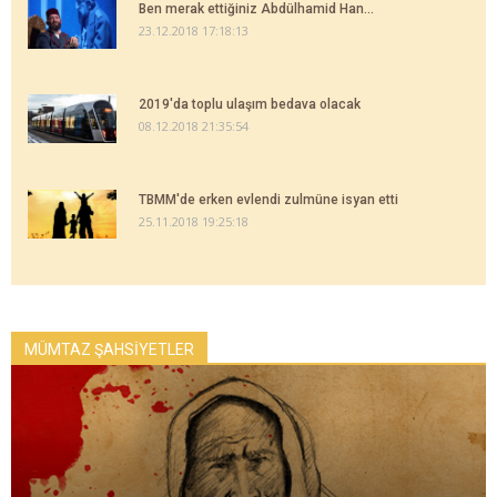
Ben merak ettiğiniz Abdülhamid Han...
23.12.2018 17:18:13
2019'da toplu ulaşım bedava olacak
08.12.2018 21:35:54
TBMM'de erken evlendi zulmüne isyan etti
25.11.2018 19:25:18
MÜMTAZ ŞAHSİYETLER