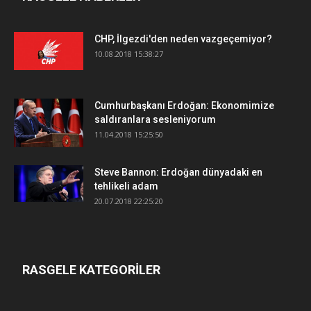
CHP, İlgezdi'den neden vazgeçemiyor?
10.08.2018 15:38:27
Cumhurbaşkanı Erdoğan: Ekonomimize
saldıranlara sesleniyorum
11.04.2018 15:25:50
Steve Bannon: Erdoğan dünyadaki en
tehlikeli adam
20.07.2018 22:25:20
RASGELE KATEGORİLER