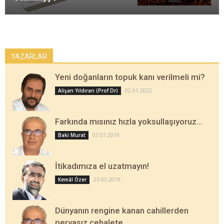
YAZARLAR
Yeni doğanların topuk kanı verilmeli mi?
02.01.2022
Alişan Yıldıran (Prof Dr)
Farkında mısınız hızla yoksullaşıyoruz…
03.07.2019
Baki Murat
İtikadımıza el uzatmayın!
23.03.2019
Kemâl Özer
Dünyanın rengine kanan cahillerden
pervasız cehalete…