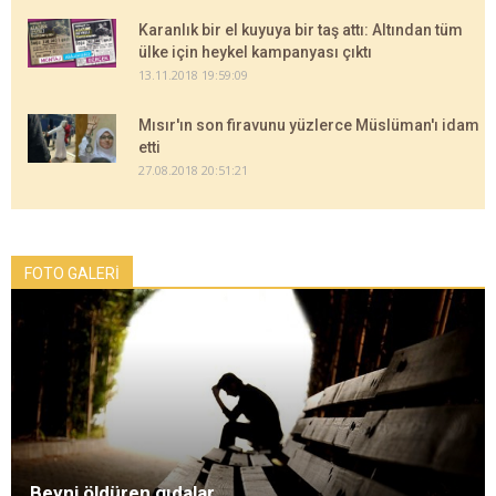
Karanlık bir el kuyuya bir taş attı: Altından tüm
ülke için heykel kampanyası çıktı
13.11.2018 19:59:09
Mısır'ın son firavunu yüzlerce Müslüman'ı idam
etti
27.08.2018 20:51:21
FOTO GALERİ
Beyni öldüren gıdalar