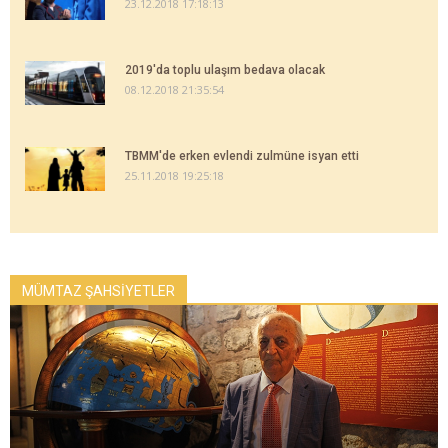
23.12.2018 17:18:13
2019'da toplu ulaşım bedava olacak
08.12.2018 21:35:54
TBMM'de erken evlendi zulmüne isyan etti
25.11.2018 19:25:18
MÜMTAZ ŞAHSİYETLER