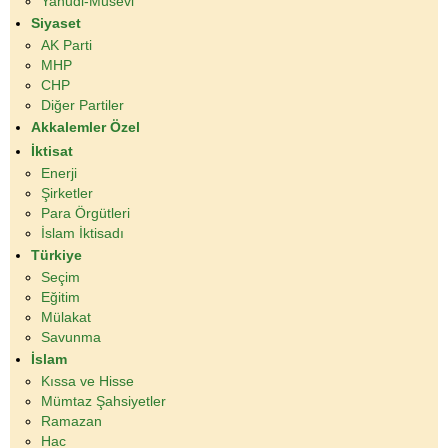
Yahudi-Musevi
Siyaset
AK Parti
MHP
CHP
Diğer Partiler
Akkalemler Özel
İktisat
Enerji
Şirketler
Para Örgütleri
İslam İktisadı
Türkiye
Seçim
Eğitim
Mülakat
Savunma
İslam
Kıssa ve Hisse
Mümtaz Şahsiyetler
Ramazan
Hac