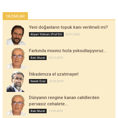
YAZARLAR
Yeni doğanların topuk kanı verilmeli mi?
02.01.2022
Alişan Yıldıran (Prof Dr)
Farkında mısınız hızla yoksullaşıyoruz…
03.07.2019
Baki Murat
İtikadımıza el uzatmayın!
23.03.2019
Kemâl Özer
Dünyanın rengine kanan cahillerden
pervasız cehalete…
11.03.2019
Baki Murat