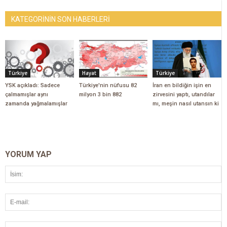
KATEGORİNİN SON HABERLERİ
Türkiye
Hayat
Türkiye
YSK açıkladı: Sadece
Türkiye'nin nüfusu 82
İran en bildiğin işin en
çalmamışlar aynı
milyon 3 bin 882
zirvesini yaptı, utandılar
zamanda yağmalamışlar
mı, meşin nasıl utansın ki
YORUM YAP