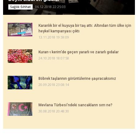
06.12.2018 22:25:03
Sağlık-Sıhhat
Karanlık bir el kuyuya bir taş attı: Altından tüm ülke için
heykel kampanyası çıktı
13.11.2018 19:59:09
Kuran-ı kerim'de geçen yararlı ve zararlı gıdalar
24.10.2018 18:07:58
Böbrek taşlarının görüntülerine şaşıracaksınız
20.09.2018 23:08:14
Mevlana Türbesi'ndeki sancakların sırrı ne?
30.08.2018 20:48:30