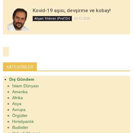
Kovid-19 aşısı, devşirme ve kobay!
03.12.2020
Alişan Yıldıran (Prof Dr)
KATEGORİLER
Dış Gündem
İslam Dünyası
Amerika
Afrika
Asya
Avrupa
Örgütler
Hıristiyanlık
Budistler