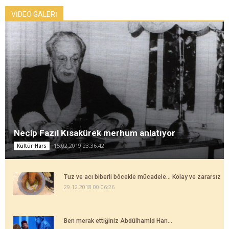
VİDEO GALERİ
Necip Fazıl Kısakürek merhum anlatıyor
15.02.2019 23:36:42
Kültür-Hars
Tuz ve acı biberli böcekle mücadele... Kolay ve zararsız
29.12.2018 00:06:26
Ben merak ettiğiniz Abdülhamid Han...