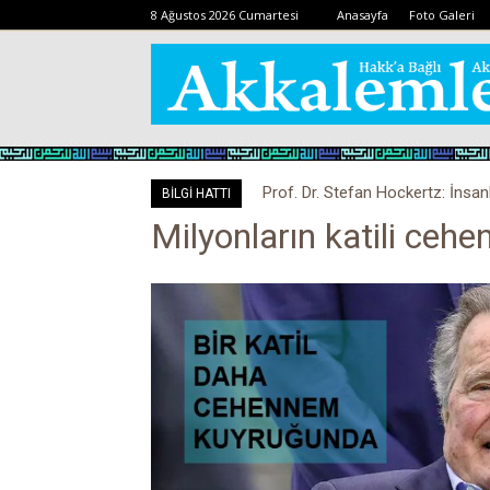
8 Ağustos 2026 Cumartesi
Anasayfa
Foto Galeri
Prof. Dr. Stefan Hockertz: İnsan
BİLGİ HATTI
kalabilir
Milyonların katili ceh