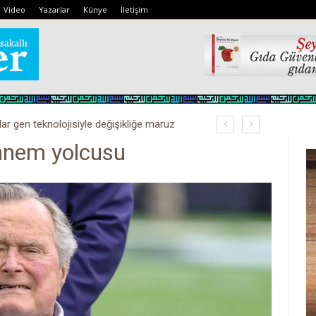
Video
Yazarlar
Künye
İletişim
lar gen teknolojisiyle değişikliğe maruz
ennem yolcusu