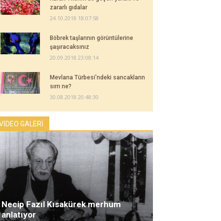
zararlı gıdalar
24.10.2018 18:07:58
Böbrek taşlarının görüntülerine
şaşıracaksınız
20.09.2018 23:08:14
Mevlana Türbesi'ndeki sancakların
sırrı ne?
30.08.2018 20:48:30
VİDEO GALERİ
Necip Fazıl Kısakürek merhum
anlatıyor