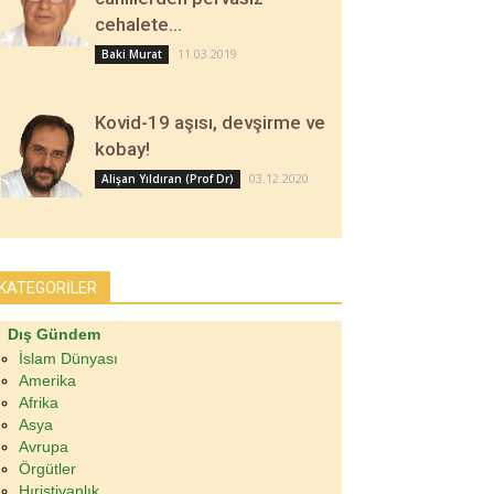
cehalete…
11.03.2019
Baki Murat
Kovid-19 aşısı, devşirme ve
kobay!
03.12.2020
Alişan Yıldıran (Prof Dr)
KATEGORİLER
Dış Gündem
İslam Dünyası
Amerika
Afrika
Asya
Avrupa
Örgütler
Hıristiyanlık