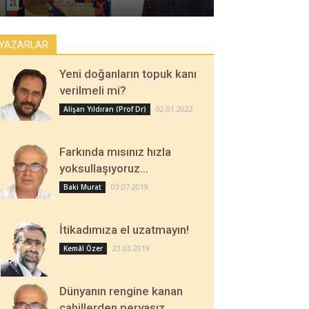
YAZARLAR
Yeni doğanların topuk kanı
verilmeli mi?
02.01.2022
Alişan Yıldıran (Prof Dr)
Farkında mısınız hızla
yoksullaşıyoruz…
03.07.2019
Baki Murat
İtikadımıza el uzatmayın!
23.03.2019
Kemâl Özer
Dünyanın rengine kanan
cahillerden pervasız