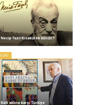
Necip fazıl Kısakürek kimdir?
KİTAP
Batı aklına karşı Türkiye