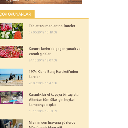
ÇOK OKUNANLAR
Tabiattan iman artırıcı kareler
07.05.2018 13:18:58
Kuran-ı kerim'de geçen yararlı ve
zararlı gıdalar
24.10.2018 18:07:58
1974 Kıbrıs Barış Hareketi'nden
kareler
20.07.2018 11:47:58
Karanlık bir el kuyuya bir taş attı:
Altından tüm ülke için heykel
kampanyası çıktı
13.11.2018 19:59:09
Mısır'ın son firavunu yüzlerce
Müslüman'ı idam etti