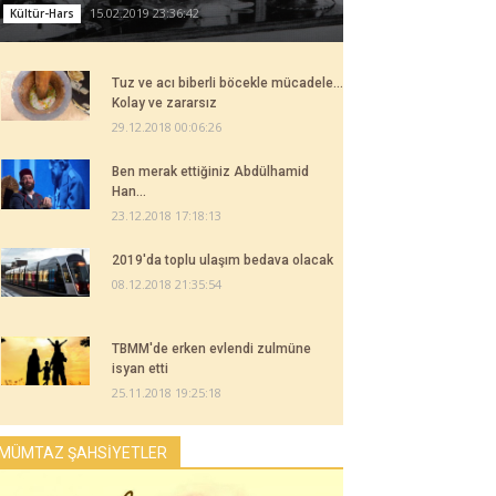
15.02.2019 23:36:42
Kültür-Hars
Tuz ve acı biberli böcekle mücadele...
Kolay ve zararsız
29.12.2018 00:06:26
Ben merak ettiğiniz Abdülhamid
Han...
23.12.2018 17:18:13
2019'da toplu ulaşım bedava olacak
08.12.2018 21:35:54
TBMM'de erken evlendi zulmüne
isyan etti
25.11.2018 19:25:18
MÜMTAZ ŞAHSİYETLER