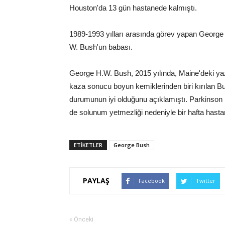
Houston'da 13 gün hastanede kalmıştı.
1989-1993 yılları arasında görev yapan Georg
W. Bush'un babası.
George H.W. Bush, 2015 yılında, Maine'deki ya
kaza sonucu boyun kemiklerinden biri kırılan Bu
durumunun iyi olduğunu açıklamıştı. Parkinson h
de solunum yetmezliği nedeniyle bir hafta hasta
ETİKETLER
George Bush
PAYLAŞ
Facebook
Twitter
« Önceki