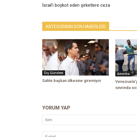
İsrail’i boykot eden şirketlere ceza
KATEGORİNİN SON HABERLERİ
Dış Gündem
Amerika
Sahte başkan ülkesine giremiyor
Venezuela'y
sınırında sıc
YORUM YAP