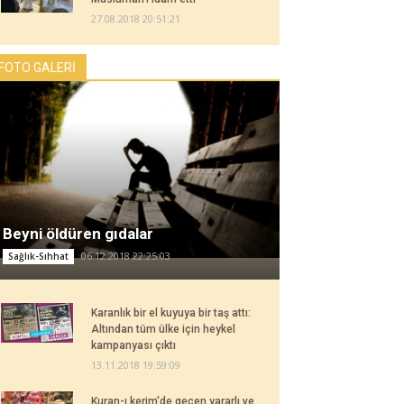
27.08.2018 20:51:21
FOTO GALERİ
Beyni öldüren gıdalar
06.12.2018 22:25:03
Sağlık-Sıhhat
Karanlık bir el kuyuya bir taş attı:
Altından tüm ülke için heykel
kampanyası çıktı
13.11.2018 19:59:09
Kuran-ı kerim'de geçen yararlı ve