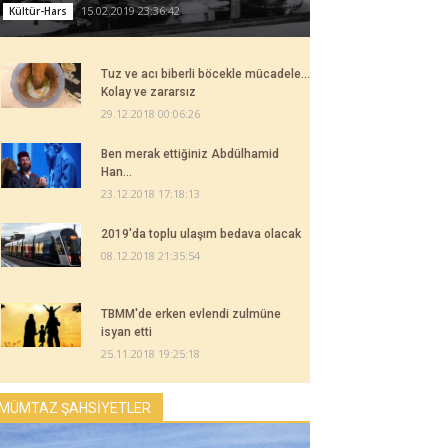
15.02.2019 23:36:42
Kültür-Hars
Tuz ve acı biberli böcekle mücadele...
Kolay ve zararsız
29.12.2018 00:06:26
Ben merak ettiğiniz Abdülhamid
Han...
23.12.2018 17:18:13
2019'da toplu ulaşım bedava olacak
08.12.2018 21:35:54
TBMM'de erken evlendi zulmüne
isyan etti
25.11.2018 19:25:18
MÜMTAZ ŞAHSİYETLER