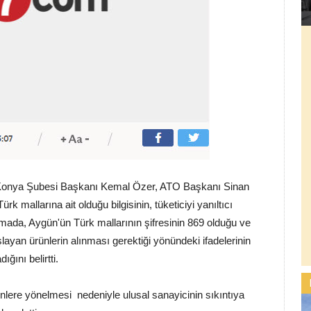
ve Konya Şubesi Başkanı Kemal Özer, ATO Başkanı Sinan
k mallarına ait olduğu bilgisinin, tüketiciyi yanıltıcı
amada, Aygün'ün Türk mallarının şifresinin 869 olduğu ve
ayan ürünlerin alınması gerektiği yönündeki ifadelerinin
ğını belirtti.
rünlere yönelmesi nedeniyle ulusal sanayicinin sıkıntıya