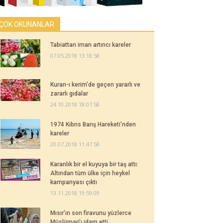
ÇOK OKUNANLAR
Tabiattan iman artırıcı kareler
07.05.2018 13:18:58
Kuran-ı kerim'de geçen yararlı ve
zararlı gıdalar
24.10.2018 18:07:58
1974 Kıbrıs Barış Hareketi'nden
kareler
20.07.2018 11:47:58
Karanlık bir el kuyuya bir taş attı:
Altından tüm ülke için heykel
kampanyası çıktı
13.11.2018 19:59:09
Mısır'ın son firavunu yüzlerce
Müslüman'ı idam etti