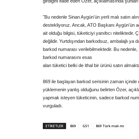
girdiğini ifade eden Özer, açıklamasında şunları
"Bu nedenle Sinan Aygün'ün yerli malı satın alı
destekliyoruz. Ancak, ATO Başkanı Aygün'ün aç
ait olduğu bilgisi, tüketiciyi yanıltıcı nitelikted
değildir. Yurtdışından barkodsuz, ambalajlı ya d
barkod numarası verilebilmektedir. Bu nedenle, (
barkod numarasını esas
alan tüketici belki de ithal bir ürünü satın almakt
869 ile başlayan barkod serisinin zaman içinde 
yüklemenin yanlış olduğunu belirten Özer, açıkla
yapmak isteyen tüketicinin, sadece barkod num
vurguladı.
ETİKETLER
869
GS1
869 Türk malı mı