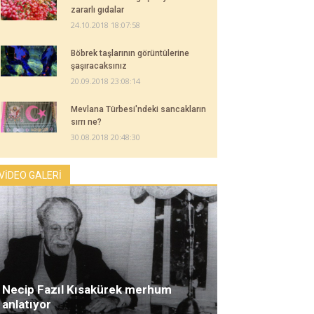
zararlı gıdalar
24.10.2018 18:07:58
Böbrek taşlarının görüntülerine
şaşıracaksınız
20.09.2018 23:08:14
Mevlana Türbesi'ndeki sancakların
sırrı ne?
30.08.2018 20:48:30
VİDEO GALERİ
Necip Fazıl Kısakürek merhum
anlatıyor