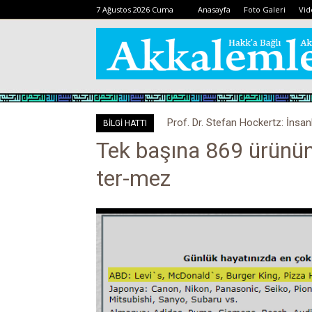
7 Ağustos 2026 Cuma
Anasayfa
Foto Galeri
Vid
Prof. Dr. Stefan Hockertz: İnsan
BİLGİ HATTI
kalabilir
Tek başına 869 ürünü
ter-mez