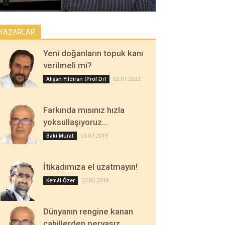
YAZARLAR
Yeni doğanların topuk kanı
verilmeli mi?
02.01.2022
Alişan Yıldıran (Prof Dr)
Farkında mısınız hızla
yoksullaşıyoruz…
03.07.2019
Baki Murat
İtikadımıza el uzatmayın!
23.03.2019
Kemâl Özer
Dünyanın rengine kanan
cahillerden pervasız