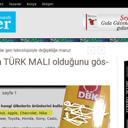
eo
Yazarlar
Künye
İletişim
lar gen teknolojisiyle değişikliğe maruz
n TÜRK MALI olduğunu gös-