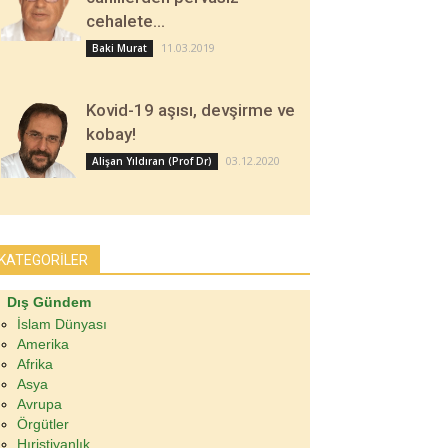
cehalete…
11.03.2019
Baki Murat
Kovid-19 aşısı, devşirme ve
kobay!
03.12.2020
Alişan Yıldıran (Prof Dr)
KATEGORİLER
Dış Gündem
İslam Dünyası
Amerika
Afrika
Asya
Avrupa
Örgütler
Hıristiyanlık