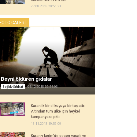
27.08.2018 20:51:21
FOTO GALERİ
Beyni öldüren gıdalar
06.12.2018 22:25:03
Sağlık-Sıhhat
Karanlık bir el kuyuya bir taş attı:
Altından tüm ülke için heykel
kampanyası çıktı
13.11.2018 19:59:09
Kuran-ı kerim'de geçen yararlı ve