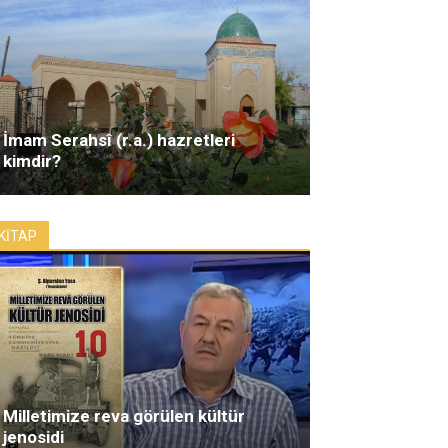
İmam Serahsî (r.a.) hazretleri
kimdir?
KİTAP
Milletimize reva görülen kültür
jenosidi