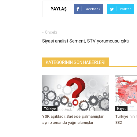
PAYLAŞ
Facebook
Twitter
« Önceki
Siyasi analist Sement, STV yorumcusu çıktı
KATEGORİNİN SON HABERLERİ
Türkiye
Hayat
YSK açıkladı: Sadece çalmamışlar
Türkiye'nin 
aynı zamanda yağmalamışlar
882