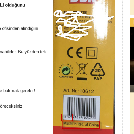
ALI olduğunu
fisinden alındığını
anabilirler. Bu yüzden tek
 de bakmak gerekir!
göreceksiniz!