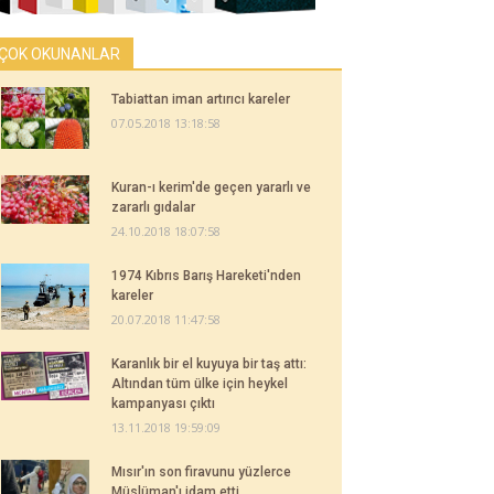
ÇOK OKUNANLAR
Tabiattan iman artırıcı kareler
07.05.2018 13:18:58
Kuran-ı kerim'de geçen yararlı ve
zararlı gıdalar
24.10.2018 18:07:58
1974 Kıbrıs Barış Hareketi'nden
kareler
20.07.2018 11:47:58
Karanlık bir el kuyuya bir taş attı:
Altından tüm ülke için heykel
kampanyası çıktı
13.11.2018 19:59:09
Mısır'ın son firavunu yüzlerce
Müslüman'ı idam etti