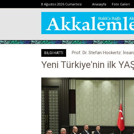
8 Ağustos 2026 Cumartesi
Anasayfa
Foto Galeri
Prof. Dr. Stefan Hockertz: İnsan
BİLGİ HATTI
kalabilir
Yeni Türkiye'nin ilk YAŞ'