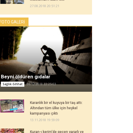
27.08.2018 20:51:21
FOTO GALERİ
Beyni öldüren gıdalar
06.12.2018 22:25:03
Sağlık-Sıhhat
Karanlık bir el kuyuya bir taş attı:
Altından tüm ülke için heykel
kampanyası çıktı
13.11.2018 19:59:09
Kuran-ı kerim'de geçen yararlı ve