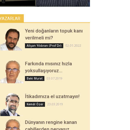
YAZARLAR
Yeni doğanların topuk kanı
verilmeli mi?
02.01.2022
Alişan Yıldıran (Prof Dr)
Farkında mısınız hızla
yoksullaşıyoruz…
03.07.2019
Baki Murat
İtikadımıza el uzatmayın!
23.03.2019
Kemâl Özer
Dünyanın rengine kanan
cahillerden pervasız