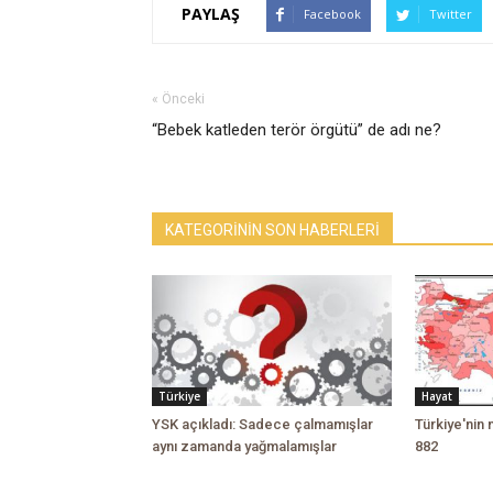
PAYLAŞ
Facebook
Twitter
« Önceki
“Bebek katleden terör örgütü” de adı ne?
KATEGORİNİN SON HABERLERİ
Türkiye
Hayat
YSK açıkladı: Sadece çalmamışlar
Türkiye'nin 
aynı zamanda yağmalamışlar
882