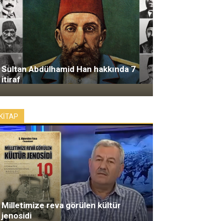
Sultan Abdülhamid Han hakkında 7
itiraf
KİTAP
Milletimize reva görülen kültür
jenosidi