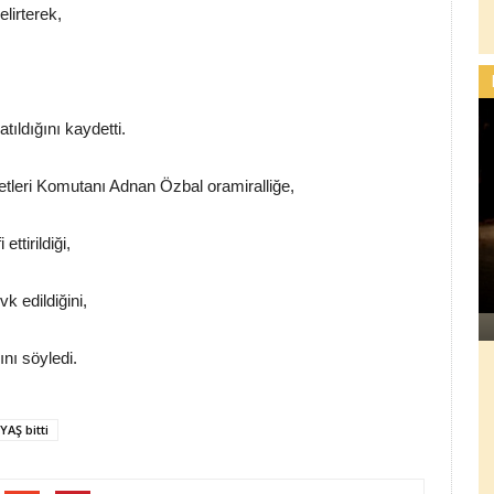
elirterek,
tıldığını kaydetti.
leri Komutanı Adnan Özbal oramiralliğe,
ttirildiği,
k edildiğini,
nı söyledi.
YAŞ bitti