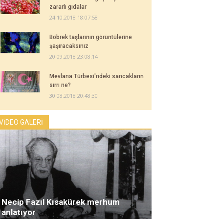
zararlı gıdalar
24.10.2018 18:07:58
Böbrek taşlarının görüntülerine
şaşıracaksınız
20.09.2018 23:08:14
Mevlana Türbesi'ndeki sancakların
sırrı ne?
30.08.2018 20:48:30
VİDEO GALERİ
Necip Fazıl Kısakürek merhum
anlatıyor