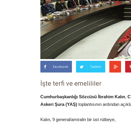
Facebook
Twitter
İşte terfi ve emelililer
Cumhurbaşkanlığı Sözcüsü İbrahim Kalın
,
C
Askeri Şura (YAŞ)
toplantısının ardından açık
Kalın, 9 general/amiralin bir üst rütbeye,