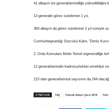
41 albayın ise general/amiralliğe yükseltildiğini b
13 generalin görev sürelerinin 1 yıl,
383 albayın da görev sürelerinin 2 yıl süreyle uza
Cumhurbaşkanlığı Sözcüsü Kalın, "Deniz Kuvvet
2. Ordu Komutanı Metin Temel orgeneralliğe terfi e
12 general/amiralin kadrosuzluktan emekliye sev
215 olan general/amiral sayısının da 244 olacağı
ETİKETLER
YAŞ
Yüksek Askeri Şura 2018
Yeni 