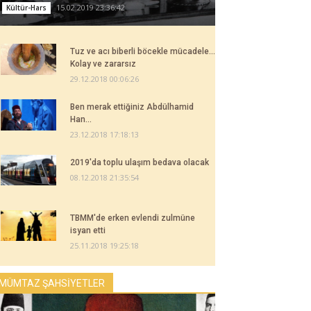
15.02.2019 23:36:42
Kültür-Hars
Tuz ve acı biberli böcekle mücadele...
Kolay ve zararsız
29.12.2018 00:06:26
Ben merak ettiğiniz Abdülhamid
Han...
23.12.2018 17:18:13
2019'da toplu ulaşım bedava olacak
08.12.2018 21:35:54
TBMM'de erken evlendi zulmüne
isyan etti
25.11.2018 19:25:18
MÜMTAZ ŞAHSİYETLER