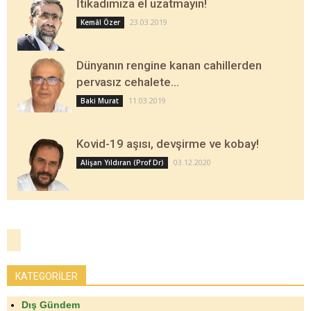
İtikadımıza el uzatmayın!
23.03.2019
Kemâl Özer
Dünyanın rengine kanan cahillerden
pervasız cehalete…
11.03.2019
Baki Murat
Kovid-19 aşısı, devşirme ve kobay!
03.12.2020
Alişan Yıldıran (Prof Dr)
KATEGORİLER
Dış Gündem