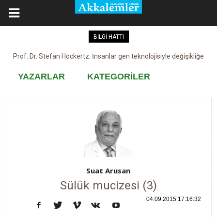
BİLGİ HATTI
Prof. Dr. Stefan Hockertz: İnsanlar gen teknolojisiyle değişikliğe
Kovid-19 aşısı, devşirme ve kobay!
maruz kalabilir
YAZARLAR
KATEGORİLER
Suat Arusan
Sülük mucizesi (3)
04.09.2015 17:16:32