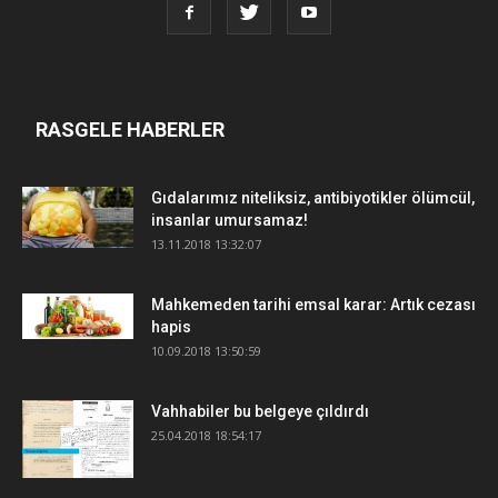
RASGELE HABERLER
Gıdalarımız niteliksiz, antibiyotikler ölümcül,
insanlar umursamaz!
13.11.2018 13:32:07
Mahkemeden tarihi emsal karar: Artık cezası
hapis
10.09.2018 13:50:59
Vahhabiler bu belgeye çıldırdı
25.04.2018 18:54:17