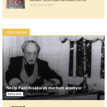
Mevlana Türbesi'ndeki sancakların sırrı ne?
30.08.2018 20:48:30
VİDEO GALERİ
Necip Fazıl Kısakürek merhum anlatıyor
15.02.2019 23:36:42
Kültür-Hars