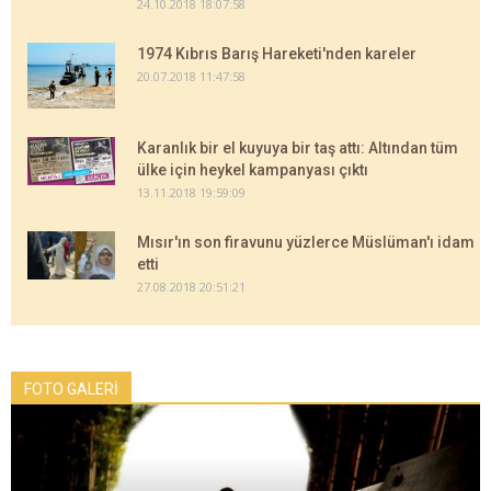
24.10.2018 18:07:58
1974 Kıbrıs Barış Hareketi'nden kareler
20.07.2018 11:47:58
Karanlık bir el kuyuya bir taş attı: Altından tüm
ülke için heykel kampanyası çıktı
13.11.2018 19:59:09
Mısır'ın son firavunu yüzlerce Müslüman'ı idam
etti
27.08.2018 20:51:21
FOTO GALERİ