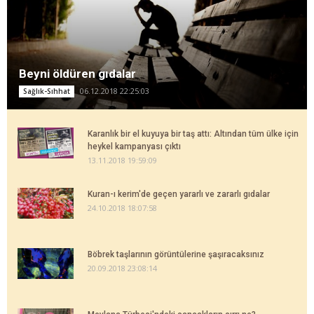
Beyni öldüren gıdalar
06.12.2018 22:25:03
Sağlık-Sıhhat
Karanlık bir el kuyuya bir taş attı: Altından tüm ülke için
heykel kampanyası çıktı
13.11.2018 19:59:09
Kuran-ı kerim'de geçen yararlı ve zararlı gıdalar
24.10.2018 18:07:58
Böbrek taşlarının görüntülerine şaşıracaksınız
20.09.2018 23:08:14