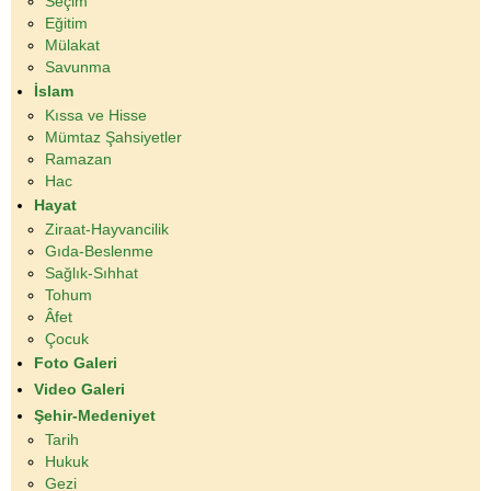
Seçim
Eğitim
Mülakat
Savunma
İslam
Kıssa ve Hisse
Mümtaz Şahsiyetler
Ramazan
Hac
Hayat
Ziraat-Hayvancilik
Gıda-Beslenme
Sağlık-Sıhhat
Tohum
Âfet
Çocuk
Foto Galeri
Video Galeri
Şehir-Medeniyet
Tarih
Hukuk
Gezi