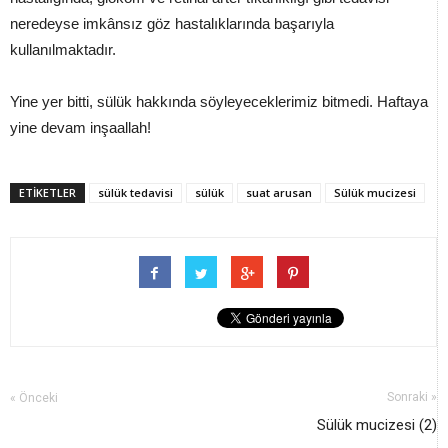
neredeyse imkânsız göz hastalıklarında başarıyla
kullanılmaktadır.
Yine yer bitti, sülük hakkında söyleyeceklerimiz bitmedi. Haftaya
yine devam inşaallah!
ETİKETLER
sülük tedavisi
sülük
suat arusan
Sülük mucizesi
Sonraki »
« Önceki
Sülük mucizesi (2)