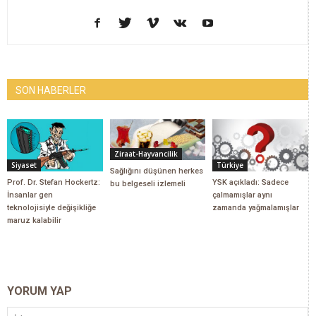
SON HABERLER
Ziraat-Hayvancilik
Siyaset
Türkiye
Sağlığını düşünen herkes
Prof. Dr. Stefan Hockertz:
YSK açıkladı: Sadece
bu belgeseli izlemeli
İnsanlar gen
çalmamışlar aynı
teknolojisiyle değişikliğe
zamanda yağmalamışlar
maruz kalabilir
YORUM YAP