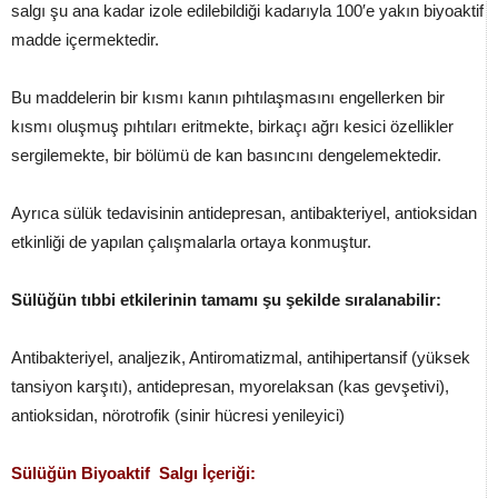
salgı şu ana kadar izole edilebildiği kadarıyla 100′e yakın biyoaktif
madde içermektedir.
Bu maddelerin bir kısmı kanın pıhtılaşmasını engellerken bir
kısmı oluşmuş pıhtıları eritmekte, birkaçı ağrı kesici özellikler
sergilemekte, bir bölümü de kan basıncını dengelemektedir.
Ayrıca sülük tedavisinin antidepresan, antibakteriyel, antioksidan
etkinliği de yapılan çalışmalarla ortaya konmuştur.
Sülüğün tıbbi etkilerinin tamamı şu şekilde sıralanabilir:
Antibakteriyel, analjezik, Antiromatizmal, antihipertansif (yüksek
tansiyon karşıtı), antidepresan, myorelaksan (kas gevşetivi),
antioksidan, nörotrofik (sinir hücresi yenileyici)
Sülüğün Biyoaktif Salgı İçeriği: