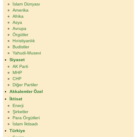
İslam Dünyası
Amerika
Afrika
Asya
Avrupa
Örgütler
Hıristiyanlık
Budistler
Yahudi-Musevi
Siyaset
AK Parti
MHP
CHP
Diğer Partiler
Akkalemler Özel
İktisat
Enerji
Şirketler
Para Örgütleri
İslam İktisadı
Türkiye