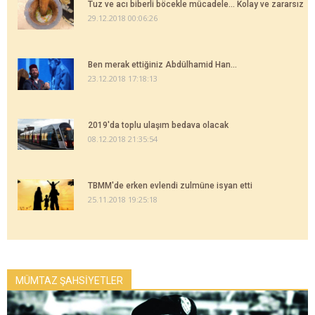
Tuz ve acı biberli böcekle mücadele... Kolay ve zararsız
29.12.2018 00:06:26
Ben merak ettiğiniz Abdülhamid Han...
23.12.2018 17:18:13
2019'da toplu ulaşım bedava olacak
08.12.2018 21:35:54
TBMM'de erken evlendi zulmüne isyan etti
25.11.2018 19:25:18
MÜMTAZ ŞAHSİYETLER