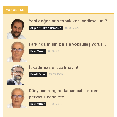
YAZARLAR
Yeni doğanların topuk kanı verilmeli mi?
02.01.2022
Alişan Yıldıran (Prof Dr)
Farkında mısınız hızla yoksullaşıyoruz…
03.07.2019
Baki Murat
İtikadımıza el uzatmayın!
23.03.2019
Kemâl Özer
Dünyanın rengine kanan cahillerden
pervasız cehalete…
11.03.2019
Baki Murat