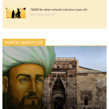
TBMM'de erken evlendi zulmüne isyan etti
25.11.2018 19:25:18
MÜMTAZ ŞAHSİYETLER