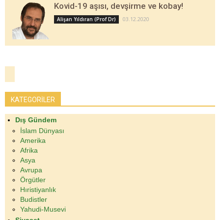
Kovid-19 aşısı, devşirme ve kobay!
03.12.2020
Alişan Yıldıran (Prof Dr)
KATEGORİLER
Dış Gündem
İslam Dünyası
Amerika
Afrika
Asya
Avrupa
Örgütler
Hıristiyanlık
Budistler
Yahudi-Musevi