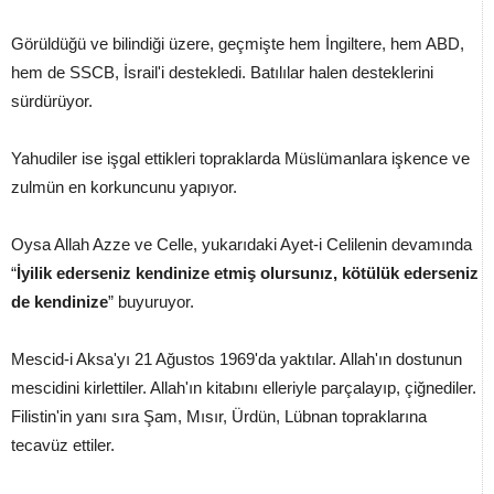
Görüldüğü ve bilindiği üzere, geçmişte hem İngiltere, hem ABD,
hem de SSCB, İsrail'i destekledi. Batılılar halen desteklerini
sürdürüyor.
Yahudiler ise işgal ettikleri topraklarda Müslümanlara işkence ve
zulmün en korkuncunu yapıyor.
Oysa Allah Azze ve Celle, yukarıdaki Ayet-i Celilenin devamında
“
İyilik ederseniz kendinize etmiş olursunız, kötülük ederseniz
de kendinize
” buyuruyor.
Mescid-i Aksa'yı 21 Ağustos 1969'da yaktılar. Allah'ın dostunun
mescidini kirlettiler. Allah'ın kitabını elleriyle parçalayıp, çiğnediler.
Filistin'in yanı sıra Şam, Mısır, Ürdün, Lübnan topraklarına
tecavüz ettiler.