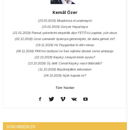
Kemâl Özer
(23.03.2019) İtikadımıza el uzatmayın!
(15.02.2019) Gerçek Hayat'tayız
(21.01.2019) Pamuk şekerlerini eleştirdik diye FETÖ’cü yaptılar, yuh olsun
(02.12.2018) Uzun zamandır tiyatroya gitmemiştim, bir daha gitmek mi?
(19.11.2018) Hz Peygamber'in dört mirası
(06.11.2018) PKK’nın tasfiyesi ve İran rejimine destek veren ambargo
(22.10.2018) Kaşıkçı cinayeti kimin oyunu?
(13.10.2018) Üç delil: Cemal Kaşıkçı nasıl öldürüldü?
(11.10.2018) Büyükelçilikte alıkondum
(04.10.2018) Açlık kapıda mı?
Tüm Yazıları
SON HABERLER