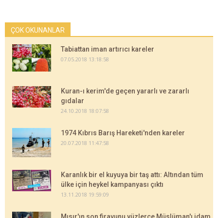
ÇOK OKUNANLAR
Tabiattan iman artırıcı kareler
07.05.2018 13:18:58
Kuran-ı kerim'de geçen yararlı ve zararlı
gıdalar
24.10.2018 18:07:58
1974 Kıbrıs Barış Hareketi'nden kareler
20.07.2018 11:47:58
Karanlık bir el kuyuya bir taş attı: Altından tüm
ülke için heykel kampanyası çıktı
13.11.2018 19:59:09
Mısır'ın son firavunu yüzlerce Müslüman'ı idam