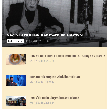
Necip Fazıl Kısakürek merhum anlatıyor
15.02.2019 23:36:42
Kültür-Hars
Tuz ve acı biberli böcekle mücadele... Kolay ve zararsız
29.12.2018 00:06:26
Ben merak ettiğiniz Abdülhamid Han...
23.12.2018 17:18:13
2019'da toplu ulaşım bedava olacak
08.12.2018 21:35:54