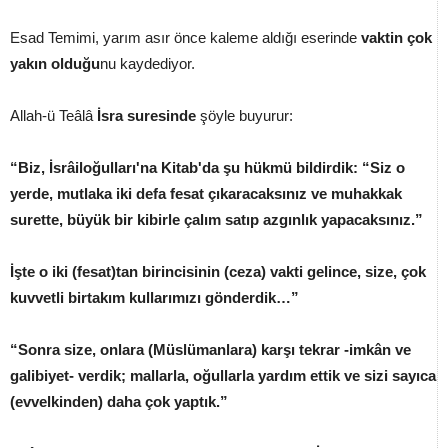
Esad Temimi, yarım asır önce kaleme aldığı eserinde
vaktin çok
yakın olduğu
nu kaydediyor.
Allah-ü Teâlâ
İsra suresinde
şöyle buyurur:
“Biz, İsrâiloğulları'na Kitab'da şu hükmü bildirdik: “Siz o
yerde, mutlaka iki defa fesat çıkaracaksınız ve muhakkak
surette, büyük bir kibirle çalım satıp azgınlık yapacaksınız.”
İşte o iki (fesat)tan birincisinin (ceza) vakti gelince, size, çok
kuvvetli birtakım kullarımızı gönderdik…”
“Sonra size, onlara (Müslümanlara) karşı tekrar -imkân ve
galibiyet- verdik; mallarla, oğullarla yardım ettik ve sizi sayıca
(evvelkinden) daha çok yaptık.”