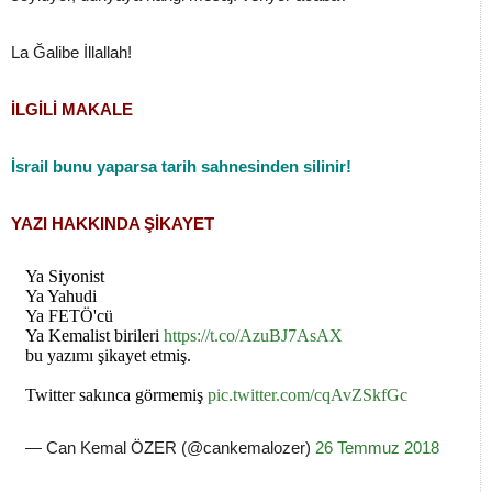
La Ğalibe İllallah!
İLGİLİ MAKALE
İsrail bunu yaparsa tarih sahnesinden silinir!
YAZI HAKKINDA ŞİKAYET
Ya Siyonist
Ya Yahudi
Ya FETÖ'cü
Ya Kemalist birileri
https://t.co/AzuBJ7AsAX
bu yazımı şikayet etmiş.
Twitter sakınca görmemiş
pic.twitter.com/cqAvZSkfGc
— Can Kemal ÖZER (@cankemalozer)
26 Temmuz 2018