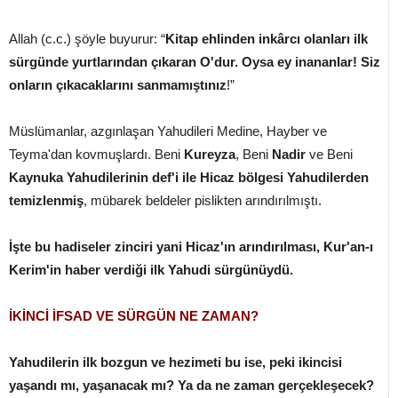
Allah (c.c.) şöyle buyurur: “
Kitap ehlinden inkârcı olanları ilk
sürgünde yurtlarından çıkaran O'dur. Oysa ey inananlar! Siz
onların çıkacaklarını sanmamıştınız
!”
Müslümanlar, azgınlaşan Yahudileri Medine, Hayber ve
Teyma'dan kovmuşlardı. Beni
Kureyza
, Beni
Nadir
ve Beni
Kaynuka
Yahudilerinin def'i ile Hicaz bölgesi Yahudilerden
temizlenmiş
, mübarek beldeler pislikten arındırılmıştı.
İşte bu hadiseler zinciri yani Hicaz'ın arındırılması, Kur'an-ı
Kerim'in haber verdiği ilk Yahudi sürgünüydü.
İKİNCİ İFSAD VE SÜRGÜN NE ZAMAN?
Yahudilerin ilk bozgun ve hezimeti bu ise, peki ikincisi
yaşandı mı, yaşanacak mı? Ya da ne zaman gerçekleşecek?