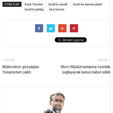
ETİKETLER
Esad Temimi
İsrail'in zevali
İsrail ne zaman yıkılır
İsrail'in yıkılışı
İsra Suresi
« Önceki
Sonraki »
Mültecilerin gözyaşları
Moro Müslümanlarına özerklik
Yunanistan'ı yaktı
sağlayacak kanun kabul edildi