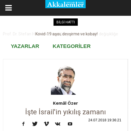
BİLGİ HATTI
Kovid-19 aşısı, devşirme ve kobay!
YAZARLAR
KATEGORİLER
Kemâl Özer
İşte İsrail'in yıkılış zamanı
24.07.2018 19:36:21