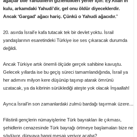
ağaçlar bile Yahudilerin gizlendikleri yerler için: Ey Allah'ın
kulu, arkamdaki Yahudi'dir, gel onu öldür diyeceklerdir.
Ancak ‘Gargad' ağacı hariç. Çünkü o Yahudi ağacıdır.
”
20. asırda İsrail'e kafa tutacak tek bir devlet yoktu. İsrail
yandaşlarının esaretindeki Türkiye ise ses çıkaracak durumda
değildi.
Ancak Türkiye artık önemli ölçüde gerçek sahibine kavuştu.
Gelecek yıllarda ise bu geçiş süreci tamamlandığında, İsrail ya
her adımını milyon kere düşünüp taşınıp atarak ömrünü
uzatacak, ya da kibrinin sürüklediği ateşte yok olacak İnşaallah!
Ayrıca İsrail'in son zamanlardaki zulmü bardağı taşırmak üzere…
Filistinli gençlerin nümayişlerine Türk bayrakları ile çıkması,
şehidlerin cenazesinde Türk bayrağı örtmeye başlamaları bize ne
söylüyor, dünyaya hangi mesajı veriyor acaba?