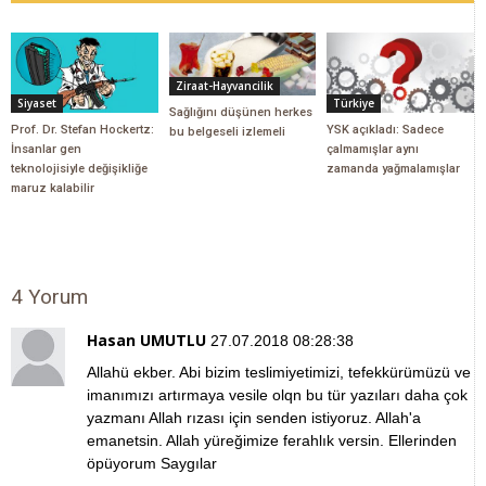
Ziraat-Hayvancilik
Siyaset
Türkiye
Sağlığını düşünen herkes
Prof. Dr. Stefan Hockertz:
YSK açıkladı: Sadece
bu belgeseli izlemeli
İnsanlar gen
çalmamışlar aynı
teknolojisiyle değişikliğe
zamanda yağmalamışlar
maruz kalabilir
4 Yorum
Hasan UMUTLU
27.07.2018 08:28:38
Allahü ekber. Abi bizim teslimiyetimizi, tefekkürümüzü ve
imanımızı artırmaya vesile olqn bu tür yazıları daha çok
yazmanı Allah rızası için senden istiyoruz. Allah'a
emanetsin. Allah yüreğimize ferahlık versin. Ellerinden
öpüyorum Saygılar