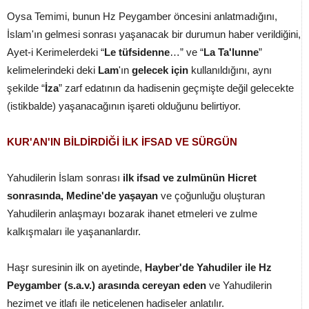
Oysa Temimi, bunun Hz Peygamber öncesini anlatmadığını,
İslam'ın gelmesi sonrası yaşanacak bir durumun haber verildiğini,
Ayet-i Kerimelerdeki “
Le tüfsidenne
…” ve “
La Ta'lunne
”
kelimelerindeki deki
Lam
'ın
gelecek için
kullanıldığını, aynı
şekilde “
İza
” zarf edatının da hadisenin geçmişte değil gelecekte
(istikbalde) yaşanacağının işareti olduğunu belirtiyor.
KUR'AN'IN BİLDİRDİĞİ İLK İFSAD VE SÜRGÜN
Yahudilerin İslam sonrası
ilk ifsad ve zulmünün Hicret
sonrasında, Medine'de yaşayan
ve çoğunluğu oluşturan
Yahudilerin anlaşmayı bozarak ihanet etmeleri ve zulme
kalkışmaları ile yaşananlardır.
Haşr suresinin ilk on ayetinde,
Hayber'de Yahudiler ile Hz
Peygamber (s.a.v.) arasında cereyan eden
ve Yahudilerin
hezimet ve itlafı ile neticelenen hadiseler anlatılır.