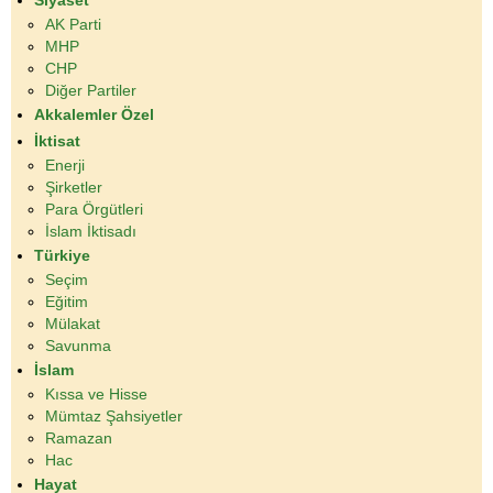
Siyaset
AK Parti
MHP
CHP
Diğer Partiler
Akkalemler Özel
İktisat
Enerji
Şirketler
Para Örgütleri
İslam İktisadı
Türkiye
Seçim
Eğitim
Mülakat
Savunma
İslam
Kıssa ve Hisse
Mümtaz Şahsiyetler
Ramazan
Hac
Hayat