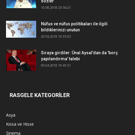
sözler
10.08.2018 23:56:21
Nüfus ve nüfus politikaları ile ilgili
bildiklerinizi unutun
20.06.2018 19:35:03
Sıraya girdiler: Ünal Aysal'dan da 'borç
yapılandırma' talebi
09.04.2018 19:45:51
RASGELE KATEGORİLER
Asya
Kıssa ve Hisse
Sinema