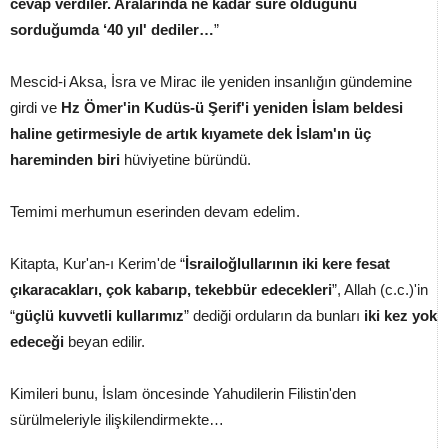
cevap verdiler. Aralarında ne kadar süre olduğunu
sorduğumda ‘40 yıl' dediler…
”
Mescid-i Aksa, İsra ve Mirac ile yeniden insanlığın gündemine
girdi ve
Hz Ömer'in Kudüs-ü Şerif'i yeniden İslam beldesi
haline getirmesiyle de artık kıyamete dek İslam'ın üç
hareminden biri
hüviyetine büründü.
Temimi merhumun eserinden devam edelim.
Kitapta, Kur'an-ı Kerim'de “
İsrailoğlullarının iki kere fesat
çıkaracakları, çok kabarıp, tekebbür edecekleri
”, Allah (c.c.)'in
“
güçlü kuvvetli kullarımız
” dediği orduların da bunları
iki kez yok
edeceği
beyan edilir.
Kimileri bunu, İslam öncesinde Yahudilerin Filistin'den
sürülmeleriyle ilişkilendirmekte…