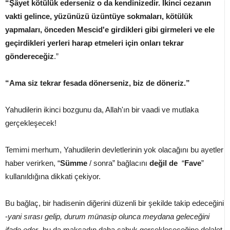
“Şâyet kötülük ederseniz o da kendinizedir. İkinci cezanın
vakti gelince, yüzünüzü üzüntüye sokmaları, kötülük
yapmaları, önceden Mescid'e girdikleri gibi girmeleri ve ele
geçirdikleri yerleri harap etmeleri için onları tekrar
göndereceğiz
.”
“Ama siz tekrar fesada dönerseniz, biz de döneriz.”
Yahudilerin ikinci bozgunu da, Allah'ın bir vaadi ve mutlaka
gerçekleşecek!
Temimi merhum, Yahudilerin devletlerinin yok olacağını bu ayetler
haber verirken, “
Sümme
/ sonra” bağlacını
değil de
“
Fave
”
kullanıldığına dikkati çekiyor.
Bu bağlaç, bir hadisenin diğerini düzenli bir şekilde takip edeceğini
-
yani sırası gelip, durum münasip olunca meydana geleceğini
ifade eder
- bu da maksadın daha çabuk gerçekleşeceğine delalet