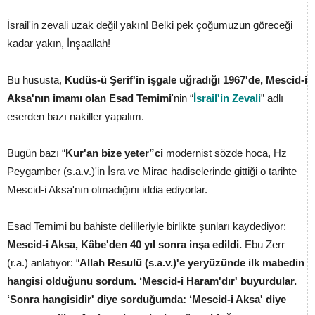
İsrail'in zevali uzak değil yakın! Belki pek çoğumuzun göreceği
kadar yakın, İnşaallah!
Bu hususta,
Kudüs-ü Şerif'in işgale uğradığı 1967'de, Mescid-i
Aksa'nın imamı olan Esad Temimi
'nin “
İsrail'in Zevali
” adlı
eserden bazı nakiller yapalım.
Bugün bazı “
Kur'an bize yeter”ci
modernist sözde hoca, Hz
Peygamber (s.a.v.)'in İsra ve Mirac hadiselerinde gittiği o tarihte
Mescid-i Aksa'nın olmadığını iddia ediyorlar.
Esad Temimi bu bahiste delilleriyle birlikte şunları kaydediyor:
Mescid-i Aksa, Kâbe'den 40 yıl sonra inşa edildi.
Ebu Zerr
(r.a.) anlatıyor: “
Allah Resulü (s.a.v.)'e yeryüzünde ilk mabedin
hangisi olduğunu sordum. ‘Mescid-i Haram'dır' buyurdular.
‘Sonra hangisidir' diye sorduğumda: ‘Mescid-i Aksa' diye