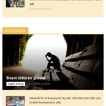
etti
27.08.2018 20:51:21
FOTO GALERİ
Beyni öldüren gıdalar
06.12.2018 22:25:03
Sağlık-Sıhhat
Karanlık bir el kuyuya bir taş attı: Altından tüm ülke için
heykel kampanyası çıktı