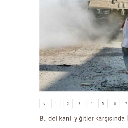
1
2
3
4
5
6
7
Bu delikanlı yiğitler karşısında