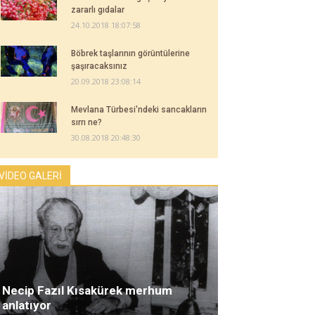
zararlı gıdalar
24.10.2018 18:07:58
Böbrek taşlarının görüntülerine
şaşıracaksınız
20.09.2018 23:08:14
Mevlana Türbesi'ndeki sancakların
sırrı ne?
30.08.2018 20:48:30
VİDEO GALERİ
Necip Fazıl Kısakürek merhum
anlatıyor