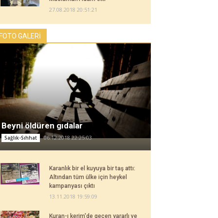
27.08.2018 20:51:21
FOTO GALERİ
Beyni öldüren gıdalar
06.12.2018 22:25:03
Sağlık-Sıhhat
Karanlık bir el kuyuya bir taş attı:
Altından tüm ülke için heykel
kampanyası çıktı
13.11.2018 19:59:09
Kuran-ı kerim'de geçen yararlı ve