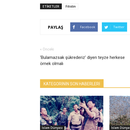
ETİKETLER
Filistin
PAYLAŞ
Facebook
Twitter
« Önceki
'Bulamazsak şükrederiz' diyen teyze herkese
örnek olmalı
KATEGORİNİN SON HABERLERİ
İslam Dünyası
İslam Dünya