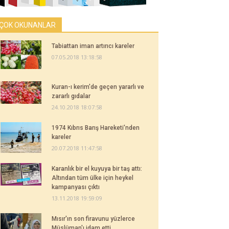
ÇOK OKUNANLAR
Tabiattan iman artırıcı kareler
07.05.2018 13:18:58
Kuran-ı kerim'de geçen yararlı ve
zararlı gıdalar
24.10.2018 18:07:58
1974 Kıbrıs Barış Hareketi'nden
kareler
20.07.2018 11:47:58
Karanlık bir el kuyuya bir taş attı:
Altından tüm ülke için heykel
kampanyası çıktı
13.11.2018 19:59:09
Mısır'ın son firavunu yüzlerce
Müslüman'ı idam etti