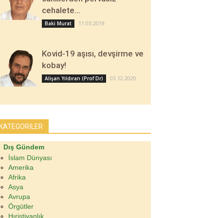
cehalete…
11.03.2019
Baki Murat
Kovid-19 aşısı, devşirme ve
kobay!
03.12.2020
Alişan Yıldıran (Prof Dr)
KATEGORİLER
Dış Gündem
İslam Dünyası
Amerika
Afrika
Asya
Avrupa
Örgütler
Hıristiyanlık