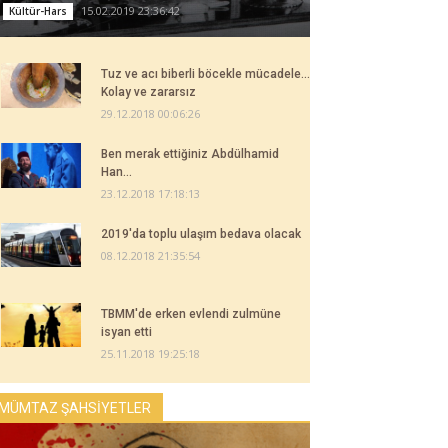
15.02.2019 23:36:42
Kültür-Hars
Tuz ve acı biberli böcekle mücadele...
Kolay ve zararsız
29.12.2018 00:06:26
Ben merak ettiğiniz Abdülhamid
Han...
23.12.2018 17:18:13
2019'da toplu ulaşım bedava olacak
08.12.2018 21:35:54
TBMM'de erken evlendi zulmüne
isyan etti
25.11.2018 19:25:18
MÜMTAZ ŞAHSİYETLER