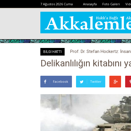
7 Ağustos 2026 Cuma
Anasayfa
Foto Galeri
Vid
Prof. Dr. Stefan Hockertz: İnsan
BİLGİ HATTI
kalabilir
Delikanlılığın kitabını y
Facebook
Twitter