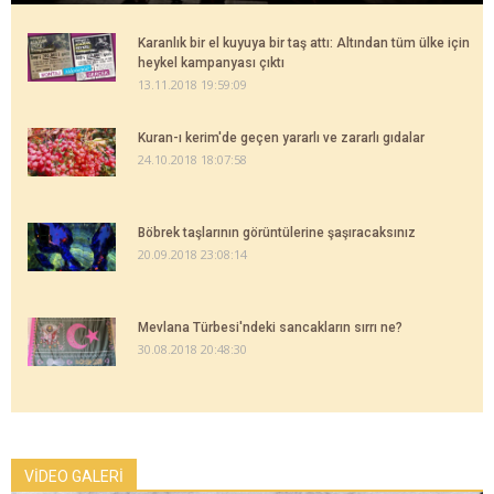
Karanlık bir el kuyuya bir taş attı: Altından tüm ülke için
heykel kampanyası çıktı
13.11.2018 19:59:09
Kuran-ı kerim'de geçen yararlı ve zararlı gıdalar
24.10.2018 18:07:58
Böbrek taşlarının görüntülerine şaşıracaksınız
20.09.2018 23:08:14
Mevlana Türbesi'ndeki sancakların sırrı ne?
30.08.2018 20:48:30
VİDEO GALERİ