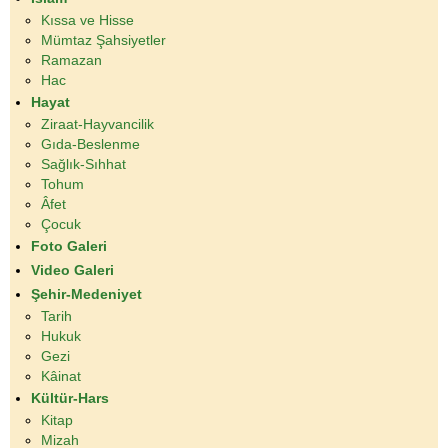
Kıssa ve Hisse
Mümtaz Şahsiyetler
Ramazan
Hac
Hayat
Ziraat-Hayvancilik
Gıda-Beslenme
Sağlık-Sıhhat
Tohum
Âfet
Çocuk
Foto Galeri
Video Galeri
Şehir-Medeniyet
Tarih
Hukuk
Gezi
Kâinat
Kültür-Hars
Kitap
Mizah