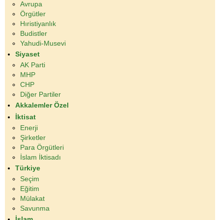
Avrupa
Örgütler
Hıristiyanlık
Budistler
Yahudi-Musevi
Siyaset
AK Parti
MHP
CHP
Diğer Partiler
Akkalemler Özel
İktisat
Enerji
Şirketler
Para Örgütleri
İslam İktisadı
Türkiye
Seçim
Eğitim
Mülakat
Savunma
İslam