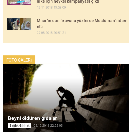
ülke için heykel kampanyası çıktı
13.11.2018 19:59:09
Mısır'ın son firavunu yüzlerce Müslüman'ı idam
etti
27.08.2018 20:51:21
FOTO GALERİ
Beyni öldüren gıdalar
06.12.2018 22:25:03
Sağlık-Sıhhat