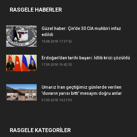
RASGELE HABERLER
Güzel haber: Çin'de 30 CIA muhbiri infaz
edildi
16.08.2018 17:37:52
Erdoğan'dan tarihi başarı: İdlib krizi çözüldü
17.09.2018 19:42:35
Umarız İran geçtiğimiz günlerde verilen
'duvarın yarısı bitti' mesajını doğru anlar
07.09.2018 14:27:05
RASGELE KATEGORİLER