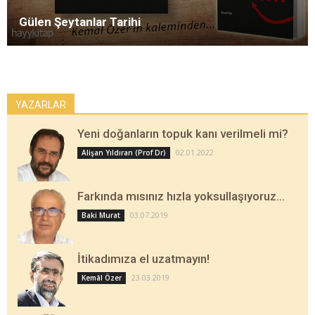
Gülen Şeytanlar Tarihi
YAZARLAR
Yeni doğanların topuk kanı verilmeli mi?
02.01.2022
Alişan Yıldıran (Prof Dr)
Farkında mısınız hızla yoksullaşıyoruz…
03.07.2019
Baki Murat
İtikadımıza el uzatmayın!
23.03.2019
Kemâl Özer