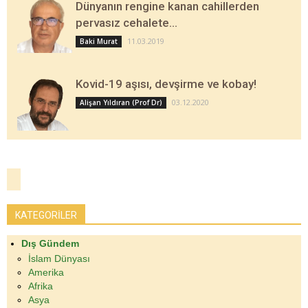
Dünyanın rengine kanan cahillerden
pervasız cehalete…
11.03.2019
Baki Murat
Kovid-19 aşısı, devşirme ve kobay!
03.12.2020
Alişan Yıldıran (Prof Dr)
KATEGORİLER
Dış Gündem
İslam Dünyası
Amerika
Afrika
Asya