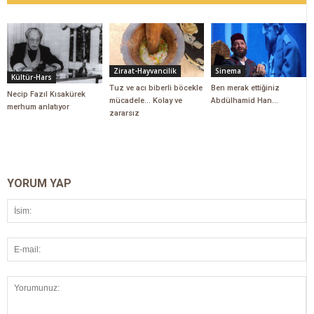
Ziraat-Hayvancilik
Sinema
Kültür-Hars
Tuz ve acı biberli böcekle
Ben merak ettiğiniz
Necip Fazıl Kısakürek
mücadele... Kolay ve
Abdülhamid Han...
merhum anlatıyor
zararsız
YORUM YAP