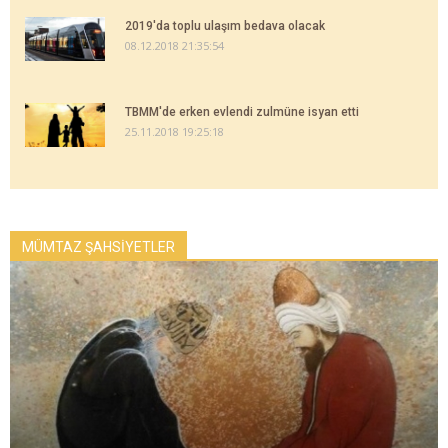
2019'da toplu ulaşım bedava olacak
08.12.2018 21:35:54
TBMM'de erken evlendi zulmüne isyan etti
25.11.2018 19:25:18
MÜMTAZ ŞAHSİYETLER