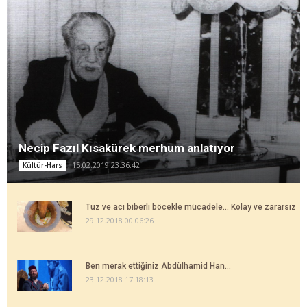
Necip Fazıl Kısakürek merhum anlatıyor
15.02.2019 23:36:42
Kültür-Hars
Tuz ve acı biberli böcekle mücadele... Kolay ve zararsız
29.12.2018 00:06:26
Ben merak ettiğiniz Abdülhamid Han...
23.12.2018 17:18:13