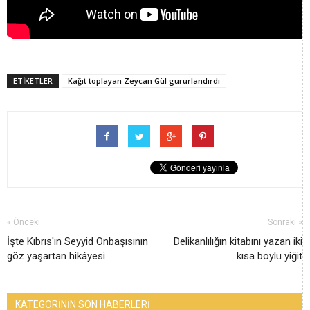
ETİKETLER
Kağıt toplayan Zeycan Gül gururlandırdı
« Önceki
Sonraki »
İşte Kıbrıs'ın Seyyid Onbaşısının
Delikanlılığın kitabını yazan iki
göz yaşartan hikâyesi
kısa boylu yiğit
KATEGORİNİN SON HABERLERİ