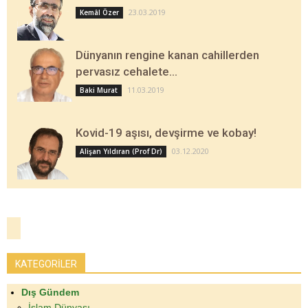
23.03.2019
Kemâl Özer
Dünyanın rengine kanan cahillerden
pervasız cehalete…
11.03.2019
Baki Murat
Kovid-19 aşısı, devşirme ve kobay!
03.12.2020
Alişan Yıldıran (Prof Dr)
KATEGORİLER
Dış Gündem
İslam Dünyası