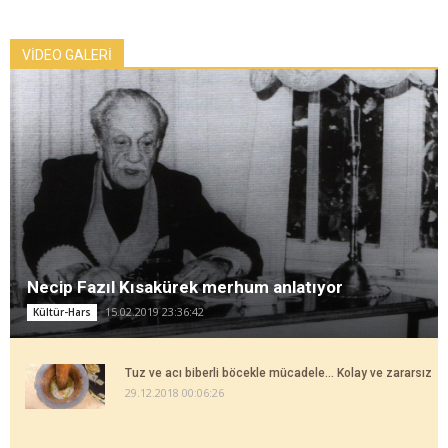
VİDEO GALERİ
Necip Fazıl Kısakürek merhum anlatıyor
15.02.2019 23:36:42
Kültür-Hars
Tuz ve acı biberli böcekle mücadele... Kolay ve zararsız
29.12.2018 00:06:26