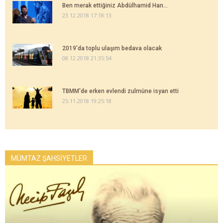
Ben merak ettiğiniz Abdülhamid Han...
23.12.2018 17:18:13
2019'da toplu ulaşım bedava olacak
08.12.2018 21:35:54
TBMM'de erken evlendi zulmüne isyan etti
25.11.2018 19:25:18
MÜMTAZ ŞAHSİYETLER