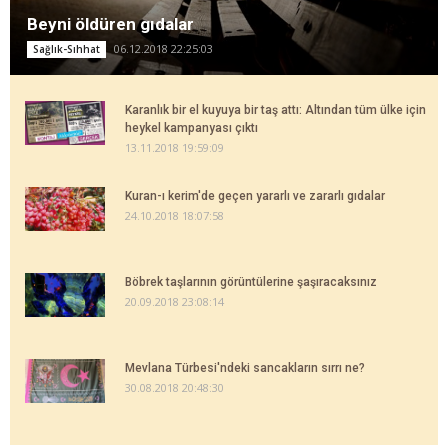
Beyni öldüren gıdalar
06.12.2018 22:25:03
Sağlık-Sıhhat
Karanlık bir el kuyuya bir taş attı: Altından tüm ülke için
heykel kampanyası çıktı
13.11.2018 19:59:09
Kuran-ı kerim'de geçen yararlı ve zararlı gıdalar
24.10.2018 18:07:58
Böbrek taşlarının görüntülerine şaşıracaksınız
20.09.2018 23:08:14
Mevlana Türbesi'ndeki sancakların sırrı ne?
30.08.2018 20:48:30