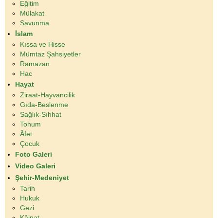
Eğitim
Mülakat
Savunma
İslam
Kıssa ve Hisse
Mümtaz Şahsiyetler
Ramazan
Hac
Hayat
Ziraat-Hayvancilik
Gıda-Beslenme
Sağlık-Sıhhat
Tohum
Âfet
Çocuk
Foto Galeri
Video Galeri
Şehir-Medeniyet
Tarih
Hukuk
Gezi
Kâinat