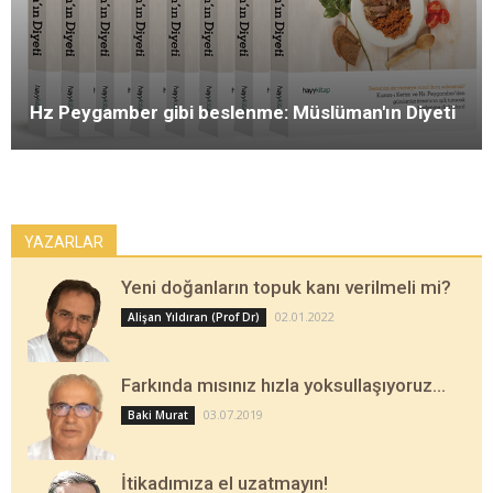
Hz Peygamber gibi beslenme: Müslüman'ın Diyeti
YAZARLAR
Yeni doğanların topuk kanı verilmeli mi?
02.01.2022
Alişan Yıldıran (Prof Dr)
Farkında mısınız hızla yoksullaşıyoruz…
03.07.2019
Baki Murat
İtikadımıza el uzatmayın!