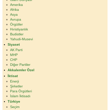
Amerika
Afrika
Asya
Avrupa
Örgütler
Hıristiyanlık
Budistler
Yahudi-Musevi
Siyaset
AK Parti
MHP
CHP
Diğer Partiler
Akkalemler Özel
İktisat
Enerji
Şirketler
Para Örgütleri
İslam İktisadı
Türkiye
Seçim