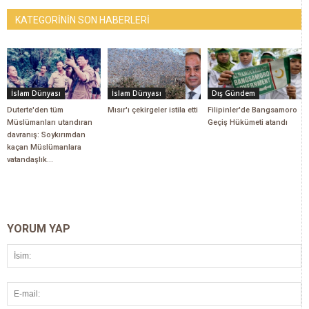
KATEGORİNİN SON HABERLERİ
İslam Dünyası
İslam Dünyası
Dış Gündem
Duterte'den tüm
Mısır'ı çekirgeler istila etti
Filipinler'de Bangsamoro
Müslümanları utandıran
Geçiş Hükümeti atandı
davranış: Soykırımdan
kaçan Müslümanlara
vatandaşlık...
YORUM YAP