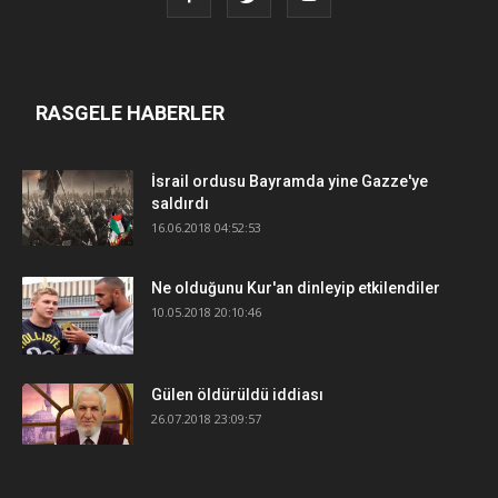
RASGELE HABERLER
İsrail ordusu Bayramda yine Gazze'ye
saldırdı
16.06.2018 04:52:53
Ne olduğunu Kur'an dinleyip etkilendiler
10.05.2018 20:10:46
Gülen öldürüldü iddiası
26.07.2018 23:09:57