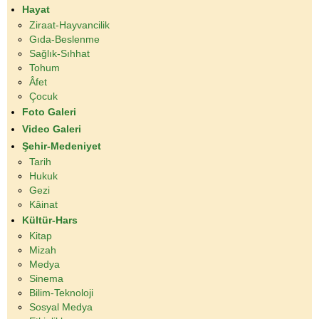
Hayat
Ziraat-Hayvancilik
Gıda-Beslenme
Sağlık-Sıhhat
Tohum
Âfet
Çocuk
Foto Galeri
Video Galeri
Şehir-Medeniyet
Tarih
Hukuk
Gezi
Kâinat
Kültür-Hars
Kitap
Mizah
Medya
Sinema
Bilim-Teknoloji
Sosyal Medya