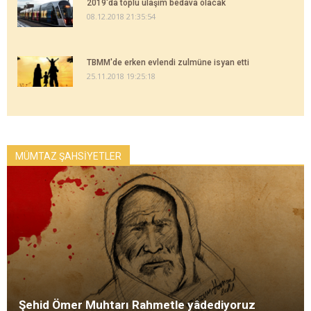
2019'da toplu ulaşım bedava olacak
08.12.2018 21:35:54
TBMM'de erken evlendi zulmüne isyan etti
25.11.2018 19:25:18
MÜMTAZ ŞAHSİYETLER
Şehid Ömer Muhtarı Rahmetle yâdediyoruz