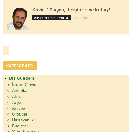
Kovid-19 aşısı, devşirme ve kobay!
03.12.2020
Alişan Yıldıran (Prof Dr)
KATEGORİLER
Dış Gündem
İslam Dünyası
Amerika
Afrika
Asya
Avrupa
Örgütler
Hıristiyanlık
Budistler
Yahudi-Musevi