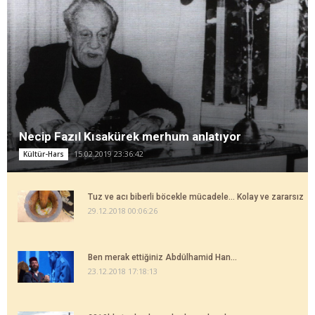
Necip Fazıl Kısakürek merhum anlatıyor
15.02.2019 23:36:42
Kültür-Hars
Tuz ve acı biberli böcekle mücadele... Kolay ve zararsız
29.12.2018 00:06:26
Ben merak ettiğiniz Abdülhamid Han...
23.12.2018 17:18:13