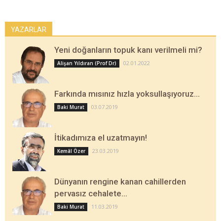
YAZARLAR
Yeni doğanların topuk kanı verilmeli mi?
02.01.2022
Alişan Yıldıran (Prof Dr)
Farkında mısınız hızla yoksullaşıyoruz…
03.07.2019
Baki Murat
İtikadımıza el uzatmayın!
23.03.2019
Kemâl Özer
Dünyanın rengine kanan cahillerden
pervasız cehalete…
11.03.2019
Baki Murat