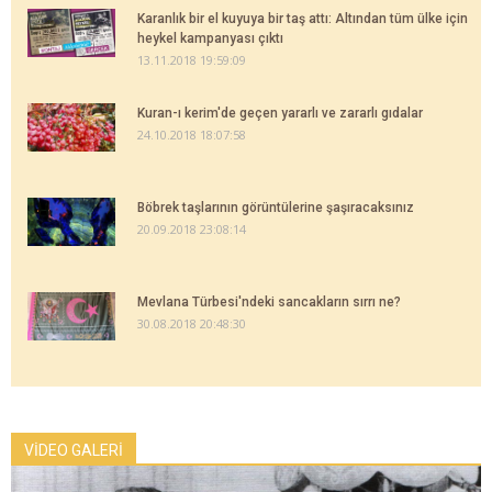
Karanlık bir el kuyuya bir taş attı: Altından tüm ülke için
heykel kampanyası çıktı
13.11.2018 19:59:09
Kuran-ı kerim'de geçen yararlı ve zararlı gıdalar
24.10.2018 18:07:58
Böbrek taşlarının görüntülerine şaşıracaksınız
20.09.2018 23:08:14
Mevlana Türbesi'ndeki sancakların sırrı ne?
30.08.2018 20:48:30
VİDEO GALERİ