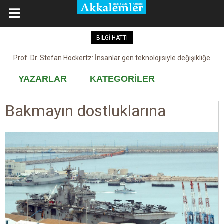
BİLGİ HATTI
Prof. Dr. Stefan Hockertz: İnsanlar gen teknolojisiyle değişikliğe
Kovid-19 aşısı, devşirme ve kobay!
maruz kalabilir
YAZARLAR
KATEGORİLER
Bakmayın dostluklarına