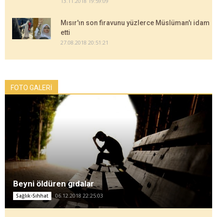
13.11.2018 19:59:09
Mısır'ın son firavunu yüzlerce Müslüman'ı idam
etti
27.08.2018 20:51:21
FOTO GALERİ
Beyni öldüren gıdalar
06.12.2018 22:25:03
Sağlık-Sıhhat