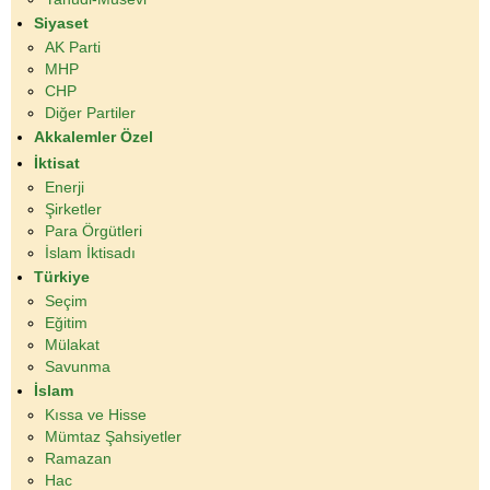
Siyaset
AK Parti
MHP
CHP
Diğer Partiler
Akkalemler Özel
İktisat
Enerji
Şirketler
Para Örgütleri
İslam İktisadı
Türkiye
Seçim
Eğitim
Mülakat
Savunma
İslam
Kıssa ve Hisse
Mümtaz Şahsiyetler
Ramazan
Hac