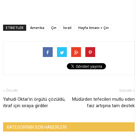
ETİKETLER
Amerika
Çin
İsrail
Hayfa limanı + Çin
« Önceki
Sonraki »
Yahudi Oktar'ın örgütü çözüldü,
Müdürden tefecileri mutlu eden
itiraf için sıraya girdiler
faiz artışına tam destek
KATEGORİNİN SON HABERLERİ