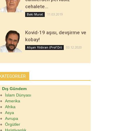
cehalete…
11.03.2019
Baki Murat
Kovid-19 aşısı, devşirme ve
kobay!
03.12.2020
Alişan Yıldıran (Prof Dr)
KATEGORİLER
Dış Gündem
İslam Dünyası
Amerika
Afrika
Asya
Avrupa
Örgütler
Hıristiyanlık