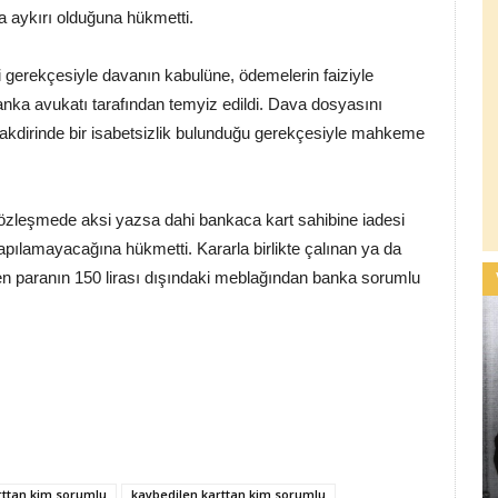
a aykırı olduğuna hükmetti.
i gerekçesiyle davanın kabulüne, ödemelerin faiziyle
anka avukatı tarafından temyiz edildi. Dava dosyasını
n takdirinde bir isabetsizlik bulunduğu gerekçesiyle mahkeme
zleşmede aksi yazsa dahi bankaca kart sahibine iadesi
 yapılamayacağına hükmetti. Kararla birlikte çalınan ya da
ilen paranın 150 lirası dışındaki meblağından banka sorumlu
rttan kim sorumlu
kaybedilen karttan kim sorumlu