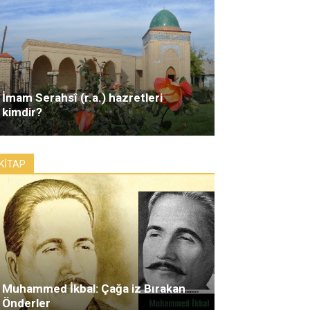
İmam Serahsî (r.a.) hazretleri
kimdir?
KİTAP
Muhammed İkbal: Çağa iz Bırakan
Önderler