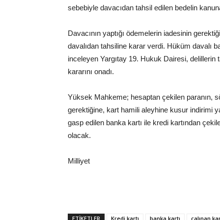
sebebiyle davacıdan tahsil edilen bedelin kanun
Davacının yaptığı ödemelerin iadesinin gerektiğ
davalıdan tahsiline karar verdi. Hüküm davalı b
inceleyen Yargıtay 19. Hukuk Dairesi, delilleri
kararını onadı.
Yüksek Mahkeme; hesaptan çekilen paranın, sö
gerektiğine, kart hamili aleyhine kusur indirimi
gasp edilen banka kartı ile kredi kartından çek
olacak.
Milliyet
ETİKETLER
Kredi kartı
banka kartı
çalınan ka