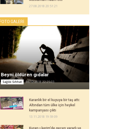
27.08.2018 20:51:21
FOTO GALERİ
Beyni öldüren gıdalar
06.12.2018 22:25:03
Sağlık-Sıhhat
Karanlık bir el kuyuya bir taş attı:
Altından tüm ülke için heykel
kampanyası çıktı
13.11.2018 19:59:09
Kuran-ı kerim'de geçen yararlı ve