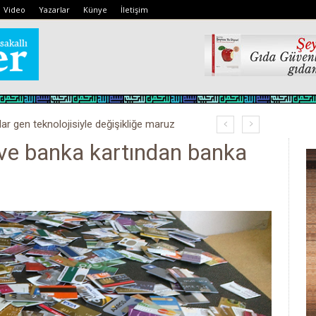
Video
Yazarlar
Künye
İletişim
lar gen teknolojisiyle değişikliğe maruz
ve banka kartından banka