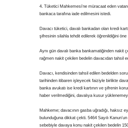
4. Tüketici Mahkemesi'ne müracaat eden vatanda
bankaca tarafına iade edilmesini istedi.
Davacı tüketici, davalı bankadan olan kredi kartı
şifresinin silahla tehdit edilerek öğrenildiğini öne
Aynı gün davalı banka bankamatiğinden nakit çe
rağmen nakit çekilen bedelin davacıdan tahsil edi
Davacı, kendisinden tahsil edilen bedelden sor
tarihinden itibaren işleyecek faiziyle birlikte d
banka avukatı ise kredi kartının ve şifrenin k
haber verilmediğini, davalıya kusur yüklenemeye
Mahkeme; davacının gasba uğradığı, haksız eyl
bulunduğuna dikkat çekti. 5464 Sayılı Kanun'un
sebebiyle davaya konu nakit çekilen bedelin 15