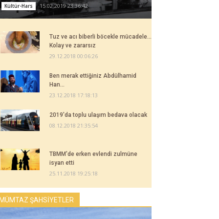
15.02.2019 23:36:42
Kültür-Hars
Tuz ve acı biberli böcekle mücadele...
Kolay ve zararsız
29.12.2018 00:06:26
Ben merak ettiğiniz Abdülhamid
Han...
23.12.2018 17:18:13
2019'da toplu ulaşım bedava olacak
08.12.2018 21:35:54
TBMM'de erken evlendi zulmüne
isyan etti
25.11.2018 19:25:18
MÜMTAZ ŞAHSİYETLER