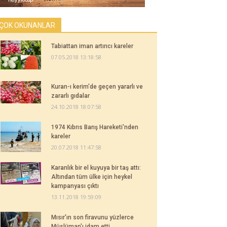
ÇOK OKUNANLAR
Tabiattan iman artırıcı kareler
07.05.2018 13:18:58
Kuran-ı kerim'de geçen yararlı ve
zararlı gıdalar
24.10.2018 18:07:58
1974 Kıbrıs Barış Hareketi'nden
kareler
20.07.2018 11:47:58
Karanlık bir el kuyuya bir taş attı:
Altından tüm ülke için heykel
kampanyası çıktı
13.11.2018 19:59:09
Mısır'ın son firavunu yüzlerce
Müslüman'ı idam etti