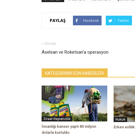
PAYLAŞ
Facebook
Twitter
« Önceki
Aselsan ve Roketsan'a operasyon
KATEGORİNİN SON HABERLERİ
Ziraat-Hayvancilik
Hukuk
İnsanlığı kanser yaptı 80 milyon
Erken evlil
dolarla kurtuldu