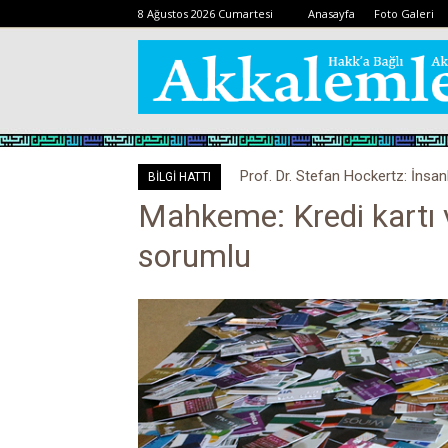
8 Ağustos 2026 Cumartesi
Anasayfa
Foto Galeri
Prof. Dr. Stefan Hockertz: İnsan
BİLGİ HATTI
kalabilir
Mahkeme: Kredi kartı 
sorumlu