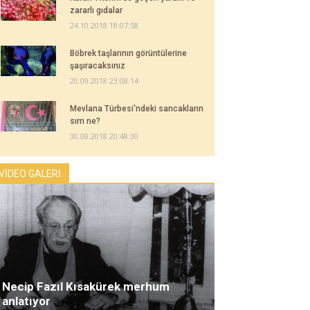
zararlı gıdalar
24.10.2018 18:07:58
Böbrek taşlarının görüntülerine
şaşıracaksınız
20.09.2018 23:08:14
Mevlana Türbesi'ndeki sancakların
sırrı ne?
30.08.2018 20:48:30
VİDEO GALERİ
Necip Fazıl Kısakürek merhum
anlatıyor