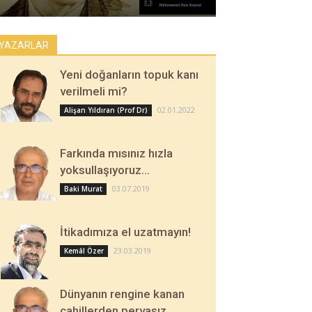
YAZARLAR
Yeni doğanların topuk kanı
verilmeli mi?
02.01.2022
Alişan Yıldıran (Prof Dr)
Farkında mısınız hızla
yoksullaşıyoruz…
03.07.2019
Baki Murat
İtikadımıza el uzatmayın!
23.03.2019
Kemâl Özer
Dünyanın rengine kanan
cahillerden pervasız