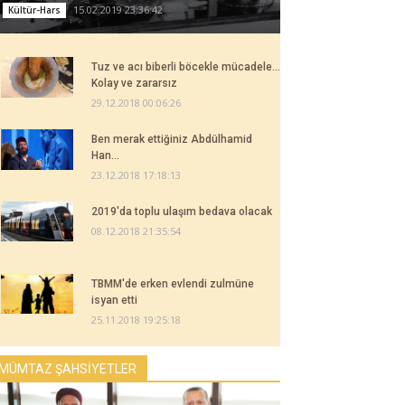
15.02.2019 23:36:42
Kültür-Hars
Tuz ve acı biberli böcekle mücadele...
Kolay ve zararsız
29.12.2018 00:06:26
Ben merak ettiğiniz Abdülhamid
Han...
23.12.2018 17:18:13
2019'da toplu ulaşım bedava olacak
08.12.2018 21:35:54
TBMM'de erken evlendi zulmüne
isyan etti
25.11.2018 19:25:18
MÜMTAZ ŞAHSİYETLER