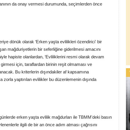
anının da onay vermesi durumunda, seçimlerden önce
iye dönük olarak ‘Erken yaşta evlilikleri özendirici' bir
an mağduriyetlerin bir seferliğine giderilmesi amacını
iyle hapiste olanlardan, ‘Evliliklerini resmi olarak devam
girmesi için, taraflardan birinin reşit olmaması ve
ranacak. Bu kriterlerin dışındakiler af kapsamına
 zorla yaptırılan evlilikler bu düzenlemenin dışında
z günlerde erken yaşta evlilik mağdurları ile TBMM'deki basın
nenlerle ilgili de bir an önce adım atması çağrısını