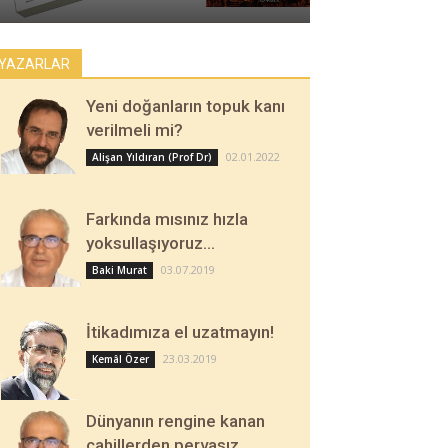
YAZARLAR
Yeni doğanların topuk kanı
verilmeli mi?
02.01.2022
Alişan Yıldıran (Prof Dr)
Farkında mısınız hızla
yoksullaşıyoruz…
03.07.2019
Baki Murat
İtikadımıza el uzatmayın!
23.03.2019
Kemâl Özer
Dünyanın rengine kanan
cahillerden pervasız