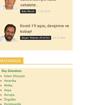
cehalete…
11.03.2019
Baki Murat
Kovid-19 aşısı, devşirme ve
kobay!
03.12.2020
Alişan Yıldıran (Prof Dr)
KATEGORİLER
Dış Gündem
İslam Dünyası
Amerika
Afrika
Asya
Avrupa
Örgütler
Hıristiyanlık