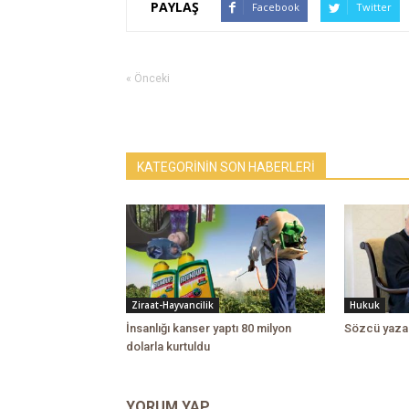
PAYLAŞ
Facebook
Twitter
« Önceki
KATEGORİNİN SON HABERLERİ
Ziraat-Hayvancilik
Hukuk
İnsanlığı kanser yaptı 80 milyon
Sözcü yazar
dolarla kurtuldu
YORUM YAP