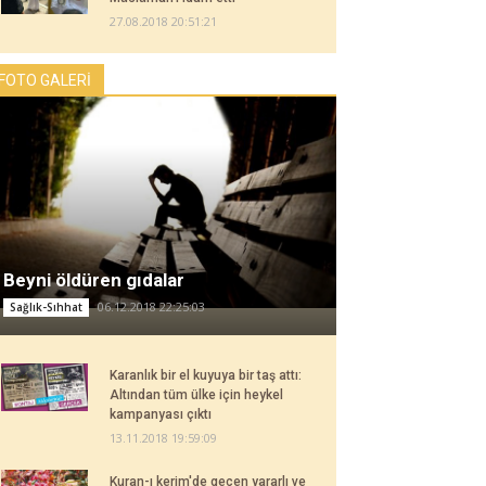
27.08.2018 20:51:21
FOTO GALERİ
Beyni öldüren gıdalar
06.12.2018 22:25:03
Sağlık-Sıhhat
Karanlık bir el kuyuya bir taş attı:
Altından tüm ülke için heykel
kampanyası çıktı
13.11.2018 19:59:09
Kuran-ı kerim'de geçen yararlı ve