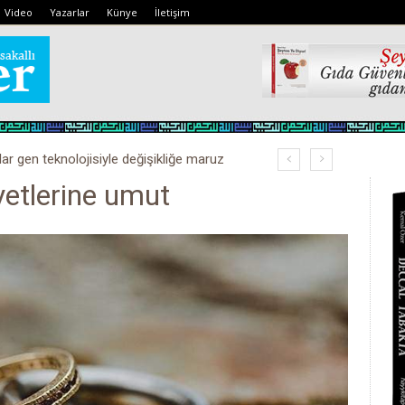
Video
Yazarlar
Künye
İletişim
lar gen teknolojisiyle değişikliğe maruz
yetlerine umut