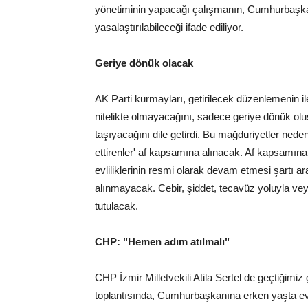
yönetiminin yapacağı çalışmanın, Cumhurbaşk
yasalaştırılabileceği ifade ediliyor.
Geriye dönük olacak
AK Parti kurmayları, getirilecek düzenlemenin iler
nitelikte olmayacağını, sadece geriye dönük oluş
taşıyacağını dile getirdi. Bu mağduriyetler neden
ettirenler' af kapsamına alınacak. Af kapsamına 
evliliklerinin resmi olarak devam etmesi şartı a
alınmayacak. Cebir, şiddet, tecavüz yoluyla veya
tutulacak.
CHP: "Hemen adım atılmalı"
CHP İzmir Milletvekili Atila Sertel de geçtiğimi
toplantısında, Cumhurbaşkanına erken yaşta evle