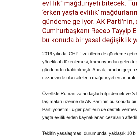
evlilik” mağduriyeti bitecek. T
‘erken yaşta evlilik' mağdurları
gündeme geliyor. AK Parti'nin, 
Cumhurbaşkanı Recep Tayyip E
bu konuda bir yasal değişiklik ya
2016 yılında, CHP'li vekillerin de gündeme getir
yönelik af düzenlemesi, kamuoyundan gelen tepk
gündemden kaldırılmıştı. Ancak, aradan geçen sür
cezaevinde olan ailelerin mağduriyetleri artarak
Özellikle Roman vatandaşlarla ilgi dernek ve ST
taşımaları üzerine de AK Parti'nin bu konuda bir 
Parti yönetimi, diğer partilerin de destek verm
yaşta evliliklerden kaynaklanan cezaların affedilm
Teklifin yasalaşması durumunda, yaklaşık 10 bin 