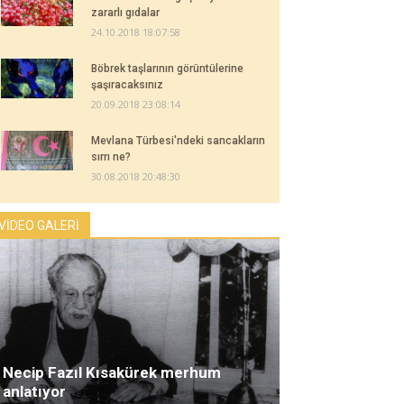
zararlı gıdalar
24.10.2018 18:07:58
Böbrek taşlarının görüntülerine
şaşıracaksınız
20.09.2018 23:08:14
Mevlana Türbesi'ndeki sancakların
sırrı ne?
30.08.2018 20:48:30
VİDEO GALERİ
Necip Fazıl Kısakürek merhum
anlatıyor