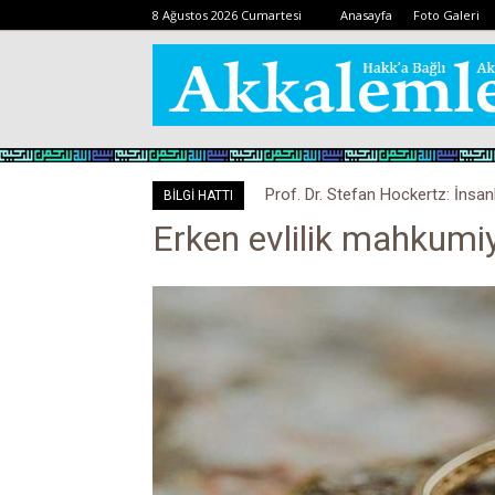
8 Ağustos 2026 Cumartesi
Anasayfa
Foto Galeri
Prof. Dr. Stefan Hockertz: İnsan
BİLGİ HATTI
kalabilir
Erken evlilik mahkumi