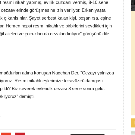
t resmi nikah yapmış, evlilik cüzdanı vermiş, 8-10 sene
n cezaevlerinde görüşmesine izin veriliyor. Erken yaşta
rak çıkarılsınlar. Şayet serbest kalan kişi, boşanırsa, eşine
. Hemen hepsi resmi nikahlı ve birbirlerini sevdikleri için
l aileleri ve çocukları da cezalandırılıyor” görüşünü dile
lik mağdurları adına konuşan Nagehan Der, “Cezayı yalnızca
çekiyoruz. Resmi nikahlı eşlerimize tecavüzcü damgası
ldı? Biz severek evlendik cezası 8 sene sonra geldi.
ekliyoruz” demişti.
m