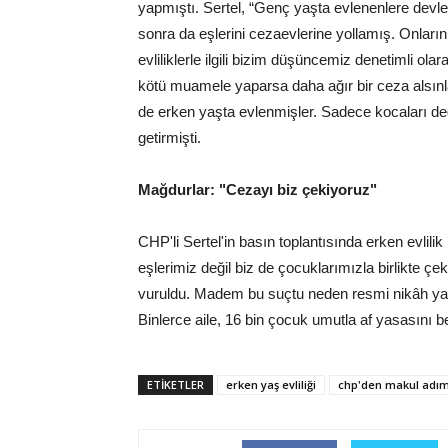
yapmıştı. Sertel, “Genç yaşta evlenenlere devle
sonra da eşlerini cezaevlerine yollamış. Onları
evliliklerle ilgili bizim düşüncemiz denetimli ola
kötü muamele yaparsa daha ağır bir ceza alsınlar
de erken yaşta evlenmişler. Sadece kocaları deği
getirmişti.
Mağdurlar: "Cezayı biz çekiyoruz"
CHP'li Sertel'in basın toplantısında erken evli
eşlerimiz değil biz de çocuklarımızla birlikte 
vuruldu. Madem bu suçtu neden resmi nikâh yapı
Binlerce aile, 16 bin çocuk umutla af yasasını b
ETİKETLER
erken yaş evliliği
chp'den makul adı