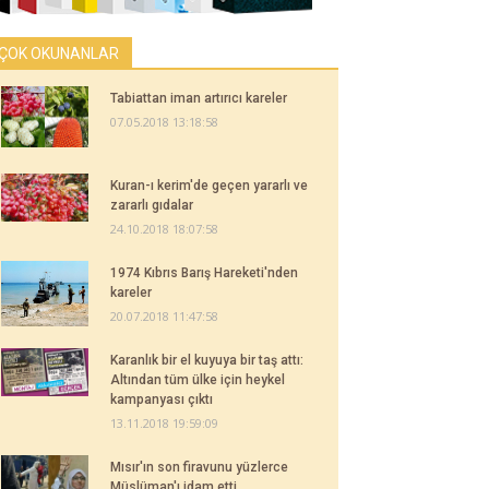
ÇOK OKUNANLAR
Tabiattan iman artırıcı kareler
07.05.2018 13:18:58
Kuran-ı kerim'de geçen yararlı ve
zararlı gıdalar
24.10.2018 18:07:58
1974 Kıbrıs Barış Hareketi'nden
kareler
20.07.2018 11:47:58
Karanlık bir el kuyuya bir taş attı:
Altından tüm ülke için heykel
kampanyası çıktı
13.11.2018 19:59:09
Mısır'ın son firavunu yüzlerce
Müslüman'ı idam etti