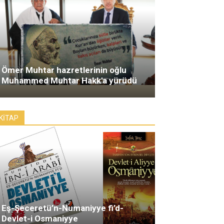
Ömer Muhtar hazretlerinin oğlu
Muhammed Muhtar Hakk'a yürüdü
KİTAP
Eş-Şeceretü’n-Numaniyye fi’d-
Devlet-i Osmaniyye