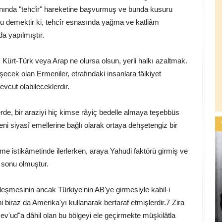
manında "tehcîr" hareketine başvurmuş ve bunda kusuru
u demektir ki, tehcîr esnasında yağma ve katliâm
da yapılmıştır.
 Kürt-Türk veya Arap ne olursa olsun, yerli halkı azaltmak.
şecek olan Ermeniler, etrafındaki insanlara fâikiyet
cut olabileceklerdir.
erde, bir araziyi hiç kimse râyiç bedelle almaya teşebbüs
eni siyasî emellerine bağlı olarak ortaya dehşetengiz bir
me istikâmetinde ilerlerken, araya Yahudi faktörü girmiş ve
 sonu olmuştur.
kleşmesinin ancak Türkiye'nin AB'ye girmesiyle kabil-i
 biraz da Amerika'yı kullanarak bertaraf etmişlerdir.7 Zira
Mev'ud"a dâhil olan bu bölgeyi ele geçirmekte müşkilâtla