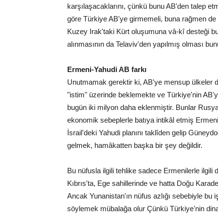
karşılaşacaklarını, çünkü bunu AB'den talep et
göre Türkiye AB'ye girmemeli, buna rağmen de bölün
Kuzey Irak'taki Kürt oluşumuna vâ-kî desteği bu 
alınmasının da Telaviv'den yapılmış olması bunun fi
Ermeni-Yahudi AB farkı
Unutmamak gerektir ki, AB'ye mensup ülkeler d
"istim" üzerinde beklemekte ve Türkiye'nin AB'
bugün iki milyon daha eklenmiştir. Bunlar Rusy
ekonomik sebeplerle batıya intikâl etmiş Ermeni
İsrail'deki Yahudi planını taklîden gelip Güney
gelmek, hamâkatten başka bir şey değildir.
Bu nüfusla ilgili tehlike sadece Ermenilerle ilgili
Kıbrıs'ta, Ege sahillerinde ve hatta Doğu Kara
Ancak Yunanistan'ın nüfus azlığı sebebiyle bu iş
söylemek mübalağa olur Çünkü Türkiye'nin din