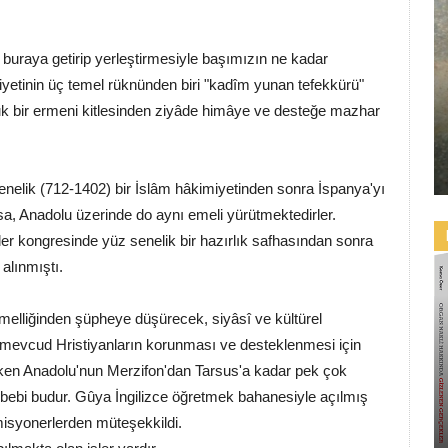
ı buraya getirip yerleştirmesiyle başımızın ne kadar
eniyetinin üç temel rüknünden biri "kadîm yunan tefekkürü"
nluk bir ermeni kitlesinden ziyâde himâye ve desteğe mazhar
enelik (712-1402) bir İslâm hâkimiyetinden sonra İspanya'yı
rsa, Anadolu üzerinde do aynı emeli yürütmektedirler.
ler kongresinde yüz senelik bir hazırlık safhasından sonra
alınmıştı.
melliğinden şüpheye düşürecek, siyâsî ve kültürel
da mevcud Hristiyanların korunması ve desteklenmesi için
lırken Anadolu'nun Merzifon'dan Tarsus'a kadar pek çok
bebi budur. Gûya İngilizce öğretmek bahanesiyle açılmış
misyonerlerden müteşekkildi.