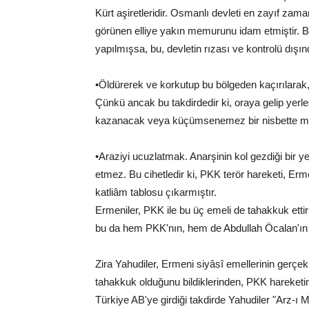
Kürt aşiretleridir. Osmanlı devleti en zayıf za
görünen elliye yakın memurunu idam etmiştir. B
yapılmışsa, bu, devletin rızası ve kontrolü dışın
•Öldürerek ve korkutup bu bölgeden kaçırılarak,
Çünkü ancak bu takdirdedir ki, oraya gelip yerle
kazanacak veya küçümsenemez bir nisbette mev
•Araziyi ucuzlatmak. Anarşinin kol gezdiği bir y
etmez. Bu cihetledir ki, PKK terör hareketi, Erm
katliâm tablosu çıkarmıştır.
Ermeniler, PKK ile bu üç emeli de tahakkuk ettir
bu da hem PKK'nın, hem de Abdullah Öcalan'ın
Zira Yahudiler, Ermeni siyâsî emellerinin gerçe
tahakkuk olduğunu bildiklerinden, PKK hareketini
Türkiye AB'ye girdiği takdirde Yahudiler "Arz-ı 