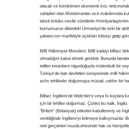
olacak ve körüklenen ekonomik kriz neticesinde 
sahipleri olan Müslümanları ecir makâmında ku
tahsil imkânı vesâir sûretlerle Hıristiyanlaştır
burnumuzun dibindeki Ümraniye'de eski bir atöly
yabancının marifetiyle açtıkları kiliseyi gidip gör
Millî Hâkimiyet Meselesi: Millî iradeyi bilfarz b
olmadığını kabul etmek gerektir. Bununla beraber
edilen insanların olgunluğuyla mütenâsib bir se
Türkiye'de batı devletleri seviyesinde millî hâk
azîm tehlikeler doğurmaya müsait, vahîm bir hat
Bilfarz İngiltere'de Welchler'e veya İs-koçlara 
için bir tehlike doğurmaz. Çünkü bu halk, İngili
"British" (Britanyalı) etiketini kabullenmiş ve İng
verildiğinde İngiltere'yi bölmeye kalkışmazlar. 
reel gerçekleri muvâcehesinde hak ve hürriyetler 