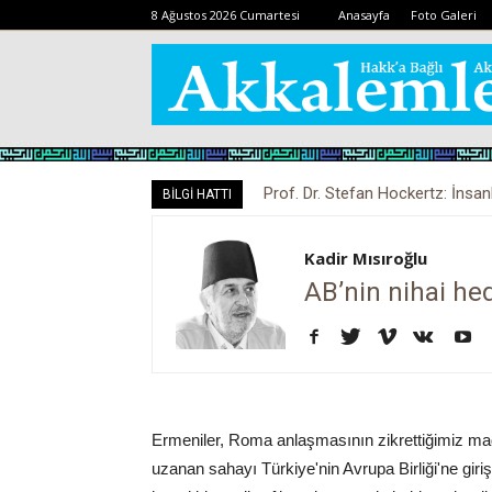
8 Ağustos 2026 Cumartesi
Anasayfa
Foto Galeri
Prof. Dr. Stefan Hockertz: İnsan
BİLGİ HATTI
kalabilir
Kadir Mısıroğlu
AB’nin nihai hed
Ermeniler, Roma anlaşmasının zikrettiğimiz ma
uzanan sahayı Türkiye'nin Avrupa Birliği'ne gir