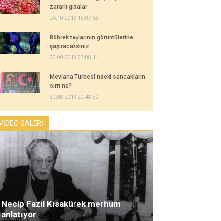
zararlı gıdalar
24.10.2018 18:07:58
Böbrek taşlarının görüntülerine
şaşıracaksınız
20.09.2018 23:08:14
Mevlana Türbesi'ndeki sancakların
sırrı ne?
30.08.2018 20:48:30
VİDEO GALERİ
Necip Fazıl Kısakürek merhum
anlatıyor