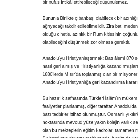
bir nüfus intikâl ettirebileceği düşünülemez.
Bununla Birlikte çıbanbaşı olabilecek bir azınlığ
ağrıyacağı takdir edilebilmelidir. Zira batı med
olduğu cihetle, azınlık bir Rum kitlesinin çoğu
olabileceğini düşünmek zor olmasa gerektir.
Anadolu'yu Hristiyanlaştırmak: Batı âlemi 870 s
nasıl geri almış ve Hristiyanlığa kazandırmışla
1880'lerde Mısır'da toplanmış olan bir misyoner
Anadolu'yu Hristiyanlığa geri kazandırma kararı 
Bu hazırlık safhasında Türkleri İslâm'ın mükem
faaliyetler planlanmış, diğer taraftan Anadolu'
bazı tedbirler ittihaz olunmuştur. Osmanlı yıkı
noktasında mevcud yüze yakın kolejin varlık se
olan bu mekteplerin eğitim kadroları tamamen 