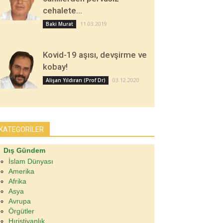
cehalete…
11.03.2019
Baki Murat
Kovid-19 aşısı, devşirme ve
kobay!
03.12.2020
Alişan Yıldıran (Prof Dr)
KATEGORİLER
Dış Gündem
İslam Dünyası
Amerika
Afrika
Asya
Avrupa
Örgütler
Hıristiyanlık