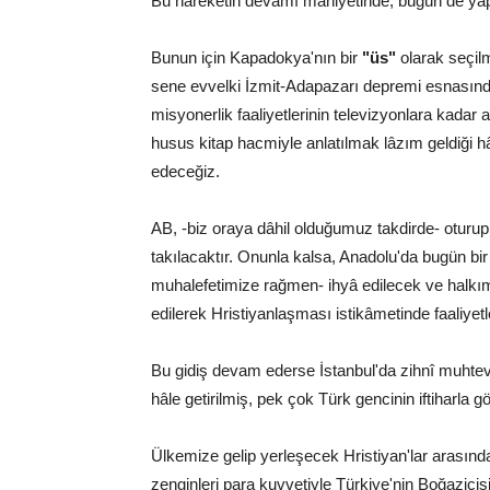
Bu hareketin devamı mahiyetinde, bugün de yapı
Bunun için Kapadokya'nın bir
"üs"
olarak seçil
sene evvelki İzmit-Adapazarı depremi esnasın
misyonerlik faaliyetlerinin televizyonlara kada
husus kitap hacmiyle anlatılmak lâzım geldiği hâl
edeceğiz.
AB, -biz oraya dâhil olduğumuz takdirde- oturup 
takılacaktır. Onunla kalsa, Anadolu'da bugün bir 
muhalefetimize rağmen- ihyâ edilecek ve halkımı
edilerek Hristiyanlaşması istikâmetinde faaliyetle
Bu gidiş devam ederse İstanbul'da zihnî muhtev
hâle getirilmiş, pek çok Türk gencinin iftiharla
Ülkemize gelip yerleşecek Hristiyan'lar arasınd
zenginleri para kuvvetiyle Türkiye'nin Boğaziçisi'