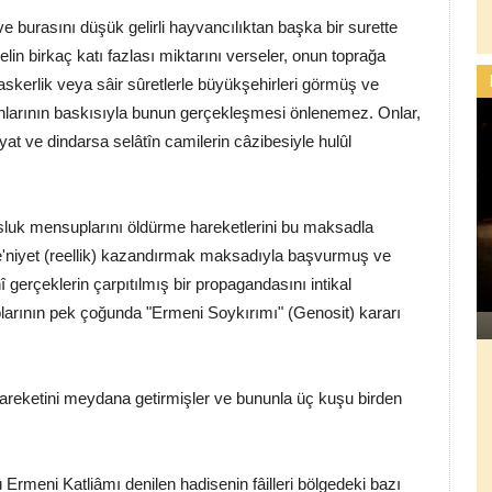
e burasını düşük gelirli hayvancılıktan başka bir surette
in birkaç katı fazlası miktarını verseler, onun toprağa
askerlik veya sâir sûretlerle büyükşehirleri görmüş ve
nlarının baskısıyla bunun gerçekleşmesi önlenemez. Onlar,
yat ve dindarsa selâtîn camilerin câzibesiyle hulûl
osluk mensuplarını öldürme hareketlerini bu maksadla
 şe'niyet (reellik) kazandırmak maksadıyla başvurmuş ve
gerçeklerin çarpıtılmış bir propagandasını intikal
olarının pek çoğunda "Ermeni Soykırımı" (Genosit) kararı
areketini meydana getirmişler ve bununla üç kuşu birden
Ermeni Katliâmı denilen hadisenin fâilleri bölgedeki bazı