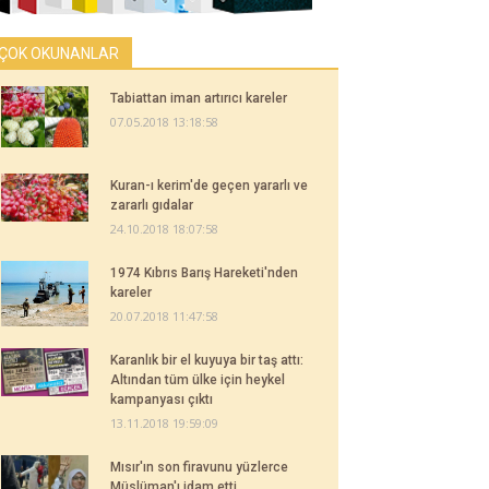
ÇOK OKUNANLAR
Tabiattan iman artırıcı kareler
07.05.2018 13:18:58
Kuran-ı kerim'de geçen yararlı ve
zararlı gıdalar
24.10.2018 18:07:58
1974 Kıbrıs Barış Hareketi'nden
kareler
20.07.2018 11:47:58
Karanlık bir el kuyuya bir taş attı:
Altından tüm ülke için heykel
kampanyası çıktı
13.11.2018 19:59:09
Mısır'ın son firavunu yüzlerce
Müslüman'ı idam etti