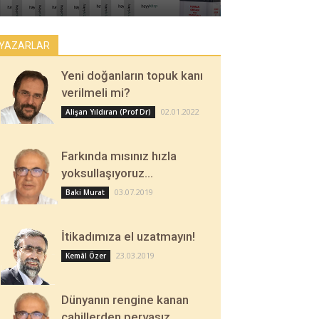
YAZARLAR
Yeni doğanların topuk kanı
verilmeli mi?
02.01.2022
Alişan Yıldıran (Prof Dr)
Farkında mısınız hızla
yoksullaşıyoruz…
03.07.2019
Baki Murat
İtikadımıza el uzatmayın!
23.03.2019
Kemâl Özer
Dünyanın rengine kanan
cahillerden pervasız