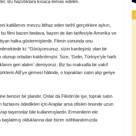
ler. Bu hazırlıklara kısaca temas edelim.
i katliâmını mevzu ittihaz eden tarihî gerçeklere aykırı,
 bu filmi bazen bedava, bazen de ilan tarifesiyle Amerika ve
stiyan halka göstermişlerdir. Filmin sonunda onu
nilmektedir ki: “Görüyorsunuz, sizin kardeşiniz olan bir
 olunup ortadan kaldırılmıştır. Size, 'Gelin, Türkiye'yle harb
rını geri alalım' demiyoruz. Biz bu maksatla bir vakıf
lerin AB'ye girmesi hâlinde, o toprakları satın alıp geriye
ne benzer bir plandır. Onlar da Filistin'de işe, toprak satın
fazlasını ödedikleri için Araplar arsa ofisleri önünde uzun
rap taşeronlar bile kullanmışlardır. Ermenilerin ele
 başlatmış olduklarına dair bizim istihbaratımızda