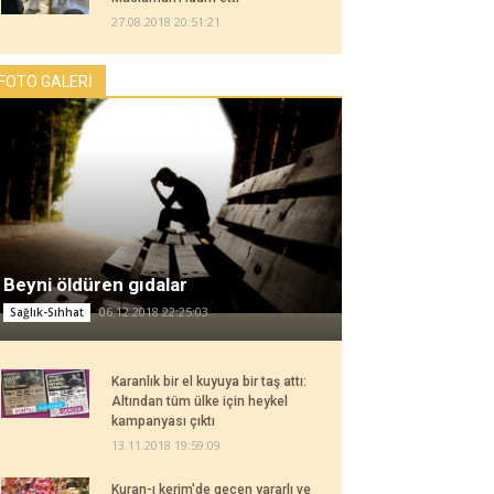
27.08.2018 20:51:21
FOTO GALERİ
Beyni öldüren gıdalar
06.12.2018 22:25:03
Sağlık-Sıhhat
Karanlık bir el kuyuya bir taş attı:
Altından tüm ülke için heykel
kampanyası çıktı
13.11.2018 19:59:09
Kuran-ı kerim'de geçen yararlı ve