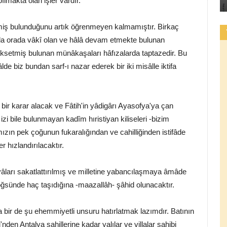
lmakta olan işler vardır.
miş bulunduğunu artık öğrenmeyen kalmamıştır. Birkaç
da orada vâkî olan ve hâlâ devam etmekte bulunan
r aksetmiş bulunan münâkaşaları hâfızalarda taptazedir. Bu
de biz bundan sarf-ı nazar ederek bir iki misâlle iktifa
bir karar alacak ve Fâtih'in yâdigârı Ayasofya'ya çan
izi bile bulunmayan kadîm hıristiyan kiliseleri -bizim
zın pek çoğunun fukaralığından ve cahilliğinden istifâde
r hızlandırılacaktır.
âları sakatlattırılmış ve milletine yabancılaşmaya âmâde
 göğsünde haç taşıdığına -maazallâh- şâhid olunacaktır.
a bir de şu ehemmiyetli unsuru hatırlatmak lazımdır. Batının
nden Antalya sahillerine kadar yalılar ve villalar sahibi