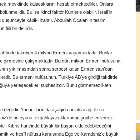
mek mevkiinde kalacaklarını hesab etmektedirler. Onlara
melidir. Bu ise ikinci faktör Kürtlerle olabilir. İsrail'in
düşünceyle kâbil-i izahtır. Abdullah Öcalan'ın teslim
ilî bir delilidir.
âhilinde takriben 4 milyon Ermeni yaşamaktadır. Bunlar
ye girmesine çalışmaktadır. Bu dört milyon Ermeni nüfusuna
a'nın yıkılmasından sonra serbest kalan Ermenistan'dan
lerdir. Bu ermeni nüfûsunun, Türkiye AB'ye girdiği takdirde
doğuya yerleşecekleri şüphesizdir. Bunu görmemezlikten
 de değildir. Yunanlıların da aşağıda anlatılacağı üzere
deniz'de bu oyunu tezgâhlayacaklarından şüphe edilemez.
te -Kıbrıs haricinde-büyük bir başarı elde edebileceğini
amik ve kesîf nüfusu karşısında Ege ve Karadeniz'e büyük