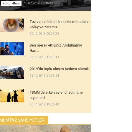
15.02.2019 23:36:42
Kültür-Hars
Tuz ve acı biberli böcekle mücadele...
Kolay ve zararsız
29.12.2018 00:06:26
Ben merak ettiğiniz Abdülhamid
Han...
23.12.2018 17:18:13
2019'da toplu ulaşım bedava olacak
08.12.2018 21:35:54
TBMM'de erken evlendi zulmüne
isyan etti
25.11.2018 19:25:18
MÜMTAZ ŞAHSİYETLER