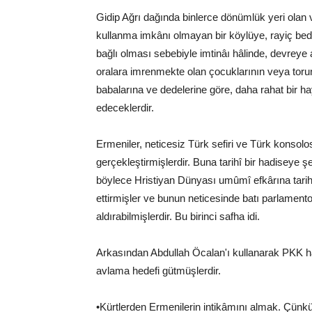
Gidip Ağrı dağında binlerce dönümlük yeri olan v
kullanma imkânı olmayan bir köylüye, rayiç bedel
bağlı olması sebebiyle imtinâı hâlinde, devreye 
oralara imrenmekte olan çocuklarının veya toru
babalarına ve dedelerine göre, daha rahat bir ha
edeceklerdir.
Ermeniler, neticesiz Türk sefiri ve Türk konsol
gerçekleştirmişlerdir. Buna tarihî bir hadiseye
böylece Hristiyan Dünyası umûmî efkârına tarihî 
ettirmişler ve bunun neticesinde batı parlament
aldırabilmişlerdir. Bu birinci safha idi.
Arkasından Abdullah Öcalan'ı kullanarak PKK h
avlama hedefi gütmüşlerdir.
•Kürtlerden Ermenilerin intikâmını almak. Çünkü 