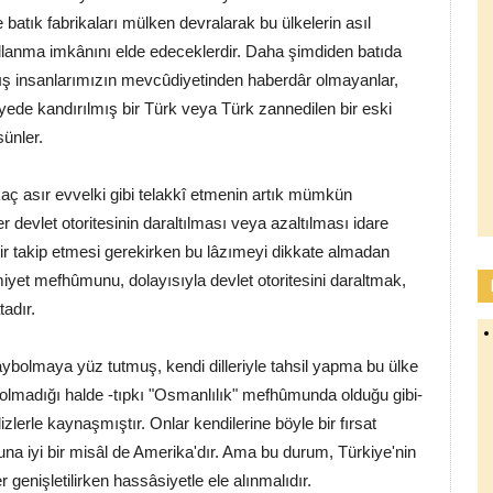
batık fabrikaları mülken devralarak bu ülkelerin asıl
llanma imkânını elde edeceklerdir. Daha şimdiden batıda
ılmış insanlarımızın mevcûdiyetinden haberdâr olmayanlar,
ede kandırılmış bir Türk veya Türk zannedilen bir eski
sünler.
irkaç asır evvelki gibi telakkî etmenin artık mümkün
 devlet otoritesinin daraltılması veya azaltılması idare
yir takip etmesi gerekirken bu lâzımeyi dikkate almadan
imiyet mefhûmunu, dolayısıyla devlet otoritesini daraltmak,
adır.
kaybolmaya yüz tutmuş, kendi dilleriyle tahsil yapma bu ülke
z olmadığı halde -tıpkı "Osmanlılık" mefhûmunda olduğu gibi-
ilizlerle kaynaşmıştır. Onlar kendilerine böyle bir fırsat
Buna iyi bir misâl de Amerika'dır. Ama bu durum, Türkiye'nin
genişletilirken hassâsiyetle ele alınmalıdır.