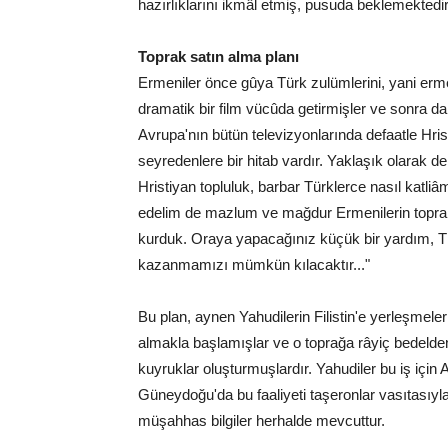
hazırlıklarını ikmâl etmiş, pusuda beklemektedir
Toprak satın alma planı
Ermeniler önce gûya Türk zulümlerini, yani ermen
dramatik bir film vücûda getirmişler ve sonra da
Avrupa'nın bütün televizyonlarında defaatle Hri
seyredenlere bir hitab vardır. Yaklaşık olarak de
Hristiyan topluluk, barbar Türklerce nasıl katliâm
edelim de mazlum ve mağdur Ermenilerin toprakla
kurduk. Oraya yapacağınız küçük bir yardım, Türk
kazanmamızı mümkün kılacaktır..."
Bu plan, aynen Yahudilerin Filistin'e yerleşmeleri
almakla başlamışlar ve o toprağa râyiç bedelden 
kuyruklar oluşturmuşlardır. Yahudiler bu iş için A
Güneydoğu'da bu faaliyeti taşeronlar vasıtasıyla
müşahhas bilgiler herhalde mevcuttur.