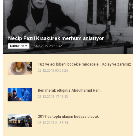
Necip Fazıl Kısakürek merhum anlatıyor
15.02.2019 23:36:42
Kültür-Hars
Tuz ve acı biberli böcekle mücadele... Kolay ve zararsız
29.12.2018 00:06:26
Ben merak ettiğiniz Abdülhamid Han...
23.12.2018 17:18:13
2019'da toplu ulaşım bedava olacak
08.12.2018 21:35:54