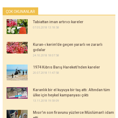
ÇOK OKUNANLAR
Tabiattan iman artırıcı kareler
07.05.2018 13:18:58
Kuran-ı kerim'de geçen yararlı ve zararlı
gıdalar
24.10.2018 18:07:58
1974 Kıbrıs Barış Hareketi'nden kareler
20.07.2018 11:47:58
Karanlık bir el kuyuya bir taş attı: Altından tüm
ülke için heykel kampanyası çıktı
13.11.2018 19:59:09
Mısır'ın son firavunu yüzlerce Müslüman'ı idam
etti