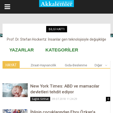
BİLGİ HATTI
Prof. Dr. Stefan Hockertz: İnsanlar gen teknolojisiyle değişikliğe
Kovid-19 aşısı, devşirme ve kobay!
maruz kalabilir
YAZARLAR
KATEGORİLER
HAYAT
Ziraat-Hayvancilik
Gıda-Beslenme
Diğer
New York Times: ABD ve mamacılar
devletleri tehdit ediyor
09.07.2018 11:24:29
Sağlık-Sıhhat
0
İblisin çocuklarından Ebru Özkan'a