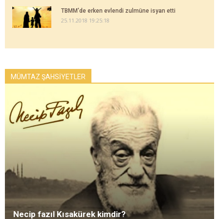
TBMM'de erken evlendi zulmüne isyan etti
25.11.2018 19:25:18
MÜMTAZ ŞAHSİYETLER
Necip fazıl Kısakürek kimdir?