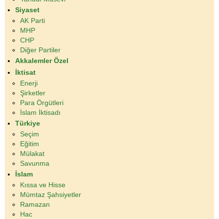
Siyaset
AK Parti
MHP
CHP
Diğer Partiler
Akkalemler Özel
İktisat
Enerji
Şirketler
Para Örgütleri
İslam İktisadı
Türkiye
Seçim
Eğitim
Mülakat
Savunma
İslam
Kıssa ve Hisse
Mümtaz Şahsiyetler
Ramazan
Hac