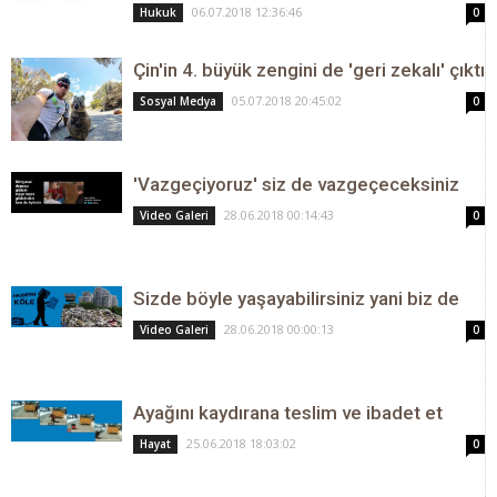
06.07.2018 12:36:46
Hukuk
0
Çin'in 4. büyük zengini de 'geri zekalı' çıktı
05.07.2018 20:45:02
Sosyal Medya
0
'Vazgeçiyoruz' siz de vazgeçeceksiniz
28.06.2018 00:14:43
Video Galeri
0
Sizde böyle yaşayabilirsiniz yani biz de
28.06.2018 00:00:13
Video Galeri
0
Ayağını kaydırana teslim ve ibadet et
25.06.2018 18:03:02
Hayat
0