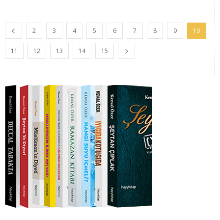
2
3
4
5
6
7
8
9
10
11
12
13
14
15