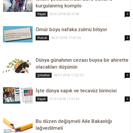
kurgulanmış komplo
09.07.2018 00:57:40
Hayat
0
Ömür boyu nafaka zulmü bitiyor
08.07.2018 17:47:34
Hukuk
0
Dünya günahının cezası buysa bir ahirette
olacakları düşünün
08.07.2018 17:32:35
Şirketler
0
İşte dünya sapık ve tecavüz birincisi
07.07.2018 17:37:26
Hayat
0
Bu düzen değişmeli Aile Bakanlığı
lağvedilmeli