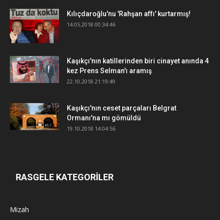
Kılıçdaroğlu'nu 'Rahşan affı' kurtarmış!
14.05.2018 00:34:46
Kaşıkçı'nın katillerinden biri cinayet anında 4
kez Prens Selman'ı aramış
22.10.2018 21:19:49
Kaşıkçı'nın ceset parçaları Belgrat
Ormanı'na mı gömüldü
19.10.2018 14:04:56
RASGELE KATEGORİLER
Mizah