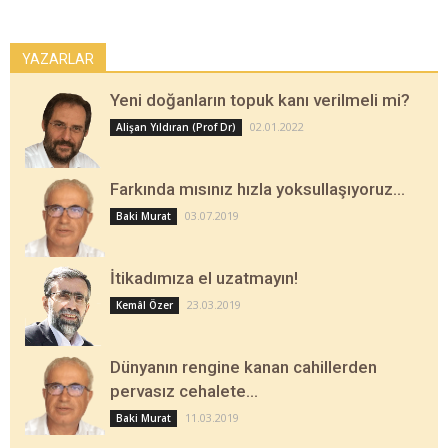
YAZARLAR
Yeni doğanların topuk kanı verilmeli mi?
02.01.2022
Alişan Yıldıran (Prof Dr)
Farkında mısınız hızla yoksullaşıyoruz…
03.07.2019
Baki Murat
İtikadımıza el uzatmayın!
23.03.2019
Kemâl Özer
Dünyanın rengine kanan cahillerden
pervasız cehalete…
11.03.2019
Baki Murat