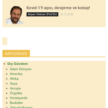
Kovid-19 aşısı, devşirme ve kobay!
03.12.2020
Alişan Yıldıran (Prof Dr)
KATEGORİLER
Dış Gündem
İslam Dünyası
Amerika
Afrika
Asya
Avrupa
Örgütler
Hıristiyanlık
Budistler
Yahudi-Musevi