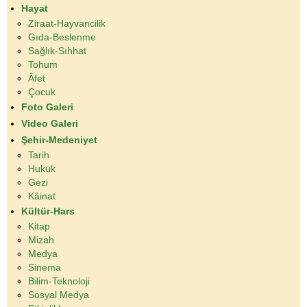
Hayat
Ziraat-Hayvancilik
Gıda-Beslenme
Sağlık-Sıhhat
Tohum
Âfet
Çocuk
Foto Galeri
Video Galeri
Şehir-Medeniyet
Tarih
Hukuk
Gezi
Kâinat
Kültür-Hars
Kitap
Mizah
Medya
Sinema
Bilim-Teknoloji
Sosyal Medya