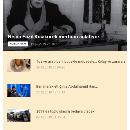
Necip Fazıl Kısakürek merhum anlatıyor
15.02.2019 23:36:42
Kültür-Hars
Tuz ve acı biberli böcekle mücadele... Kolay ve zararsız
29.12.2018 00:06:26
Ben merak ettiğiniz Abdülhamid Han...
23.12.2018 17:18:13
2019'da toplu ulaşım bedava olacak
08.12.2018 21:35:54