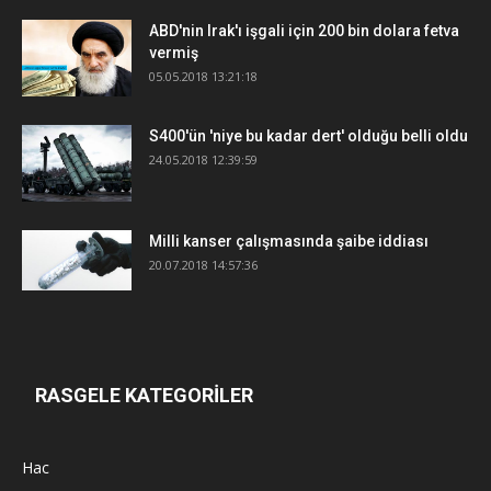
ABD'nin Irak'ı işgali için 200 bin dolara fetva
vermiş
05.05.2018 13:21:18
S400'ün 'niye bu kadar dert' olduğu belli oldu
24.05.2018 12:39:59
Milli kanser çalışmasında şaibe iddiası
20.07.2018 14:57:36
RASGELE KATEGORİLER
Hac