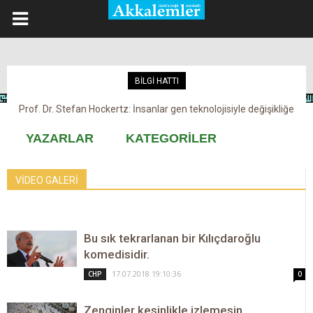
BİLGİ HATTI
Prof. Dr. Stefan Hockertz: İnsanlar gen teknolojisiyle değişikliğe
Kovid-19 aşısı, devşirme ve kobay!
maruz kalabilir
YAZARLAR
KATEGORİLER
VİDEO GALERİ
Bu sık tekrarlanan bir Kılıçdaroğlu
komedisidir.
17.07.2018 19:10:36
CHP
0
Zenginler kesinlikle izlemesin