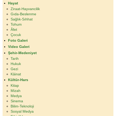
Hayat
Ziraat-Hayvancilik
Gıda-Beslenme
Sağlık-Sıhhat
Tohum
Âfet
Çocuk
Foto Galeri
Video Galeri
Şehir-Medeniyet
Tarih
Hukuk
Gezi
Kâinat
Kültür-Hars
Kitap
Mizah
Medya
Sinema
Bilim-Teknoloji
Sosyal Medya