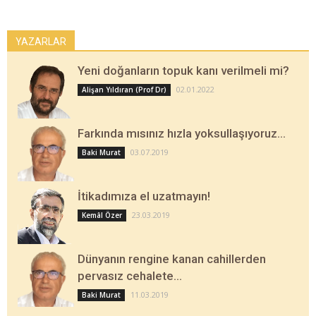
YAZARLAR
Yeni doğanların topuk kanı verilmeli mi?
02.01.2022
Alişan Yıldıran (Prof Dr)
Farkında mısınız hızla yoksullaşıyoruz…
03.07.2019
Baki Murat
İtikadımıza el uzatmayın!
23.03.2019
Kemâl Özer
Dünyanın rengine kanan cahillerden
pervasız cehalete…
11.03.2019
Baki Murat