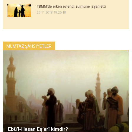
TBMM'de erken evlendi zulmüne isyan etti
25.11.2018 19:25:18
MÜMTAZ ŞAHSİYETLER
Ebü’l-Hasan Eş’arî kimdir?