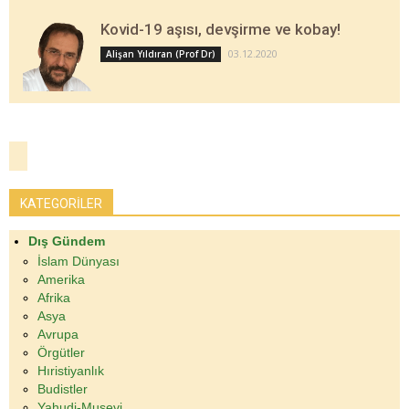
Kovid-19 aşısı, devşirme ve kobay!
03.12.2020
Alişan Yıldıran (Prof Dr)
KATEGORİLER
Dış Gündem
İslam Dünyası
Amerika
Afrika
Asya
Avrupa
Örgütler
Hıristiyanlık
Budistler
Yahudi-Musevi