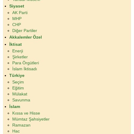
Siyaset
AK Parti
MHP
CHP
Diğer Partiler
Akkalemler Özel
İktisat
Enerji
Şirketler
Para Örgütleri
İslam İktisadı
Türkiye
Seçim
Eğitim
Mülakat
Savunma
İslam
Kıssa ve Hisse
Mümtaz Şahsiyetler
Ramazan
Hac