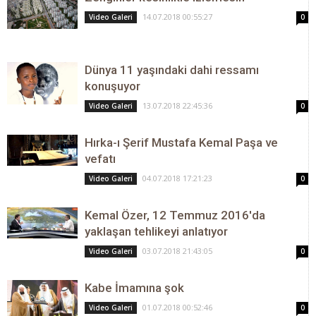
14.07.2018 00:55:27
Video Galeri
0
Dünya 11 yaşındaki dahi ressamı
konuşuyor
13.07.2018 22:45:36
Video Galeri
0
Hırka-ı Şerif Mustafa Kemal Paşa ve
vefatı
04.07.2018 17:21:23
Video Galeri
0
Kemal Özer, 12 Temmuz 2016'da
yaklaşan tehlikeyi anlatıyor
03.07.2018 21:43:05
Video Galeri
0
Kabe İmamına şok
01.07.2018 00:52:46
Video Galeri
0