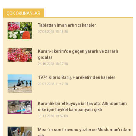
ÇOK OKUNANLAR
Tabiattan iman artırıcı kareler
07.05.2018 13:18:58
Kuran-ı kerim'de geçen yararlı ve zararlı
gıdalar
24.10.2018 18:07:58
1974 Kıbrıs Barış Hareketi'nden kareler
20.07.2018 11:47:58
Karanlık bir el kuyuya bir taş attı: Altından tüm
ülke için heykel kampanyası çıktı
13.11.2018 19:59:09
Mısır'ın son firavunu yüzlerce Müslüman'ı idam
etti