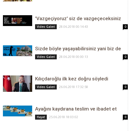
'Vazgeçiyoruz' siz de vazgeçeceksiniz
28.06.2018 00:14:43
Video Galeri
0
Sizde böyle yaşayabilirsiniz yani biz de
28.06.2018 00:00:13
Video Galeri
0
Kılıçdaroğlu ilk kez doğru söyledi
26.06.2018 17:32:58
Video Galeri
0
Ayağını kaydırana teslim ve ibadet et
25.06.2018 18:03:02
Hayat
0