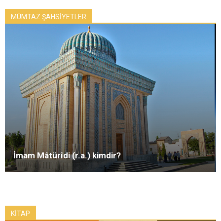
MÜMTAZ ŞAHSİYETLER
İmam Mâtürîdi (r.a.) kimdir?
KİTAP