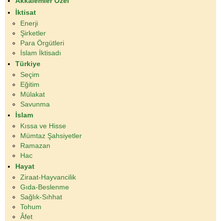
Akkalemler Özel
İktisat
Enerji
Şirketler
Para Örgütleri
İslam İktisadı
Türkiye
Seçim
Eğitim
Mülakat
Savunma
İslam
Kıssa ve Hisse
Mümtaz Şahsiyetler
Ramazan
Hac
Hayat
Ziraat-Hayvancilik
Gıda-Beslenme
Sağlık-Sıhhat
Tohum
Âfet