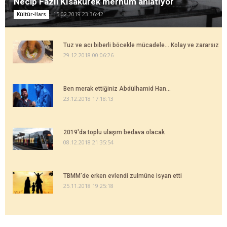
Necip Fazıl Kısakürek merhum anlatıyor
15.02.2019 23:36:42
Kültür-Hars
Tuz ve acı biberli böcekle mücadele... Kolay ve zararsız
29.12.2018 00:06:26
Ben merak ettiğiniz Abdülhamid Han...
23.12.2018 17:18:13
2019'da toplu ulaşım bedava olacak
08.12.2018 21:35:54
TBMM'de erken evlendi zulmüne isyan etti
25.11.2018 19:25:18