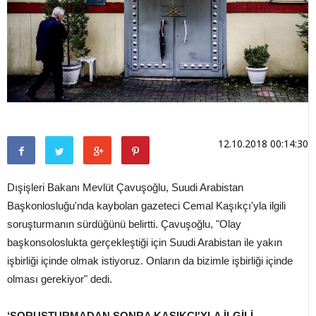
12.10.2018 00:14:30
Dışişleri Bakanı Mevlüt Çavuşoğlu, Suudi Arabistan
Başkonlosluğu'nda kaybolan gazeteci Cemal Kaşıkçı'yla ilgili
soruşturmanın sürdüğünü belirtti. Çavuşoğlu, "Olay
başkonsoloslukta gerçekleştiği için Suudi Arabistan ile yakın
işbirliği içinde olmak istiyoruz. Onların da bizimle işbirliği içinde
olması gerekiyor" dedi.
‘SORUŞTURMADAN SONRA KAŞIKÇI'YLA İLGİLİ