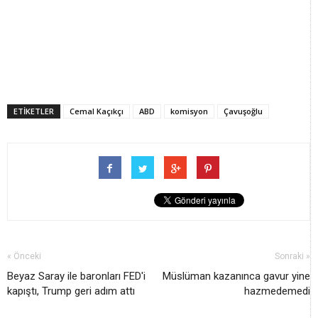
ETİKETLER
Cemal Kaçıkçı
ABD
komisyon
Çavuşoğlu
« Önceki
Sonraki »
Beyaz Saray ile baronları FED'i
Müslüman kazanınca gavur yine
kapıştı, Trump geri adım attı
hazmedemedi