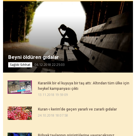
Beyni öldüren gıdalar
06.12.2018 22:25:03
Sağlık-Sıhhat
Karanlık bir el kuyuya bir taş attı: Altından tüm ülke için
heykel kampanyası çıktı
13.11.2018 19:59:09
Kuran-ı kerim'de geçen yararlı ve zararlı gıdalar
24.10.2018 18:07:58
Böbrek taşlarının görüntülerine şaşıracaksınız