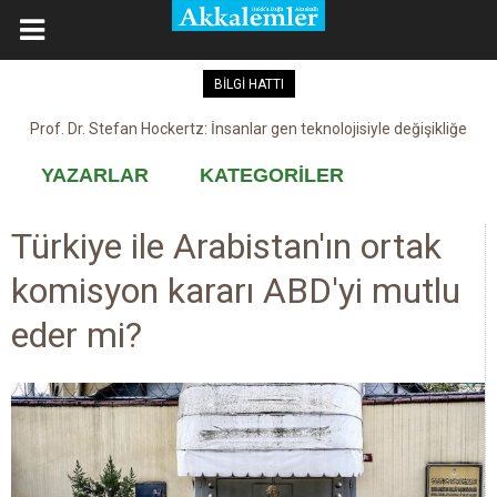
BİLGİ HATTI
Prof. Dr. Stefan Hockertz: İnsanlar gen teknolojisiyle değişikliğe
Kovid-19 aşısı, devşirme ve kobay!
maruz kalabilir
YAZARLAR
KATEGORİLER
Türkiye ile Arabistan'ın ortak
komisyon kararı ABD'yi mutlu
eder mi?