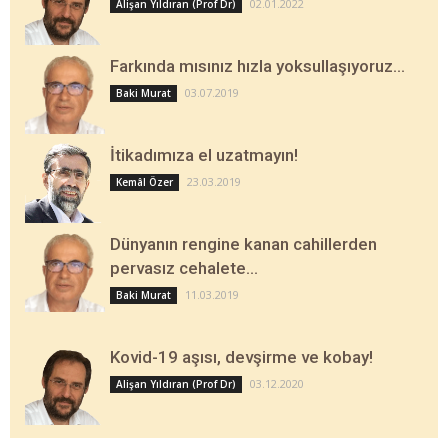
02.01.2022
Alişan Yıldıran (Prof Dr)
Farkında mısınız hızla yoksullaşıyoruz…
03.07.2019
Baki Murat
İtikadımıza el uzatmayın!
23.03.2019
Kemâl Özer
Dünyanın rengine kanan cahillerden
pervasız cehalete…
11.03.2019
Baki Murat
Kovid-19 aşısı, devşirme ve kobay!
03.12.2020
Alişan Yıldıran (Prof Dr)