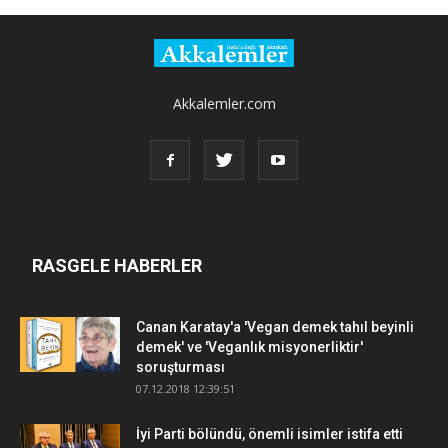
Akkalemler.com
RASGELE HABERLER
Canan Karatay'a 'Vegan demek tahıl beyinli
demek' ve 'Veganlık misyonerliktir'
soruşturması
07.12.2018 12:39:51
İyi Parti bölündü, önemli isimler istifa etti