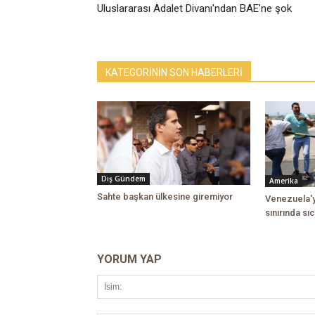
Uluslararası Adalet Divanı'ndan BAE'ne şok
KATEGORİNİN SON HABERLERİ
Dış Gündem
Amerika
Sahte başkan ülkesine giremiyor
Venezuela'y
sınırında sıc
YORUM YAP