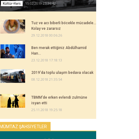
15.02.2019 23:36:42
Kültür-Hars
Tuz ve acı biberli böcekle mücadele...
Kolay ve zararsız
29.12.2018 00:06:26
Ben merak ettiğiniz Abdülhamid
Han...
23.12.2018 17:18:13
2019'da toplu ulaşım bedava olacak
08.12.2018 21:35:54
TBMM'de erken evlendi zulmüne
isyan etti
25.11.2018 19:25:18
MÜMTAZ ŞAHSİYETLER