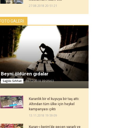
27.08.2018 20:51:21
FOTO GALERİ
Beyni öldüren gıdalar
06.12.2018 22:25:03
Sağlık-Sıhhat
Karanlık bir el kuyuya bir taş attı:
Altından tüm ülke için heykel
kampanyası çıktı
13.11.2018 19:59:09
Kuran-ı kerim'de geçen yararlı ve