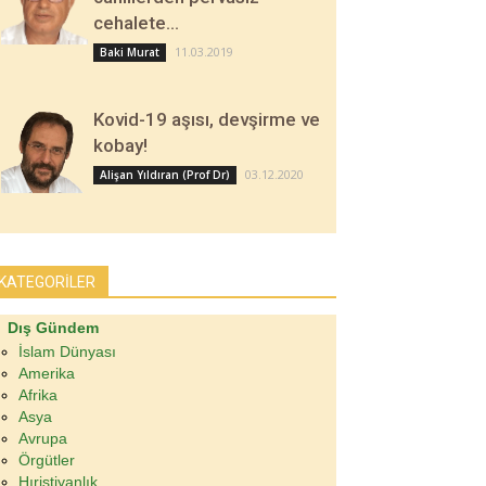
cehalete…
11.03.2019
Baki Murat
Kovid-19 aşısı, devşirme ve
kobay!
03.12.2020
Alişan Yıldıran (Prof Dr)
KATEGORİLER
Dış Gündem
İslam Dünyası
Amerika
Afrika
Asya
Avrupa
Örgütler
Hıristiyanlık