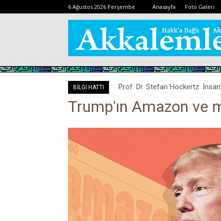
6 Ağustos 2026 Perşembe
Anasayfa
Foto Galeri
Prof. Dr. Stefan Hockertz: İnsan
BİLGİ HATTI
kalabilir
Trump'ın Amazon ve me