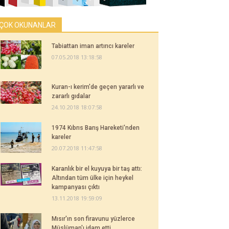
ÇOK OKUNANLAR
Tabiattan iman artırıcı kareler
07.05.2018 13:18:58
Kuran-ı kerim'de geçen yararlı ve
zararlı gıdalar
24.10.2018 18:07:58
1974 Kıbrıs Barış Hareketi'nden
kareler
20.07.2018 11:47:58
Karanlık bir el kuyuya bir taş attı:
Altından tüm ülke için heykel
kampanyası çıktı
13.11.2018 19:59:09
Mısır'ın son firavunu yüzlerce
Müslüman'ı idam etti