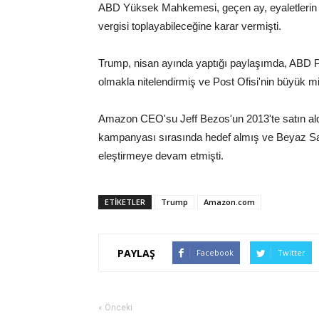
ABD Yüksek Mahkemesi, geçen ay, eyaletlerin int
vergisi toplayabileceğine karar vermişti.
Trump, nisan ayında yaptığı paylaşımda, ABD Pos
olmakla nitelendirmiş ve Post Ofisi'nin büyük mik
Amazon CEO'su Jeff Bezos'un 2013'te satın ald
kampanyası sırasında hedef almış ve Beyaz Sara
eleştirmeye devam etmişti.
ETİKETLER
Trump
Amazon.com
PAYLAŞ
Facebook
Twitter
« Önceki