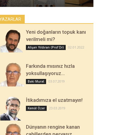
YAZARLAR
Yeni doğanların topuk kanı
verilmeli mi?
02.01.2022
Alişan Yıldıran (Prof Dr)
Farkında mısınız hızla
yoksullaşıyoruz…
03.07.2019
Baki Murat
İtikadımıza el uzatmayın!
23.03.2019
Kemâl Özer
Dünyanın rengine kanan
cahillerden pervasız