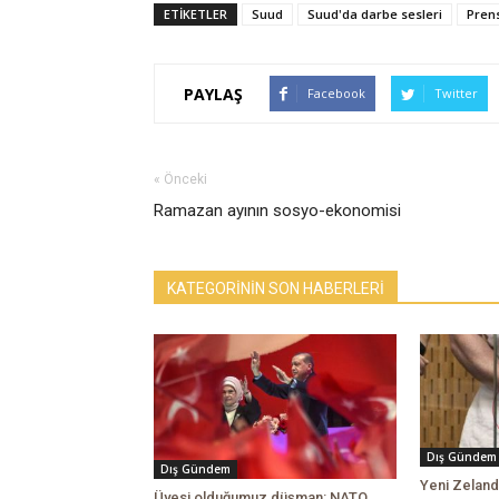
ETİKETLER
Suud
Suud'da darbe sesleri
Prens
PAYLAŞ
Facebook
Twitter
« Önceki
Ramazan ayının sosyo-ekonomisi
KATEGORİNİN SON HABERLERİ
Dış Gündem
Dış Gündem
Yeni Zeland
Üyesi olduğumuz düşman: NATO