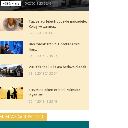
15.02.2019 23:36:42
Kültür-Hars
Tuz ve acı biberli böcekle mücadele...
Kolay ve zararsız
29.12.2018 00:06:26
Ben merak ettiğiniz Abdülhamid
Han...
23.12.2018 17:18:13
2019'da toplu ulaşım bedava olacak
08.12.2018 21:35:54
TBMM'de erken evlendi zulmüne
isyan etti
25.11.2018 19:25:18
MÜMTAZ ŞAHSİYETLER