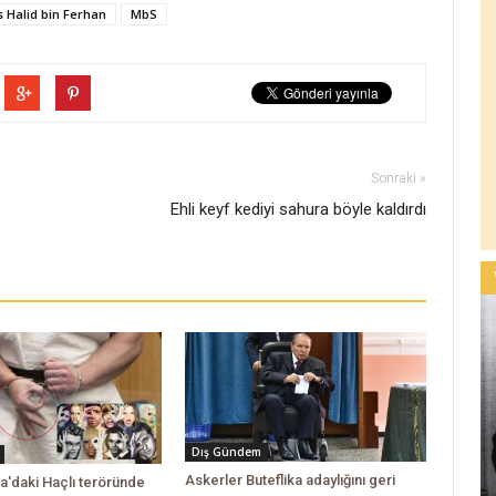
 Halid bin Ferhan
MbS
Sonraki »
Ehli keyf kediyi sahura böyle kaldırdı
Dış Gündem
Askerler Buteflika adaylığını geri
a'daki Haçlı teröründe