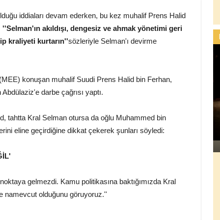
olduğu iddiaları devam ederken, bu kez muhalif Prens Halid
,
''Selman'ın akıldışı, dengesiz ve ahmak yönetimi geri
 kraliyeti kurtarın''
sözleriyle Selman'ı devirme
'a (MEE) konuşan muhalif Suudi Prens Halid bin Ferhan,
Abdülaziz'e darbe çağrısı yaptı.
alid, tahtta Kral Selman otursa da oğlu Muhammed bin
ini eline geçirdiğine dikkat çekerek şunları söyledi:
İL'
bu noktaya gelmezdi. Kamu politikasına baktığımızda Kral
e namevcut olduğunu göruyoruz.''