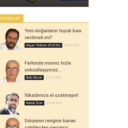
YAZARLAR
Yeni doğanların topuk kanı
verilmeli mi?
02.01.2022
Alişan Yıldıran (Prof Dr)
Farkında mısınız hızla
yoksullaşıyoruz…
03.07.2019
Baki Murat
İtikadımıza el uzatmayın!
23.03.2019
Kemâl Özer
Dünyanın rengine kanan
cahillerden pervasız