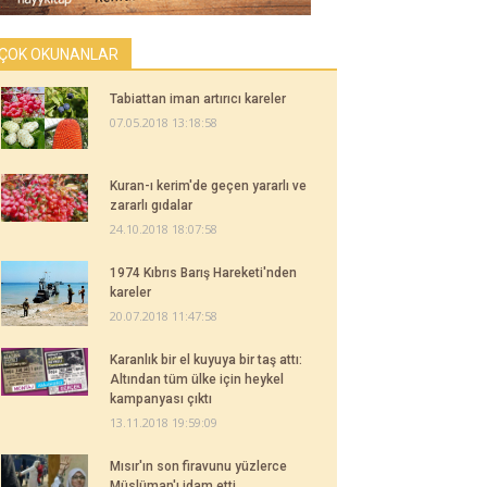
ÇOK OKUNANLAR
Tabiattan iman artırıcı kareler
07.05.2018 13:18:58
Kuran-ı kerim'de geçen yararlı ve
zararlı gıdalar
24.10.2018 18:07:58
1974 Kıbrıs Barış Hareketi'nden
kareler
20.07.2018 11:47:58
Karanlık bir el kuyuya bir taş attı:
Altından tüm ülke için heykel
kampanyası çıktı
13.11.2018 19:59:09
Mısır'ın son firavunu yüzlerce
Müslüman'ı idam etti