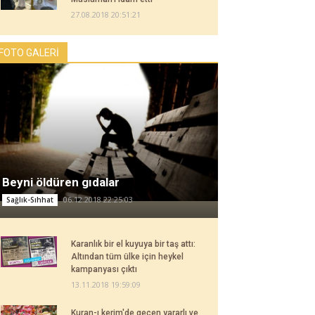
27.08.2018 20:51:21
FOTO GALERİ
Beyni öldüren gıdalar
06.12.2018 22:25:03
Sağlık-Sıhhat
Karanlık bir el kuyuya bir taş attı:
Altından tüm ülke için heykel
kampanyası çıktı
13.11.2018 19:59:09
Kuran-ı kerim'de geçen yararlı ve