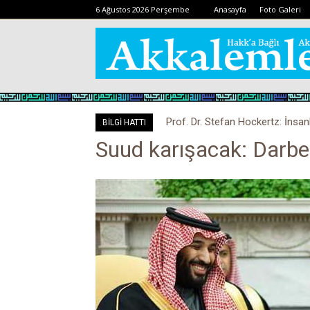
6 Ağustos 2026 Perşembe
Anasayfa
Foto Galeri
Prof. Dr. Stefan Hockertz: İnsan
BİLGİ HATTI
kalabilir
Suud karışacak: Darbe 