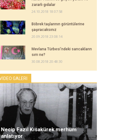
zararlı gıdalar
24.10.2018 18:07:58
Böbrek taşlarının görüntülerine
şaşıracaksınız
20.09.2018 23:08:14
Mevlana Türbesi'ndeki sancakların
sırrı ne?
30.08.2018 20:48:30
VİDEO GALERİ
Necip Fazıl Kısakürek merhum
anlatıyor