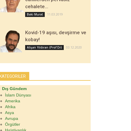
cehalete…
11.03.2019
Baki Murat
Kovid-19 aşısı, devşirme ve
kobay!
03.12.2020
Alişan Yıldıran (Prof Dr)
KATEGORİLER
Dış Gündem
İslam Dünyası
Amerika
Afrika
Asya
Avrupa
Örgütler
Hıristiyanlık