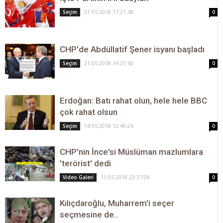
21.05.2018 17:21:38
Seçim
0
CHP'de Abdüllatif Şener isyanı başladı
21.05.2018 14:21:50
Seçim
0
Erdoğan: Batı rahat olun, hele hele BBC
çok rahat olsun
14.05.2018 12:49:26
Seçim
0
CHP'nin İnce'si Müslüman mazlumlara
'terörist' dedi
11.05.2018 23:37:09
Video Galeri
0
Kılıçdaroğlu, Muharrem'i seçer
seçmesine de..