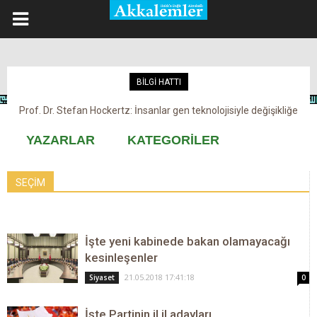
BİLGİ HATTI
Prof. Dr. Stefan Hockertz: İnsanlar gen teknolojisiyle değişikliğe
Kovid-19 aşısı, devşirme ve kobay!
maruz kalabilir
YAZARLAR
KATEGORİLER
SEÇİM
İşte yeni kabinede bakan olamayacağı
kesinleşenler
21.05.2018 17:41:18
Siyaset
0
İşte Partinin il il adayları