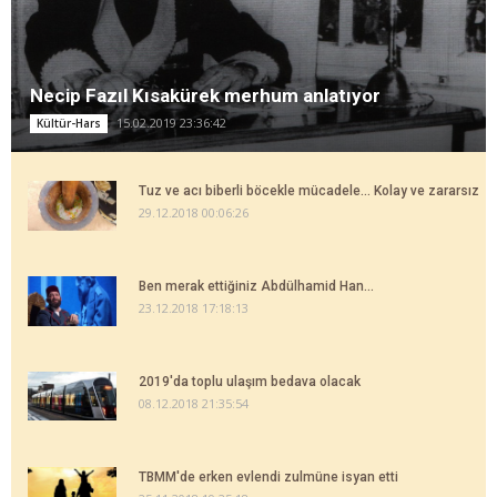
Necip Fazıl Kısakürek merhum anlatıyor
15.02.2019 23:36:42
Kültür-Hars
Tuz ve acı biberli böcekle mücadele... Kolay ve zararsız
29.12.2018 00:06:26
Ben merak ettiğiniz Abdülhamid Han...
23.12.2018 17:18:13
2019'da toplu ulaşım bedava olacak
08.12.2018 21:35:54
TBMM'de erken evlendi zulmüne isyan etti