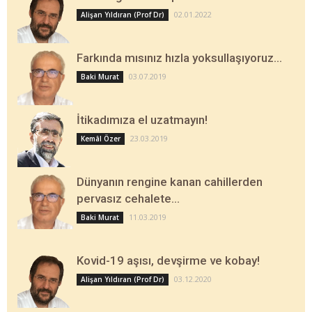
02.01.2022
Alişan Yıldıran (Prof Dr)
Farkında mısınız hızla yoksullaşıyoruz…
03.07.2019
Baki Murat
İtikadımıza el uzatmayın!
23.03.2019
Kemâl Özer
Dünyanın rengine kanan cahillerden
pervasız cehalete…
11.03.2019
Baki Murat
Kovid-19 aşısı, devşirme ve kobay!
03.12.2020
Alişan Yıldıran (Prof Dr)