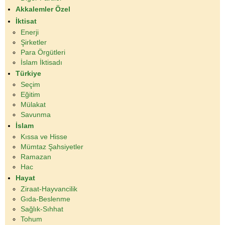
Akkalemler Özel
İktisat
Enerji
Şirketler
Para Örgütleri
İslam İktisadı
Türkiye
Seçim
Eğitim
Mülakat
Savunma
İslam
Kıssa ve Hisse
Mümtaz Şahsiyetler
Ramazan
Hac
Hayat
Ziraat-Hayvancilik
Gıda-Beslenme
Sağlık-Sıhhat
Tohum