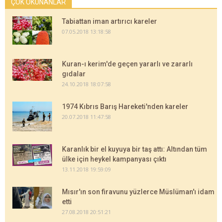
ÇOK OKUNANLAR
Tabiattan iman artırıcı kareler
07.05.2018 13:18:58
Kuran-ı kerim'de geçen yararlı ve zararlı
gıdalar
24.10.2018 18:07:58
1974 Kıbrıs Barış Hareketi'nden kareler
20.07.2018 11:47:58
Karanlık bir el kuyuya bir taş attı: Altından tüm
ülke için heykel kampanyası çıktı
13.11.2018 19:59:09
Mısır'ın son firavunu yüzlerce Müslüman'ı idam
etti
27.08.2018 20:51:21