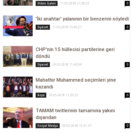
11.05.2018 17:28:22
Video Galeri
0
'İki anahtar' yalanının bir benzerini söyledi
11.05.2018 16:45:27
Siyaset
0
CHP'nin 15 hüllecisi partilerine geri
döndü
10.05.2018 11:43:04
Siyaset
0
Mahathir Muhammed seçimleri yine
kazandı
10.05.2018 11:29:25
Asya
0
TAMAM twitlerinin tamamına yakını
dışarıdan
09.05.2018 13:31:37
Sosyal Medya
0