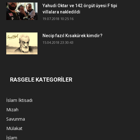
Yahudi Oktar ve 142 örgüt üyesi F tipi
villalara nakledildi
19.07.2018 10:25:16
Necip fazıl Kısakürek kimdir?
15.04.2018 23:30:43
RASGELE KATEGORİLER
İslam İktisadı
Mizah
Savunma
Mülakat
İslam